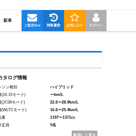
新車
ご意見Box
閲覧履歴
お気に入り
ログイン
カタログ情報
ンジン種別
ハイブリッド
費
(10.15モード)
ーkm/L
費
(JC08モード)
22.6〜28.9km/L
費
(WLTCモード)
16.6〜25.4km/L
気量
1197〜1371cc
車定員
5名
詳しく見る