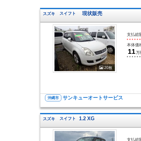
現状販売
スズキ
スイフト
支払総
本体価
11
万
20枚
サンキューオートサービス
沖縄市
1.2 XG
スズキ
スイフト
支払総