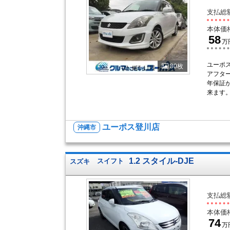
支払総
本体価
58
万
ユーポ
80枚
アフター
年保証
来ます。
ユーポス登川店
沖縄市
1.2 スタイル-DJE
スズキ
スイフト
支払総
本体価
74
万