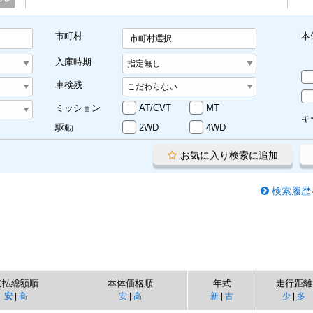
市町村
本
市町村選択
入庫時期
車検残
ミッション
AT/CVT
MT
キ
駆動
2WD
4WD
お気に入り検索に追加
検索履歴
支払総額順
本体価格順
年式
走行距離
安
|
高
安
|
高
新
|
古
少
|
多