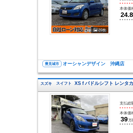
本体価
24.8
20枚
オーシャンデザイン 沖縄店
豊見城市
XS f パドルシフト レン
スズキ
スイフト
支払総
本体価
39
万