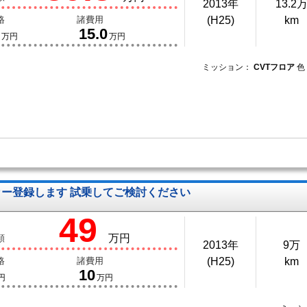
2013年
13.2
格
諸費用
(H25)
km
15.0
万円
万円
ミッション：
CVTフロア
色
タカー登録します 試乗してご検討ください
49
万円
額
2013年
9万
格
諸費用
(H25)
km
10
円
万円