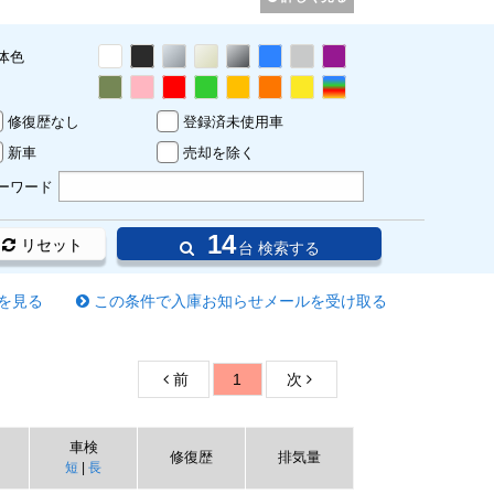
体色
修復歴なし
登録済未使用車
新車
売却を除く
ーワード
14
リセット
台 検索する
を見る
この条件で入庫お知らせメールを受け取る
前
1
次
車検
修復歴
排気量
短
|
長