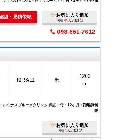
ョン：
CVTインパネ
色：
ブルー
保証：
付・3ヶ月・3千km
お気に入り追加
庫確認・見積依頼
現在
45
人が追加済
098-851-7612
万
1200
検R8/11
無
cc
：
ルミナスブルーメタリック
保証：
付・12ヶ月・距離無制
限
お気に入り追加
現在
1
人が追加済