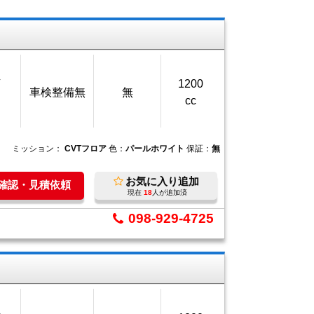
万
1200
車検整備無
無
cc
ミッション：
CVTフロア
色：
パールホワイト
保証：
無
お気に入り追加
庫確認・見積依頼
現在
18
人が追加済
098-929-4725