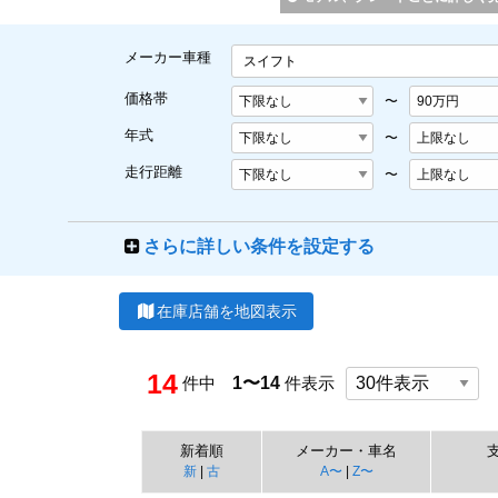
メーカー車種
スイフト
価格帯
〜
年式
〜
走行距離
〜
さらに詳しい条件を設定する
在庫店舗を地図表示
14
件中
1〜14
件表示
新着順
メーカー・車名
新
|
古
A〜
|
Z〜