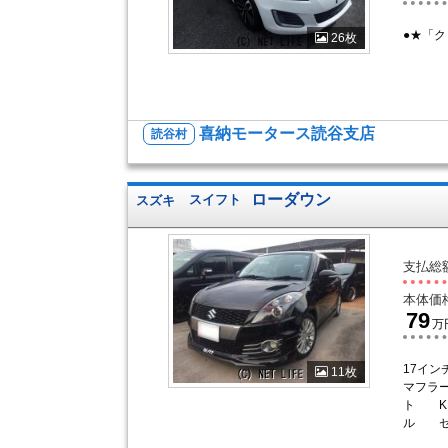
●★「
26枚
喜納モータース読谷支店
読谷村
ローダウン
スズキ
スイフト
支払総
本体価
79
万
17イ
11枚
マフラ
ト K
ル セ