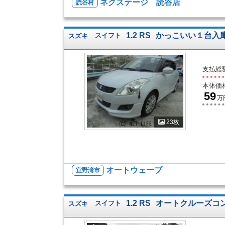
ネクステージ 読谷店
読谷村
1.2 RS
かっこいい１台入
スズキ
スイフト
支払総
本体価
59
万
23枚
オートウェーブ
宜野湾市
1.2 RS
オートクルーズコ
スズキ
スイフト