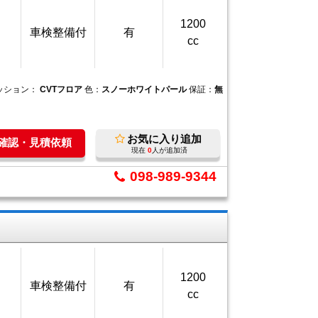
1200
車検整備付
有
cc
ッション：
CVTフロア
色：
スノーホワイトパール
保証：
無
お気に入り追加
庫確認・見積依頼
現在
0
人が追加済
098-989-9344
1200
車検整備付
有
cc