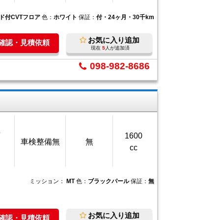
ド付CVTフロア
色：
ホワイト
保証：
付・24ヶ月・30千km
お気に入り追加
庫確認・見積依頼
現在
5
人が追加済
098-982-8686
万
1600
車検整備無
無
cc
ミッション：
MT
色：
ブラックパール
保証：
無
お気に入り追加
庫確認・見積依頼