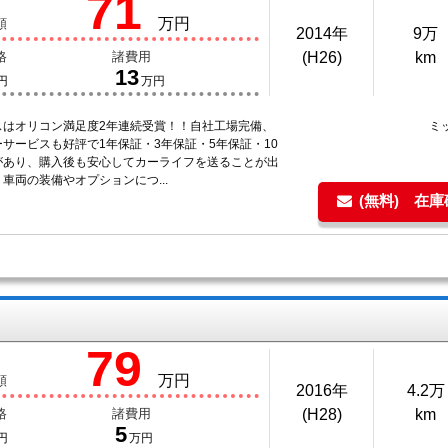
71
万円
額
2014年
9万
格
諸費用
(H26)
km
13
円
万円
スはオリコン満足度2年連続受賞！！自社工場完備、
ミ
サービスも好評で1年保証・3年保証・5年保証・10
があり、購入後も安心してカーライフを送ることが出
車両の装備やオプションにつ...
(無料) 在
79
万円
額
2016年
4.2万
格
諸費用
(H28)
km
5
円
万円