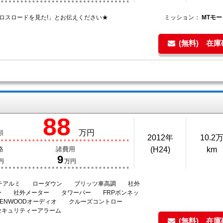
クロスロードを見た!」とお伝えください★
ミッション：
MTモー
(無料) 在
88
万円
額
2012年
10.2
格
諸費用
(H24)
km
9
円
万円
ンチアルミ ローダウン ブリッツ車高調 社外
ー 社外メーター タワーバー FRPボンネッ
ENWOODオーディオ クルーズコントロー
キュリティーアラーム
(無料) 在