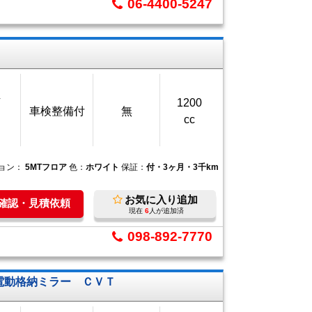
06-4400-5247
万
1200
車検整備付
無
cc
ョン：
5MTフロア
色：
ホワイト
保証：
付・3ヶ月・3千km
お気に入り追加
庫確認・見積依頼
現在
6
人が追加済
098-892-7770
 電動格納ミラー ＣＶＴ