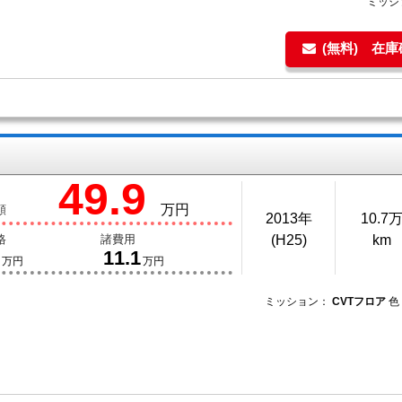
ミッシ
(無料) 在
49.9
万円
額
2013年
10.7
格
諸費用
(H25)
km
11.1
万円
万円
ミッション：
CVTフロア
色