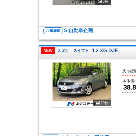
5枚
SI自動車企画
八重瀬町
1.2 XG-DJE
NEW
スズキ
スイフト
支払総
本体価
38.8
20枚