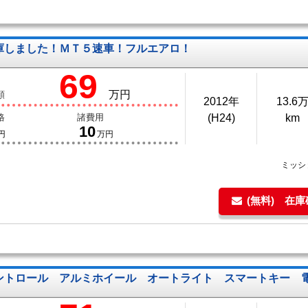
庫しました！ＭＴ５速車！フルエアロ！
69
万円
額
2012年
13.6
格
諸費用
(H24)
km
10
円
万円
ミッシ
(無料) 在
ントロール アルミホイール オートライト スマートキー