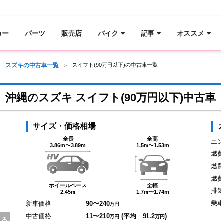
カー
パーツ
販売店
バイク
記事
オススメ
スズキの中古車一覧
スイフト(90万円以下)の中古車一覧
沖縄のスズキ スイフト(90万円以下)中古車
サイズ・価格相場
全長
全高
エ
3.86m〜3.89m
1.5m〜1.53m
燃
燃
燃
ホイールベース
全幅
排
2.45m
1.7m〜1.74m
乗
新車価格
90〜240
万円
中古価格
11〜210
(平均 91.2
)
万円
万円
見る