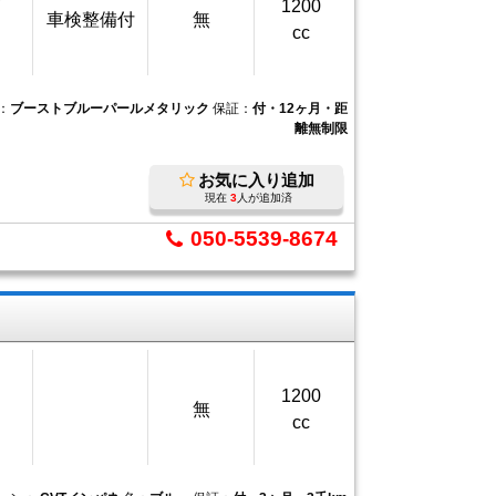
万
1200
車検整備付
無
cc
：
ブーストブルーパールメタリック
保証：
付・12ヶ月・距
離無制限
お気に入り追加
現在
3
人が追加済
050-5539-8674
1200
無
cc