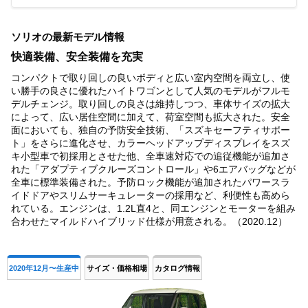
Item
1
ソリオの最新モデル情報
of
4
快適装備、安全装備を充実
コンパクトで取り回しの良いボディと広い室内空間を両立し、使
い勝手の良さに優れたハイトワゴンとして人気のモデルがフルモ
デルチェンジ。取り回しの良さは維持しつつ、車体サイズの拡大
によって、広い居住空間に加えて、荷室空間も拡大された。安全
面においても、独自の予防安全技術、「スズキセーフティサポー
ト」をさらに進化させ、カラーヘッドアップディスプレイをスズ
キ小型車で初採用とさせた他、全車速対応での追従機能が追加さ
れた「アダプティブクルーズコントロール」や6エアバッグなどが
全車に標準装備された。予防ロック機能が追加されたパワースラ
イドドアやスリムサーキュレーターの採用など、利便性も高めら
れている。エンジンは、1.2L直4と、同エンジンとモーターを組み
合わせたマイルドハイブリッド仕様が用意される。（2020.12）
2020年12月〜生産中
サイズ・価格相場
カタログ情報