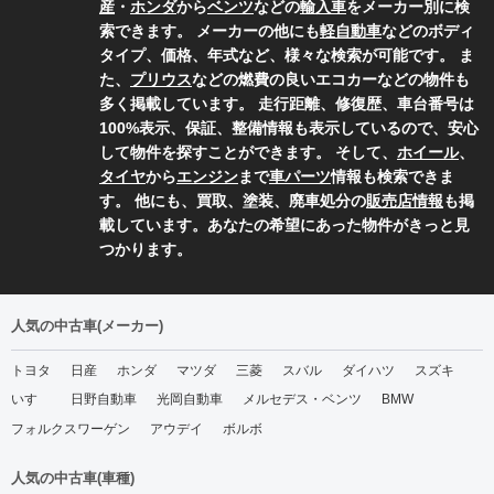
産
・
ホンダ
から
ベンツ
などの
輸入車
をメーカー別に検
索できます。 メーカーの他にも
軽自動車
などのボディ
タイプ、価格、年式など、様々な検索が可能です。 ま
た、
プリウス
などの燃費の良いエコカーなどの物件も
多く掲載しています。 走行距離、修復歴、車台番号は
100%表示、保証、整備情報も表示しているので、安心
して物件を探すことができます。 そして、
ホイール
、
タイヤ
から
エンジン
まで
車パーツ
情報も検索できま
す。 他にも、買取、塗装、廃車処分の
販売店情報
も掲
載しています。あなたの希望にあった物件がきっと見
つかります。
人気の中古車(メーカー)
トヨタ
日産
ホンダ
マツダ
三菱
スバル
ダイハツ
スズキ
いすゞ
日野自動車
光岡自動車
メルセデス・ベンツ
BMW
フォルクスワーゲン
アウデイ
ボルボ
人気の中古車(車種)