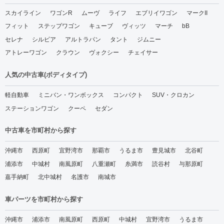
スカイライン
ワゴンR
ムーヴ
ライフ
エブリイワゴン
マークII
フィット
ステップワゴン
キューブ
ヴィッツ
マーチ
bB
セレナ
シルビア
アルトラパン
タント
ジムニー
アトレーワゴン
クラウン
ヴォクシー
チェイサー
人気の中古車(ボディタイプ)
軽自動車
ミニバン・ワンボックス
コンパクト
SUV・クロカン
ステーションワゴン
クーペ
セダン
中古車を市町村から探す
沖縄市
西原町
宜野湾市
那覇市
うるま市
豊見城市
北谷町
浦添市
中城村
南風原町
八重瀬町
糸満市
読谷村
与那原町
嘉手納町
北中城村
名護市
南城市
車パーツを市町村から探す
沖縄市
浦添市
南風原町
西原町
中城村
宜野湾市
うるま市