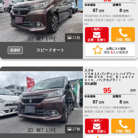
本体価格
諸費用
87
8
万円
万円
2018(H30) |
8.8万km |
検車検整備付 |
修復無 |
法定含 |
保証付・12ヶ月・15千
km
＼無料／
21枚
店舗に電話
在庫・見積り
お気に入り追加
スピードオート
西原町
現在
8
人が追加済
スズキ
ソリオ 1.2 バンディット ハイブリッ
ド MV ＤＶＤ、ナビ、Ｂｌｕｅｔｏ
ｏｔｈ、バックカメラ！！
支払総額
95
万円
本体価格
諸費用
87
8
万円
万円
2017(H29) |
9.1万km |
検車検整備付 |
修復無 |
法定含 |
保証付・12ヶ月・15千
km
＼無料／
27枚
店舗に電話
在庫・見積り