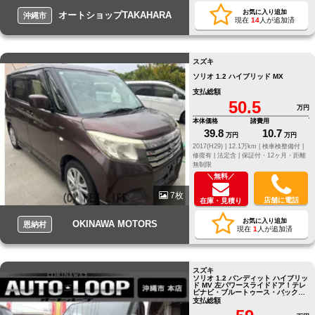
お気に入り追加
オートショップTAKAHARA
沖縄市
現在
14
人が追加済
スズキ
ソリオ 1.2 ハイブリッド MX
支払総額
50.5
万円
本体価格
諸費用
39.8
10.7
万円
万円
2017(H29) |
12.1万km |
検車検整備付 |
修復有 |
法定含 |
保証付・12ヶ月・距離
無制限
＼無料／
7枚
店舗に電話
在庫・見積り
お気に入り追加
OKINAWA MOTORS
恩納村
現在
1
人が追加済
スズキ
ソリオ 1.2 バンディット ハイブリッ
ド MV 左パワースライドドア！テレ
ビナビ・ブルートゥース・バックカ
メラ。アイドリングストップ。
支払総額