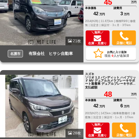
45
万円
本体価格
諸費用
42
3
万円
万円
2014(H26) |
11.8万km |
検検R9/9 |
修復
無 |
法定含 |
保証付・3ヶ月・3千km
＼無料／
21枚
店舗に電話
在庫・見積り
お気に入り追加
有限会社 ヒサシ自動車
名護市
現在
0
人が追加済
スズキ
ソリオ 1.2 バンディット ハイブリッ
ド MV デュアルカメラブレーキサポ
ート装着車 デュアルブレーキサポー
ト!! 純正アルミホイール!! オートラ
支払総額
イト!! オートエアコン!!
48
万円
本体価格
諸費用
42
6
万円
万円
2015(H27) |
14万km |
検車検整備付 |
修
復無 |
法定含 |
保証付・1ヶ月・1千km
＼無料／
28枚
店舗に電話
在庫・見積り