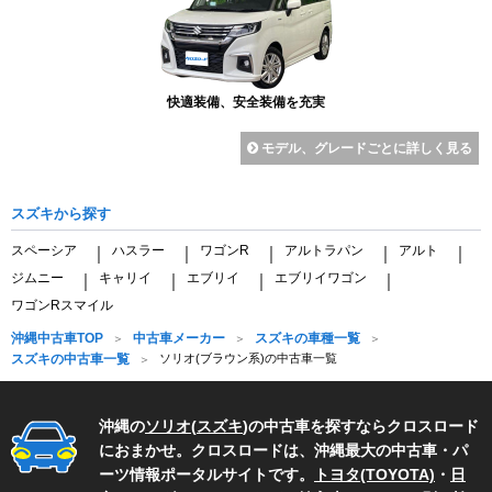
快適装備、安全装備を充実
モデル、グレードごとに詳しく見る
スズキから探す
スペーシア
ハスラー
ワゴンR
アルトラパン
アルト
｜
｜
｜
｜
｜
ジムニー
キャリイ
エブリイ
エブリイワゴン
｜
｜
｜
｜
ワゴンRスマイル
沖縄中古車TOP
中古車メーカー
スズキの車種一覧
スズキの中古車一覧
ソリオ(ブラウン系)の中古車一覧
沖縄の
ソリオ
(
スズキ
)の中古車を探すならクロスロード
におまかせ。クロスロードは、沖縄最大の中古車・パ
ーツ情報ポータルサイトです。
トヨタ(TOYOTA)
・
日