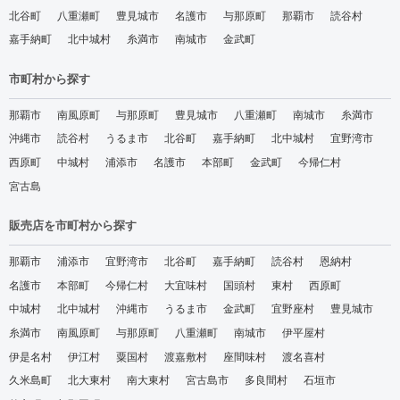
北谷町
八重瀬町
豊見城市
名護市
与那原町
那覇市
読谷村
嘉手納町
北中城村
糸満市
南城市
金武町
市町村から探す
那覇市
南風原町
与那原町
豊見城市
八重瀬町
南城市
糸満市
沖縄市
読谷村
うるま市
北谷町
嘉手納町
北中城村
宜野湾市
西原町
中城村
浦添市
名護市
本部町
金武町
今帰仁村
宮古島
販売店を市町村から探す
那覇市
浦添市
宜野湾市
北谷町
嘉手納町
読谷村
恩納村
名護市
本部町
今帰仁村
大宜味村
国頭村
東村
西原町
中城村
北中城村
沖縄市
うるま市
金武町
宜野座村
豊見城市
糸満市
南風原町
与那原町
八重瀬町
南城市
伊平屋村
伊是名村
伊江村
粟国村
渡嘉敷村
座間味村
渡名喜村
久米島町
北大東村
南大東村
宮古島市
多良間村
石垣市