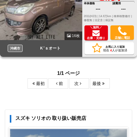
本体価格
諸費用
---
---
2011(H23) |
14.6万km |
検車検整備付 |
修復無 |
法定含 |
保証無
＼無料／
16枚
店舗に電話
在庫・見積り
お気に入り追加
Ｋ’ｓオート
沖縄市
現在
4
人が追加済
1/1 ページ
最初
前
次
最後
スズキ ソリオの 取り扱い販売店