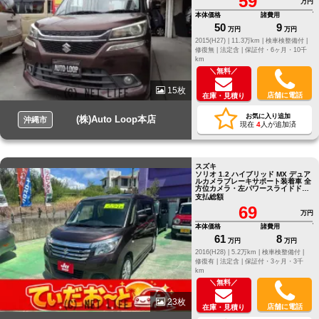
59
万円
本体価格
諸費用
50
9
万円
万円
2015(H27) |
11.3万km |
検車検整備付 |
修復無 |
法定含 |
保証付・6ヶ月・10千
km
＼無料／
15枚
店舗に電話
在庫・見積り
お気に入り追加
(株)Auto Loop本店
沖縄市
現在
4
人が追加済
スズキ
ソリオ 1.2 ハイブリッド MX デュア
ルカメラブレーキサポート装着車 全
方位カメラ・左パワースライドド
ア・ステアリモコン・スマートキ
支払総額
ー・純正アルミ
69
万円
本体価格
諸費用
61
8
万円
万円
2016(H28) |
5.2万km |
検車検整備付 |
修復有 |
法定含 |
保証付・3ヶ月・3千
km
＼無料／
23枚
店舗に電話
在庫・見積り