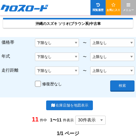
閲覧履歴
お気に入り
メニュー
沖縄のスズキ ソリオ(ブラウン系)中古車
価格帯
〜
年式
〜
走行距離
〜
修復歴なし
検索
在庫店舗を地図表示
11
1〜11
件中
件表示
1/1 ページ