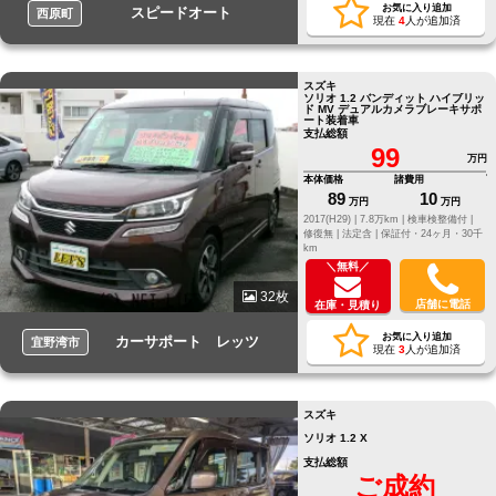
お気に入り追加
スピードオート
西原町
現在
4
人が追加済
スズキ
ソリオ 1.2 バンディット ハイブリッ
ド MV デュアルカメラブレーキサポ
ート装着車
支払総額
99
万円
本体価格
諸費用
89
10
万円
万円
2017(H29) |
7.8万km |
検車検整備付 |
修復無 |
法定含 |
保証付・24ヶ月・30千
km
＼無料／
32枚
店舗に電話
在庫・見積り
お気に入り追加
カーサポート レッツ
宜野湾市
現在
3
人が追加済
スズキ
ソリオ 1.2 X
支払総額
ご成約