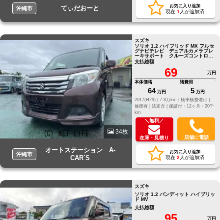
お気に入り追加
てぃだおーと
沖縄市
現在
1
人が追加済
スズキ
ソリオ 1.2 ハイブリッド MX フルセ
グナビテレビ デュアルカメラブレ
ーキサポート クルーズコントロー
ル 片側パワースライドドア
支払総額
69
万円
本体価格
諸費用
64
5
万円
万円
2017(H29) |
7.8万km |
検車検整備付 |
修復有 |
法定含 |
保証付・12ヶ月・20千
km
＼無料／
34枚
店舗に電話
在庫・見積り
オートステーション A-
お気に入り追加
沖縄市
CAR`S
現在
2
人が追加済
スズキ
ソリオ 1.2 バンディット ハイブリッ
ド MV
支払総額
95
万円