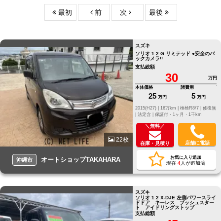
最初
前
次
最後
スズキ
ソリオ 1.2 G リミテッド ●安全のバ
ックカメラ!!
支払総額
30
万円
本体価格
諸費用
25
5
万円
万円
2015(H27) |
16万km |
検検R8/7 |
修復無
|
法定含 |
保証付・1ヶ月・1千km
＼無料／
22枚
店舗に電話
在庫・見積り
お気に入り追加
オートショップTAKAHARA
沖縄市
現在
4
人が追加済
スズキ
ソリオ 1.2 X-DJE 左側パワースライ
ドドア キーレス プッシュスター
ト アイドリングストップ
支払総額