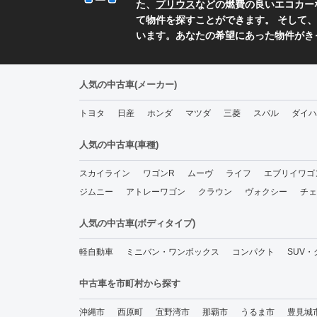
た、
プリウス
などの燃費の良いエコカー
て物件を探すことができます。 そして、
います。あなたの希望にあった物件がき
人気の中古車(メーカー)
トヨタ
日産
ホンダ
マツダ
三菱
スバル
ダイハ
人気の中古車(車種)
スカイライン
ワゴンR
ムーヴ
ライフ
エブリイワゴ
ジムニー
アトレーワゴン
クラウン
ヴォクシー
チェ
人気の中古車(ボディタイプ)
軽自動車
ミニバン・ワンボックス
コンパクト
SUV
中古車を市町村から探す
沖縄市
西原町
宜野湾市
那覇市
うるま市
豊見城