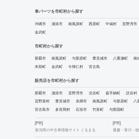
車パーツを市町村から探す
沖縄市
浦添市
南風原町
西原町
中城村
宜野湾市
金武町
市町村から探す
那覇市
南風原町
与那原町
豊見城市
八重瀬町
南
本部町
金武町
今帰仁村
宮古島
販売店を市町村から探す
那覇市
浦添市
宜野湾市
北谷町
嘉手納町
読谷村
宜野座村
豊見城市
糸満市
南風原町
与那原町
八
宮古島市
多良間村
石垣市
竹富町
与那国町
[PR]
[PR]
新潟県の中古車情報サイト くるまる
愛媛・香川・徳島