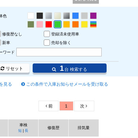
体色
修復歴なし
登録済未使用車
新車
売却を除く
ーワード
1
リセット
台 検索する
を見る
この条件で入庫お知らせメールを受け取る
前
1
次
車検
修復歴
排気量
短
|
長