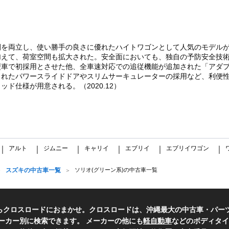
間を両立し、使い勝手の良さに優れたハイトワゴンとして人気のモデル
加えて、荷室空間も拡大された。安全面においても、独自の予防安全技
型車で初採用とさせた他、全車速対応での追従機能が追加された「アダプ
れたパワースライドドアやスリムサーキュレーターの採用など、利便性も
ド仕様が用意される。（2020.12）
アルト
ジムニー
キャリイ
エブリイ
エブリイワゴン
｜
｜
｜
｜
｜
｜
スズキの中古車一覧
ソリオ(グリーン系)の中古車一覧
らクロスロードにおまかせ。クロスロードは、沖縄最大の中古車・パー
ーカー別に検索できます。 メーカーの他にも
軽自動車
などのボディタイ