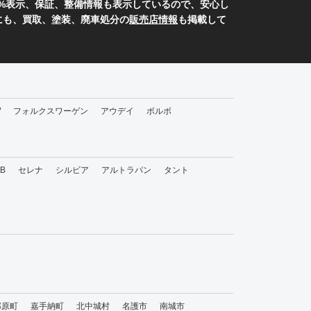
0%表示、保証、整備情報も表示しているので、安心し
にも、買取、塗装、廃車処分の
販売店情報
も掲載して
W
フォルクスワーゲン
アウデイ
ボルボ
bB
セレナ
シルビア
アルトラパン
タント
那原町
嘉手納町
北中城村
名護市
南城市