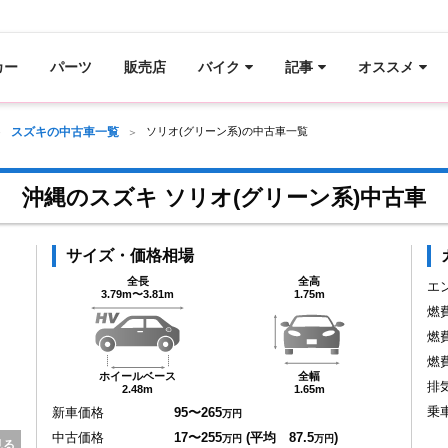
カー
パーツ
販売店
バイク
記事
オススメ
スズキの中古車一覧
ソリオ(グリーン系)の中古車一覧
沖縄のスズキ ソリオ(グリーン系)中古車
サイズ・価格相場
全長
全高
エ
3.79m〜3.81m
1.75m
燃
燃
燃
ホイールベース
全幅
排
2.48m
1.65m
乗
新車価格
95〜265
万円
中古価格
17〜255
(平均 87.5
)
万円
万円
見る