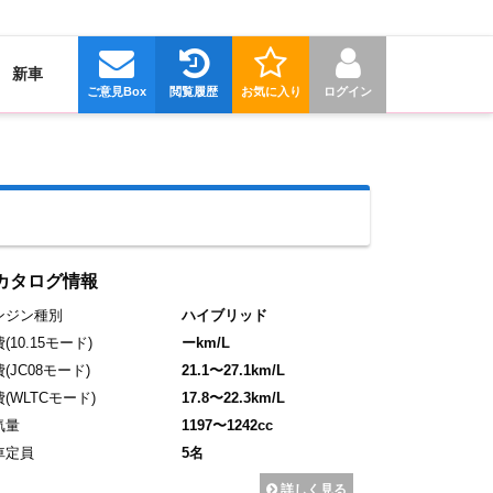
新車
ご意見Box
閲覧履歴
お気に入り
ログイン
カタログ情報
ンジン種別
ハイブリッド
費
(10.15モード)
ーkm/L
費
(JC08モード)
21.1〜27.1km/L
費
(WLTCモード)
17.8〜22.3km/L
気量
1197〜1242cc
車定員
5名
詳しく見る