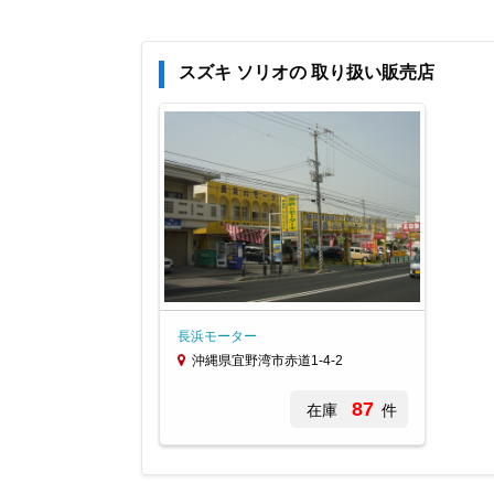
スズキ ソリオの 取り扱い販売店
長浜モーター
沖縄県宜野湾市赤道1-4-2
87
在庫
件
Item
1