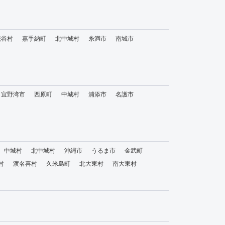
読谷村
嘉手納町
北中城村
糸満市
南城市
宜野湾市
西原町
中城村
浦添市
名護市
中城村
北中城村
沖縄市
うるま市
金武町
村
渡名喜村
久米島町
北大東村
南大東村