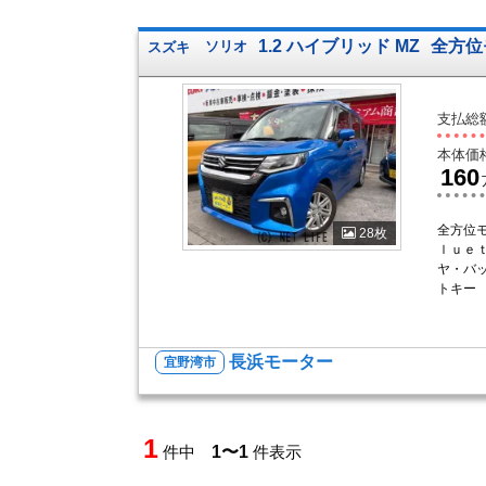
1.2 ハイブリッド MZ
全方位
スズキ
ソリオ
支払総
本体価
160
全方位
28枚
ｌｕｅ
ヤ・バ
トキー
長浜モーター
宜野湾市
1
件中
1〜1
件表示