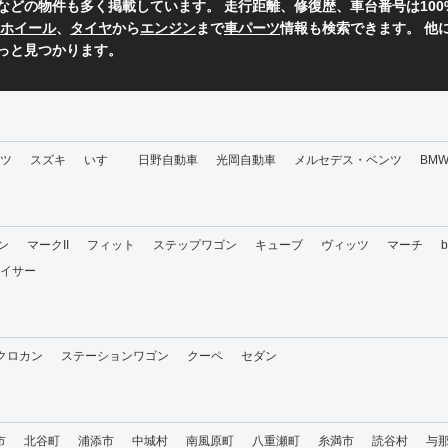
などの物件も多く掲載しています。 走行距離、修復歴、車台番号は10
ホイール
、
タイヤ
から
エンジン
まで
車パーツ
情報も検索できます。 他
っと見つかります。
ツ
スズキ
いすゞ
日野自動車
光岡自動車
メルセデス・ベンツ
BM
ン
マークII
フィット
ステップワゴン
キューブ
ヴィッツ
マーチ
イサー
・クロカン
ステーションワゴン
クーペ
セダン
市
北谷町
浦添市
中城村
南風原町
八重瀬町
糸満市
読谷村
与