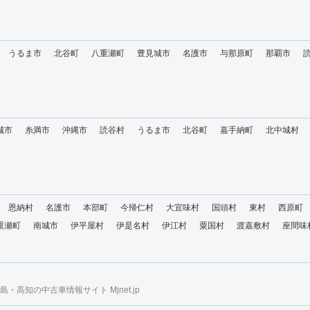
うるま市
北谷町
八重瀬町
豊見城市
名護市
与那原町
那覇市
城市
糸満市
沖縄市
読谷村
うるま市
北谷町
嘉手納町
北中城村
恩納村
名護市
本部町
今帰仁村
大宜味村
国頭村
東村
西原町
重瀬町
南城市
伊平屋村
伊是名村
伊江村
粟国村
渡嘉敷村
座間味
・高知の中古車情報サイト Mjnet.jp