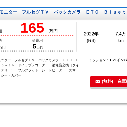
モニター フルセグＴＶ バックカメラ ＥＴＣ Ｂｌｕｅｔ
165
万円
額
2022年
7.4万
格
諸費用
(R4)
km
5
万円
万円
モニター フルセグＴＶ バックカメラ ＥＴＣ Ｂ
ミッション：
CVTイン
ｔｏｏｔｈ ドイラブレコーダー 消耗品交換［タイ
ッテリー］ フルフラット シートヒーター スマー
 シートカバー
(無料) 在