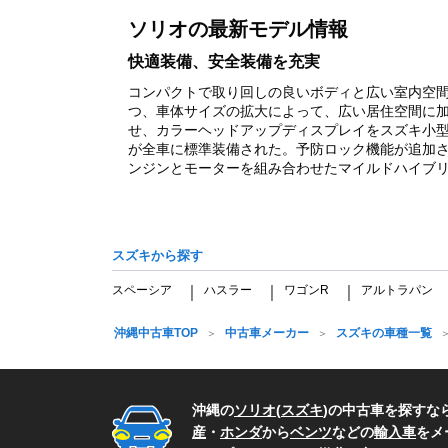
of
ソリオの最新モデル情報
1
快適装備、安全装備を充実
コンパクトで取り回しの良いボディと広い室内空
つ、車体サイズの拡大によって、広い居住空間に
せ、カラーヘッドアップディスプレイをスズキ小
が全車に標準装備された。予防ロック機能が追加さ
ンジンとモーターを組み合わせたマイルドハイブリッ
スズキから探す
スペーシア
ハスラー
ワゴンR
アルトラパン
｜
｜
｜
沖縄中古車TOP
中古車メーカー
スズキの車種一覧
沖縄の
ソリオ
(
スズキ
)の中古車を探すな
産
・
ホンダ
から
ベンツ
などの
輸入車
をメ