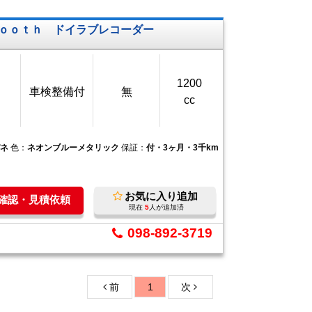
ｏｏｔｈ ドイラブレコーダー
1200
車検整備付
無
cc
パネ
色：
ネオンブルーメタリック
保証：
付・3ヶ月・3千km
お気に入り追加
庫確認・見積依頼
現在
5
人が追加済
098-892-3719
前
1
次