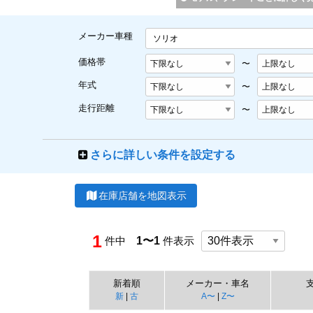
メーカー車種
ソリオ
価格帯
〜
年式
〜
走行距離
〜
さらに詳しい条件を設定する
在庫店舗を地図表示
1
件中
1〜1
件表示
新着順
メーカー・車名
新
|
古
A〜
|
Z〜