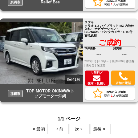
お気に入り追加
Relief Bee
糸満市
現在
1
人が追加済
スズキ
ソリオ 1.2 ハイブリッド MZ 内地仕
入れ! ナビゲーション・
Bluetooth・バックカメラ・ETC付
支払総額
ご成約
本体価格
諸費用
---
---
2023(R5) |
6.3万km |
検検R8/9 |
修復有
|
法定含 |
保証無
＼無料／
41枚
店舗に電話
在庫・見積り
TOP MOTOR OKINAWAト
お気に入り追加
那覇市
ップモーター沖縄
現在
1
人が追加済
1/1 ページ
最初
前
次
最後