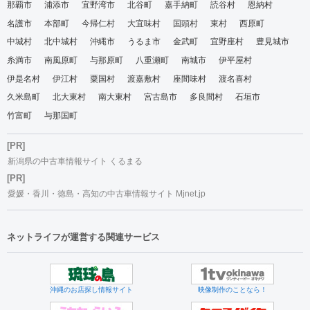
那覇市
浦添市
宜野湾市
北谷町
嘉手納町
読谷村
恩納村
名護市
本部町
今帰仁村
大宜味村
国頭村
東村
西原町
中城村
北中城村
沖縄市
うるま市
金武町
宜野座村
豊見城市
糸満市
南風原町
与那原町
八重瀬町
南城市
伊平屋村
伊是名村
伊江村
粟国村
渡嘉敷村
座間味村
渡名喜村
久米島町
北大東村
南大東村
宮古島市
多良間村
石垣市
竹富町
与那国町
[PR]
新潟県の中古車情報サイト くるまる
[PR]
愛媛・香川・徳島・高知の中古車情報サイト Mjnet.jp
ネットライフが運営する関連サービス
沖縄のお店探し情報サイト
映像制作のことなら！