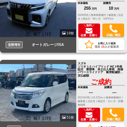
本体価格
諸費用
255
10
万円
万円
2026(R8) |
検車検整備付 |
修復無 |
法定
含 |
保証付・60ヶ月・100千km
＼無料／
19枚
店舗に電話
在庫・見積り
お気に入り追加
オートガレージISA
宜野湾市
現在
15
人が追加済
スズキ
ソリオ 1.2 ハイブリッド MZ 1年保
証付 禁煙車 本土仕入車両 両側
パワースライドドア 衝突軽減防止
システム SDナビ フルセグ
支払総額
ご成約
本体価格
諸費用
---
---
2017(H29) |
10.5万km |
検車検整備付 |
修復無 |
法定含 |
保証付・12ヶ月・距離
無制限
＼無料／
51枚
店舗に電話
在庫・見積り