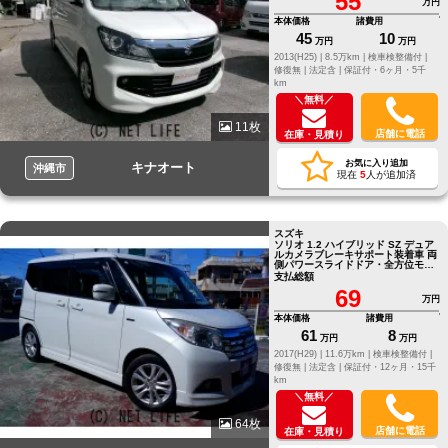
55
万円
本体価格
諸費用
45
10
万円
万円
2013(H25) |
8.5万km |
検車検整備付 |
修復無 |
法定含 |
保証付・6ヶ月・5千
km
＼無料／
11枚
店舗に電話
在庫・見積り
お気に入り追加
キナオート
沖縄市
現在
5
人が追加済
スズキ
ソリオ 1.2 ハイブリッド SZ デュア
ルカメラブレーキサポート装着車 両
側パワースライドドア・全方位モニ
ター・ナビテレビ・アルミホイー
支払総額
ル・修復なし・多彩なシートアレン
69
ジ
万円
本体価格
諸費用
61
8
万円
万円
2017(H29) |
11.6万km |
検車検整備付 |
修復無 |
法定含 |
保証付・12ヶ月・15千
km
＼無料／
64枚
店舗に電話
在庫・見積り