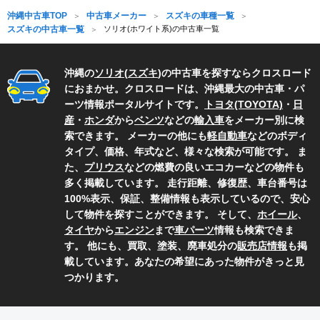
沖縄中古車TOP
中古車メーカー
スズキの車種一覧
スズキの中古車一覧
ソリオ(ホワイト系)の中古車一覧
沖縄の
ソリオ
(
スズキ
)の中古車を探すならクロスロード
におまかせ。クロスロードは、沖縄最大の中古車・パ
ーツ情報ポータルサイトです。
トヨタ(TOYOTA)
・
日
産
・
ホンダ
から
ベンツ
などの
輸入車
をメーカー別に検
索できます。 メーカーの他にも
軽自動車
などのボディ
タイプ、価格、年式など、様々な検索が可能です。 ま
た、
プリウス
などの燃費の良いエコカーなどの物件も
多く掲載しています。 走行距離、修復歴、車台番号は
100%表示、保証、整備情報も表示しているので、安心
して物件を探すことができます。 そして、
ホイール
、
タイヤ
から
エンジン
まで
車パーツ
情報も検索できま
す。 他にも、買取、塗装、廃車処分の
販売店情報
も掲
載しています。あなたの希望にあった物件がきっと見
つかります。