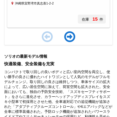
沖縄県宜野湾市真志喜1-2-2
15
在庫
件
Item
1
ソリオの最新モデル情報
of
4
快適装備、安全装備を充実
コンパクトで取り回しの良いボディと広い室内空間を両立し、使
い勝手の良さに優れたハイトワゴンとして人気のモデルがフルモ
デルチェンジ。取り回しの良さは維持しつつ、車体サイズの拡大
によって、広い居住空間に加えて、荷室空間も拡大された。安全
面においても、独自の予防安全技術、「スズキセーフティサポー
ト」をさらに進化させ、カラーヘッドアップディスプレイをスズ
キ小型車で初採用とさせた他、全車速対応での追従機能が追加さ
れた「アダプティブクルーズコントロール」や6エアバッグなどが
全車に標準装備された。予防ロック機能が追加されたパワースラ
イドドアやスリムサーキュレーターの採用など、利便性も高めら