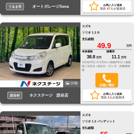
お気に入り追加
オートガレージSena
うるま市
現在
47
人が追加済
スズキ
ソリオ 1.2 G
支払総額
49.9
万円
本体価格
諸費用
38.8
11.1
万円
万円
2013(H25) |
8.6万km |
検検R8/12 |
修復
無 |
法定含 |
保証付・12ヶ月・距離無制
限
20枚
店舗に電話
お気に入り追加
ネクステージ 読谷店
読谷村
現在
2
人が追加済
スズキ
ソリオ 1.2 バンディット
支払総額