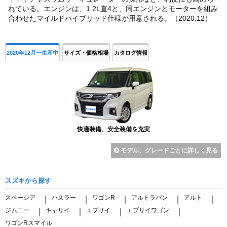
れている。エンジンは、1.2L直4と、同エンジンとモーターを組み
合わせたマイルドハイブリッド仕様が用意される。（2020.12）
2020年12月〜生産中
サイズ・価格相場
カタログ情報
快適装備、安全装備を充実
モデル、グレードごとに詳しく見る
スズキから探す
スペーシア
ハスラー
ワゴンR
アルトラパン
アルト
｜
｜
｜
｜
｜
ジムニー
キャリイ
エブリイ
エブリイワゴン
｜
｜
｜
｜
ワゴンRスマイル