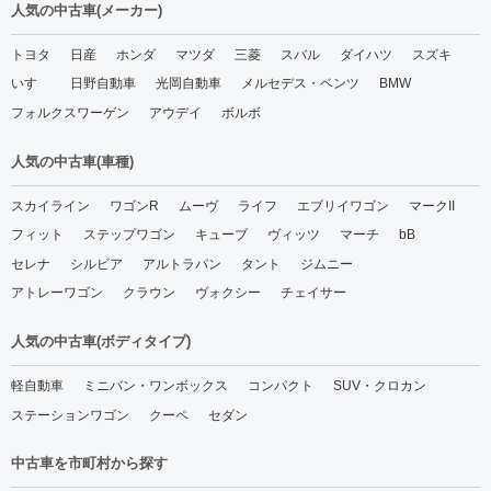
人気の中古車(メーカー)
トヨタ
日産
ホンダ
マツダ
三菱
スバル
ダイハツ
スズキ
いすゞ
日野自動車
光岡自動車
メルセデス・ベンツ
BMW
フォルクスワーゲン
アウデイ
ボルボ
人気の中古車(車種)
スカイライン
ワゴンR
ムーヴ
ライフ
エブリイワゴン
マークII
フィット
ステップワゴン
キューブ
ヴィッツ
マーチ
bB
セレナ
シルビア
アルトラパン
タント
ジムニー
アトレーワゴン
クラウン
ヴォクシー
チェイサー
人気の中古車(ボディタイプ)
軽自動車
ミニバン・ワンボックス
コンパクト
SUV・クロカン
ステーションワゴン
クーペ
セダン
中古車を市町村から探す