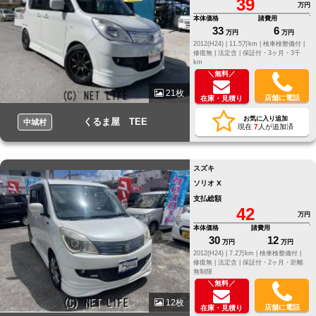
39
万円
本体価格
諸費用
33
6
万円
万円
2012(H24) |
11.5万km |
検車検整備付 |
修復無 |
法定含 |
保証付・3ヶ月・3千
km
＼無料／
21枚
店舗に電話
在庫・見積り
お気に入り追加
くるま屋 TEE
中城村
現在
7
人が追加済
スズキ
ソリオ X
支払総額
42
万円
本体価格
諸費用
30
12
万円
万円
2012(H24) |
7.2万km |
検車検整備付 |
修復無 |
法定含 |
保証付・2ヶ月・距離
無制限
＼無料／
12枚
店舗に電話
在庫・見積り