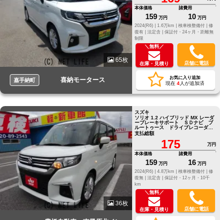
本体価格
諸費用
159
10
万円
万円
2024(R6) |
1.6万km |
検車検整備付 |
修
復有 |
法定含 |
保証付・24ヶ月・距離無
制限
＼無料／
65枚
店舗に電話
在庫・見積り
お気に入り追加
喜納モータース
嘉手納町
現在
4
人が追加済
スズキ
ソリオ 1.2 ハイブリッド MX レーダ
ーブレーキサポート ＳＤナビ ブ
ルートゥース ドライブレコーダ
ー ＥＴＣ バックカメラ
支払総額
175
万円
本体価格
諸費用
159
16
万円
万円
2024(R6) |
4.8万km |
検車検整備付 |
修
復無 |
法定含 |
保証付・12ヶ月・10千
km
＼無料／
36枚
店舗に電話
在庫・見積り