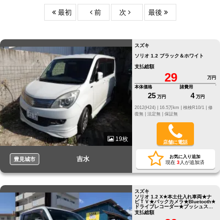
最初
前
次
最後
スズキ
ソリオ 1.2 ブラック＆ホワイト
支払総額
29
万円
本体価格
諸費用
25
4
万円
万円
2012(H24) |
16.5万km |
検検R10/1 |
修
復無 |
法定無 |
保証無
19枚
店舗に電話
お気に入り追加
吉水
豊見城市
現在
3
人が追加済
スズキ
ソリオ 1.2 X★本土仕入れ車両★ナ
ビＴＶ★バックカメラ★Bluetooth★
ドライブレコーダー★プッシュスタ
ート★スマートキー二個
支払総額