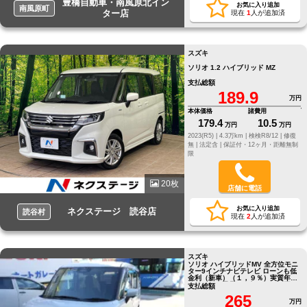
豊橋自動車・南風原北イン
お気に入り追加
南風原町
ター店
現在
1
人が追加済
スズキ
ソリオ 1.2 ハイブリッド MZ
支払総額
189.9
万円
本体価格
諸費用
179.4
10.5
万円
万円
2023(R5) |
4.3万km |
検検R8/12 |
修復
無 |
法定含 |
保証付・12ヶ月・距離無制
限
20枚
店舗に電話
お気に入り追加
ネクステージ 読谷店
読谷村
現在
2
人が追加済
スズキ
ソリオ ハイブリッドMV 全方位モニ
ター9インチナビテレビ ローンも低
金利（新車）（１，９％）実質年率
使えます。最長１０年（１２０回）
支払総額
自由返済ローン
265
万円