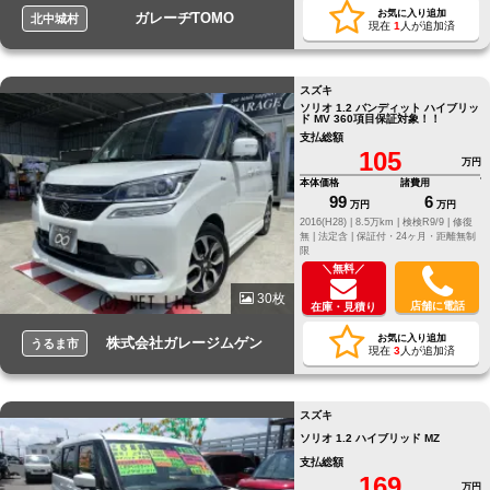
お気に入り追加
ガレーヂTOMO
北中城村
現在
1
人が追加済
スズキ
ソリオ 1.2 バンディット ハイブリッ
ド MV 360項目保証対象！！
支払総額
105
万円
本体価格
諸費用
99
6
万円
万円
2016(H28) |
8.5万km |
検検R9/9 |
修復
無 |
法定含 |
保証付・24ヶ月・距離無制
限
＼無料／
30枚
店舗に電話
在庫・見積り
お気に入り追加
株式会社ガレージムゲン
うるま市
現在
3
人が追加済
スズキ
ソリオ 1.2 ハイブリッド MZ
支払総額
169
万円