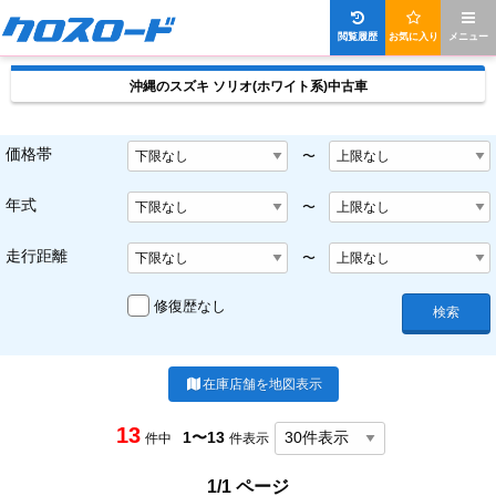
閲覧履歴
お気に入り
メニュー
沖縄のスズキ ソリオ(ホワイト系)中古車
価格帯
〜
年式
〜
走行距離
〜
修復歴なし
検索
在庫店舗を地図表示
13
1〜13
件中
件表示
1/1 ページ