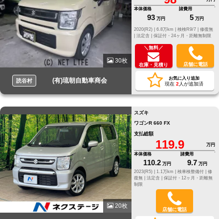
本体価格
諸費用
93
5
万円
万円
2020(R2) |
6.8万km |
検検R9/7 |
修復無
|
法定含 |
保証付・24ヶ月・距離無制限
＼無料／
30枚
店舗に電話
在庫・見積り
お気に入り追加
(有)琉朝自動車商会
読谷村
現在
2
人が追加済
スズキ
ワゴンR 660 FX
支払総額
119.9
万円
本体価格
諸費用
110.2
9.7
万円
万円
2023(R5) |
1.1万km |
検車検整備付 |
修
復無 |
法定含 |
保証付・12ヶ月・距離無
制限
20枚
店舗に電話