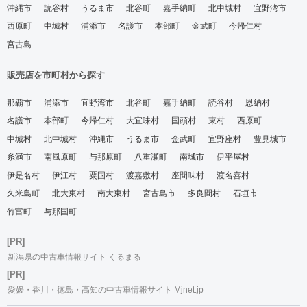
沖縄市
読谷村
うるま市
北谷町
嘉手納町
北中城村
宜野湾市
西原町
中城村
浦添市
名護市
本部町
金武町
今帰仁村
宮古島
販売店を市町村から探す
那覇市
浦添市
宜野湾市
北谷町
嘉手納町
読谷村
恩納村
名護市
本部町
今帰仁村
大宜味村
国頭村
東村
西原町
中城村
北中城村
沖縄市
うるま市
金武町
宜野座村
豊見城市
糸満市
南風原町
与那原町
八重瀬町
南城市
伊平屋村
伊是名村
伊江村
粟国村
渡嘉敷村
座間味村
渡名喜村
久米島町
北大東村
南大東村
宮古島市
多良間村
石垣市
竹富町
与那国町
[PR]
新潟県の中古車情報サイト くるまる
[PR]
愛媛・香川・徳島・高知の中古車情報サイト Mjnet.jp