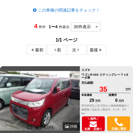
この車種の関連記事をチェック！
4
1〜4
件中
件表示
1/1 ページ
最初
前
次
最後
スズキ
ワゴンR 660 スティングレー T ●タ
ーボ車
支払総額
35
万円
本体価格
諸費用
29
6
万円
万円
2013(H25) |
10.4万km |
検車検整備付 |
修復無 |
法定含 |
保証付・3ヶ月・2千
km
＼無料／
26枚
店舗に電話
在庫・見積り