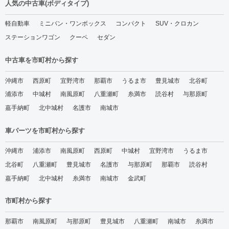
人気の中古車(ボディタイプ)
軽自動車
ミニバン・ワンボックス
コンパクト
SUV・クロカン
ステーションワゴン
クーペ
セダン
中古車を市町村から探す
沖縄市
西原町
宜野湾市
那覇市
うるま市
豊見城市
北谷町
浦添市
中城村
南風原町
八重瀬町
糸満市
読谷村
与那原町
嘉手納町
北中城村
名護市
南城市
車パーツを市町村から探す
沖縄市
浦添市
南風原町
西原町
中城村
宜野湾市
うるま市
北谷町
八重瀬町
豊見城市
名護市
与那原町
那覇市
読谷村
嘉手納町
北中城村
糸満市
南城市
金武町
市町村から探す
那覇市
南風原町
与那原町
豊見城市
八重瀬町
南城市
糸満市