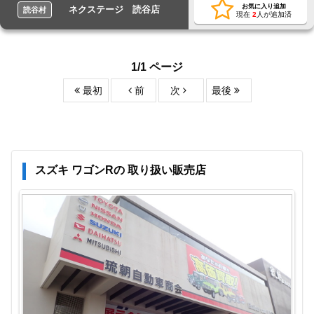
お気に入り追加
ネクステージ 読谷店
読谷村
現在
2
人が追加済
1/1 ページ
最初
前
次
最後
スズキ ワゴンRの 取り扱い販売店