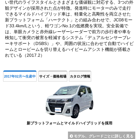
い世代のライフスタイルとさまざまな価値観に対応する、3つの外
観デザインが採用された点が特徴。発進時にモーターのみで走行
できるマイルドハイブリッド車は、軽量化と高剛性を両立させた
新プラットフォーム「ハーテクト」との組み合わせで、JC08モー
ド33.4km/Lという、軽ワゴンNo.1の低燃費を実現。安全装備で
は、単眼カメラと赤外線レーザーレーダーで前方の歩行者や車を
検知して衝突の被害を軽減するシステム「デュアルセンサーブレ
ーキサポート（DSBS）」や、周囲の状況に合わせて自動でハイビ
ームとロービームを切り替えるハイビームアシスト機能が搭載さ
れている（2017.2）
2017年02月〜生産中
サイズ・価格相場
カタログ情報
新プラットフォームとマイルドハイブリッドを採用
モデル、グレードごとに詳しく見る