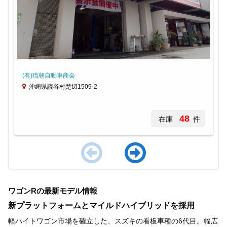
(有)琉朝自動車商会
沖縄県読谷村楚辺1509-2
48
在庫
件
Item
1
ワゴンRの最新モデル情報
of
3
新プラットフォームとマイルドハイブリッドを採用
軽ハイトワゴン市場を確立した、スズキの看板車種の6代目。幅広