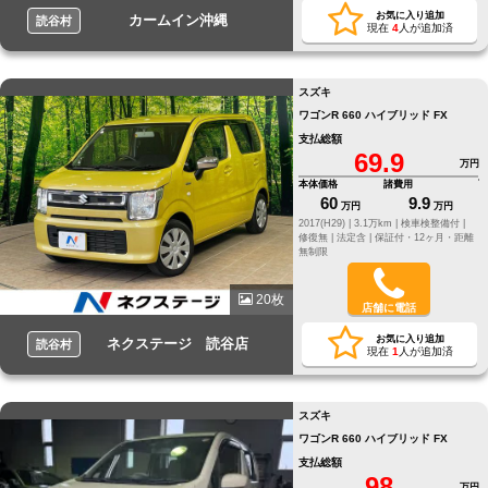
お気に入り追加
カームイン沖縄
読谷村
現在
4
人が追加済
スズキ
ワゴンR 660 ハイブリッド FX
支払総額
69.9
万円
本体価格
諸費用
60
9.9
万円
万円
2017(H29) |
3.1万km |
検車検整備付 |
修復無 |
法定含 |
保証付・12ヶ月・距離
無制限
20枚
店舗に電話
お気に入り追加
ネクステージ 読谷店
読谷村
現在
1
人が追加済
スズキ
ワゴンR 660 ハイブリッド FX
支払総額
98
万円