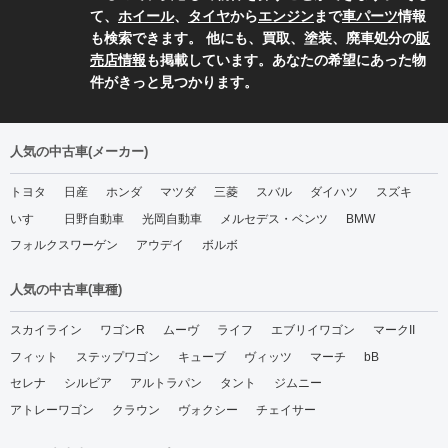
て、
ホイール
、
タイヤ
から
エンジン
まで
車パーツ
情報
も検索できます。 他にも、買取、塗装、廃車処分の
販
売店情報
も掲載しています。あなたの希望にあった物
件がきっと見つかります。
人気の中古車(メーカー)
トヨタ
日産
ホンダ
マツダ
三菱
スバル
ダイハツ
スズキ
いすゞ
日野自動車
光岡自動車
メルセデス・ベンツ
BMW
フォルクスワーゲン
アウデイ
ボルボ
人気の中古車(車種)
スカイライン
ワゴンR
ムーヴ
ライフ
エブリイワゴン
マークII
フィット
ステップワゴン
キューブ
ヴィッツ
マーチ
bB
セレナ
シルビア
アルトラパン
タント
ジムニー
アトレーワゴン
クラウン
ヴォクシー
チェイサー