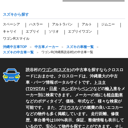
スズキから探す
スペーシア
ハスラー
アルトラパン
アルト
ジムニー
｜
｜
｜
｜
｜
キャリイ
エブリイ
ソリオ
エブリイワゴン
｜
｜
｜
｜
ワゴンRスマイル
沖縄中古車TOP
中古車メーカー
スズキの車種一覧
スズキの中古車一覧
ワゴンR(沖縄県読谷村)の中古車一覧
読谷村の
ワゴンR
(
スズキ
)の中古車を探すならクロスロ
ードにおまかせ。クロスロードは、沖縄最大の中古
車・パーツ情報ポータルサイトです。
トヨタ
(TOYOTA)
・
日産
・
ホンダ
から
ベンツ
などの
輸入車
をメ
ーカー別に検索できます。 メーカーの他にも
軽自動車
などのボディタイプ、価格、年式など、様々な検索が
可能です。 また、
プリウス
などの燃費の良いエコカー
などの物件も多く掲載しています。 走行距離、修復
歴、車台番号は100%表示、保証、整備情報も表示して
いるので、安心して物件を探すことができます。 そし