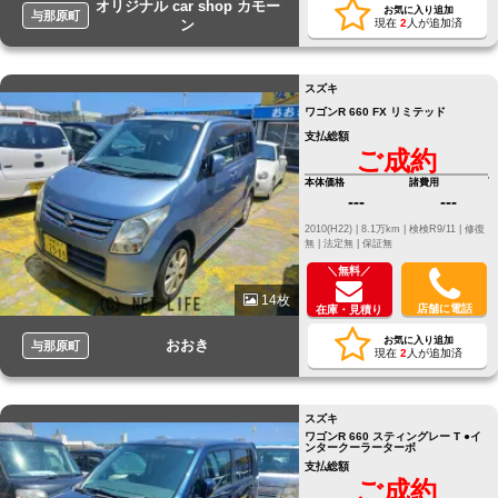
オリジナル car shop カモー
お気に入り追加
与那原町
ン
現在
2
人が追加済
スズキ
ワゴンR 660 FX リミテッド
支払総額
ご成約
本体価格
諸費用
---
---
2010(H22) |
8.1万km |
検検R9/11 |
修復
無 |
法定無 |
保証無
＼無料／
14枚
店舗に電話
在庫・見積り
お気に入り追加
おおき
与那原町
現在
2
人が追加済
スズキ
ワゴンR 660 スティングレー T ●イ
ンタークーラーターボ
支払総額
ご成約