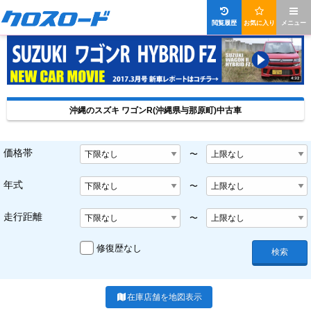
閲覧履歴
お気に入り
メニュー
沖縄のスズキ ワゴンR(沖縄県与那原町)中古車
価格帯
〜
年式
〜
走行距離
〜
修復歴なし
検索
在庫店舗を地図表示