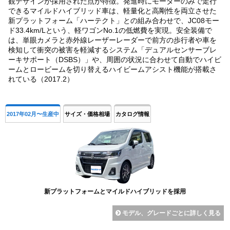
観デザインが採用された点が特徴。発進時にモーターのみで走行
できるマイルドハイブリッド車は、軽量化と高剛性を両立させた
新プラットフォーム「ハーテクト」との組み合わせで、JC08モー
ド33.4km/Lという、軽ワゴンNo.1の低燃費を実現。安全装備で
は、単眼カメラと赤外線レーザーレーダーで前方の歩行者や車を
検知して衝突の被害を軽減するシステム「デュアルセンサーブレ
ーキサポート（DSBS）」や、周囲の状況に合わせて自動でハイビ
ームとロービームを切り替えるハイビームアシスト機能が搭載さ
れている（2017.2）
2017年02月〜生産中
サイズ・価格相場
カタログ情報
新プラットフォームとマイルドハイブリッドを採用
モデル、グレードごとに詳しく見る