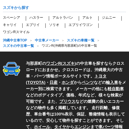
スズキから探す
スペーシア
ハスラー
アルトラパン
アルト
ジムニー
｜
｜
｜
｜
｜
キャリイ
エブリイ
ソリオ
エブリイワゴン
｜
｜
｜
｜
ワゴンRスマイル
沖縄中古車TOP
中古車メーカー
スズキの車種一覧
スズキの中古車一覧
ワゴンR(沖縄県与那原町)の中古車一覧
与那原町の
ワゴンR
(
スズキ
)の中古車を探すならクロス
ロードにおまかせ。クロスロードは、沖縄最大の中古
車・パーツ情報ポータルサイトです。
トヨタ
(TOYOTA)
・
日産
・
ホンダ
から
ベンツ
などの
輸入車
をメ
ーカー別に検索できます。 メーカーの他にも
軽自動車
などのボディタイプ、価格、年式など、様々な検索が
可能です。 また、
プリウス
などの燃費の良いエコカー
などの物件も多く掲載しています。 走行距離、修復
歴、車台番号は100%表示、保証、整備情報も表示して
いるので、安心して物件を探すことができます。 そし
て、
ホイール
、
タイヤ
から
エンジン
まで
車パーツ
情報