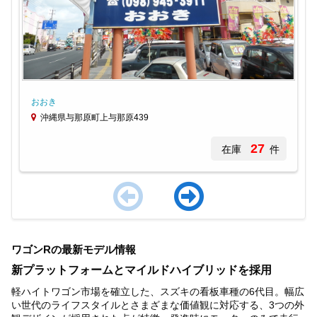
おおき
沖縄県与那原町上与那原439
27
在庫
件
Item
1
ワゴンRの最新モデル情報
of
3
新プラットフォームとマイルドハイブリッドを採用
軽ハイトワゴン市場を確立した、スズキの看板車種の6代目。幅広
い世代のライフスタイルとさまざまな価値観に対応する、3つの外