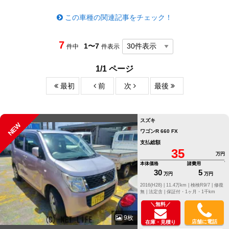
この車種の関連記事をチェック！
7
1〜7
件中
件表示
1/1 ページ
最初
前
次
最後
スズキ
NEW
ワゴンR 660 FX
支払総額
35
万円
本体価格
諸費用
30
5
万円
万円
2016(H28) |
11.4万km |
検検R9/7 |
修復
無 |
法定含 |
保証付・1ヶ月・1千km
＼無料／
9枚
店舗に電話
在庫・見積り