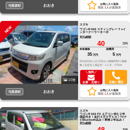
お気に入り追加
おおき
与那原町
現在
1
人が追加済
スズキ
NEW
ワゴンR 660 スティングレー T ●イ
ンタークーラーターボ
支払総額
40
万円
本体価格
諸費用
35
5
万円
万円
2012(H24) |
12.3万km |
検検R9/6 |
修復
無 |
法定含 |
保証付・1ヶ月・1千km
＼無料／
10枚
店舗に電話
在庫・見積り
お気に入り追加
おおき
与那原町
現在
1
人が追加済
スズキ
ワゴンR 660 FX エアコン含む２年
保証付き！走行４万５千ｋｍ！TVナ
ビBluetooth込み！車検２年込み！
支払総額
48
万円