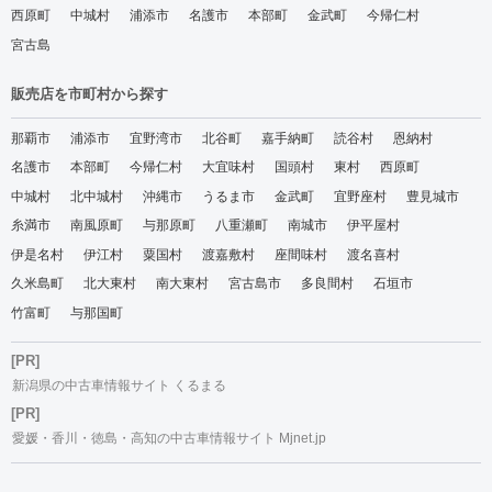
西原町
中城村
浦添市
名護市
本部町
金武町
今帰仁村
宮古島
販売店を市町村から探す
那覇市
浦添市
宜野湾市
北谷町
嘉手納町
読谷村
恩納村
名護市
本部町
今帰仁村
大宜味村
国頭村
東村
西原町
中城村
北中城村
沖縄市
うるま市
金武町
宜野座村
豊見城市
糸満市
南風原町
与那原町
八重瀬町
南城市
伊平屋村
伊是名村
伊江村
粟国村
渡嘉敷村
座間味村
渡名喜村
久米島町
北大東村
南大東村
宮古島市
多良間村
石垣市
竹富町
与那国町
[PR]
新潟県の中古車情報サイト くるまる
[PR]
愛媛・香川・徳島・高知の中古車情報サイト Mjnet.jp