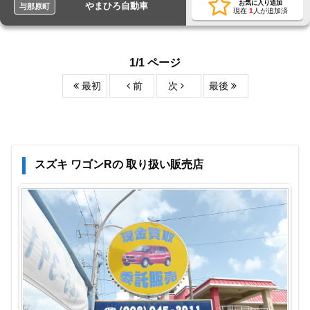
お気に入り追加
やまひろ自動車
与那原町
現在
1
人が追加済
1/1 ページ
最初
前
次
最後
スズキ ワゴンRの 取り扱い販売店