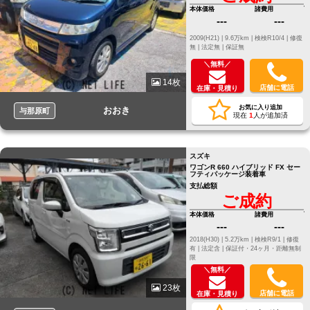
本体価格
諸費用
---
---
2009(H21) |
9.6万km |
検検R10/4 |
修復
無 |
法定無 |
保証無
＼無料／
14枚
店舗に電話
在庫・見積り
お気に入り追加
おおき
与那原町
現在
1
人が追加済
スズキ
ワゴンR 660 ハイブリッド FX セー
フティパッケージ装着車
支払総額
ご成約
本体価格
諸費用
---
---
2018(H30) |
5.2万km |
検検R9/1 |
修復
有 |
法定含 |
保証付・24ヶ月・距離無制
限
＼無料／
23枚
店舗に電話
在庫・見積り