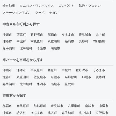
軽自動車
ミニバン・ワンボックス
コンパクト
SUV・クロカン
ステーションワゴン
クーペ
セダン
中古車を市町村から探す
沖縄市
西原町
宜野湾市
那覇市
うるま市
豊見城市
北谷町
浦添市
中城村
南風原町
八重瀬町
糸満市
読谷村
与那原町
嘉手納町
北中城村
名護市
南城市
車パーツを市町村から探す
沖縄市
浦添市
南風原町
西原町
中城村
宜野湾市
うるま市
北谷町
八重瀬町
豊見城市
名護市
与那原町
那覇市
読谷村
嘉手納町
北中城村
糸満市
南城市
金武町
市町村から探す
那覇市
南風原町
与那原町
豊見城市
八重瀬町
南城市
糸満市
沖縄市
読谷村
うるま市
北谷町
嘉手納町
北中城村
宜野湾市