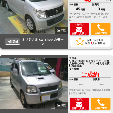
本体価格
諸費用
45
3
万円
万円
2015(H27) |
4万km |
検車検整備付 |
修
復有 |
法定含 |
保証付・24ヶ月・30千
km
＼無料／
2枚
店舗に電話
在庫・見積り
オリジナル car shop カモー
お気に入り追加
与那原町
ン
現在
2
人が追加済
スズキ
ワゴンR 660 FX-T リミテッド 在庫
入れ替えの為、エアコン冷えるお買
い得現状車！
支払総額
ご成約
本体価格
諸費用
---
---
1999(H11) |
12万km |
検検R8/9 |
修復無
|
法定含 |
保証無
＼無料／
3枚
店舗に電話
在庫・見積り