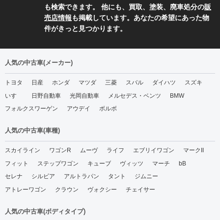
も検索できます。 他にも、買取、塗装、廃車処分の
販
売店情報
も掲載しています。あなたの希望にあった物
件がきっと見つかります。
人気の中古車(メーカー)
トヨタ
日産
ホンダ
マツダ
三菱
スバル
ダイハツ
スズキ
いすゞ
日野自動車
光岡自動車
メルセデス・ベンツ
BMW
フォルクスワーゲン
アウデイ
ボルボ
人気の中古車(車種)
スカイライン
ワゴンR
ムーヴ
ライフ
エブリイワゴン
マークII
フィット
ステップワゴン
キューブ
ヴィッツ
マーチ
bB
セレナ
シルビア
アルトラパン
タント
ジムニー
アトレーワゴン
クラウン
ヴォクシー
チェイサー
人気の中古車(ボディタイプ)