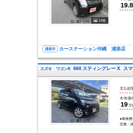
19.8
19枚
カーステーション沖縄 浦添店
浦添市
660 スティングレー X
スマ
スズキ
ワゴンR
支払総
本体価
19
万
●車検
交換・