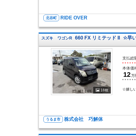
RIDE OVER
北谷町
660 FX リミテッド II
☆早
スズキ
ワゴンR
支払総
本体価
12
万
☆嬉しい
18枚
株式会社 巧解体
うるま市