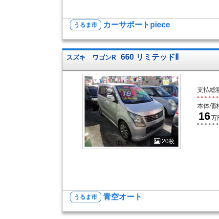
カーサポートpiece
うるま市
660 リミテッドⅡ
スズキ
ワゴンR
支払総
本体価
16
万
20枚
青空オート
うるま市