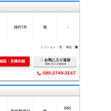
検R7/8
無
-
ミッション：
色：
保証：
無
お気に入り追加
庫確認・見積依頼
現在
32
人が追加済
080-2749-3147
660