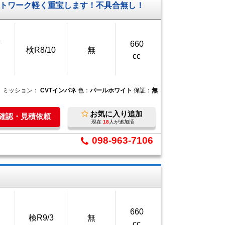
トワーク軽く重宝します！不具合無し！
万
660
検R8/10
無
cc
ミッション：
CVTインパネ
色：
パールホワイト
保証：
無
お気に入り追加
庫確認・見積依頼
現在
18
人が追加済
098-963-7106
660
検R9/3
無
cc