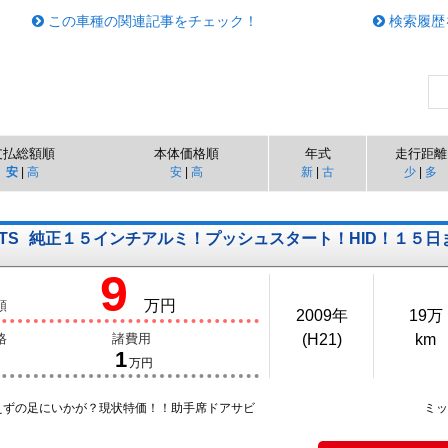
この車種の関連記事をチェック！
検索履歴
支払総額順
本体価格順
年式
走行距離
安
|
高
安
|
高
新
|
古
少
|
多
TS
純正１５インチアルミ！プッシュスタート！HID！１５
9
万円
額
2009年
19万
格
諸費用
(H21)
km
1
万円
えずの足にいかが？現状特価！！助手席ドアサビ
ミ