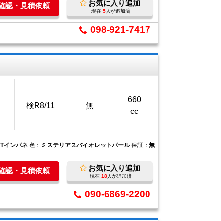
お気に入り追加
庫確認・見積依頼
現在
5
人が追加済
098-921-7417
万
660
検R8/11
無
cc
VTインパネ
色：
ミステリアスバイオレットパール
保証：
無
お気に入り追加
庫確認・見積依頼
現在
18
人が追加済
090-6869-2200