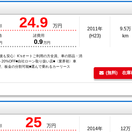
24.9
万円
額
2011年
9.5万
格
諸費用
(H23)
km
0.9
円
万円
後も安心〉K‘sオートご利用の方全員、車の部品・消
～20%OFF■自社ローン取り扱い店■〈業界初〉車
理、板金の分割可能■選んで乗れるカーリース
(無料) 在
25
万円
額
2014年
12万