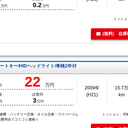
0.2
万円
万円
ミッショ
(無料) 在
ートキー/HIDヘッドライト/車検2年付
22
万円
額
2009年
15.7
格
諸費用
(H21)
km
3
円
万円
整備費・バッテリー交換・オイル交換・ワイパーゴム
ミッション：
C
諸費用全てコミコミ価格☆