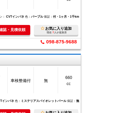
ン：
CVTインパネ
色：
パープル
保証：
付・1ヶ月・1千km
お気に入り追加
庫確認・見積依頼
現在
7
人が追加済
098-875-9688
万
660
車検整備付
無
cc
VTインパネ
色：
ミステリアスバイオレットパール
保証：
無
お気に入り追加