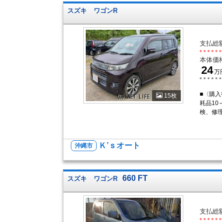
スズキ
ワゴンR
支払総
本体価
24
万
■〈購入
15枚
耗品10
検、修
Ｋ’ｓオート
沖縄市
660 FT
スズキ
ワゴンR
支払総