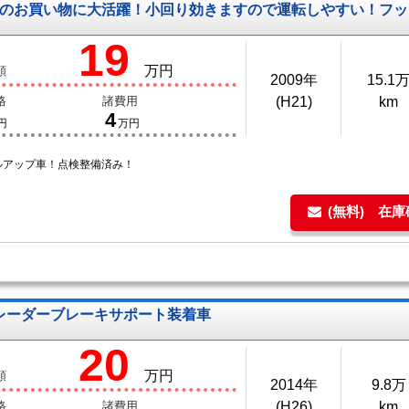
のお買い物に大活躍！小回り効きますので運転しやすい！フッ
19
万円
額
2009年
15.1
格
諸費用
(H21)
km
4
円
万円
ルアップ車！点検整備済み！
(無料) 在
ッド レーダーブレーキサポート装着車
20
万円
額
2014年
9.8万
格
諸費用
(H26)
km