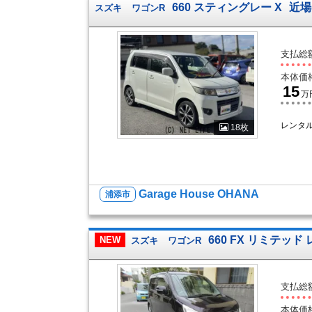
660 スティングレー X
近場
スズキ
ワゴンR
支払総
本体価
15
万
レンタ
18枚
Garage House OHANA
浦添市
660 FX リミテ
NEW
スズキ
ワゴンR
支払総
本体価