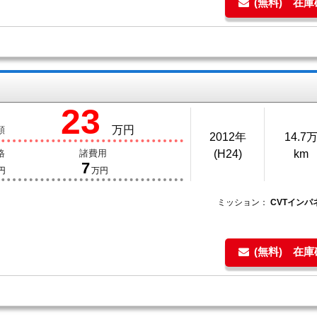
(無料) 在
23
万円
額
2012年
14.7
格
諸費用
(H24)
km
7
円
万円
ミッション：
CVTインパ
(無料) 在