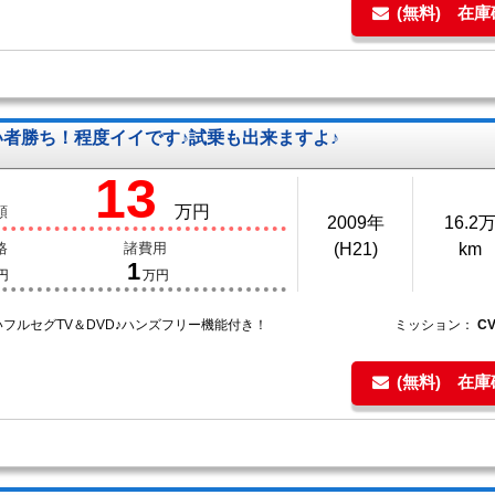
(無料) 在
い者勝ち！程度イイです♪試乗も出来ますよ♪
13
万円
額
2009年
16.2
格
諸費用
(H21)
km
1
円
万円
フルセグTV＆DVD♪ハンズフリー機能付き！
ミッション：
C
(無料) 在