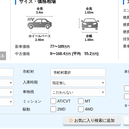
サイズ・価格相場
全長
全高
エ
3.4m
1.65m
燃
燃
燃
ホイールベース
全幅
排
2.46m
1.48m
乗
新車価格
77〜189
万円
中古価格
8〜168.4
(平均 55.2
)
万円
万円
見る
市町村
本
市町村選択
入庫時期
車検残
ミッション
AT/CVT
MT
キ
駆動
2WD
4WD
お気に入り検索に追加