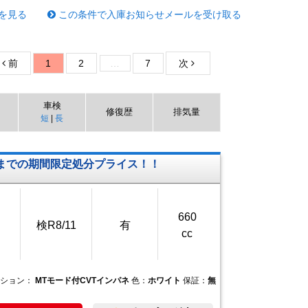
を見る
この条件で入庫お知らせメールを受け取る
前
1
2
…
7
次
車検
修復歴
排気量
短
|
長
日までの期間限定処分プライス！！
660
検R8/11
有
cc
ッション：
MTモード付CVTインパネ
色：
ホワイト
保証：
無