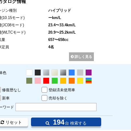
カタログ情報
ンジン種別
ハイブリッド
費
(10.15モード)
ーkm/L
費
(JC08モード)
23.4〜33.4km/L
費
(WLTCモード)
20.9〜25.2km/L
気量
657〜658cc
車定員
4名
詳しく見る
体色
修復歴なし
登録済未使用車
新車
売却を除く
ーワード
194
リセット
台 検索する