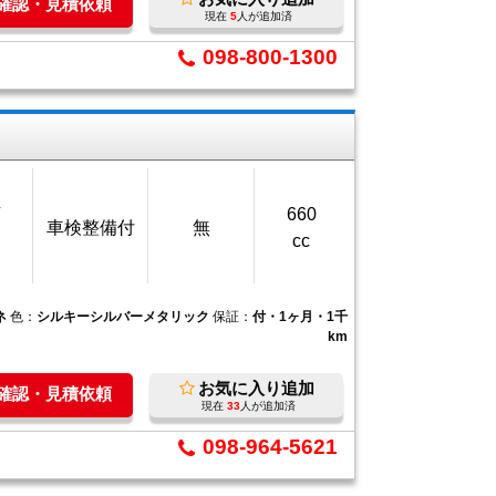
庫確認・見積依頼
現在
5
人が追加済
098-800-1300
万
660
車検整備付
無
cc
ネ
色：
シルキーシルバーメタリック
保証：
付・1ヶ月・1千
km
お気に入り追加
庫確認・見積依頼
現在
33
人が追加済
098-964-5621