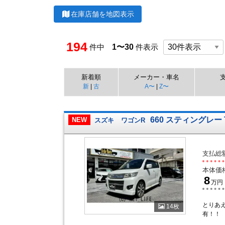
在庫店舗を地図表示
194
件中
1〜30
件表示
新着順
メーカー・車名
新
|
古
A〜
|
Z〜
660 スティングレー 
NEW
スズキ
ワゴンR
支払総
本体価
8
万円
とりあ
14枚
有！！