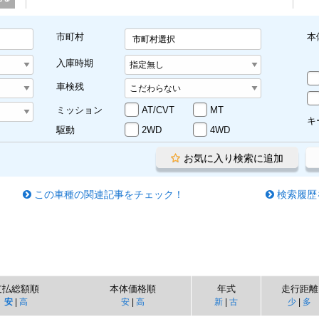
市町村
本
市町村選択
入庫時期
車検残
ミッション
AT/CVT
MT
キ
駆動
2WD
4WD
お気に入り検索に追加
この車種の関連記事をチェック！
検索履歴
支払総額順
本体価格順
年式
走行距離
安
|
高
安
|
高
新
|
古
少
|
多