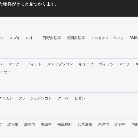
た物件がきっと見つかります。
ツ
スズキ
いすゞ
日野自動車
光岡自動車
メルセデス・ベンツ
BM
ン
マークII
フィット
ステップワゴン
キューブ
ヴィッツ
マーチ
イサー
・クロカン
ステーションワゴン
クーペ
セダン
市
北谷町
浦添市
中城村
南風原町
八重瀬町
糸満市
読谷村
与