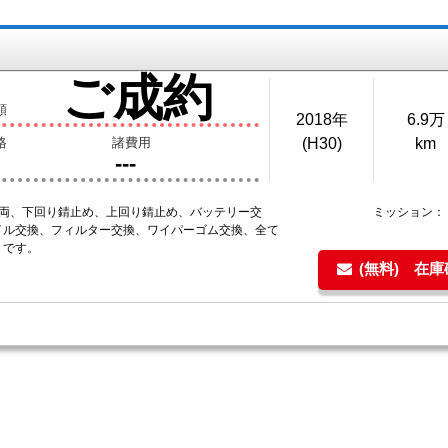
ご成約
額
2018年
6.9万
格
諸費用
(H30)
km
---
車両、下回り錆止め、上回り錆止め、バッテリー交
ミッション：
イル交換、フィルター交換、ワイパーゴム交換、全て
ミです。
(無料) 在