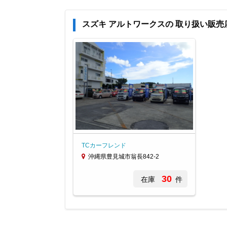
スズキ アルトワークスの 取り扱い販売
TCカーフレンド
沖縄県豊見城市翁長842-2
30
在庫
件
Item
1
of