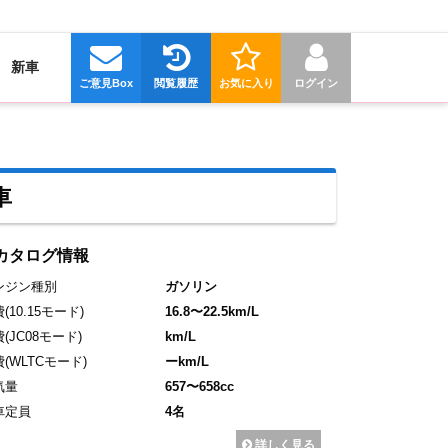
新車
ご意見Box
閲覧履歴
お気に入り
ログイン
車
カタログ情報
ンジン種別
ガソリン
費
(10.15モード)
16.8〜22.5km/L
費
(JC08モード)
km/L
費
(WLTCモード)
ーkm/L
気量
657〜658cc
車定員
4名
詳しく見る