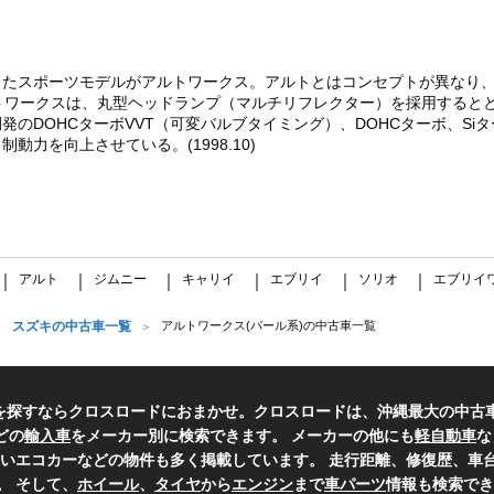
したスポーツモデルがアルトワークス。アルトとはコンセプトが異なり
アルトワークスは、丸型ヘッドランプ（マルチリフレクター）を採用する
のDOHCターボVVT（可変バルブタイミング）、DOHCターボ、Siタ
力を向上させている。(1998.10)
アルト
ジムニー
キャリイ
エブリイ
ソリオ
エブリイ
｜
｜
｜
｜
｜
｜
スズキの中古車一覧
アルトワークス(パール系)の中古車一覧
車を探すならクロスロードにおまかせ。クロスロードは、沖縄最大の中古
どの
輸入車
をメーカー別に検索できます。 メーカーの他にも
軽自動車
な
いエコカーなどの物件も多く掲載しています。 走行距離、修復歴、車台
。 そして、
ホイール
、
タイヤ
から
エンジン
まで
車パーツ
情報も検索でき