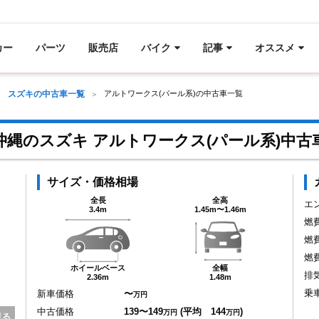
カー
パーツ
販売店
バイク
記事
オススメ
スズキの中古車一覧
アルトワークス(パール系)の中古車一覧
沖縄のスズキ アルトワークス(パール系)中古
サイズ・価格相場
全長
全高
エ
3.4m
1.45m〜1.46m
燃
燃
燃
ホイールベース
全幅
排
2.36m
1.48m
乗
新車価格
〜
万円
中古価格
139〜149
(平均 144
)
万円
万円
見る