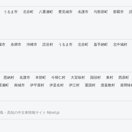
うるま市
北谷町
八重瀬町
豊見城市
名護市
与那原町
那覇市
城市
糸満市
沖縄市
読谷村
うるま市
北谷町
嘉手納町
北中城村
恩納村
名護市
本部町
今帰仁村
大宜味村
国頭村
東村
西原町
重瀬町
南城市
伊平屋村
伊是名村
伊江村
粟国村
渡嘉敷村
座間味
・高知の中古車情報サイト Mjnet.jp