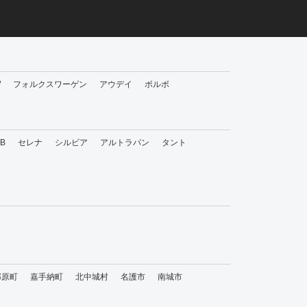
W
フォルクスワーゲン
アウデイ
ボルボ
bB
セレナ
シルビア
アルトラパン
タント
那原町
嘉手納町
北中城村
名護市
南城市