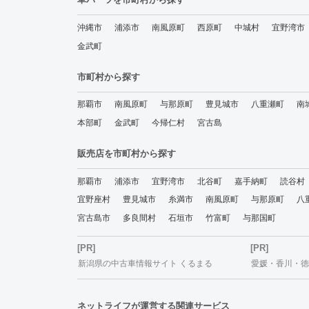
沖縄市
浦添市
南風原町
西原町
中城村
宜野湾市
金武町
市町村から探す
那覇市
南風原町
与那原町
豊見城市
八重瀬町
南
本部町
金武町
今帰仁村
宮古島
販売店を市町村から探す
那覇市
浦添市
宜野湾市
北谷町
嘉手納町
読谷村
宜野座村
豊見城市
糸満市
南風原町
与那原町
八
宮古島市
多良間村
石垣市
竹富町
与那国町
[PR]
[PR]
新潟県の中古車情報サイト くるまる
愛媛・香川・徳島
ネットライフが運営する関連サービス