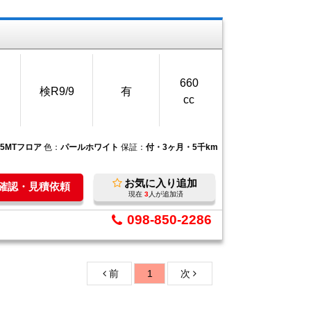
660
検R9/9
有
cc
5MTフロア
色：
パールホワイト
保証：
付・3ヶ月・5千km
お気に入り追加
庫確認・見積依頼
現在
3
人が追加済
098-850-2286
前
1
次