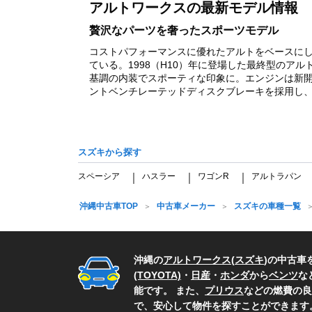
アルトワークスの最新モデル情報
1
贅沢なパーツを奢ったスポーツモデル
コストパフォーマンスに優れたアルトをベースに
ている。1998（H10）年に登場した最終型の
基調の内装でスポーティな印象に。エンジンは新開発
ントベンチレーテッドディスクブレーキを採用し、制動
スズキから探す
スペーシア
ハスラー
ワゴンR
アルトラパン
｜
｜
｜
沖縄中古車TOP
中古車メーカー
スズキの車種一覧
沖縄の
アルトワークス
(
スズキ
)の中古
(TOYOTA)
・
日産
・
ホンダ
から
ベンツ
な
能です。 また、
プリウス
などの燃費の良
で、安心して物件を探すことができます