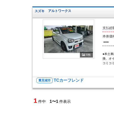
スズキ
アルトワークス
支払総
本体価
---
●本土
8枚
換、オ
コミコ
TCカーフレンド
豊見城市
1
件中
1〜1
件表示