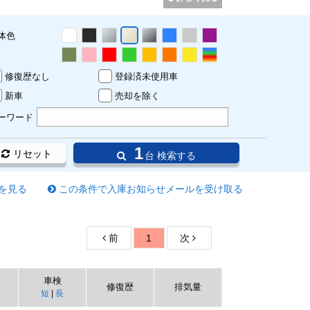
体色
修復歴なし
登録済未使用車
新車
売却を除く
ーワード
1
リセット
台 検索する
を見る
この条件で入庫お知らせメールを受け取る
前
1
次
車検
修復歴
排気量
短
|
長