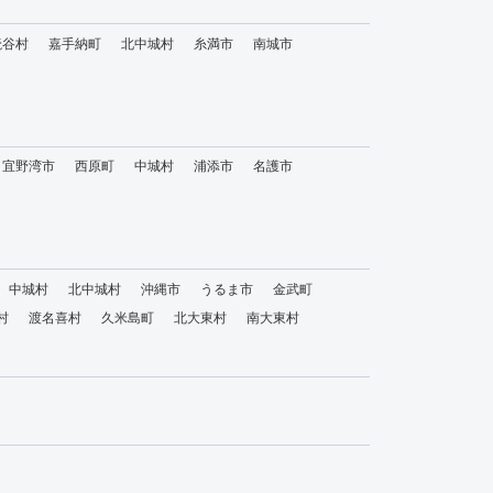
読谷村
嘉手納町
北中城村
糸満市
南城市
宜野湾市
西原町
中城村
浦添市
名護市
中城村
北中城村
沖縄市
うるま市
金武町
村
渡名喜村
久米島町
北大東村
南大東村