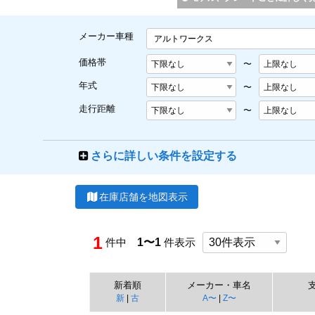
メーカー車種
アルトワークス
価格帯
〜
年式
〜
走行距離
〜
さらに詳しい条件を設定する
在庫店舗を地図表示
1
件中
1〜1
件表示
新着順
メーカー・車名
新
|
古
A〜
|
Z〜