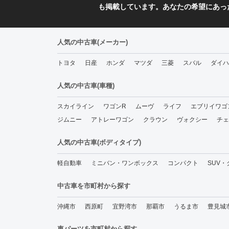
も掲載しています。あなたの希望にあっ
人気の中古車(メーカー)
トヨタ
日産
ホンダ
マツダ
三菱
スバル
ダイハ
人気の中古車(車種)
スカイライン
ワゴンR
ムーヴ
ライフ
エブリイワゴ
ジムニー
アトレーワゴン
クラウン
ヴォクシー
チェ
人気の中古車(ボディタイプ)
軽自動車
ミニバン・ワンボックス
コンパクト
SUV
中古車を市町村から探す
沖縄市
西原町
宜野湾市
那覇市
うるま市
豊見城
車パーツを市町村から探す