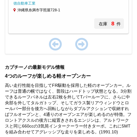
徳自動車工業
沖縄県糸満市字照屋728-1
8
在庫
件
Item
1
カプチーノの最新モデル情報
of
1
4つのルーフが楽しめる軽オープンカー
高い走行性能を目指してFR駆動を採用した軽のオープンカー。ル
ーフは普通の幌ではなく、普段はハードトップ状態となる。3分割
できるルーフパネルは左右2枚を外してTバールーフに、さらに中
央部を外してタルガトップ、そしてガラス製リアウィンドウとロ
ールバー部分を後方へ回転しながらダブルアクションで収納すれ
ばフルオープンと、4通りのオープンエアが楽しめるのが特徴。フ
ロントアクスルの後方に縦置きされるエンジンは、アルトワーク
スと同じ660ccの3気筒インタークーラー付きターボ。これに5MT
を組み合わせてアグレッシブな走りを楽しめる。(1991.10)