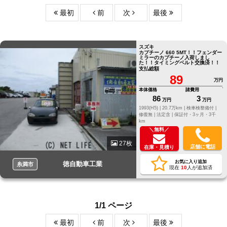
最初
前
次
最後
スズキ
カプチーノ 660 5MT！！フェンダー
ミラーのカプチーノ入荷しまし
た！！タイミングベルト交換済！！
支払総額
89
万円
本体価格
諸費用
86
3
万円
万円
1993(H5) |
20.7万km |
検車検整備付 |
修復無 |
法定含 |
保証付・3ヶ月・3千
km
＼無料／
27枚
店舗に電話
在庫・見積り
お気に入り追加
徳自動車工業
糸満市
現在
10
人が追加済
1/1 ページ
最初
前
次
最後