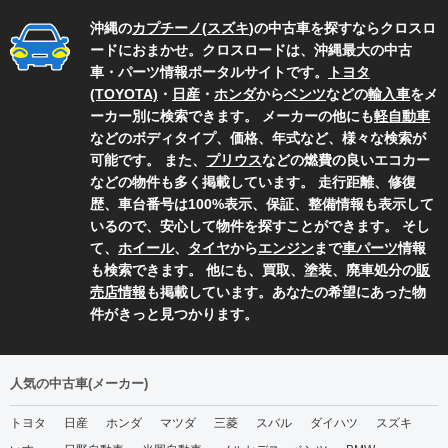
沖縄の
カプチーノ
(
スズキ
)の中古車を探すならクロスロ
ードにおまかせ。クロスロードは、沖縄最大の中古
車・パーツ情報ポータルサイトです。
トヨタ
(TOYOTA)
・
日産
・
ホンダ
から
ベンツ
などの
輸入車
をメ
ーカー別に検索できます。 メーカーの他にも
軽自動車
などのボディタイプ、価格、年式など、様々な検索が
可能です。 また、
プリウス
などの燃費の良いエコカー
などの物件も多く掲載しています。 走行距離、修復
歴、車台番号は100%表示、保証、整備情報も表示して
いるので、安心して物件を探すことができます。 そし
て、
ホイール
、
タイヤ
から
エンジン
まで
車パーツ
情報
も検索できます。 他にも、買取、塗装、廃車処分の
販
売店情報
も掲載しています。あなたの希望にあった物
件がきっと見つかります。
人気の中古車(メーカー)
トヨタ
日産
ホンダ
マツダ
三菱
スバル
ダイハツ
スズキ