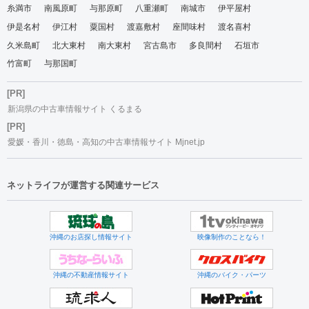
糸満市
南風原町
与那原町
八重瀬町
南城市
伊平屋村
伊是名村
伊江村
粟国村
渡嘉敷村
座間味村
渡名喜村
久米島町
北大東村
南大東村
宮古島市
多良間村
石垣市
竹富町
与那国町
[PR]
新潟県の中古車情報サイト くるまる
[PR]
愛媛・香川・徳島・高知の中古車情報サイト Mjnet.jp
ネットライフが運営する関連サービス
沖縄のお店探し情報サイト
映像制作のことなら！
沖縄の不動産情報サイト
沖縄のバイク・パーツ