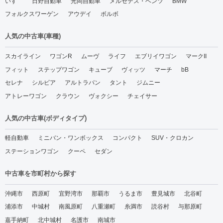
いすゞ
日野自動車
光岡自動車
メルセデス・ベンツ
BMW
フォルクスワーゲン
アウデイ
ボルボ
人気の中古車(車種)
スカイライン
ワゴンR
ムーヴ
ライフ
エブリイワゴン
マークII
フィット
ステップワゴン
キューブ
ヴィッツ
マーチ
bB
セレナ
シルビア
アルトラパン
タント
ジムニー
アトレーワゴン
クラウン
ヴォクシー
チェイサー
人気の中古車(ボディタイプ)
軽自動車
ミニバン・ワンボックス
コンパクト
SUV・クロカン
ステーションワゴン
クーペ
セダン
中古車を市町村から探す
沖縄市
西原町
宜野湾市
那覇市
うるま市
豊見城市
北谷町
浦添市
中城村
南風原町
八重瀬町
糸満市
読谷村
与那原町
嘉手納町
北中城村
名護市
南城市