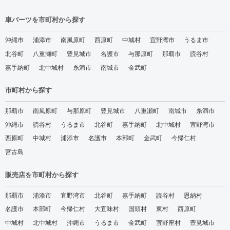
車パーツを市町村から探す
沖縄市
浦添市
南風原町
西原町
中城村
宜野湾市
うるま市
北谷町
八重瀬町
豊見城市
名護市
与那原町
那覇市
読谷村
嘉手納町
北中城村
糸満市
南城市
金武町
市町村から探す
那覇市
南風原町
与那原町
豊見城市
八重瀬町
南城市
糸満市
沖縄市
読谷村
うるま市
北谷町
嘉手納町
北中城村
宜野湾市
西原町
中城村
浦添市
名護市
本部町
金武町
今帰仁村
宮古島
販売店を市町村から探す
那覇市
浦添市
宜野湾市
北谷町
嘉手納町
読谷村
恩納村
名護市
本部町
今帰仁村
大宜味村
国頭村
東村
西原町
中城村
北中城村
沖縄市
うるま市
金武町
宜野座村
豊見城市