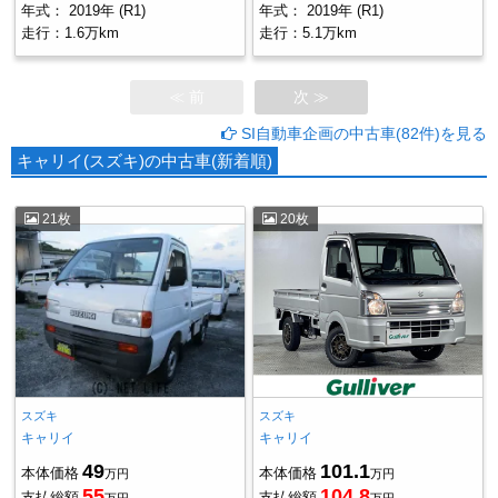
年式：
2019年 (R1)
年式：
2019年 (R1)
走行：
1.6万km
走行：
5.1万km
≪ 前
次 ≫
SI自動車企画の中古車(82件)を見る
キャリイ(スズキ)の中古車(新着順)
21枚
20枚
スズキ
スズキ
キャリイ
キャリイ
49
101.1
本体価格
本体価格
万円
万円
55
104.8
支払総額
支払総額
万円
万円