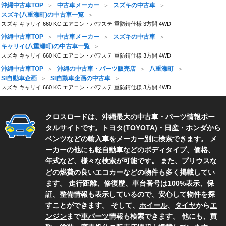
沖縄中古車TOP
中古車メーカー
スズキの中古車
スズキ(八重瀬町)の中古車一覧
スズキ キャリイ 660 KC エアコン・パワステ 重防錆仕様 3方開 4WD
沖縄中古車TOP
中古車メーカー
スズキの中古車
キャリイ(八重瀬町)の中古車一覧
スズキ キャリイ 660 KC エアコン・パワステ 重防錆仕様 3方開 4WD
沖縄中古車TOP
沖縄の中古車・パーツ販売店
八重瀬町
SI自動車企画
SI自動車企画の中古車
スズキ キャリイ 660 KC エアコン・パワステ 重防錆仕様 3方開 4WD
クロスロードは、沖縄最大の中古車・パーツ情報ポー
タルサイトです。
トヨタ(TOYOTA)
・
日産
・
ホンダ
から
ベンツ
などの
輸入車
をメーカー別に検索できます。 メ
ーカーの他にも
軽自動車
などのボディタイプ、価格、
年式など、様々な検索が可能です。 また、
プリウス
な
どの燃費の良いエコカーなどの物件も多く掲載してい
ます。 走行距離、修復歴、車台番号は100%表示、保
証、整備情報も表示しているので、安心して物件を探
すことができます。 そして、
ホイール
、
タイヤ
から
エ
ンジン
まで
車パーツ
情報も検索できます。 他にも、買