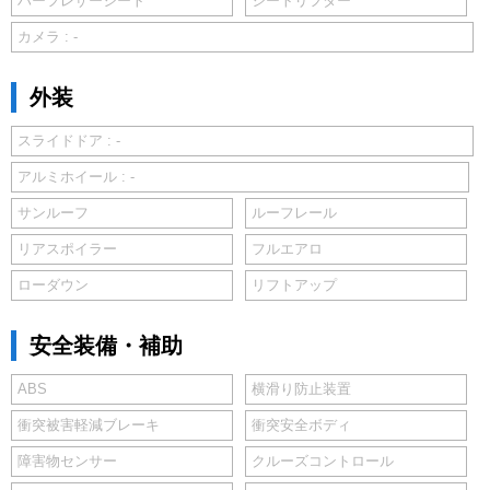
ハーフレザーシート
シートリフター
カメラ : -
外装
スライドドア : -
アルミホイール : -
サンルーフ
ルーフレール
リアスポイラー
フルエアロ
ローダウン
リフトアップ
安全装備・補助
ABS
横滑り防止装置
衝突被害軽減ブレーキ
衝突安全ボディ
障害物センサー
クルーズコントロール