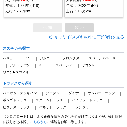
年式：
1998年 (H10)
年式：
2022年 (R4)
走行：
2.7万km
走行：
1.2万km
≪ 前
次 ≫
キャリイ(スズキ)の中古車(93件)を見る
スズキ から探す
ハスラー
Kei
ジムニー
フロンクス
スペーシアベース
｜
｜
｜
｜
アルトラパン
X-90
スペーシア
ワゴンR
｜
｜
｜
｜
｜
ワゴンRスマイル
トラックから探す
ハイゼットデッキバン
タイタン
ダイナ
サンバートラック
｜
｜
｜
｜
ボンゴトラック
スクラムトラック
ハイゼットトラック
｜
｜
｜
ピクシストラック
バネットトラック
レンジャー
｜
｜
【クロスロード】は、より正確な情報の提供を心がけておりますが、物件情報
に誤りがある際、
こちらから
ご連絡をお願い致します。