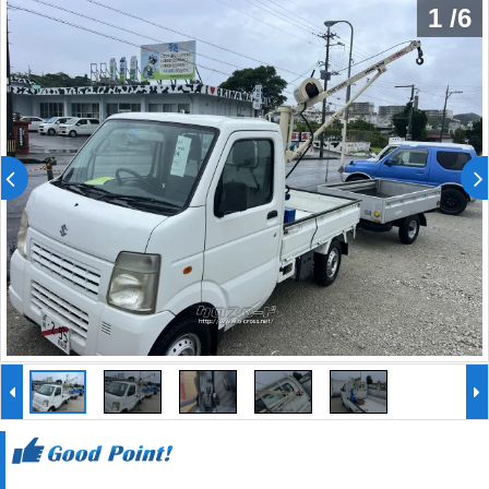
1
/
6