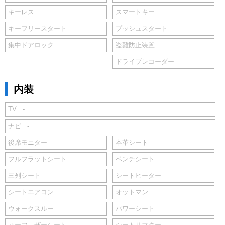
キーレス
スマートキー
キーフリースタート
プッシュスタート
集中ドアロック
盗難防止装置
ドライブレコーダー
内装
TV : -
ナビ : -
後席モニター
本革シート
フルフラットシート
ベンチシート
三列シート
シートヒーター
シートエアコン
オットマン
ウォークスルー
パワーシート