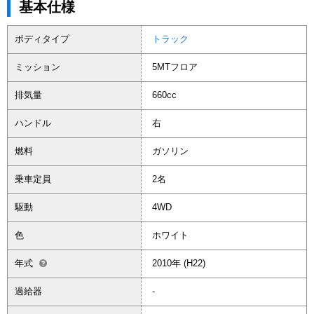
基本仕様
ボディタイプ
トラック
ミッション
5MTフロア
排気量
660cc
ハンドル
右
燃料
ガソリン
乗車定員
2名
駆動
4WD
色
ホワイト
年式
2010年 (H22)
過給器
-