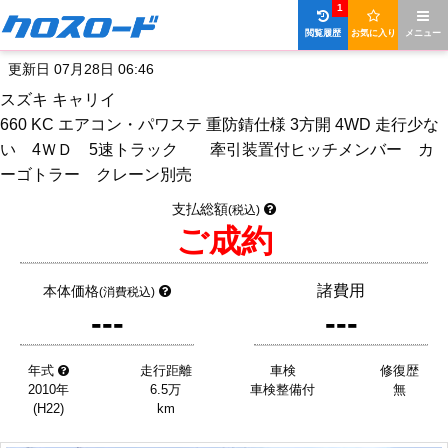
1
閲覧履歴
お気に入り
メニュー
更新日 07月28日 06:46
スズキ キャリイ
660 KC エアコン・パワステ 重防錆仕様 3方開 4WD 走行少な
い 4ＷＤ 5速トラック 牽引装置付ヒッチメンバー カ
ーゴトラー クレーン別売
支払総額
(税込)
ご成約
諸費用
本体価格
(消費税込)
---
---
年式
走行距離
車検
修復歴
2010年
6.5万
車検整備付
無
(H22)
km