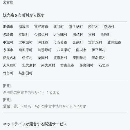
宮古島
販売店を市町村から探す
那覇市
浦添市
宜野湾市
北谷町
嘉手納町
読谷村
恩納村
名護市
本部町
今帰仁村
大宜味村
国頭村
東村
西原町
中城村
北中城村
沖縄市
うるま市
金武町
宜野座村
豊見城市
糸満市
南風原町
与那原町
八重瀬町
南城市
伊平屋村
伊是名村
伊江村
粟国村
渡嘉敷村
座間味村
渡名喜村
久米島町
北大東村
南大東村
宮古島市
多良間村
石垣市
竹富町
与那国町
[PR]
新潟県の中古車情報サイト くるまる
[PR]
愛媛・香川・徳島・高知の中古車情報サイト Mjnet.jp
ネットライフが運営する関連サービス