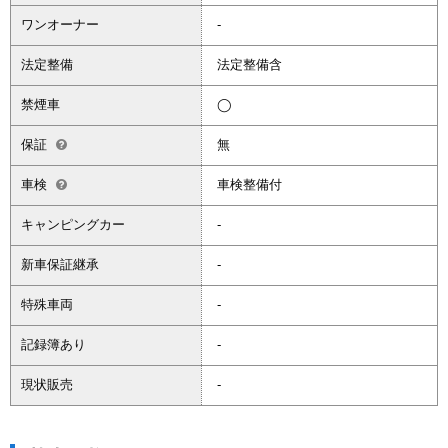
ワンオーナー
-
法定整備
法定整備含
禁煙車
◯
保証
無
車検
車検整備付
キャンピングカー
-
新車保証継承
-
特殊車両
-
記録簿あり
-
現状販売
-