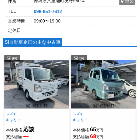
沖縄県八重瀬町友寄950-4
住所
地図
TEL
098-851-7612
営業時間
09:00〜19:00
定休日
SI自動車企画の主な中古車
9枚
4枚
スズキ
スズキ
キャリイ
キャリイ
応談
65
本体価格
本体価格
万円
---
68
支払総額
支払総額
万円