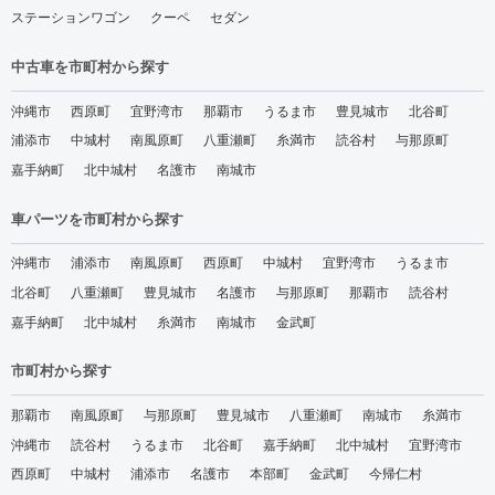
ステーションワゴン
クーペ
セダン
中古車を市町村から探す
沖縄市
西原町
宜野湾市
那覇市
うるま市
豊見城市
北谷町
浦添市
中城村
南風原町
八重瀬町
糸満市
読谷村
与那原町
嘉手納町
北中城村
名護市
南城市
車パーツを市町村から探す
沖縄市
浦添市
南風原町
西原町
中城村
宜野湾市
うるま市
北谷町
八重瀬町
豊見城市
名護市
与那原町
那覇市
読谷村
嘉手納町
北中城村
糸満市
南城市
金武町
市町村から探す
那覇市
南風原町
与那原町
豊見城市
八重瀬町
南城市
糸満市
沖縄市
読谷村
うるま市
北谷町
嘉手納町
北中城村
宜野湾市
西原町
中城村
浦添市
名護市
本部町
金武町
今帰仁村