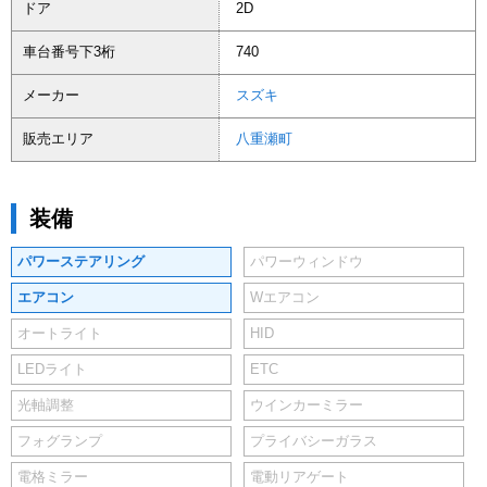
ドア
2D
車台番号下3桁
740
メーカー
スズキ
販売エリア
八重瀬町
装備
パワーステアリング
パワーウィンドウ
エアコン
Wエアコン
オートライト
HID
LEDライト
ETC
光軸調整
ウインカーミラー
フォグランプ
プライバシーガラス
電格ミラー
電動リアゲート