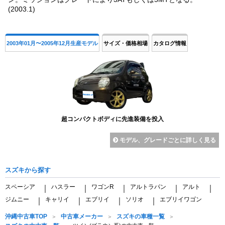
(2003.1)
2003年01月〜2005年12月生産モデル
サイズ・価格相場
カタログ情報
超コンパクトボディに先進装備を投入
モデル、グレードごとに詳しく見る
スズキから探す
スペーシア
ハスラー
ワゴンR
アルトラパン
アルト
｜
｜
｜
｜
｜
ジムニー
キャリイ
エブリイ
ソリオ
エブリイワゴン
｜
｜
｜
｜
沖縄中古車TOP
中古車メーカー
スズキの車種一覧