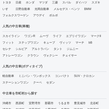
トヨタ
日産
ホンダ
マツダ
三菱
スバル
ダイハツ
スズキ
いすゞ
日野自動車
光岡自動車
メルセデス・ベンツ
BMW
フォルクスワーゲン
アウデイ
ボルボ
人気の中古車(車種)
スカイライン
ワゴンR
ムーヴ
ライフ
エブリイワゴン
マークII
フィット
ステップワゴン
キューブ
ヴィッツ
マーチ
bB
セレナ
シルビア
アルトラパン
タント
ジムニー
アトレーワゴン
クラウン
ヴォクシー
チェイサー
人気の中古車(ボディタイプ)
軽自動車
ミニバン・ワンボックス
コンパクト
SUV・クロカン
ステーションワゴン
クーペ
セダン
中古車を市町村から探す
沖縄市
西原町
宜野湾市
那覇市
うるま市
豊見城市
北谷町