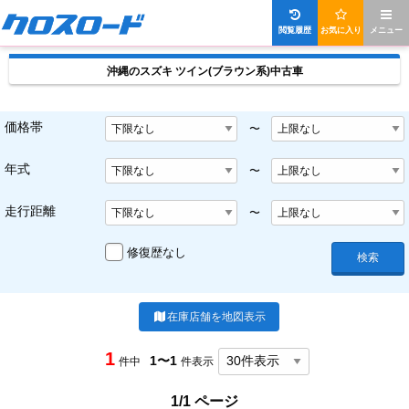
閲覧履歴
お気に入り
メニュー
沖縄のスズキ ツイン(ブラウン系)中古車
価格帯
〜
年式
〜
走行距離
〜
修復歴なし
検索
在庫店舗を地図表示
1
1〜1
件中
件表示
1/1 ページ