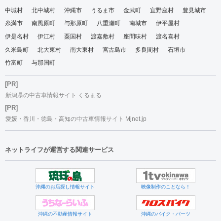
中城村
北中城村
沖縄市
うるま市
金武町
宜野座村
豊見城市
糸満市
南風原町
与那原町
八重瀬町
南城市
伊平屋村
伊是名村
伊江村
粟国村
渡嘉敷村
座間味村
渡名喜村
久米島町
北大東村
南大東村
宮古島市
多良間村
石垣市
竹富町
与那国町
[PR]
新潟県の中古車情報サイト くるまる
[PR]
愛媛・香川・徳島・高知の中古車情報サイト Mjnet.jp
ネットライフが運営する関連サービス
沖縄のお店探し情報サイト
映像制作のことなら！
沖縄の不動産情報サイト
沖縄のバイク・パーツ