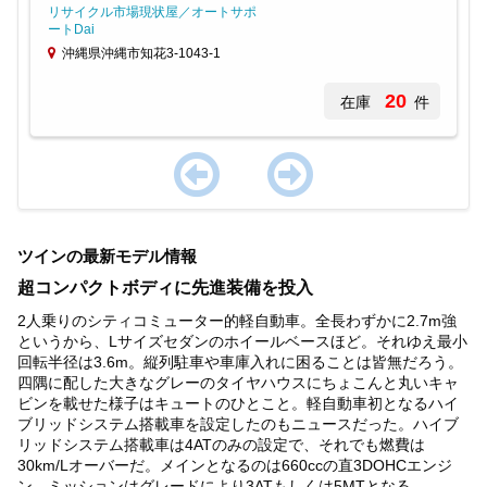
リサイクル市場現状屋／オートサポ
ートDai
沖縄県沖縄市知花3-1043-1
20
在庫
件
Item
1
ツインの最新モデル情報
of
1
超コンパクトボディに先進装備を投入
2人乗りのシティコミューター的軽自動車。全長わずかに2.7m強
というから、Lサイズセダンのホイールベースほど。それゆえ最小
回転半径は3.6m。縦列駐車や車庫入れに困ることは皆無だろう。
四隅に配した大きなグレーのタイヤハウスにちょこんと丸いキャ
ビンを載せた様子はキュートのひとこと。軽自動車初となるハイ
ブリッドシステム搭載車を設定したのもニュースだった。ハイブ
リッドシステム搭載車は4ATのみの設定で、それでも燃費は
30km/Lオーバーだ。メインとなるのは660ccの直3DOHCエンジ
ン。ミッションはグレードにより3ATもしくは5MTとなる。