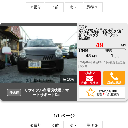
最初
前
次
最後
スズキ
ツイン 660 ガソリンA エアコン/パ
ワステ付 準備中 希少のツイン5
速 社外マフラー ローダウン 社
外アルミ 車検たっぷり 走行不明
支払総額
液晶表示不良
49
万円
本体価格
諸費用
48
1
万円
万円
2004(H16) |
検検R9/10 |
修復有 |
法定含
|
保証無
＼無料／
16枚
店舗に電話
在庫・見積り
リサイクル市場現状屋／オ
お気に入り追加
沖縄市
ートサポートDai
現在
7
人が追加済
1/1 ページ
最初
前
次
最後