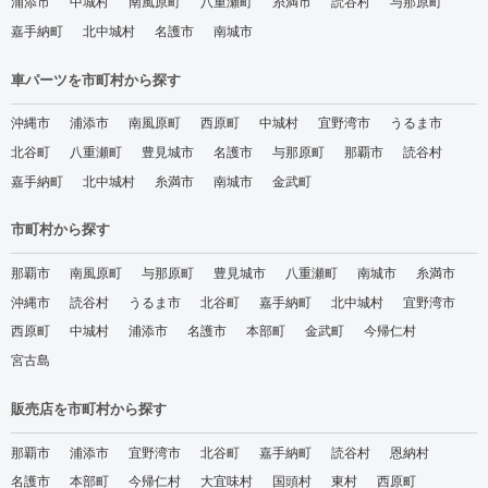
浦添市
中城村
南風原町
八重瀬町
糸満市
読谷村
与那原町
嘉手納町
北中城村
名護市
南城市
車パーツを市町村から探す
沖縄市
浦添市
南風原町
西原町
中城村
宜野湾市
うるま市
北谷町
八重瀬町
豊見城市
名護市
与那原町
那覇市
読谷村
嘉手納町
北中城村
糸満市
南城市
金武町
市町村から探す
那覇市
南風原町
与那原町
豊見城市
八重瀬町
南城市
糸満市
沖縄市
読谷村
うるま市
北谷町
嘉手納町
北中城村
宜野湾市
西原町
中城村
浦添市
名護市
本部町
金武町
今帰仁村
宮古島
販売店を市町村から探す
那覇市
浦添市
宜野湾市
北谷町
嘉手納町
読谷村
恩納村
名護市
本部町
今帰仁村
大宜味村
国頭村
東村
西原町