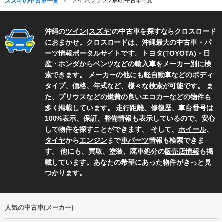
スズキの中古車一覧
ツイン(ブラウン系)の中古車一覧
沖縄の
ツイン
(
スズキ
)の中古車を探すならクロスロード
におまかせ。クロスロードは、沖縄最大の中古車・パ
ーツ情報ポータルサイトです。
トヨタ(TOYOTA)
・
日
産
・
ホンダ
から
ベンツ
などの
輸入車
をメーカー別に検
索できます。 メーカーの他にも
軽自動車
などのボディ
タイプ、価格、年式など、様々な検索が可能です。 ま
た、
プリウス
などの燃費の良いエコカーなどの物件も
多く掲載しています。 走行距離、修復歴、車台番号は
100%表示、保証、整備情報も表示しているので、安心
して物件を探すことができます。 そして、
ホイール
、
タイヤ
から
エンジン
まで
車パーツ
情報も検索できま
す。 他にも、買取、塗装、廃車処分の
販売店情報
も掲
載しています。あなたの希望にあった物件がきっと見
つかります。
人気の中古車(メーカー)