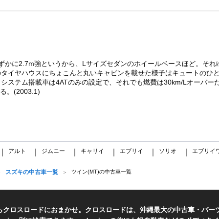
かに2.7m強というから、Lサイズセダンのホイールベースほど。それ
のタイヤハウスにちょこんと丸いキャビンを載せた様子はキュートのひ
テム搭載車は4ATのみの設定で、それでも燃費は30km/Lオーバーだ。
(2003.1)
アルト
ジムニー
キャリイ
エブリイ
ソリオ
エブリイ
｜
｜
｜
｜
｜
｜
スズキの中古車一覧
ツイン(MT)の中古車一覧
らクロスロードにおまかせ。クロスロードは、沖縄最大の中古車・パー