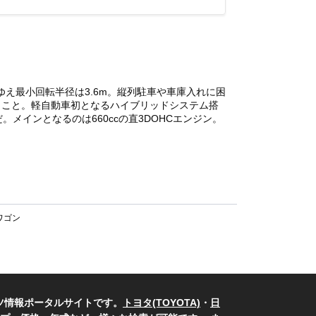
ゆえ最小回転半径は3.6m。縦列駐車や車庫入れに困
とこと。軽自動車初となるハイブリッドシステム搭
メインとなるのは660ccの直3DOHCエンジン。
ワゴン
ツ情報ポータルサイトです。
トヨタ(TOYOTA)
・
日