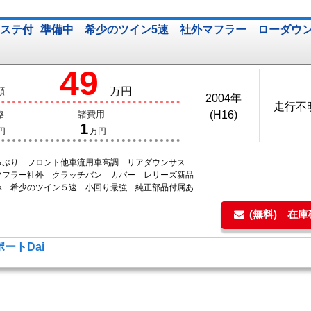
ワステ付
準備中 希少のツイン5速 社外マフラー ローダウ
49
万円
額
2004年
走行不
格
諸費用
(H16)
1
円
万円
っぷり フロント他車流用車高調 リアダウンサス
マフラー社外 クラッチバン カバー レリーズ新品
み 希少のツイン５速 小回り最強 純正部品付属あ
(無料) 在
ートDai