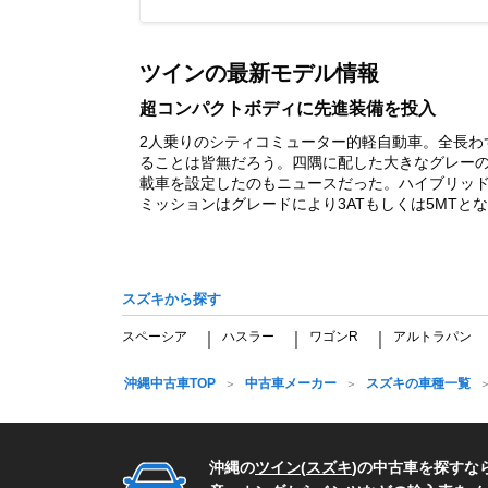
Item
1
of
ツインの最新モデル情報
1
超コンパクトボディに先進装備を投入
2人乗りのシティコミューター的軽自動車。全長わず
ることは皆無だろう。四隅に配した大きなグレー
載車を設定したのもニュースだった。ハイブリッドシス
ミッションはグレードにより3ATもしくは5MTとなる。
スズキから探す
スペーシア
ハスラー
ワゴンR
アルトラパン
｜
｜
｜
沖縄中古車TOP
中古車メーカー
スズキの車種一覧
沖縄の
ツイン
(
スズキ
)の中古車を探すな