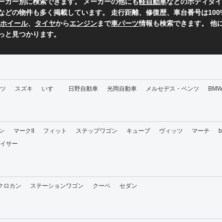
ーカー別に検索できます。 メーカーの他にも
軽自動車
などのボディタイ
などの物件も多く掲載しています。 走行距離、修復歴、車台番号は10
ホイール
、
タイヤ
から
エンジン
まで
車パーツ
情報も検索できます。 他
っと見つかります。
ツ
スズキ
いすゞ
日野自動車
光岡自動車
メルセデス・ベンツ
BM
ン
マークII
フィット
ステップワゴン
キューブ
ヴィッツ
マーチ
イサー
・クロカン
ステーションワゴン
クーペ
セダン