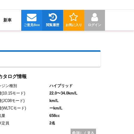
新車
ご意見Box
閲覧履歴
お気に入り
ログイン
カタログ情報
ンジン種別
ハイブリッド
費
(10.15モード)
22.0〜34.0km/L
費
(JC08モード)
km/L
費
(WLTCモード)
ーkm/L
気量
658cc
車定員
2名
詳しく見る