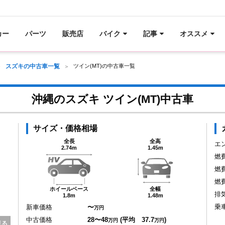
カー
パーツ
販売店
バイク
記事
オススメ
スズキの中古車一覧
ツイン(MT)の中古車一覧
沖縄のスズキ ツイン(MT)中古車
サイズ・価格相場
全長
全高
エ
2.74m
1.45m
燃
燃
燃
ホイールベース
全幅
排
1.8m
1.48m
乗
新車価格
〜
万円
中古価格
28〜48
(平均 37.7
)
万円
万円
見る