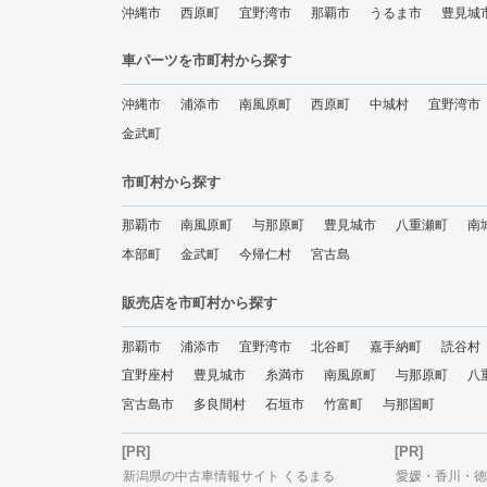
沖縄市
西原町
宜野湾市
那覇市
うるま市
豊見城
車パーツを市町村から探す
沖縄市
浦添市
南風原町
西原町
中城村
宜野湾市
金武町
市町村から探す
那覇市
南風原町
与那原町
豊見城市
八重瀬町
南
本部町
金武町
今帰仁村
宮古島
販売店を市町村から探す
那覇市
浦添市
宜野湾市
北谷町
嘉手納町
読谷村
宜野座村
豊見城市
糸満市
南風原町
与那原町
八
宮古島市
多良間村
石垣市
竹富町
与那国町
[PR]
[PR]
新潟県の中古車情報サイト くるまる
愛媛・香川・徳島