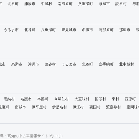
市
北谷町
浦添市
中城村
南風原町
八重瀬町
糸満市
読谷村
与
うるま市
北谷町
八重瀬町
豊見城市
名護市
与那原町
那覇市
城市
糸満市
沖縄市
読谷村
うるま市
北谷町
嘉手納町
北中城村
恩納村
名護市
本部町
今帰仁村
大宜味村
国頭村
東村
西原町
重瀬町
南城市
伊平屋村
伊是名村
伊江村
粟国村
渡嘉敷村
座間味
・高知の中古車情報サイト Mjnet.jp