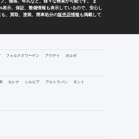
プ、価格、年式など、様々な検索が可能です。 ま
0%表示、保証、整備情報も表示しているので、安心し
にも、買取、塗装、廃車処分の
販売店情報
も掲載して
W
フォルクスワーゲン
アウデイ
ボルボ
bB
セレナ
シルビア
アルトラパン
タント