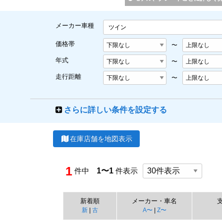
メーカー車種
ツイン
価格帯
〜
年式
〜
走行距離
〜
さらに詳しい条件を設定する
在庫店舗を地図表示
1
件中
1〜1
件表示
新着順
メーカー・車名
新
|
古
A〜
|
Z〜