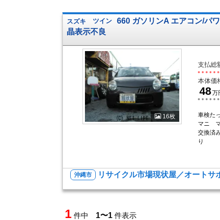
660 ガソリンA エアコン/パ
スズキ
ツイン
晶表示不良
支払総
本体価
48
万
車検た
16枚
マニ 
交換済
り
リサイクル市場現状屋／オートサポ
沖縄市
1
件中
1〜1
件表示