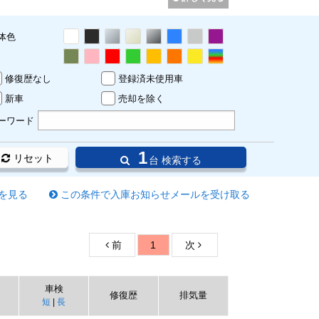
体色
修復歴なし
登録済未使用車
新車
売却を除く
ーワード
1
リセット
台 検索する
を見る
この条件で入庫お知らせメールを受け取る
前
1
次
車検
修復歴
排気量
短
|
長