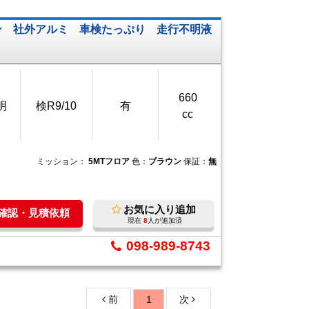
ン 社外アルミ 車検たっぷり 走行不明液
660
明
検R9/10
有
cc
ミッション：
5MTフロア
色：
ブラウン
保証：
無
お気に入り追加
庫確認・見積依頼
現在
8
人が追加済
098-989-8743
前
1
次