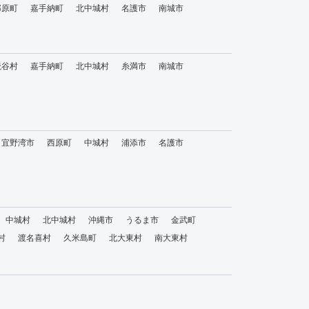
那原町
嘉手納町
北中城村
名護市
南城市
読谷村
嘉手納町
北中城村
糸満市
南城市
宜野湾市
西原町
中城村
浦添市
名護市
中城村
北中城村
沖縄市
うるま市
金武町
村
渡名喜村
久米島町
北大東村
南大東村