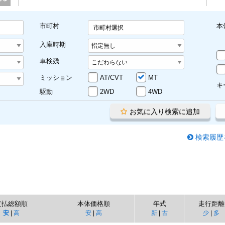
市町村
本
市町村選択
入庫時期
車検残
ミッション
AT/CVT
MT
キ
駆動
2WD
4WD
お気に入り検索に追加
検索履歴
支払総額順
本体価格順
年式
走行距離
安
|
高
安
|
高
新
|
古
少
|
多