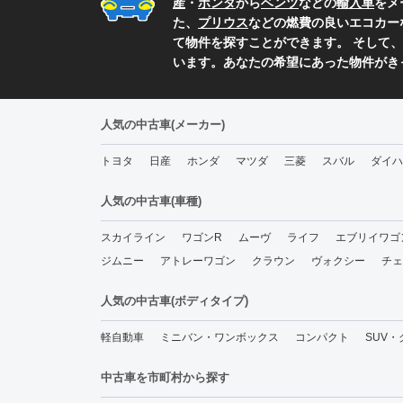
産
・
ホンダ
から
ベンツ
などの
輸入車
をメ
た、
プリウス
などの燃費の良いエコカー
て物件を探すことができます。 そして、
います。あなたの希望にあった物件がき
人気の中古車(メーカー)
トヨタ
日産
ホンダ
マツダ
三菱
スバル
ダイハ
人気の中古車(車種)
スカイライン
ワゴンR
ムーヴ
ライフ
エブリイワゴ
ジムニー
アトレーワゴン
クラウン
ヴォクシー
チェ
人気の中古車(ボディタイプ)
軽自動車
ミニバン・ワンボックス
コンパクト
SUV
中古車を市町村から探す