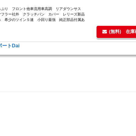
っぷり フロント他車流用車高調 リアダウンサス
マフラー社外 クラッチバン カバー レリーズ新品
み 希少のツイン５速 小回り最強 純正部品付属あ
(無料) 在
ートDai