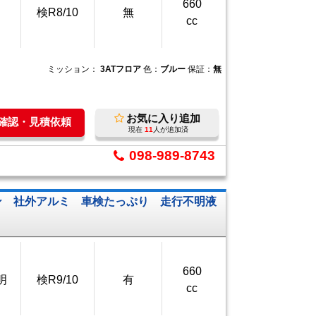
660
検R8/10
無
cc
ミッション：
3ATフロア
色：
ブルー
保証：
無
お気に入り追加
庫確認・見積依頼
現在
11
人が追加済
098-989-8743
ン 社外アルミ 車検たっぷり 走行不明液
660
明
検R9/10
有
cc