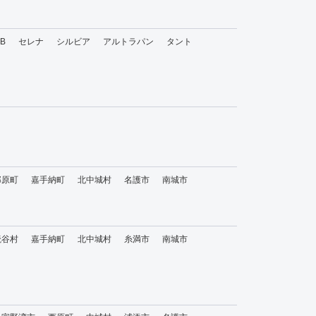
bB
セレナ
シルビア
アルトラパン
タント
那原町
嘉手納町
北中城村
名護市
南城市
読谷村
嘉手納町
北中城村
糸満市
南城市