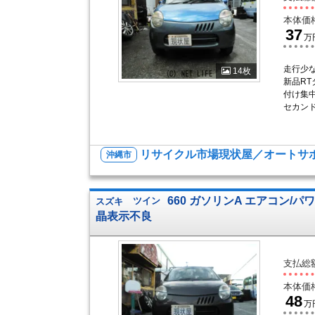
本体価
37
万
走行少
14枚
新品R
付け集
セカン
リサイクル市場現状屋／オートサポ
沖縄市
660 ガソリンA エアコン/パ
スズキ
ツイン
晶表示不良
支払総
本体価
48
万