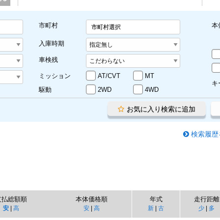
市町村
本
市町村選択
入庫時期
車検残
ミッション
AT/CVT
MT
キ
駆動
2WD
4WD
お気に入り検索に追加
検索履歴
支払総額順
本体価格順
年式
走行距離
安
|
高
安
|
高
新
|
古
少
|
多