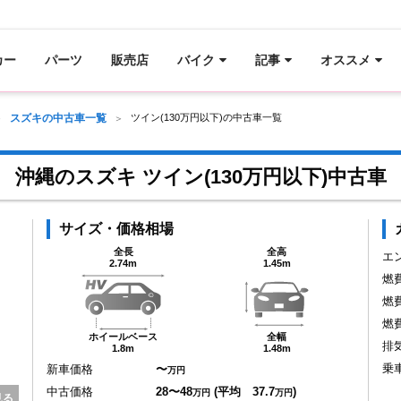
カー
パーツ
販売店
バイク
記事
オススメ
スズキの中古車一覧
ツイン(130万円以下)の中古車一覧
沖縄のスズキ ツイン(130万円以下)中古車
サイズ・価格相場
全長
全高
エ
2.74m
1.45m
燃
燃
燃
ホイールベース
全幅
排
1.8m
1.48m
乗
新車価格
〜
万円
中古価格
28〜48
(平均 37.7
)
万円
万円
見る