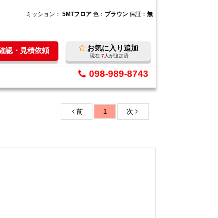
ミッション：
5MTフロア
色：
ブラウン
保証：
無
お気に入り追加
庫確認・見積依頼
現在
7
人が追加済
098-989-8743
前
1
次