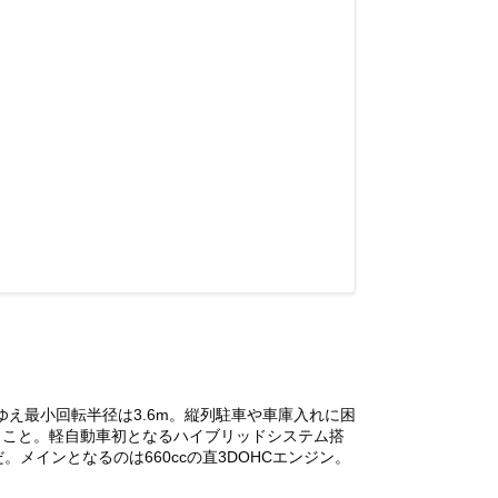
ゆえ最小回転半径は3.6m。縦列駐車や車庫入れに困
とこと。軽自動車初となるハイブリッドシステム搭
メインとなるのは660ccの直3DOHCエンジン。