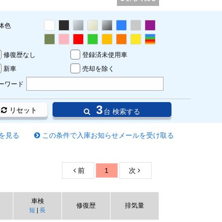
体色
修復歴なし
登録済未使用車
新車
売却を除く
ーワード
3
リセット
台 検索する
を見る
この条件で入庫お知らせメールを受け取る
前
1
次
車検
修復歴
排気量
短
|
長