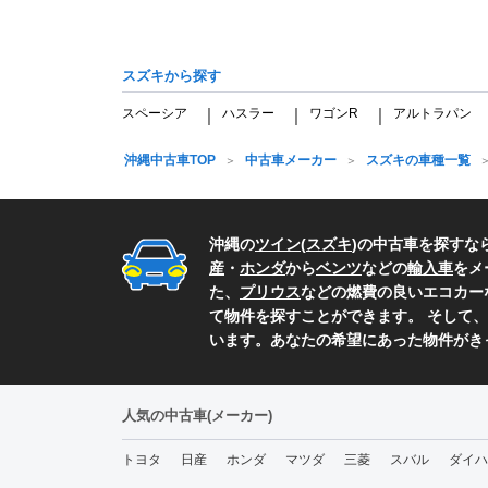
スズキから探す
スペーシア
ハスラー
ワゴンR
アルトラパン
｜
｜
｜
沖縄中古車TOP
中古車メーカー
スズキの車種一覧
沖縄の
ツイン
(
スズキ
)の中古車を探すな
産
・
ホンダ
から
ベンツ
などの
輸入車
をメ
た、
プリウス
などの燃費の良いエコカー
て物件を探すことができます。 そして、
います。あなたの希望にあった物件がき
人気の中古車(メーカー)
トヨタ
日産
ホンダ
マツダ
三菱
スバル
ダイハ