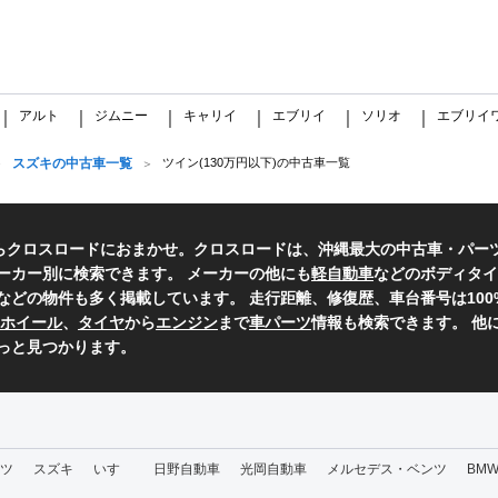
アルト
ジムニー
キャリイ
エブリイ
ソリオ
エブリイ
｜
｜
｜
｜
｜
｜
スズキの中古車一覧
ツイン(130万円以下)の中古車一覧
らクロスロードにおまかせ。クロスロードは、沖縄最大の中古車・パー
ーカー別に検索できます。 メーカーの他にも
軽自動車
などのボディタイ
などの物件も多く掲載しています。 走行距離、修復歴、車台番号は10
ホイール
、
タイヤ
から
エンジン
まで
車パーツ
情報も検索できます。 他
っと見つかります。
ツ
スズキ
いすゞ
日野自動車
光岡自動車
メルセデス・ベンツ
BM