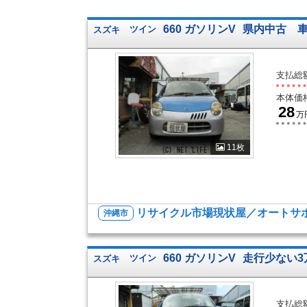
660 ガソリンV
県内中古 
スズキ
ツイン
支払総
本体価
28
万
11枚
リサイクル市場現状屋／オートサポ
沖縄市
660 ガソリンV
走行少ない
スズキ
ツイン
支払総