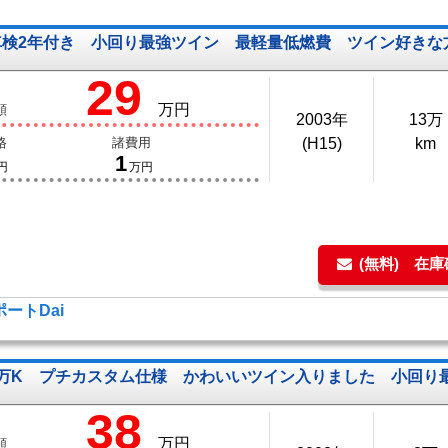
車検2年付き 小回り最強ツイン 最軽量低燃費 ツイン好きな
29
万円
額
2003年
13万
格
諸費用
(H15)
km
1
円
万円
(無料) 在
ートDai
3万K プチカスタム仕様 かわいいツイン入りました 小回り
38
万円
額