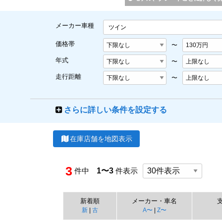
メーカー車種
ツイン
価格帯
〜
年式
〜
走行距離
〜
さらに詳しい条件を設定する
在庫店舗を地図表示
3
件中
1〜3
件表示
新着順
メーカー・車名
新
|
古
A〜
|
Z〜