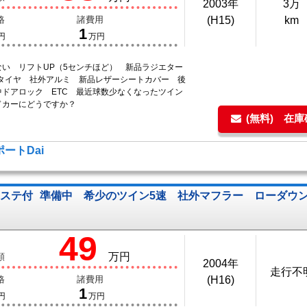
2003年
3万
格
諸費用
(H15)
km
1
円
万円
ない リフトUP（5センチほど） 新品ラジエター
Tタイヤ 社外アルミ 新品レザーシートカバー 後
中ドアロック ETC 最近球数少なくなったツイン
ドカーにどうですか？
(無料) 在
ートDai
ワステ付
準備中 希少のツイン5速 社外マフラー ローダウ
49
万円
額
2004年
走行不
格
諸費用
(H16)
1
円
万円