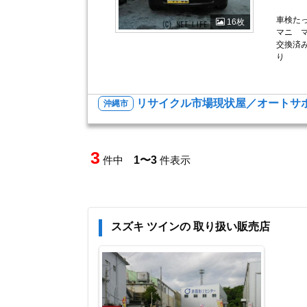
車検た
16枚
マニ 
交換済
り
リサイクル市場現状屋／オートサポ
沖縄市
3
件中
1〜3
件表示
スズキ ツインの 取り扱い販売店