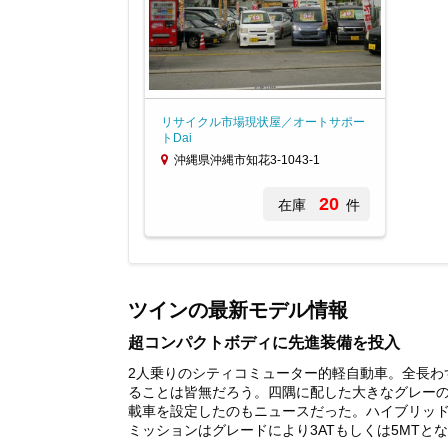
リサイクル市場現状屋／オートサポー
トDai
沖縄県沖縄市知花3-1043-1
20
在庫
件
Item
1
of
ツインの最新モデル情報
1
超コンパクトボディに先進装備を投入
2人乗りのシティコミューター的軽自動車。全長わず
ることは皆無だろう。四隅に配した大きなグレー
載車を設定したのもニュースだった。ハイブリッドシス
ミッションはグレードにより3ATもしくは5MTとなる。