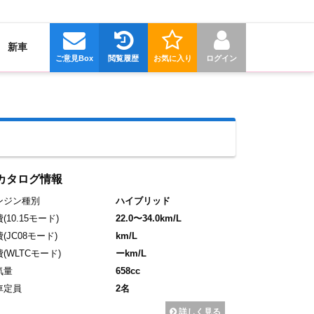
新車
ご意見Box
閲覧履歴
お気に入り
ログイン
カタログ情報
ンジン種別
ハイブリッド
費
(10.15モード)
22.0〜34.0km/L
費
(JC08モード)
km/L
費
(WLTCモード)
ーkm/L
気量
658cc
車定員
2名
詳しく見る