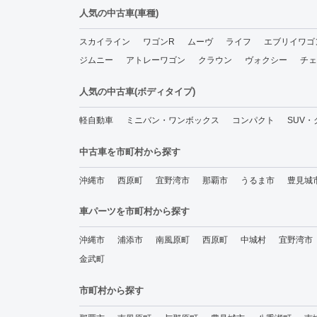
人気の中古車(車種)
スカイライン
ワゴンR
ムーヴ
ライフ
エブリイワゴ
ジムニー
アトレーワゴン
クラウン
ヴォクシー
チェ
人気の中古車(ボディタイプ)
軽自動車
ミニバン・ワンボックス
コンパクト
SUV
中古車を市町村から探す
沖縄市
西原町
宜野湾市
那覇市
うるま市
豊見城
車パーツを市町村から探す
沖縄市
浦添市
南風原町
西原町
中城村
宜野湾市
金武町
市町村から探す