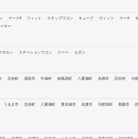
ン
マークII
フィット
ステップワゴン
キューブ
ヴィッツ
マーチ
イサー
・クロカン
ステーションワゴン
クーペ
セダン
市
北谷町
浦添市
中城村
南風原町
八重瀬町
糸満市
読谷村
与
うるま市
北谷町
八重瀬町
豊見城市
名護市
与那原町
那覇市