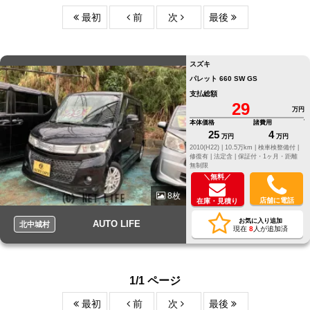
最初
前
次
最後
スズキ
パレット 660 SW GS
支払総額
29
万円
本体価格
諸費用
25
4
万円
万円
2010(H22) |
10.5万km |
検車検整備付 |
修復有 |
法定含 |
保証付・1ヶ月・距離
無制限
＼無料／
8枚
店舗に電話
在庫・見積り
お気に入り追加
AUTO LIFE
北中城村
現在
8
人が追加済
1/1 ページ
最初
前
次
最後