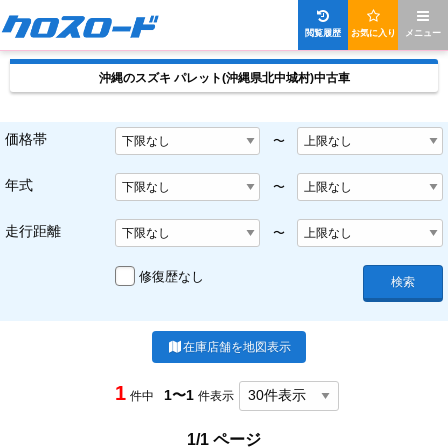
閲覧履歴
お気に入り
メニュー
沖縄のスズキ パレット(沖縄県北中城村)中古車
価格帯
〜
年式
〜
走行距離
〜
修復歴なし
検索
在庫店舗を地図表示
1
1〜1
件中
件表示
1/1 ページ