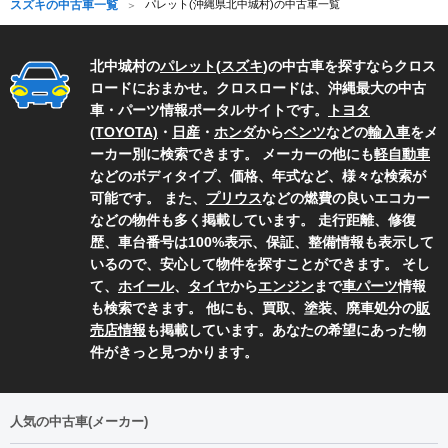
スズキの中古車一覧
パレット(沖縄県北中城村)の中古車一覧
北中城村の
パレット
(
スズキ
)の中古車を探すならクロス
ロードにおまかせ。クロスロードは、沖縄最大の中古
車・パーツ情報ポータルサイトです。
トヨタ
(TOYOTA)
・
日産
・
ホンダ
から
ベンツ
などの
輸入車
をメ
ーカー別に検索できます。 メーカーの他にも
軽自動車
などのボディタイプ、価格、年式など、様々な検索が
可能です。 また、
プリウス
などの燃費の良いエコカー
などの物件も多く掲載しています。 走行距離、修復
歴、車台番号は100%表示、保証、整備情報も表示して
いるので、安心して物件を探すことができます。 そし
て、
ホイール
、
タイヤ
から
エンジン
まで
車パーツ
情報
も検索できます。 他にも、買取、塗装、廃車処分の
販
売店情報
も掲載しています。あなたの希望にあった物
件がきっと見つかります。
人気の中古車(メーカー)