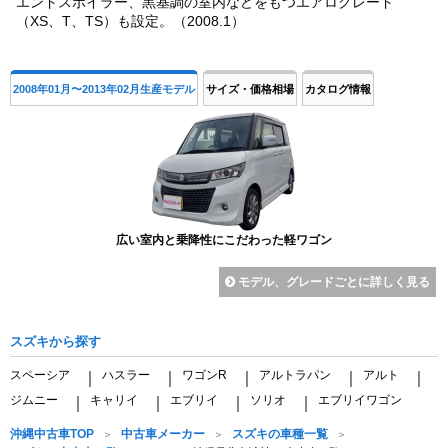
エンドスポイラー、黒基調の室内などをもつエアログレード
（XS、T、TS）も設定。（2008.1）
2008年01月〜2013年02月生産モデル
サイズ・価格相場
カタログ情報
広い室内と乗降性にこだわった軽ワゴン
モデル、グレードごとに詳しく見る
スズキから探す
スペーシア
ハスラー
ワゴンR
アルトラパン
アルト
｜
｜
｜
｜
｜
ジムニー
キャリイ
エブリイ
ソリオ
エブリイワゴン
｜
｜
｜
｜
沖縄中古車TOP
中古車メーカー
スズキの車種一覧