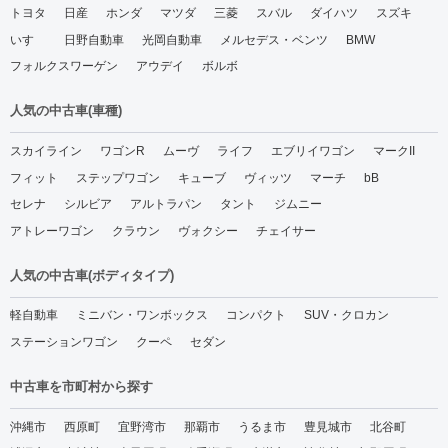
トヨタ
日産
ホンダ
マツダ
三菱
スバル
ダイハツ
スズキ
いすゞ
日野自動車
光岡自動車
メルセデス・ベンツ
BMW
フォルクスワーゲン
アウデイ
ボルボ
人気の中古車(車種)
スカイライン
ワゴンR
ムーヴ
ライフ
エブリイワゴン
マークII
フィット
ステップワゴン
キューブ
ヴィッツ
マーチ
bB
セレナ
シルビア
アルトラパン
タント
ジムニー
アトレーワゴン
クラウン
ヴォクシー
チェイサー
人気の中古車(ボディタイプ)
軽自動車
ミニバン・ワンボックス
コンパクト
SUV・クロカン
ステーションワゴン
クーペ
セダン
中古車を市町村から探す
沖縄市
西原町
宜野湾市
那覇市
うるま市
豊見城市
北谷町