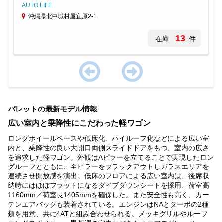
AUTO LIFE
沖縄県北中城村屋宜原2-1
13
在庫
件
Item
1
パレットの最新モデル情報
of
1
広い室内と乗降性にこだわった軽ワゴン
ロングホイールベースや低床化、ハイルーフ化などによる広い室
内と、乗降性の良い大開口両側スライドドアをもつ、室内の広さ
を追求した軽ワゴン。外観はAピラーを立てることで実現したロン
グルーフとともに、全ピラーをブラックアウトしガラスエリアを
連続させ開放感を演出。低床のフロアによる広い室内は、後席収
納時にはほぼフラットになるダイブダウンシートを採用、荷室高
1160mm／荷室長1405mmを確保した。また安全性も高く、カー
テンエアバッグも装着されている。エンジンはNAとターボの2種
類を用意、共に4ATと組み合わせられる。メッキグリルやルーフ