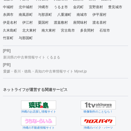
中城村
北中城村
沖縄市
うるま市
金武町
宜野座村
豊見城市
糸満市
南風原町
与那原町
八重瀬町
南城市
伊平屋村
伊是名村
伊江村
粟国村
渡嘉敷村
座間味村
渡名喜村
久米島町
北大東村
南大東村
宮古島市
多良間村
石垣市
竹富町
与那国町
[PR]
新潟県の中古車情報サイト くるまる
[PR]
愛媛・香川・徳島・高知の中古車情報サイト Mjnet.jp
ネットライフが運営する関連サービス
沖縄のお店探し情報サイト
映像制作のことなら！
沖縄の不動産情報サイト
沖縄のバイク・パーツ