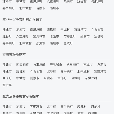
浦添市
中城村
南風原町
八重瀬町
糸満市
読谷村
与那原町
嘉手納町
北中城村
名護市
南城市
車パーツを市町村から探す
沖縄市
浦添市
南風原町
西原町
中城村
宜野湾市
うるま市
北谷町
八重瀬町
豊見城市
名護市
与那原町
那覇市
読谷村
嘉手納町
北中城村
糸満市
南城市
金武町
市町村から探す
那覇市
南風原町
与那原町
豊見城市
八重瀬町
南城市
糸満市
沖縄市
読谷村
うるま市
北谷町
嘉手納町
北中城村
宜野湾市
西原町
中城村
浦添市
名護市
本部町
金武町
今帰仁村
宮古島
販売店を市町村から探す
那覇市
浦添市
宜野湾市
北谷町
嘉手納町
読谷村
恩納村
名護市
本部町
今帰仁村
大宜味村
国頭村
東村
西原町