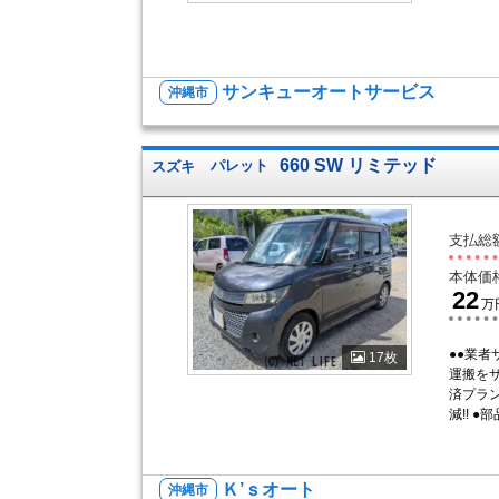
サンキューオートサービス
沖縄市
660 SW リミテッド
スズキ
パレット
支払総
本体価
22
万
●●業
17枚
運搬をサ
済プラン
減!! ●部
Ｋ’ｓオート
沖縄市