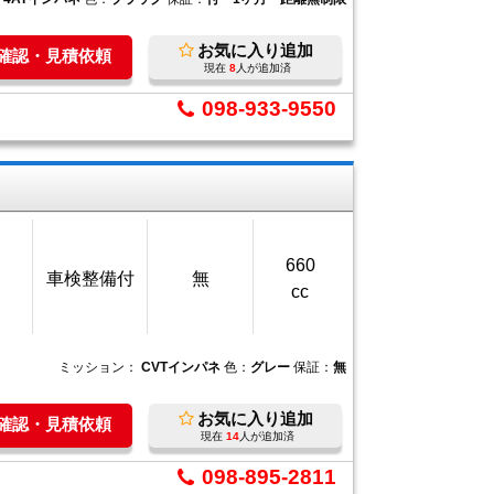
お気に入り追加
庫確認・見積依頼
現在
8
人が追加済
098-933-9550
660
車検整備付
無
cc
ミッション：
CVTインパネ
色：
グレー
保証：
無
お気に入り追加
庫確認・見積依頼
現在
14
人が追加済
098-895-2811