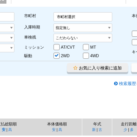
市町村
本
市町村選択
入庫時期
車検残
ミッション
AT/CVT
MT
キ
駆動
2WD
4WD
お気に入り検索に追加
検索履歴
支払総額順
本体価格順
年式
走行距離
安
|
高
安
|
高
新
|
古
少
|
多