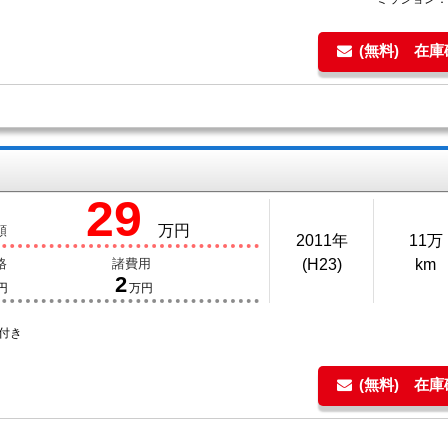
(無料) 在
29
万円
額
2011年
11万
格
諸費用
(H23)
km
2
円
万円
付き
(無料) 在