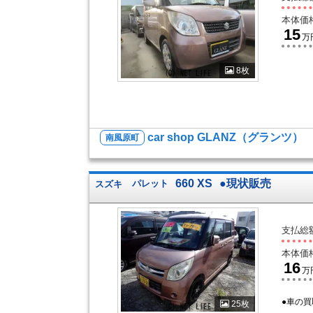
本体価
15
万
8枚
car shop GLANZ（グランツ）
南風原町
660 XS
●現状販売
スズキ
パレット
支払総
本体価
16
万
●車の買
25枚