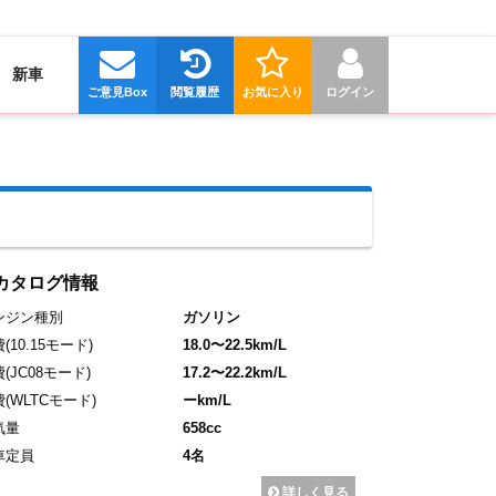
新車
ご意見Box
閲覧履歴
お気に入り
ログイン
カタログ情報
ンジン種別
ガソリン
費
(10.15モード)
18.0〜22.5km/L
費
(JC08モード)
17.2〜22.2km/L
費
(WLTCモード)
ーkm/L
気量
658cc
車定員
4名
詳しく見る