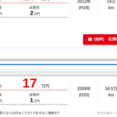
2012年
14万
格
諸費用
(H24)
km
2
円
万円
(無料) 在
17
万円
額
2008年
16.5
格
諸費用
(H20)
km
1
円
万円
取りならお任せください!!まずはご連絡を!!
ミッション：