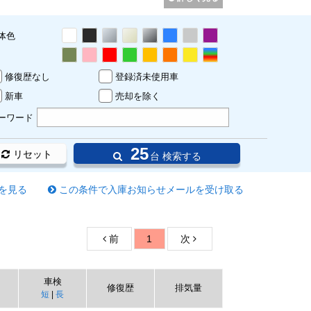
体色
修復歴なし
登録済未使用車
新車
売却を除く
ーワード
25
リセット
台 検索する
を見る
この条件で入庫お知らせメールを受け取る
前
1
次
車検
修復歴
排気量
短
|
長