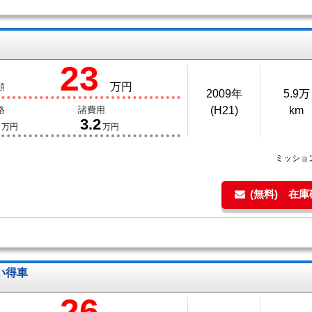
23
万円
額
2009年
5.9万
格
諸費用
(H21)
km
3.2
万円
万円
ミッショ
(無料) 在
い得車
26