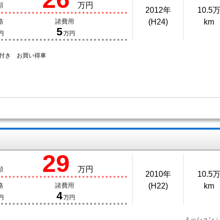
万円
額
2012年
10.5
格
諸費用
(H24)
km
5
円
万円
年付き お買い得車
29
万円
額
2010年
10.5
格
諸費用
(H22)
km
4
円
万円
ミッション