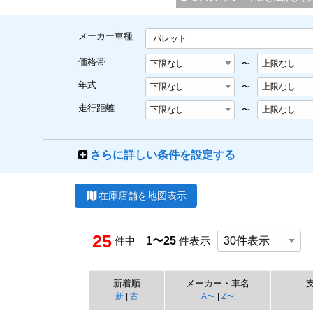
メーカー車種
パレット
価格帯
〜
年式
〜
走行距離
〜
さらに詳しい条件を設定する
在庫店舗を地図表示
25
件中
1〜25
件表示
新着順
メーカー・車名
新
|
古
A〜
|
Z〜