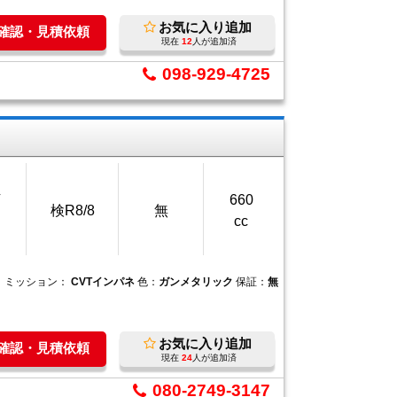
お気に入り追加
庫確認・見積依頼
現在
12
人が追加済
098-929-4725
万
660
検R8/8
無
cc
ミッション：
CVTインパネ
色：
ガンメタリック
保証：
無
お気に入り追加
庫確認・見積依頼
現在
24
人が追加済
080-2749-3147