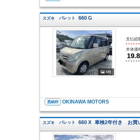
660 G
スズキ
パレット
支払総
本体価
19.8
4枚
OKINAWA MOTORS
恩納村
660 X
車検2年付き お買
スズキ
パレット