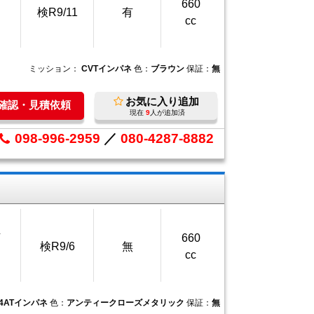
660
検R9/11
有
cc
ミッション：
CVTインパネ
色：
ブラウン
保証：
無
お気に入り追加
庫確認・見積依頼
現在
9
人が追加済
098-996-2959
／
080-4287-8882
万
660
検R9/6
無
cc
4ATインパネ
色：
アンティークローズメタリック
保証：
無