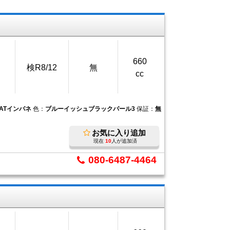
660
検R8/12
無
cc
4ATインパネ
色：
ブルーイッシュブラックパール3
保証：
無
お気に入り追加
現在
10
人が追加済
080-6487-4464