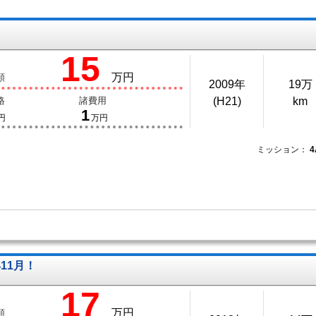
15
万円
額
2009年
19万
格
諸費用
(H21)
km
1
円
万円
ミッション：
11月！
17
万円
額