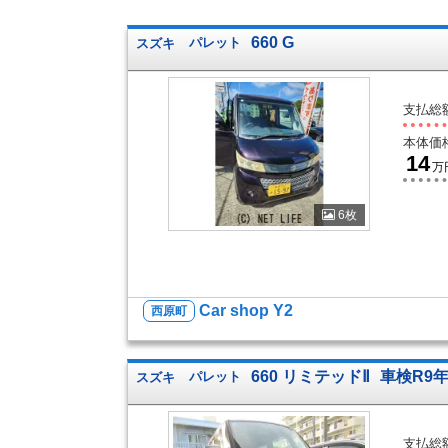
660 G
スズキ
パレット
支払総
本体価
14
万
6枚
Car shop Y2
西原町
660 リミテッドⅡ
車検R9年
スズキ
パレット
支払総