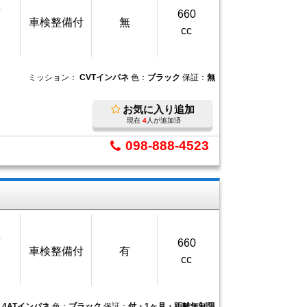
万
660
車検整備付
無
cc
ミッション：
CVTインパネ
色：
ブラック
保証：
無
お気に入り追加
現在
4
人が追加済
098-888-4523
万
660
車検整備付
有
cc
：
4ATインパネ
色：
ブラック
保証：
付・1ヶ月・距離無制限