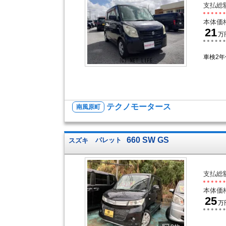
支払総
本体価
21
万
車検2
テクノモータース
南風原町
660 SW GS
スズキ
パレット
支払総
本体価
25
万