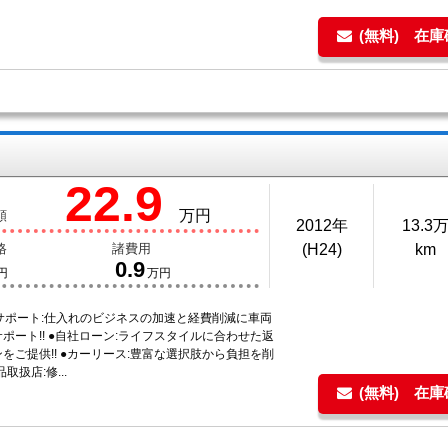
(無料) 在
22.9
万円
額
2012年
13.3
格
諸費用
(H24)
km
0.9
円
万円
者サポート:仕入れのビジネスの加速と経費削減に車両
ポート!! ●自社ローン:ライフスタイルに合わせた返
をご提供!! ●カーリース:豊富な選択肢から負担を削
品取扱店:修...
(無料) 在