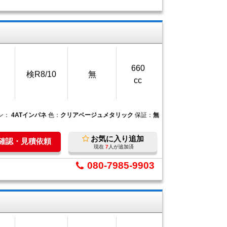
660
検R8/10
無
cc
ン：
4ATインパネ
色：
クリアベージュメタリック
保証：
無
お気に入り追加
庫確認・見積依頼
現在
7
人が追加済
080-7985-9903