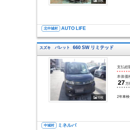
8枚
AUTO LIFE
北中城村
660 SW リミテッド
スズキ
パレット
支払総
本体価
27
万
2年車検
6枚
ミネルバ
中城村