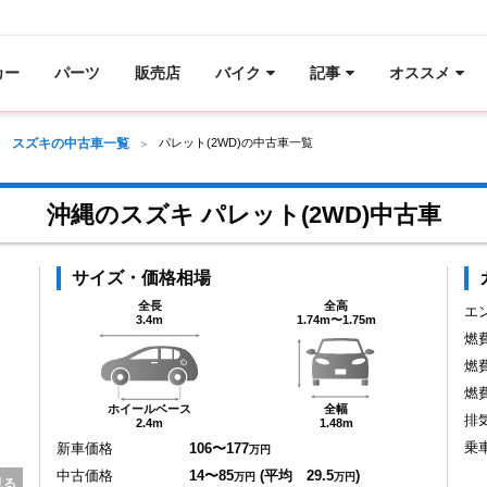
カー
パーツ
販売店
バイク
記事
オススメ
スズキの中古車一覧
パレット(2WD)の中古車一覧
沖縄のスズキ パレット(2WD)中古車
サイズ・価格相場
全長
全高
エ
3.4m
1.74m〜1.75m
燃
燃
燃
ホイールベース
全幅
排
2.4m
1.48m
乗
新車価格
106〜177
万円
中古価格
14〜85
(平均 29.5
)
万円
万円
見る