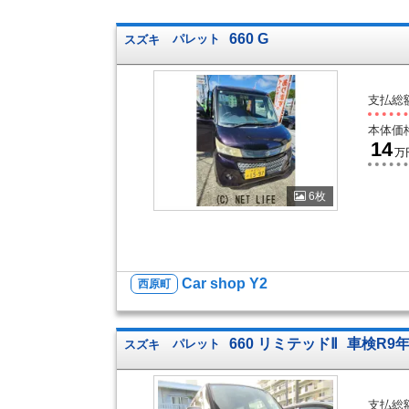
660 G
スズキ
パレット
支払総
本体価
14
万
6枚
Car shop Y2
西原町
660 リミテッドⅡ
車検R9年
スズキ
パレット
支払総