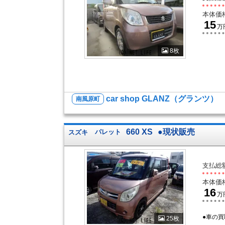
本体価
15
万
8枚
car shop GLANZ（グランツ）
南風原町
660 XS
●現状販売
スズキ
パレット
支払総
本体価
16
万
●車の買
25枚