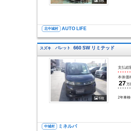
8枚
AUTO LIFE
北中城村
660 SW リミテッド
スズキ
パレット
支払総
本体価
27
万
2年車検
6枚
ミネルバ
中城村