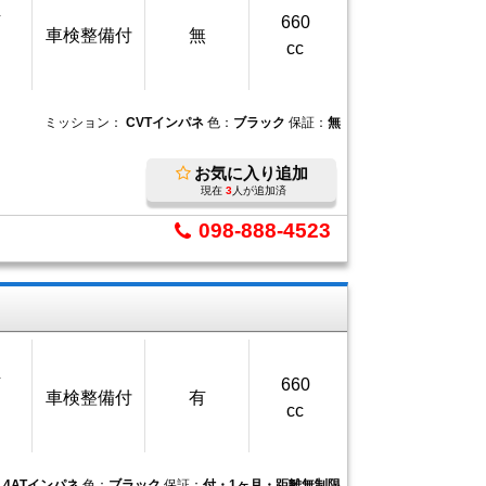
万
660
車検整備付
無
cc
ミッション：
CVTインパネ
色：
ブラック
保証：
無
お気に入り追加
現在
3
人が追加済
098-888-4523
万
660
車検整備付
有
cc
：
4ATインパネ
色：
ブラック
保証：
付・1ヶ月・距離無制限