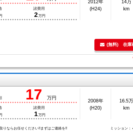
2012年
14万
格
諸費用
(H24)
km
2
円
万円
(無料) 在
17
万円
額
2008年
16.5
格
諸費用
(H20)
km
1
円
万円
取りならお任せください!!まずはご連絡を!!
ミッション：