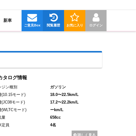
新車
ご意見Box
閲覧履歴
お気に入り
ログイン
カタログ情報
ンジン種別
ガソリン
費
(10.15モード)
18.0〜22.5km/L
費
(JC08モード)
17.2〜22.2km/L
費
(WLTCモード)
ーkm/L
気量
658cc
車定員
4名
詳しく見る