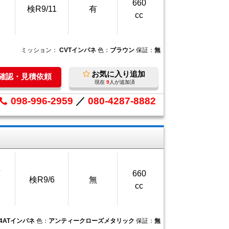
660
検R9/11
有
cc
ミッション：
CVTインパネ
色：
ブラウン
保証：
無
お気に入り追加
庫確認・見積依頼
現在
9
人が追加済
098-996-2959
／
080-4287-8882
万
660
検R9/6
無
cc
4ATインパネ
色：
アンティークローズメタリック
保証：
無