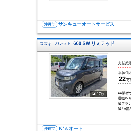
サンキューオートサービス
沖縄市
660 SW リミテッド
スズキ
パレット
支払総
本体価
22
万
●●業
17枚
運搬をサ
済プラン
減!! ●部
Ｋ’ｓオート
沖縄市