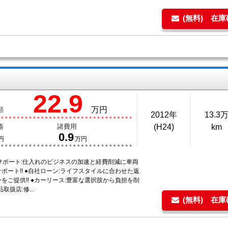
(無料) 在
22.9
万円
額
2012年
13.3
格
諸費用
(H24)
km
0.9
円
万円
者サポート:仕入れのビジネスの加速と経費削減に車両
ポート!! ●自社ローン:ライフスタイルに合わせた返
をご提供!! ●カーリース:豊富な選択肢から負担を削
品取扱店:修...
(無料) 在