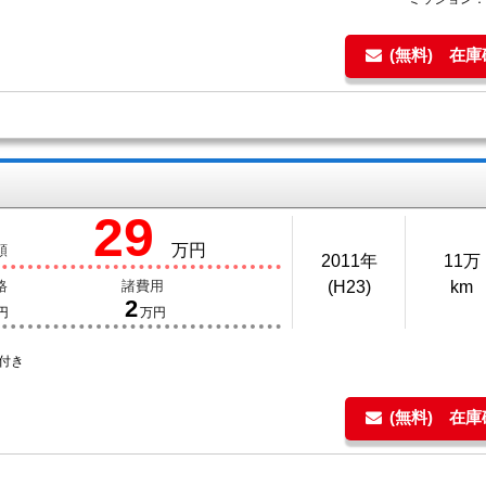
(無料) 在
29
万円
額
2011年
11万
格
諸費用
(H23)
km
2
円
万円
付き
(無料) 在