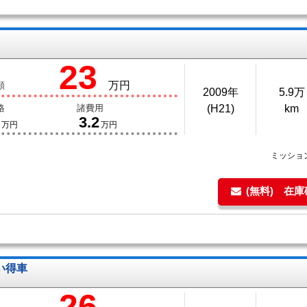
23
万円
額
2009年
5.9万
格
諸費用
(H21)
km
3.2
万円
万円
ミッショ
(無料) 在
い得車
26