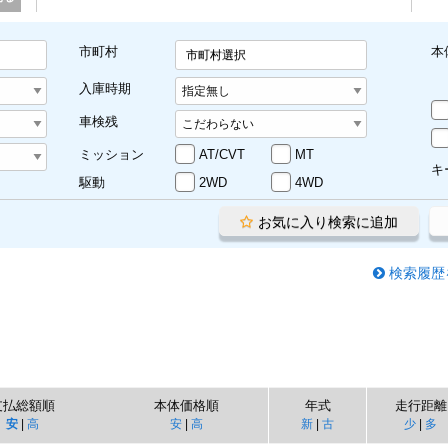
市町村
本
市町村選択
入庫時期
車検残
ミッション
AT/CVT
MT
キ
駆動
2WD
4WD
お気に入り検索に追加
検索履歴
支払総額順
本体価格順
年式
走行距離
安
|
高
安
|
高
新
|
古
少
|
多