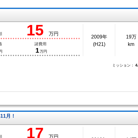
15
万円
額
2009年
19万
格
諸費用
(H21)
km
1
円
万円
ミッション：
11月！
17
万円
額