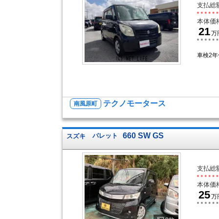
支払総
本体価
21
万
車検2
テクノモータース
南風原町
660 SW GS
スズキ
パレット
支払総
本体価
25
万