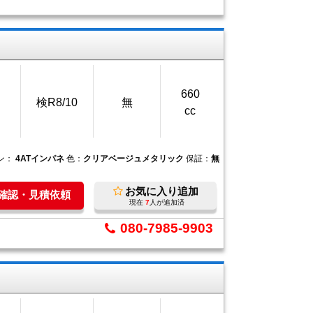
660
検R8/10
無
cc
ン：
4ATインパネ
色：
クリアベージュメタリック
保証：
無
お気に入り追加
庫確認・見積依頼
現在
7
人が追加済
080-7985-9903