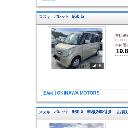
660 G
スズキ
パレット
支払総
本体価
19.8
4枚
OKINAWA MOTORS
恩納村
660 X
車検2年付き お買
スズキ
パレット