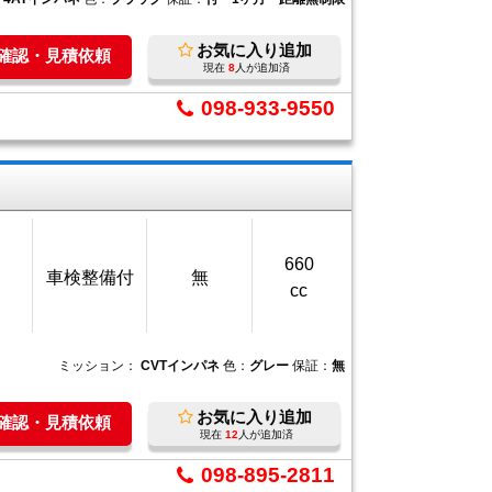
お気に入り追加
庫確認・見積依頼
現在
8
人が追加済
098-933-9550
660
車検整備付
無
cc
ミッション：
CVTインパネ
色：
グレー
保証：
無
お気に入り追加
庫確認・見積依頼
現在
12
人が追加済
098-895-2811