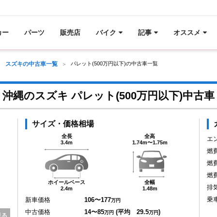
カー
パーツ
販売店
バイク
記事
オススメ
スズキの中古車一覧
パレット(500万円以下)の中古車一覧
沖縄のスズキ パレット(500万円以下)中古車
サイズ・価格相場
全長
全高
エ
3.4m
1.74m〜1.75m
燃
燃
燃
ホイールベース
全幅
排
2.4m
1.48m
乗
新車価格
106〜177
万円
中古価格
14〜85
(平均 29.5
)
万円
万円
見る