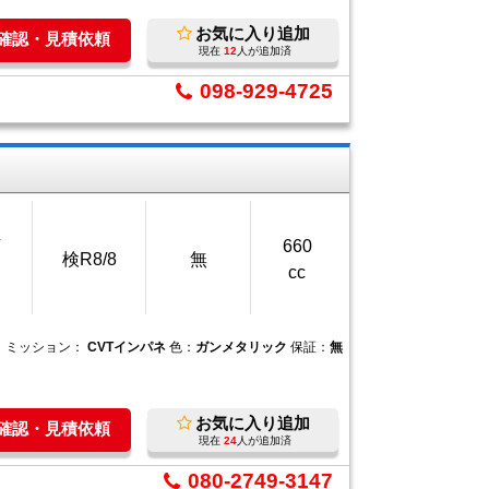
お気に入り追加
庫確認・見積依頼
現在
12
人が追加済
098-929-4725
万
660
検R8/8
無
cc
ミッション：
CVTインパネ
色：
ガンメタリック
保証：
無
お気に入り追加
庫確認・見積依頼
現在
24
人が追加済
080-2749-3147