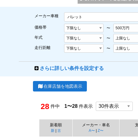
メーカー車種
パレット
価格帯
〜
年式
〜
走行距離
〜
さらに詳しい条件を設定する
在庫店舗を地図表示
28
件中
1〜28
件表示
新着順
メーカー・車名
新
|
古
A〜
|
Z〜