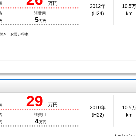
万円
額
2012年
10.5
格
諸費用
(H24)
km
5
円
万円
年付き お買い得車
29
万円
額
2010年
10.5
格
諸費用
(H22)
km
4
円
万円
ミッション