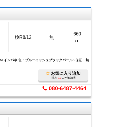
660
検R8/12
無
cc
4ATインパネ
色：
ブルーイッシュブラックパール3
保証：
無
お気に入り追加
現在
10
人が追加済
080-6487-4464