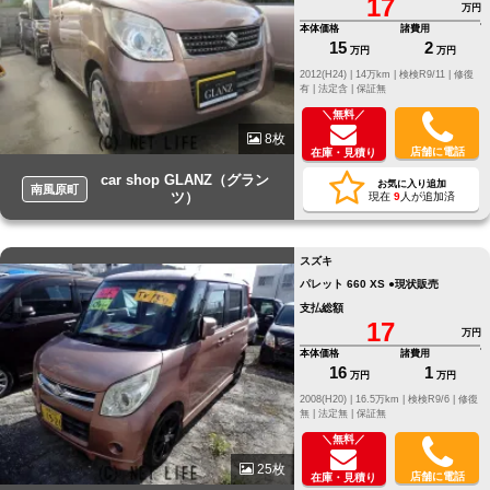
17
万円
本体価格
諸費用
15
2
万円
万円
2012(H24) |
14万km |
検検R9/11 |
修復
有 |
法定含 |
保証無
＼無料／
8枚
店舗に電話
在庫・見積り
car shop GLANZ（グラン
お気に入り追加
南風原町
ツ）
現在
9
人が追加済
スズキ
パレット 660 XS ●現状販売
支払総額
17
万円
本体価格
諸費用
16
1
万円
万円
2008(H20) |
16.5万km |
検検R9/6 |
修復
無 |
法定無 |
保証無
＼無料／
25枚
店舗に電話
在庫・見積り