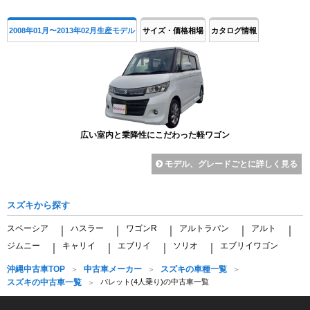
2008年01月〜2013年02月生産モデル
サイズ・価格相場
カタログ情報
広い室内と乗降性にこだわった軽ワゴン
モデル、グレードごとに詳しく見る
スズキから探す
スペーシア
ハスラー
ワゴンR
アルトラパン
アルト
｜
｜
｜
｜
｜
ジムニー
キャリイ
エブリイ
ソリオ
エブリイワゴン
｜
｜
｜
｜
沖縄中古車TOP
中古車メーカー
スズキの車種一覧
スズキの中古車一覧
パレット(4人乗り)の中古車一覧