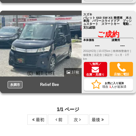
スズキ
パレット 660 SW XS 禁煙車 本土
車両 パワースライドドア プッシ
ュスタート スマートキー 電動格
納ミラー バニティミラー
支払総額
ご成約
本体価格
諸費用
---
---
2011(H23) |
10.0万km |
検車検整備付 |
修復無 |
法定含 |
保証付・1ヶ月・1千
km
＼無料／
37枚
店舗に電話
在庫・見積り
お気に入り追加
Relief Bee
糸満市
現在
1
人が追加済
1/1 ページ
最初
前
次
最後