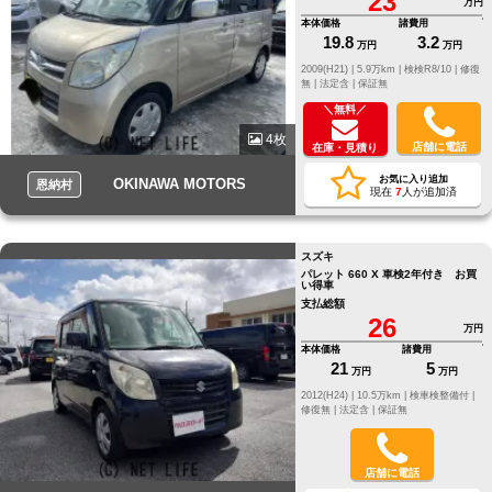
23
万円
本体価格
諸費用
19.8
3.2
万円
万円
2009(H21) |
5.9万km |
検検R8/10 |
修復
無 |
法定含 |
保証無
＼無料／
4枚
店舗に電話
在庫・見積り
お気に入り追加
OKINAWA MOTORS
恩納村
現在
7
人が追加済
スズキ
パレット 660 X 車検2年付き お買
い得車
支払総額
26
万円
本体価格
諸費用
21
5
万円
万円
2012(H24) |
10.5万km |
検車検整備付 |
修復無 |
法定含 |
保証無
店舗に電話