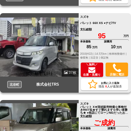
スズキ
パレット 660 XS ●ナビ/TV
支払総額
95
万円
本体価格
諸費用
85
10
万円
万円
2010(H22) |
14.5万km |
検車検整備付 |
修復無 |
法定含 |
保証無
＼無料／
37枚
店舗に電話
在庫・見積り
お気に入り追加
株式会社TRS
北谷町
現在
0
人が追加済
スズキ
パレット X★現状販売特価☆車検付
きR9/7迄★すぐ乗れます☆早い者勝
ち★ ●他店にてローンNGだったお客
様でもお気軽にご相談ください
支払総額
●LINE ID[@805icatl]
ご成約
本体価格
諸費用