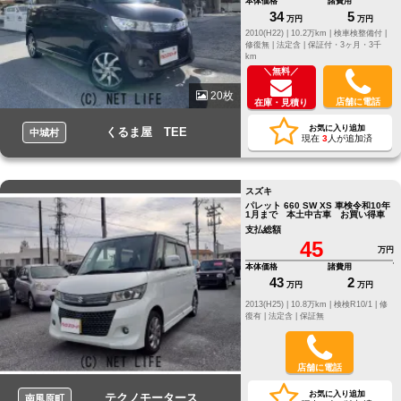
本体価格
諸費用
34
5
万円
万円
2010(H22) |
10.2万km |
検車検整備付 |
修復無 |
法定含 |
保証付・3ヶ月・3千
km
＼無料／
20枚
店舗に電話
在庫・見積り
お気に入り追加
くるま屋 TEE
中城村
現在
3
人が追加済
スズキ
パレット 660 SW XS 車検令和10年
1月まで 本土中古車 お買い得車
支払総額
45
万円
本体価格
諸費用
43
2
万円
万円
2013(H25) |
10.8万km |
検検R10/1 |
修
復有 |
法定含 |
保証無
店舗に電話
お気に入り追加
テクノモータース
南風原町