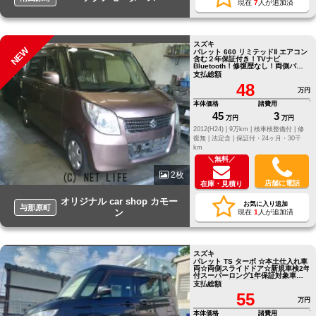
現在
7
人が追加済
スズキ
NEW
パレット 660 リミテッドⅡ エアコン
含む２年保証付き！TVナビ
Bluetooth！修復歴なし！両側パワ
ースライドドア！
支払総額
48
万円
本体価格
諸費用
45
3
万円
万円
2012(H24) |
9万km |
検車検整備付 |
修
復無 |
法定含 |
保証付・24ヶ月・30千
km
＼無料／
2枚
店舗に電話
在庫・見積り
オリジナル car shop カモー
お気に入り追加
与那原町
ン
現在
1
人が追加済
スズキ
パレット TS ターボ ☆本土仕入れ車
両☆両側スライドドア☆新規車検2年
付スーパーロング1年保証対象車☆
当社提携の認証工場で点検・整備を
支払総額
行っています。!
55
万円
本体価格
諸費用