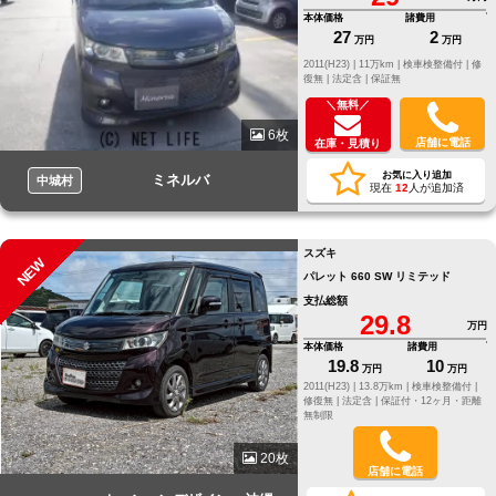
本体価格
諸費用
27
2
万円
万円
2011(H23) |
11万km |
検車検整備付 |
修
復無 |
法定含 |
保証無
＼無料／
6枚
店舗に電話
在庫・見積り
お気に入り追加
ミネルバ
中城村
現在
12
人が追加済
スズキ
NEW
パレット 660 SW リミテッド
支払総額
29.8
万円
本体価格
諸費用
19.8
10
万円
万円
2011(H23) |
13.8万km |
検車検整備付 |
修復無 |
法定含 |
保証付・12ヶ月・距離
無制限
20枚
店舗に電話