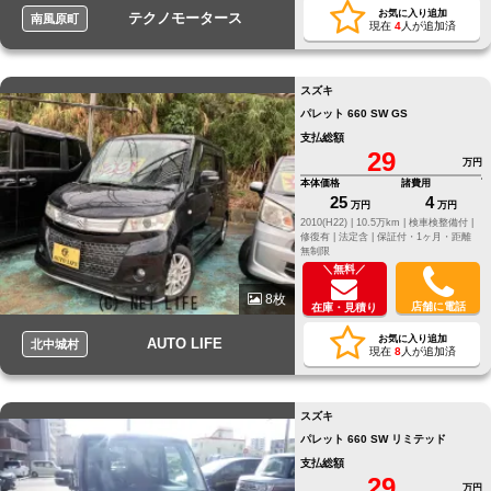
お気に入り追加
テクノモータース
南風原町
現在
4
人が追加済
スズキ
パレット 660 SW GS
支払総額
29
万円
本体価格
諸費用
25
4
万円
万円
2010(H22) |
10.5万km |
検車検整備付 |
修復有 |
法定含 |
保証付・1ヶ月・距離
無制限
＼無料／
8枚
店舗に電話
在庫・見積り
お気に入り追加
AUTO LIFE
北中城村
現在
8
人が追加済
スズキ
パレット 660 SW リミテッド
支払総額
29
万円