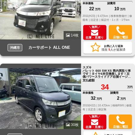
本体価格
諸費用
22
10
万円
万円
2011(H23) |
9.4万km |
検車検整備付 |
修
復有 |
法定含 |
保証付・1ヶ月・1千km
＼無料／
14枚
店舗に電話
在庫・見積り
お気に入り追加
カーサポート ALL ONE
沖縄市
現在
5
人が追加済
スズキ
パレット 660 SW XS 県内買取り車
です！タイヤ4本交換致します！左
側パワースライドドア右側イージー
クローザー付きです
支払総額
34
万円
本体価格
諸費用
32
2
万円
万円
2010(H22) |
10.4万km |
検検R9/6 |
修復
有 |
法定含 |
保証無
＼無料／
30枚
店舗に電話
在庫・見積り