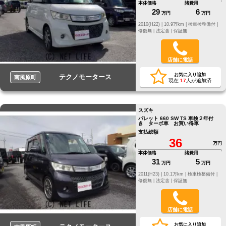
本体価格
諸費用
29
6
万円
万円
2010(H22) |
10.9万km |
検車検整備付 |
修復無 |
法定含 |
保証無
店舗に電話
お気に入り追加
テクノモータース
南風原町
現在
17
人が追加済
スズキ
パレット 660 SW TS 車検２年付
き ターボ車 お買い得車
支払総額
36
万円
本体価格
諸費用
31
5
万円
万円
2011(H23) |
10.1万km |
検車検整備付 |
修復無 |
法定含 |
保証無
店舗に電話
お気に入り追加