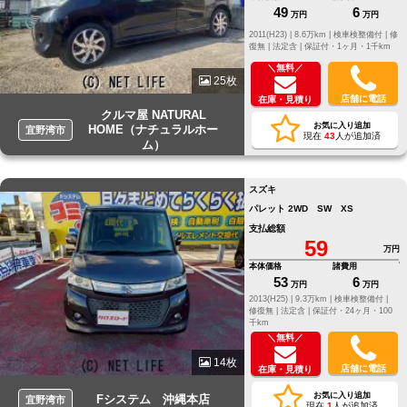
49
6
万円
万円
2011(H23) |
8.6万km |
検車検整備付 |
修
復無 |
法定含 |
保証付・1ヶ月・1千km
＼無料／
25枚
店舗に電話
在庫・見積り
クルマ屋 NATURAL
お気に入り追加
HOME（ナチュラルホー
宜野湾市
現在
43
人が追加済
ム）
スズキ
パレット 2WD SW XS
支払総額
59
万円
本体価格
諸費用
53
6
万円
万円
2013(H25) |
9.3万km |
検車検整備付 |
修復無 |
法定含 |
保証付・24ヶ月・100
千km
＼無料／
14枚
店舗に電話
在庫・見積り
お気に入り追加
Fシステム 沖縄本店
宜野湾市
現在
1
人が追加済