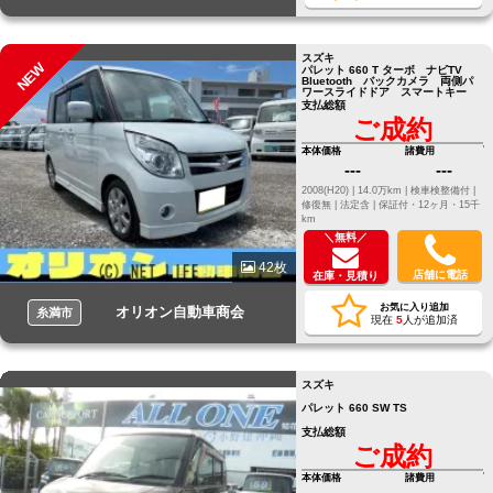
スズキ
NEW
パレット 660 T ターボ ナビTV
Bluetooth バックカメラ 両側パ
ワースライドドア スマートキー
支払総額
ご成約
本体価格
諸費用
---
---
2008(H20) |
14.0万km |
検車検整備付 |
修復無 |
法定含 |
保証付・12ヶ月・15千
km
＼無料／
42枚
店舗に電話
在庫・見積り
お気に入り追加
オリオン自動車商会
糸満市
現在
5
人が追加済
スズキ
パレット 660 SW TS
支払総額
ご成約
本体価格
諸費用