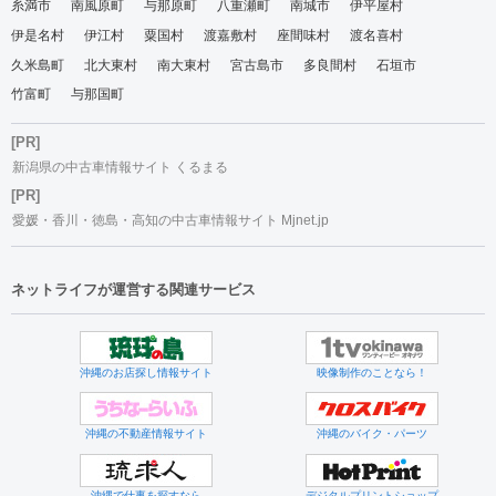
糸満市
南風原町
与那原町
八重瀬町
南城市
伊平屋村
伊是名村
伊江村
粟国村
渡嘉敷村
座間味村
渡名喜村
久米島町
北大東村
南大東村
宮古島市
多良間村
石垣市
竹富町
与那国町
[PR]
新潟県の中古車情報サイト くるまる
[PR]
愛媛・香川・徳島・高知の中古車情報サイト Mjnet.jp
ネットライフが運営する関連サービス
沖縄のお店探し情報サイト
映像制作のことなら！
沖縄の不動産情報サイト
沖縄のバイク・パーツ
沖縄で仕事を探すなら
デジタルプリントショップ