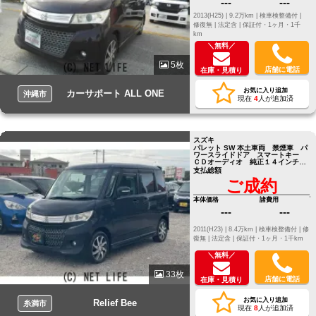
---
---
2013(H25) |
9.2万km |
検車検整備付 |
修復無 |
法定含 |
保証付・1ヶ月・1千
km
＼無料／
5枚
店舗に電話
在庫・見積り
お気に入り追加
カーサポート ALL ONE
沖縄市
現在
4
人が追加済
スズキ
パレット SW 本土車両 禁煙車 パ
ワースライドドア スマートキー
ＣＤオーディオ 純正１４インチア
ルミホイール
支払総額
ご成約
本体価格
諸費用
---
---
2011(H23) |
8.4万km |
検車検整備付 |
修
復無 |
法定含 |
保証付・1ヶ月・1千km
＼無料／
33枚
店舗に電話
在庫・見積り
お気に入り追加
Relief Bee
糸満市
現在
8
人が追加済