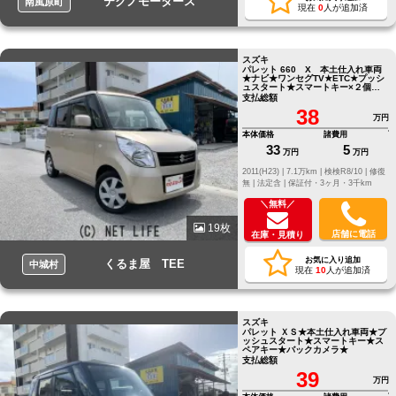
テクノモータース
南風原町
現在
0
人が追加済
スズキ
パレット 660 X 本土仕入れ車両
★ナビ★ワンセグTV★ETC★プッシ
ュスタート★スマートキー×２個★左
パワースライドドア
支払総額
38
万円
本体価格
諸費用
33
5
万円
万円
2011(H23) |
7.1万km |
検検R8/10 |
修復
無 |
法定含 |
保証付・3ヶ月・3千km
＼無料／
19枚
店舗に電話
在庫・見積り
お気に入り追加
くるま屋 TEE
中城村
現在
10
人が追加済
スズキ
パレット ＸＳ★本土仕入れ車両★プ
ッシュスタート★スマートキー★ス
ペアキー★バックカメラ★
支払総額
39
万円