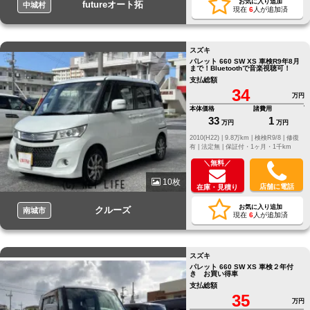
お気に入り追加
futureオート拓
中城村
現在
6
人が追加済
スズキ
パレット 660 SW XS 車検R9年8月
まで！Bluetoothで音楽視聴可！
支払総額
34
万円
本体価格
諸費用
33
1
万円
万円
2010(H22) |
9.8万km |
検検R9/8 |
修復
有 |
法定無 |
保証付・1ヶ月・1千km
＼無料／
10枚
店舗に電話
在庫・見積り
お気に入り追加
クルーズ
南城市
現在
6
人が追加済
スズキ
パレット 660 SW XS 車検２年付
き お買い得車
支払総額
35
万円