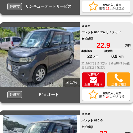
お気に入り追加
サンキューオートサービス
沖縄市
現在
12
人が追加済
スズキ
パレット 660 SW リミテッド
支払総額
22.9
万円
本体価格
諸費用
22
0.9
万円
万円
2012(H24) |
13.3万km |
検検R8/8 |
修復
無 |
法定含 |
保証無
＼無料／
17枚
店舗に電話
在庫・見積り
お気に入り追加
Ｋ’ｓオート
沖縄市
現在
24
人が追加済
スズキ
パレット 660 G
支払総額