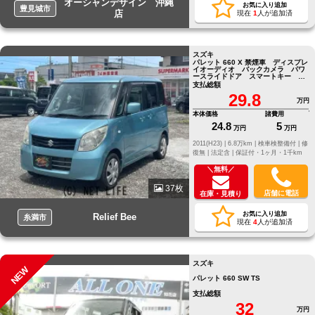
オーシャンデザイン 沖縄
お気に入り追加
豊見城市
店
現在
1
人が追加済
スズキ
パレット 660 X 禁煙車 ディスプレ
イオーディオ バックカメラ パワ
ースライドドア スマートキー プ
ッシュスタート
支払総額
29.8
万円
本体価格
諸費用
24.8
5
万円
万円
2011(H23) |
6.8万km |
検車検整備付 |
修
復無 |
法定含 |
保証付・1ヶ月・1千km
＼無料／
37枚
店舗に電話
在庫・見積り
お気に入り追加
Relief Bee
糸満市
現在
4
人が追加済
スズキ
NEW
パレット 660 SW TS
支払総額
32
万円