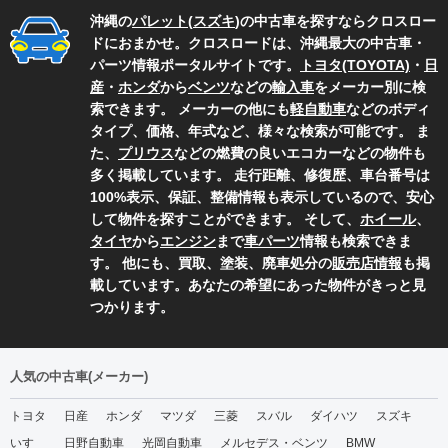
沖縄の
パレット
(
スズキ
)の中古車を探すならクロスロー
ドにおまかせ。クロスロードは、沖縄最大の中古車・
パーツ情報ポータルサイトです。
トヨタ(TOYOTA)
・
日
産
・
ホンダ
から
ベンツ
などの
輸入車
をメーカー別に検
索できます。 メーカーの他にも
軽自動車
などのボディ
タイプ、価格、年式など、様々な検索が可能です。 ま
た、
プリウス
などの燃費の良いエコカーなどの物件も
多く掲載しています。 走行距離、修復歴、車台番号は
100%表示、保証、整備情報も表示しているので、安心
して物件を探すことができます。 そして、
ホイール
、
タイヤ
から
エンジン
まで
車パーツ
情報も検索できま
す。 他にも、買取、塗装、廃車処分の
販売店情報
も掲
載しています。あなたの希望にあった物件がきっと見
つかります。
人気の中古車(メーカー)
トヨタ
日産
ホンダ
マツダ
三菱
スバル
ダイハツ
スズキ
いすゞ
日野自動車
光岡自動車
メルセデス・ベンツ
BMW