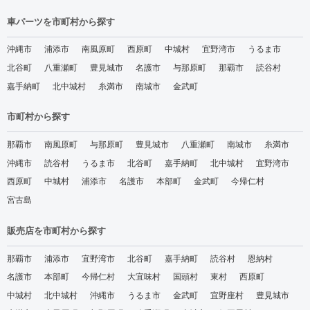
車パーツを市町村から探す
沖縄市
浦添市
南風原町
西原町
中城村
宜野湾市
うるま市
北谷町
八重瀬町
豊見城市
名護市
与那原町
那覇市
読谷村
嘉手納町
北中城村
糸満市
南城市
金武町
市町村から探す
那覇市
南風原町
与那原町
豊見城市
八重瀬町
南城市
糸満市
沖縄市
読谷村
うるま市
北谷町
嘉手納町
北中城村
宜野湾市
西原町
中城村
浦添市
名護市
本部町
金武町
今帰仁村
宮古島
販売店を市町村から探す
那覇市
浦添市
宜野湾市
北谷町
嘉手納町
読谷村
恩納村
名護市
本部町
今帰仁村
大宜味村
国頭村
東村
西原町
中城村
北中城村
沖縄市
うるま市
金武町
宜野座村
豊見城市