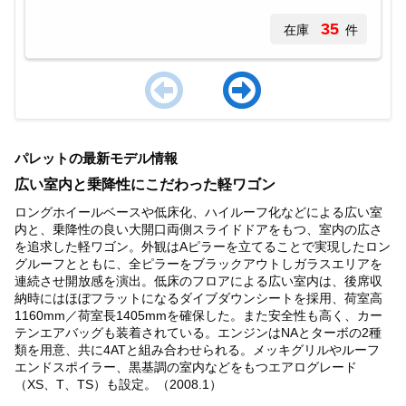
35
在庫
件
Item
1
パレットの最新モデル情報
of
4
広い室内と乗降性にこだわった軽ワゴン
ロングホイールベースや低床化、ハイルーフ化などによる広い室
内と、乗降性の良い大開口両側スライドドアをもつ、室内の広さ
を追求した軽ワゴン。外観はAピラーを立てることで実現したロン
グルーフとともに、全ピラーをブラックアウトしガラスエリアを
連続させ開放感を演出。低床のフロアによる広い室内は、後席収
納時にはほぼフラットになるダイブダウンシートを採用、荷室高
1160mm／荷室長1405mmを確保した。また安全性も高く、カー
テンエアバッグも装着されている。エンジンはNAとターボの2種
類を用意、共に4ATと組み合わせられる。メッキグリルやルーフ
エンドスポイラー、黒基調の室内などをもつエアログレード
（XS、T、TS）も設定。（2008.1）