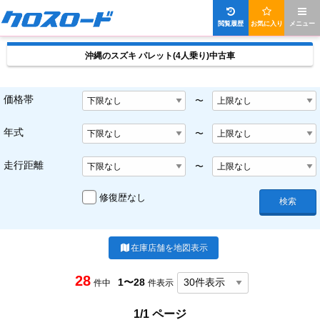
閲覧履歴
お気に入り
メニュー
沖縄のスズキ パレット(4人乗り)中古車
価格帯
〜
年式
〜
走行距離
〜
修復歴なし
検索
在庫店舗を地図表示
28
1〜28
件中
件表示
1/1 ページ