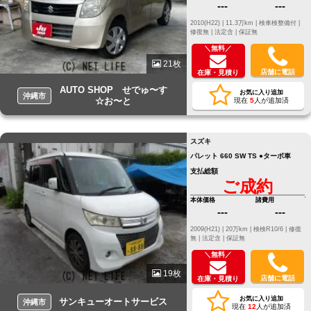
---
---
2010(H22) |
11.3万km |
検車検整備付 |
修復無 |
法定含 |
保証無
＼無料／
21枚
店舗に電話
在庫・見積り
AUTO SHOP せでゅ〜す
お気に入り追加
沖縄市
☆お〜と
現在
5
人が追加済
スズキ
パレット 660 SW TS ●ターボ車
支払総額
ご成約
本体価格
諸費用
---
---
2009(H21) |
20万km |
検検R10/6 |
修復
無 |
法定含 |
保証無
＼無料／
19枚
店舗に電話
在庫・見積り
お気に入り追加
サンキューオートサービス
沖縄市
現在
12
人が追加済