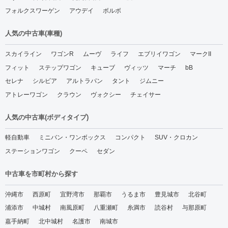
フォルクスワーゲン
アウデイ
ボルボ
人気の中古車(車種)
スカイライン
ワゴンR
ムーヴ
ライフ
エブリイワゴン
マークII
フィット
ステップワゴン
キューブ
ヴィッツ
マーチ
bB
セレナ
シルビア
アルトラパン
タント
ジムニー
アトレーワゴン
クラウン
ヴォクシー
チェイサー
人気の中古車(ボディタイプ)
軽自動車
ミニバン・ワンボックス
コンパクト
SUV・クロカン
ステーションワゴン
クーペ
セダン
中古車を市町村から探す
沖縄市
西原町
宜野湾市
那覇市
うるま市
豊見城市
北谷町
浦添市
中城村
南風原町
八重瀬町
糸満市
読谷村
与那原町
嘉手納町
北中城村
名護市
南城市