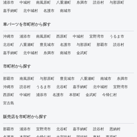
浦添市
中城村
南風原町
八重瀬町
糸満市
読谷村
与那原町
嘉手納町
北中城村
名護市
南城市
車パーツを市町村から探す
沖縄市
浦添市
南風原町
西原町
中城村
宜野湾市
うるま市
北谷町
八重瀬町
豊見城市
名護市
与那原町
那覇市
読谷村
嘉手納町
北中城村
糸満市
南城市
金武町
市町村から探す
那覇市
南風原町
与那原町
豊見城市
八重瀬町
南城市
糸満市
沖縄市
読谷村
うるま市
北谷町
嘉手納町
北中城村
宜野湾市
西原町
中城村
浦添市
名護市
本部町
金武町
今帰仁村
宮古島
販売店を市町村から探す
那覇市
浦添市
宜野湾市
北谷町
嘉手納町
読谷村
恩納村