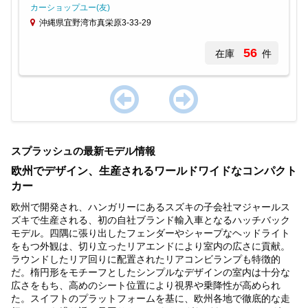
カーショップユー(友)
沖縄県宜野湾市真栄原3-33-29
56
在庫
件
Item
1
スプラッシュの最新モデル情報
of
1
欧州でデザイン、生産されるワールドワイドなコンパクト
カー
欧州で開発され、ハンガリーにあるスズキの子会社マジャールス
ズキで生産される、初の自社ブランド輸入車となるハッチバック
モデル。四隅に張り出したフェンダーやシャープなヘッドライト
をもつ外観は、切り立ったリアエンドにより室内の広さに貢献。
ラウンドしたリア回りに配置されたリアコンビランプも特徴的
だ。楕円形をモチーフとしたシンプルなデザインの室内は十分な
広さをもち、高めのシート位置により視界や乗降性が高められ
た。スイフトのプラットフォームを基に、欧州各地で徹底的な走