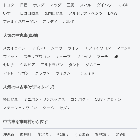
トヨタ
日産
ホンダ
マツダ
三菱
スバル
ダイハツ
スズキ
いすゞ
日野自動車
光岡自動車
メルセデス・ベンツ
BMW
フォルクスワーゲン
アウデイ
ボルボ
人気の中古車(車種)
スカイライン
ワゴンR
ムーヴ
ライフ
エブリイワゴン
マークII
フィット
ステップワゴン
キューブ
ヴィッツ
マーチ
bB
セレナ
シルビア
アルトラパン
タント
ジムニー
アトレーワゴン
クラウン
ヴォクシー
チェイサー
人気の中古車(ボディタイプ)
軽自動車
ミニバン・ワンボックス
コンパクト
SUV・クロカン
ステーションワゴン
クーペ
セダン
中古車を市町村から探す
沖縄市
西原町
宜野湾市
那覇市
うるま市
豊見城市
北谷町