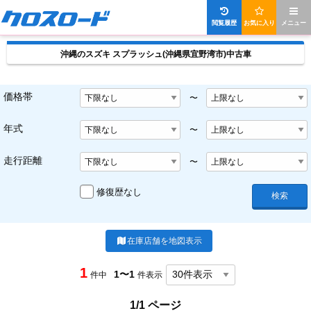
閲覧履歴
お気に入り
メニュー
沖縄のスズキ スプラッシュ(沖縄県宜野湾市)中古車
価格帯
〜
年式
〜
走行距離
〜
修復歴なし
検索
在庫店舗を地図表示
1
1〜1
件中
件表示
1/1 ページ