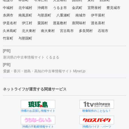
名護市
本部町
今帰仁村
大宜味村
国頭村
東村
西原町
中城村
北中城村
沖縄市
うるま市
金武町
宜野座村
豊見城市
糸満市
南風原町
与那原町
八重瀬町
南城市
伊平屋村
伊是名村
伊江村
粟国村
渡嘉敷村
座間味村
渡名喜村
久米島町
北大東村
南大東村
宮古島市
多良間村
石垣市
竹富町
与那国町
[PR]
新潟県の中古車情報サイト くるまる
[PR]
愛媛・香川・徳島・高知の中古車情報サイト Mjnet.jp
ネットライフが運営する関連サービス
沖縄のお店探し情報サイト
映像制作のことなら！
沖縄の不動産情報サイト
沖縄のバイク・パーツ