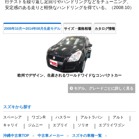
行テストを繰り返し足回りやハンドリングなどをチューニング、
安定感のある走りと軽快なハンドリングを得ている。（2008.10）
2008年10月〜2014年08月生産モデル
サイズ・価格相場
カタログ情報
欧州でデザイン、生産されるワールドワイドなコンパクトカー
モデル、グレードごとに詳しく見る
スズキから探す
スペーシア
ワゴンR
ハスラー
アルトラパン
アルト
｜
｜
｜
｜
｜
キャリイ
ジムニー
エブリイ
ソリオ
エブリイワゴン
｜
｜
｜
｜
沖縄中古車TOP
中古車メーカー
スズキの車種一覧