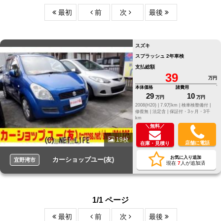
最初
前
次
最後
スズキ
スプラッシュ 2年車検
支払総額
39
万円
本体価格
諸費用
29
10
万円
万円
2008(H20) |
7.9万km |
検車検整備付 |
修復無 |
法定含 |
保証付・3ヶ月・3千
km
＼無料／
19枚
店舗に電話
在庫・見積り
お気に入り追加
カーショップユー(友)
宜野湾市
現在
7
人が追加済
1/1 ページ
最初
前
次
最後