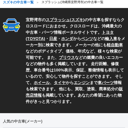
スズキの中古車一覧
スプラッシュ(沖縄県宜野湾市)の中古車一覧
宜野湾市の
スプラッシュ
(
スズキ
)の中古車を探すならク
ロスロードにおまかせ。クロスロードは、沖縄最大の
中古車・パーツ情報ポータルサイトです。
トヨタ
(TOYOTA)
・
日産
・
ホンダ
から
ベンツ
などの
輸入車
をメ
ーカー別に検索できます。 メーカーの他にも
軽自動車
などのボディタイプ、価格、年式など、様々な検索が
可能です。 また、
プリウス
などの燃費の良いエコカー
などの物件も多く掲載しています。 走行距離、修復
歴、車台番号は100%表示、保証、整備情報も表示して
いるので、安心して物件を探すことができます。 そし
て、
ホイール
、
タイヤ
から
エンジン
まで
車パーツ
情報
も検索できます。 他にも、買取、塗装、廃車処分の
販
売店情報
も掲載しています。あなたの希望にあった物
件がきっと見つかります。
人気の中古車(メーカー)