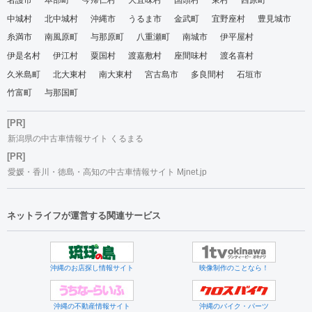
名護市
本部町
今帰仁村
大宜味村
国頭村
東村
西原町
中城村
北中城村
沖縄市
うるま市
金武町
宜野座村
豊見城市
糸満市
南風原町
与那原町
八重瀬町
南城市
伊平屋村
伊是名村
伊江村
粟国村
渡嘉敷村
座間味村
渡名喜村
久米島町
北大東村
南大東村
宮古島市
多良間村
石垣市
竹富町
与那国町
[PR]
新潟県の中古車情報サイト くるまる
[PR]
愛媛・香川・徳島・高知の中古車情報サイト Mjnet.jp
ネットライフが運営する関連サービス
沖縄のお店探し情報サイト
映像制作のことなら！
沖縄の不動産情報サイト
沖縄のバイク・パーツ