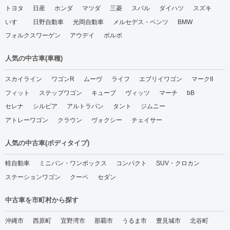
トヨタ
日産
ホンダ
マツダ
三菱
スバル
ダイハツ
スズキ
いすゞ
日野自動車
光岡自動車
メルセデス・ベンツ
BMW
フォルクスワーゲン
アウデイ
ボルボ
人気の中古車(車種)
スカイライン
ワゴンR
ムーヴ
ライフ
エブリイワゴン
マークII
フィット
ステップワゴン
キューブ
ヴィッツ
マーチ
bB
セレナ
シルビア
アルトラパン
タント
ジムニー
アトレーワゴン
クラウン
ヴォクシー
チェイサー
人気の中古車(ボディタイプ)
軽自動車
ミニバン・ワンボックス
コンパクト
SUV・クロカン
ステーションワゴン
クーペ
セダン
中古車を市町村から探す
沖縄市
西原町
宜野湾市
那覇市
うるま市
豊見城市
北谷町