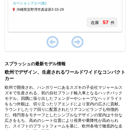
カーショップユー(友)
沖縄県宜野湾市真栄原3-33-29
57
在庫
件
Item
1
スプラッシュの最新モデル情報
of
1
欧州でデザイン、生産されるワールドワイドなコンパクト
カー
欧州で開発され、ハンガリーにあるスズキの子会社マジャールス
ズキで生産される、初の自社ブランド輸入車となるハッチバック
モデル。四隅に張り出したフェンダーやシャープなヘッドライト
をもつ外観は、切り立ったリアエンドにより室内の広さに貢献。
ラウンドしたリア回りに配置されたリアコンビランプも特徴的
だ。楕円形をモチーフとしたシンプルなデザインの室内は十分な
広さをもち、高めのシート位置により視界や乗降性が高められ
た。スイフトのプラットフォームを基に、欧州各地で徹底的な走