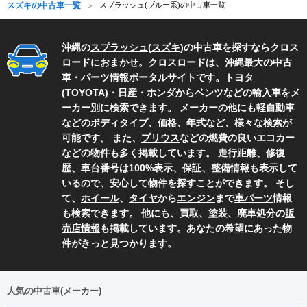
スズキの中古車一覧
スプラッシュ(ブルー系)の中古車一覧
沖縄の
スプラッシュ
(
スズキ
)の中古車を探すならクロス
ロードにおまかせ。クロスロードは、沖縄最大の中古
車・パーツ情報ポータルサイトです。
トヨタ
(TOYOTA)
・
日産
・
ホンダ
から
ベンツ
などの
輸入車
をメ
ーカー別に検索できます。 メーカーの他にも
軽自動車
などのボディタイプ、価格、年式など、様々な検索が
可能です。 また、
プリウス
などの燃費の良いエコカー
などの物件も多く掲載しています。 走行距離、修復
歴、車台番号は100%表示、保証、整備情報も表示して
いるので、安心して物件を探すことができます。 そし
て、
ホイール
、
タイヤ
から
エンジン
まで
車パーツ
情報
も検索できます。 他にも、買取、塗装、廃車処分の
販
売店情報
も掲載しています。あなたの希望にあった物
件がきっと見つかります。
人気の中古車(メーカー)