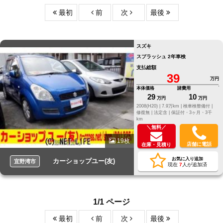
最初
前
次
最後
スズキ
スプラッシュ 2年車検
支払総額
39
万円
本体価格
諸費用
29
10
万円
万円
2008(H20) |
7.9万km |
検車検整備付 |
修復無 |
法定含 |
保証付・3ヶ月・3千
km
＼無料／
19枚
店舗に電話
在庫・見積り
お気に入り追加
カーショップユー(友)
宜野湾市
現在
7
人が追加済
1/1 ページ
最初
前
次
最後