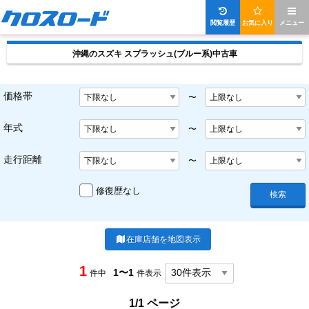
閲覧履歴
お気に入り
メニュー
沖縄のスズキ スプラッシュ(ブルー系)中古車
価格帯
〜
年式
〜
走行距離
〜
修復歴なし
検索
在庫店舗を地図表示
1
1〜1
件中
件表示
1/1 ページ