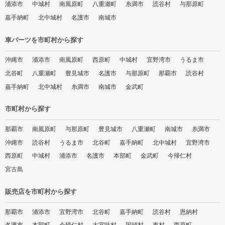
浦添市
中城村
南風原町
八重瀬町
糸満市
読谷村
与那原町
嘉手納町
北中城村
名護市
南城市
車パーツを市町村から探す
沖縄市
浦添市
南風原町
西原町
中城村
宜野湾市
うるま市
北谷町
八重瀬町
豊見城市
名護市
与那原町
那覇市
読谷村
嘉手納町
北中城村
糸満市
南城市
金武町
市町村から探す
那覇市
南風原町
与那原町
豊見城市
八重瀬町
南城市
糸満市
沖縄市
読谷村
うるま市
北谷町
嘉手納町
北中城村
宜野湾市
西原町
中城村
浦添市
名護市
本部町
金武町
今帰仁村
宮古島
販売店を市町村から探す
那覇市
浦添市
宜野湾市
北谷町
嘉手納町
読谷村
恩納村