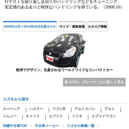
行テストを繰り返し足回りやハンドリングなどをチューニング、
安定感のある走りと軽快なハンドリングを得ている。（2008.10）
2008年10月〜2014年08月生産モデル
サイズ・価格相場
カタログ情報
欧州でデザイン、生産されるワールドワイドなコンパクトカー
モデル、グレードごとに詳しく見る
スズキから探す
スペーシア
ハスラー
ワゴンR
アルトラパン
アルト
｜
｜
｜
｜
｜
ジムニー
キャリイ
エブリイ
ソリオ
エブリイワゴン
｜
｜
｜
｜
沖縄中古車TOP
中古車メーカー
スズキの車種一覧