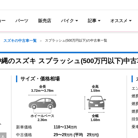
カー
パーツ
販売店
バイク
記事
オススメ
スズキの中古車一覧
スプラッシュ(500万円以下)の中古車一覧
沖縄のスズキ スプラッシュ(500万円以下)中古
サイズ・価格相場
全長
全高
エ
3.72m〜3.78m
1.59m
燃
燃
燃
ホイールベース
全幅
排
2.36m
1.68m
ト
乗
新車価格
118〜134
万円
中古価格
29〜29
(平均 29
)
万円
万円
見る