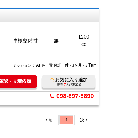
1200
車検整備付
無
cc
ミッション：
AT
色：
青
保証：
付・3ヶ月・3千km
お気に入り追加
庫確認・見積依頼
現在
7
人が追加済
098-897-5890
前
1
次