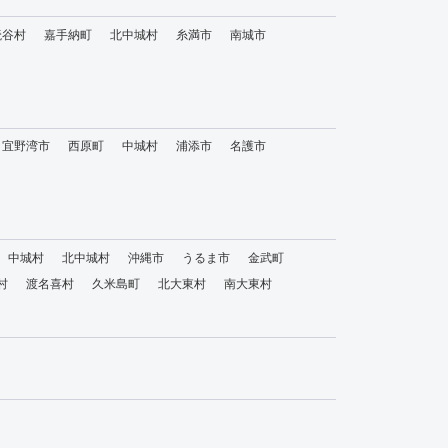
読谷村
嘉手納町
北中城村
糸満市
南城市
宜野湾市
西原町
中城村
浦添市
名護市
中城村
北中城村
沖縄市
うるま市
金武町
村
渡名喜村
久米島町
北大東村
南大東村