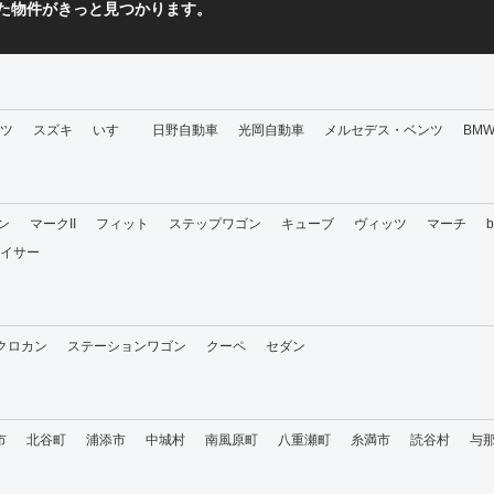
た物件がきっと見つかります。
ツ
スズキ
いすゞ
日野自動車
光岡自動車
メルセデス・ベンツ
BM
ン
マークII
フィット
ステップワゴン
キューブ
ヴィッツ
マーチ
イサー
・クロカン
ステーションワゴン
クーペ
セダン
市
北谷町
浦添市
中城村
南風原町
八重瀬町
糸満市
読谷村
与