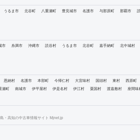
うるま市
北谷町
八重瀬町
豊見城市
名護市
与那原町
那覇市
城市
糸満市
沖縄市
読谷村
うるま市
北谷町
嘉手納町
北中城村
恩納村
名護市
本部町
今帰仁村
大宜味村
国頭村
東村
西原町
重瀬町
南城市
伊平屋村
伊是名村
伊江村
粟国村
渡嘉敷村
座間味
・高知の中古車情報サイト Mjnet.jp