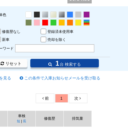
体色
修復歴なし
登録済未使用車
新車
売却を除く
ーワード
1
リセット
台 検索する
を見る
この条件で入庫お知らせメールを受け取る
前
1
次
車検
修復歴
排気量
短
|
長