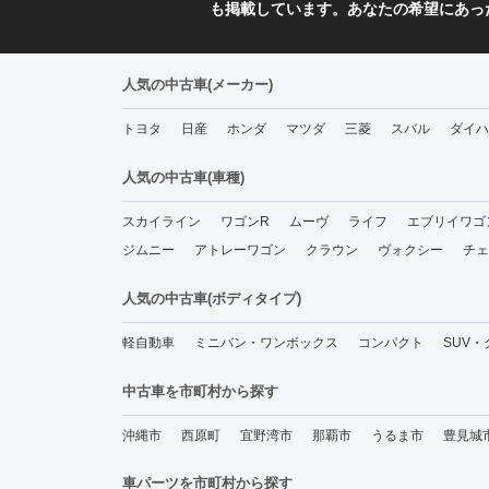
も掲載しています。あなたの希望にあっ
人気の中古車(メーカー)
トヨタ
日産
ホンダ
マツダ
三菱
スバル
ダイハ
人気の中古車(車種)
スカイライン
ワゴンR
ムーヴ
ライフ
エブリイワゴ
ジムニー
アトレーワゴン
クラウン
ヴォクシー
チェ
人気の中古車(ボディタイプ)
軽自動車
ミニバン・ワンボックス
コンパクト
SUV
中古車を市町村から探す
沖縄市
西原町
宜野湾市
那覇市
うるま市
豊見城
車パーツを市町村から探す