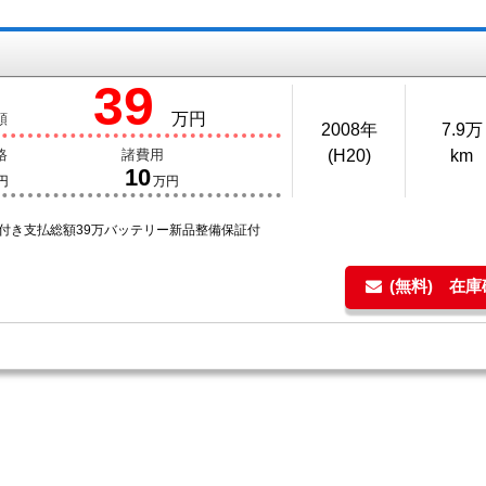
39
万円
額
2008年
7.9万
格
諸費用
(H20)
km
10
円
万円
年付き支払総額39万バッテリー新品整備保証付
(無料) 在