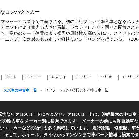
なコンパクトカー
社マジャールスズキで生産される、初の自社ブランド輸入車となるハッ
リアエンドにより室内の広さに貢献。ラウンドしたリア回りに配置され
もち、高めのシート位置により視界や乗降性が高められた。スイフトの
ニング、安定感のある走りと軽快なハンドリングを得ている。（2008
アルト
ジムニー
キャリイ
エブリイ
ソリオ
エブリイ
｜
｜
｜
｜
｜
｜
スズキの中古車一覧
スプラッシュ(500万円以下)の中古車一覧
探すならクロスロードにおまかせ。クロスロードは、沖縄最大の中古車
どの
輸入車
をメーカー別に検索できます。 メーカーの他にも
軽自動車
な
いエコカーなどの物件も多く掲載しています。 走行距離、修復歴、車台
。 そして、
ホイール
、
タイヤ
から
エンジン
まで
車パーツ
情報も検索でき