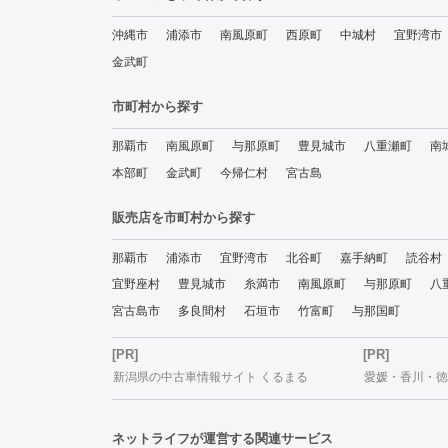
沖縄市
浦添市
南風原町
西原町
中城村
宜野湾市
金武町
市町村から探す
那覇市
南風原町
与那原町
豊見城市
八重瀬町
南
本部町
金武町
今帰仁村
宮古島
販売店を市町村から探す
那覇市
浦添市
宜野湾市
北谷町
嘉手納町
読谷村
宜野座村
豊見城市
糸満市
南風原町
与那原町
八
宮古島市
多良間村
石垣市
竹富町
与那国町
[PR]
[PR]
新潟県の中古車情報サイト くるまる
愛媛・香川・徳島
ネットライフが運営する関連サービス