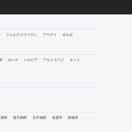
W
フォルクスワーゲン
アウデイ
ボルボ
bB
セレナ
シルビア
アルトラパン
タント
那原町
嘉手納町
北中城村
名護市
南城市