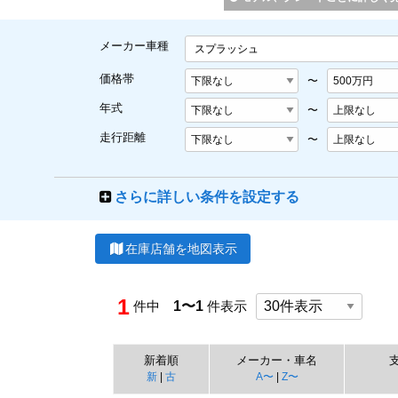
メーカー車種
スプラッシュ
価格帯
〜
年式
〜
走行距離
〜
さらに詳しい条件を設定する
在庫店舗を地図表示
1
件中
1〜1
件表示
新着順
メーカー・車名
新
|
古
A〜
|
Z〜