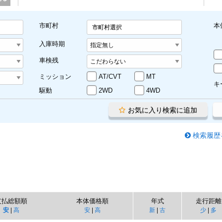
市町村
本
市町村選択
入庫時期
車検残
ミッション
AT/CVT
MT
キ
駆動
2WD
4WD
お気に入り検索に追加
検索履歴
支払総額順
本体価格順
年式
走行距離
安
|
高
安
|
高
新
|
古
少
|
多