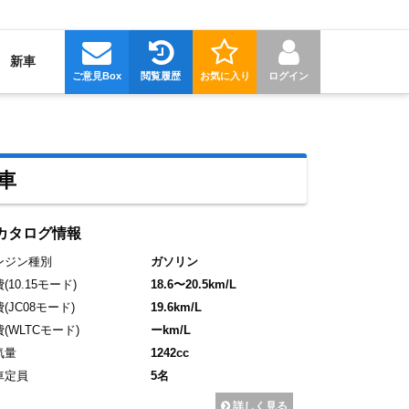
新車
ご意見Box
閲覧履歴
お気に入り
ログイン
車
カタログ情報
ンジン種別
ガソリン
費
(10.15モード)
18.6〜20.5km/L
費
(JC08モード)
19.6km/L
費
(WLTCモード)
ーkm/L
気量
1242cc
車定員
5名
詳しく見る