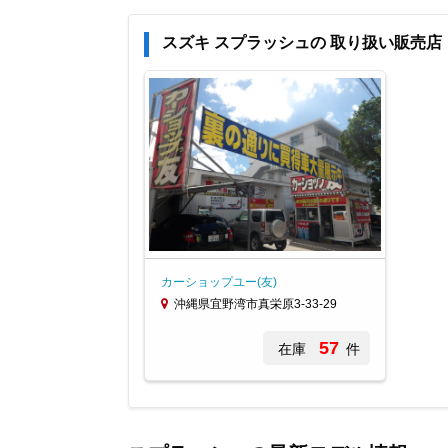
スズキ スプラッシュの 取り扱い販売店
カーショップユー(友)
沖縄県宜野湾市真栄原3-33-29
57
在庫
件
Item
1
of