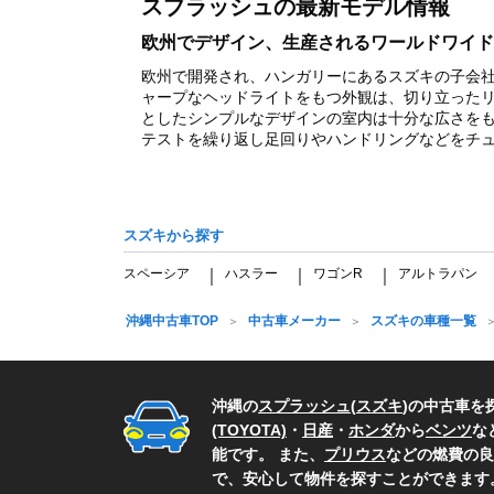
スプラッシュの最新モデル情報
1
欧州でデザイン、生産されるワールドワイド
欧州で開発され、ハンガリーにあるスズキの子会
ャープなヘッドライトをもつ外観は、切り立った
としたシンプルなデザインの室内は十分な広さを
テストを繰り返し足回りやハンドリングなどをチュー
スズキから探す
スペーシア
ハスラー
ワゴンR
アルトラパン
｜
｜
｜
沖縄中古車TOP
中古車メーカー
スズキの車種一覧
沖縄の
スプラッシュ
(
スズキ
)の中古車を
(TOYOTA)
・
日産
・
ホンダ
から
ベンツ
な
能です。 また、
プリウス
などの燃費の良
で、安心して物件を探すことができます