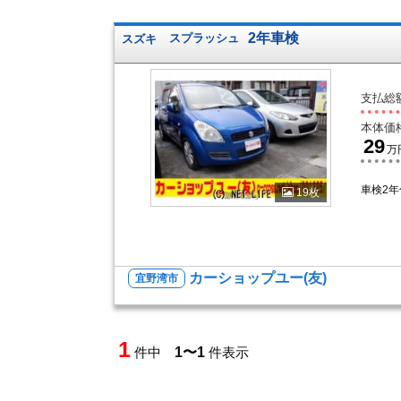
2年車検
スズキ
スプラッシュ
支払総
本体価
29
万
車検2
19枚
カーショップユー(友)
宜野湾市
1
件中
1〜1
件表示