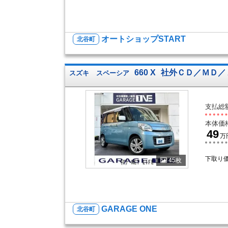
オートショップSTART
北谷町
660 X
社外ＣＤ／ＭＤ／
スズキ
スペーシア
支払総
本体価
49
万
下取り
45枚
GARAGE ONE
北谷町