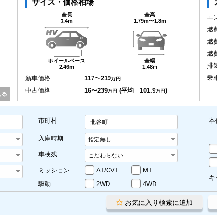
サイズ・価格相場
全長
全高
エ
3.4m
1.79m〜1.8m
燃
燃
燃
ホイールベース
全幅
排
2.46m
1.48m
乗
新車価格
117〜219
万円
中古価格
16〜239
(平均 101.9
)
万円
万円
見る
市町村
本
北谷町
入庫時期
車検残
ミッション
AT/CVT
MT
キ
駆動
2WD
4WD
お気に入り検索に追加