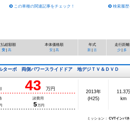
この車種の関連記事をチェック！
検索履歴
支払総額順
本体価格順
年式
走行距離
安
|
高
安
|
高
新
|
古
少
|
多
ルターボ 両側パワースライドドア 地デジＴＶ＆ＤＶＤ
43
万円
額
2013年
11.3
格
諸費用
(H25)
km
5
円
万円
ミッション：
CVTインパネ