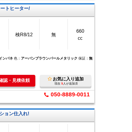
シートヒーター/
660
検R8/12
無
cc
Tインパネ
色：
アーバンブラウンパールメタリック
保証：
無
お気に入り追加
庫確認・見積依頼
現在
5
人が追加済
050-8889-0011
ション仕入れ!