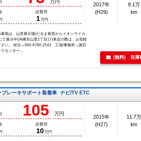
万円
額
2017年
8.1万
格
諸費用
(H29)
km
1
円
万円
の車両は、山里展示場(だるま食堂からイオンライカ
にて展示中(沖縄市山里2丁目17)来店の際は、お気軽
さい。 担当→090-9780-2543 工場/事務所→謝苅
クセンター...
(無料) 在
ーダーブレーキサポート装着車
ナビ/TV ETC
105
万円
額
2015年
11.7
格
諸費用
(H27)
km
10
円
万円