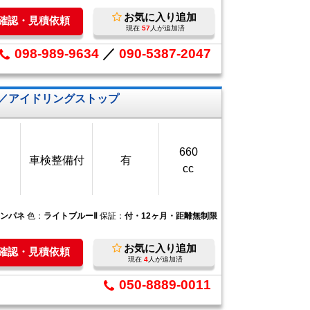
お気に入り追加
庫確認・見積依頼
現在
57
人が追加済
098-989-9634
／
090-5387-2047
／アイドリングストップ
660
車検整備付
有
cc
インパネ
色：
ライトブルーⅡ
保証：
付・12ヶ月・距離無制限
お気に入り追加
庫確認・見積依頼
現在
4
人が追加済
050-8889-0011