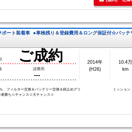
キサポート装着車
●車検残り＆登録費用＆ロング保証付☆バッテ
ご成約
額
2014年
10.4
格
諸費用
(H26)
km
---
イル、フィルター交換＆バッテリー交換＆錆止めグリ
ミッション
い者勝ち☆チャンス☆大チャンス☆