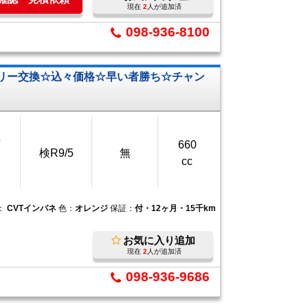
現在
2
人が追加済
098-936-8100
リー交換☆込々価格☆早い者勝ち☆チャン
万
660
検R9/5
無
cc
：
CVTインパネ
色：
オレンジ
保証：
付・12ヶ月・15千km
お気に入り追加
現在
2
人が追加済
098-936-9686