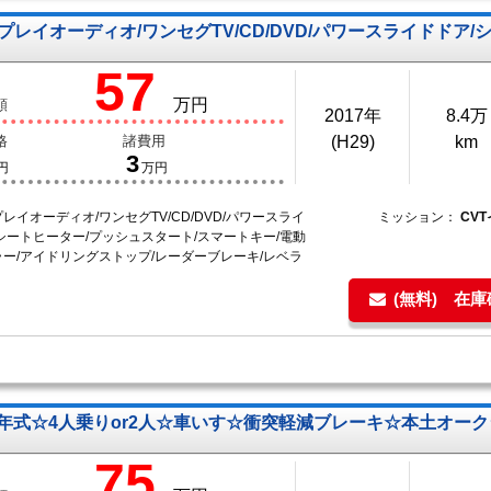
プレイオーディオ/ワンセグTV/CD/DVD/パワースライドドア/
57
万円
額
2017年
8.4万
格
諸費用
(H29)
km
3
円
万円
レイオーディオ/ワンセグTV/CD/DVD/パワースライ
ミッション：
CV
シートヒーター/プッシュスタート/スマートキー/電動
ー/アイドリングストップ/レーダーブレーキ/レベラ
(無料) 在
9年式☆4人乗りor2人☆車いす☆衝突軽減ブレーキ☆本土オーク
75