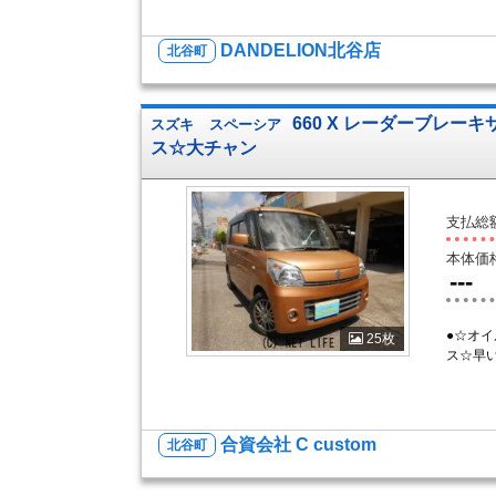
DANDELION北谷店
北谷町
660 X レーダーブレー
スズキ
スペーシア
ス☆大チャン
支払総
本体価
---
●☆オ
25枚
ス☆早
合資会社 C custom
北谷町