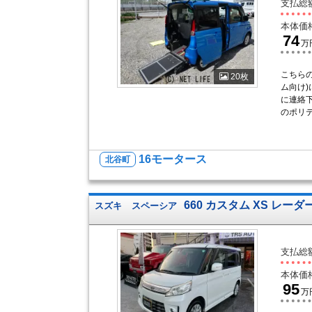
支払総
本体価
74
万
こちら
20枚
ム向け)
に連絡下
のポリテ
16モータース
北谷町
660 カスタム XS レ
スズキ
スペーシア
支払総
本体価
95
万