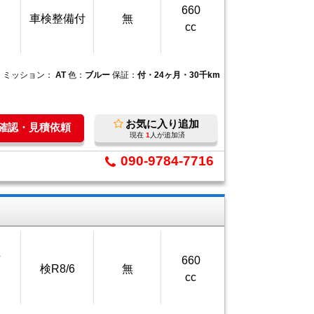
660
車検整備付
無
cc
ミッション：
AT
色：
ブルー
保証：
付・24ヶ月・30千km
お気に入り追加
庫確認・見積依頼
現在
1
人が追加済
090-9784-7716
万
660
検R8/6
無
cc