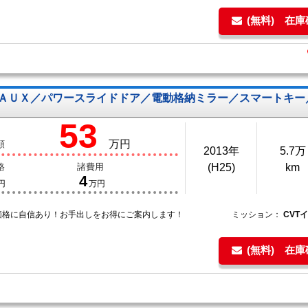
(無料) 在
ＡＵＸ／パワースライドドア／電動格納ミラー／スマートキー
53
万円
額
2013年
5.7万
格
諸費用
(H25)
km
4
円
万円
価格に自信あり！お手出しをお得にご案内します！
ミッション：
CVT
(無料) 在