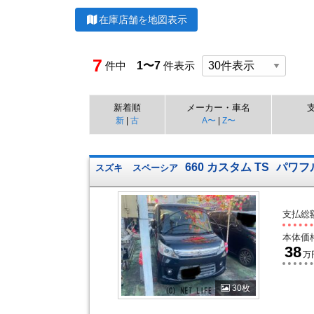
在庫店舗を地図表示
7
件中
1〜7
件表示
新着順
メーカー・車名
新
|
古
A〜
|
Z〜
660 カスタム TS
パワフ
スズキ
スペーシア
支払総
本体価
38
万
30枚