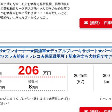
審査に通らなかった方お客様も弊社提携、信用回復ロ
り◎弊社独自リース購入方法もあり◎そのため当店で
％のお客様がお車に乗れます！！！車が欲しいけど、
組めない…そんな方もたくさんご...
(無料) 在
ボ★ワンオーナー★禁煙車★デュアルブレーキサポート★パーキ
側パワスラ★前後ドラレコ★保証継承可！新車注文も大歓迎です(^^
206
万円
額
2025年
300
格
諸費用
(R7)
km
8
万円
万円
約の方にＥＴＣプレゼント致します！来店前に必ずお
ミッショ
ださい！
(無料) 在