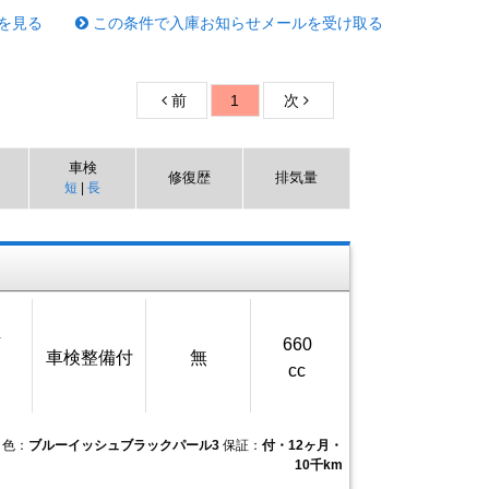
を見る
この条件で入庫お知らせメールを受け取る
前
1
次
車検
修復歴
排気量
短
|
長
万
660
車検整備付
無
cc
色：
ブルーイッシュブラックパール3
保証：
付・12ヶ月・
10千km