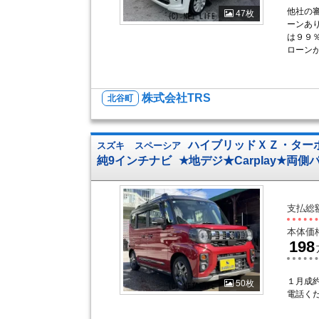
他社の
47枚
ーンあ
は９９
ローンが
株式会社TRS
北谷町
ハイブリッドＸＺ・ター
スズキ
スペーシア
純9インチナビ
★地デジ★Carplay★両
支払総
本体価
198
１月成
50枚
電話く