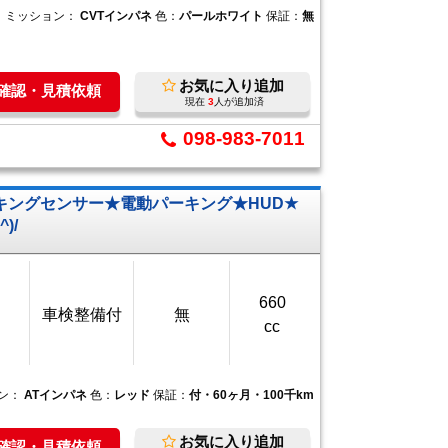
ミッション：
CVTインパネ
色：
パールホワイト
保証：
無
お気に入り追加
庫確認・見積依頼
現在
3
人が追加済
098-983-7011
ングセンサー★電動パーキング★HUD★
)/
660
車検整備付
無
cc
ン：
ATインパネ
色：
レッド
保証：
付・60ヶ月・100千km
お気に入り追加
庫確認・見積依頼