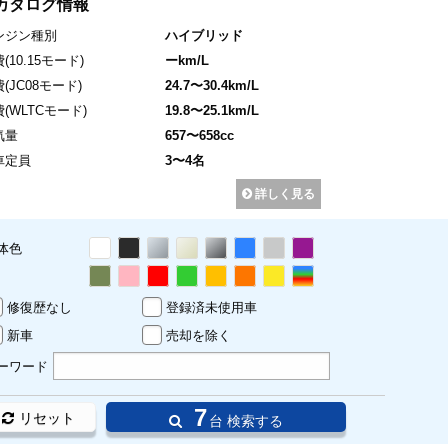
カタログ情報
ンジン種別
ハイブリッド
費
(10.15モード)
ーkm/L
費
(JC08モード)
24.7〜30.4km/L
費
(WLTCモード)
19.8〜25.1km/L
気量
657〜658cc
車定員
3〜4名
詳しく見る
体色
修復歴なし
登録済未使用車
新車
売却を除く
ーワード
7
リセット
台 検索する