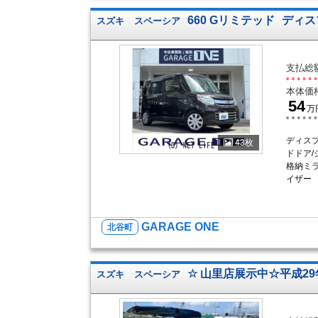
660 Gリミテッド
ディス
スズキ
スペーシア
支払総
本体価
54
万
ディスプ
43枚
ドドア/
格納ミラ
イザー
GARAGE ONE
北谷町
☆ 山里店展示中☆平成2
スズキ
スペーシア