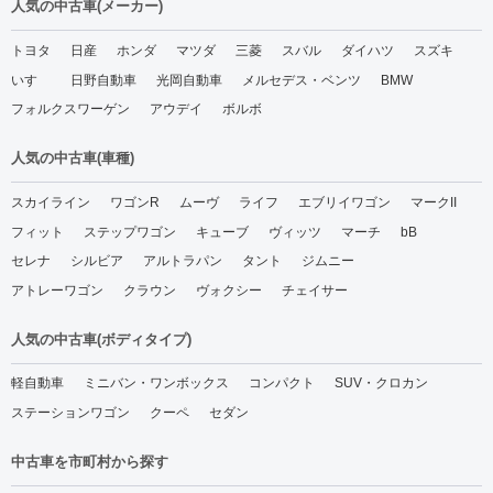
人気の中古車(メーカー)
トヨタ
日産
ホンダ
マツダ
三菱
スバル
ダイハツ
スズキ
いすゞ
日野自動車
光岡自動車
メルセデス・ベンツ
BMW
フォルクスワーゲン
アウデイ
ボルボ
人気の中古車(車種)
スカイライン
ワゴンR
ムーヴ
ライフ
エブリイワゴン
マークII
フィット
ステップワゴン
キューブ
ヴィッツ
マーチ
bB
セレナ
シルビア
アルトラパン
タント
ジムニー
アトレーワゴン
クラウン
ヴォクシー
チェイサー
人気の中古車(ボディタイプ)
軽自動車
ミニバン・ワンボックス
コンパクト
SUV・クロカン
ステーションワゴン
クーペ
セダン
中古車を市町村から探す