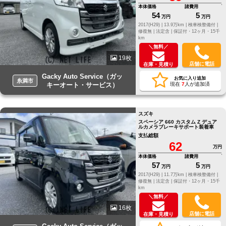
本体価格
諸費用
54
5
万円
万円
2017(H29) |
13.9万km |
検車検整備付 |
修復無 |
法定含 |
保証付・12ヶ月・15千
km
＼無料／
19枚
店舗に電話
在庫・見積り
Gacky Auto Service（ガッ
お気に入り追加
糸満市
キーオート・サービス）
現在
7
人が追加済
スズキ
スペーシア 660 カスタム Z デュア
ルカメラブレーキサポート装着車
支払総額
62
万円
本体価格
諸費用
57
5
万円
万円
2017(H29) |
11.7万km |
検車検整備付 |
修復無 |
法定含 |
保証付・12ヶ月・15千
km
＼無料／
16枚
店舗に電話
在庫・見積り