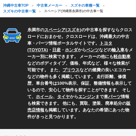
沖縄中古車TOP
中古車メーカー
スズキの車種一覧
スズキの中古車一覧
スペーシア(沖縄県糸満市)の中古車一覧
糸満市の
スペーシア
(
スズキ
)の中古車を探すならクロス
ロードにおまかせ。クロスロードは、沖縄最大の中古
車・パーツ情報ポータルサイトです。
トヨタ
(TOYOTA)
・
日産
・
ホンダ
から
ベンツ
などの
輸入車
をメ
ーカー別に検索できます。 メーカーの他にも
軽自動車
などのボディタイプ、価格、年式など、様々な検索が
可能です。 また、
プリウス
などの燃費の良いエコカー
などの物件も多く掲載しています。 走行距離、修復
歴、車台番号は100%表示、保証、整備情報も表示して
いるので、安心して物件を探すことができます。 そし
て、
ホイール
、
タイヤ
から
エンジン
まで
車パーツ
情報
も検索できます。 他にも、買取、塗装、廃車処分の
販
売店情報
も掲載しています。あなたの希望にあった物
件がきっと見つかります。