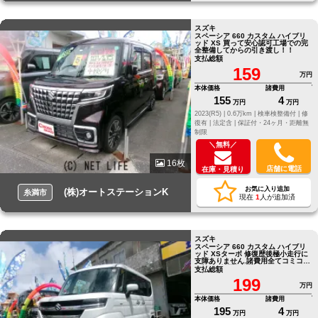
スズキ
スペーシア 660 カスタム ハイブリ
ッド XS 買って安心認可工場での完
全整備してからの引き渡し！！
支払総額
159
万円
本体価格
諸費用
155
4
万円
万円
2023(R5) |
0.6万km |
検車検整備付 |
修
復有 |
法定含 |
保証付・24ヶ月・距離無
制限
＼無料／
16枚
店舗に電話
在庫・見積り
お気に入り追加
(株)オートステーションK
糸満市
現在
1
人が追加済
スズキ
スペーシア 660 カスタム ハイブリ
ッド XSターボ 修復歴後極小走行に
支障ありません.諸費用全てコミコミ
価格で2年間保証込みで～す！！
支払総額
199
万円
本体価格
諸費用
195
4
万円
万円