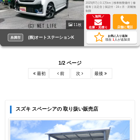
2025(R7) |
0.1万km |
検車検整備付 |
修
復有 |
法定含 |
保証付・24ヶ月・距離無
制限
＼無料／
11枚
店舗に電話
在庫・見積り
お気に入り追加
(株)オートステーションK
糸満市
現在
1
人が追加済
1/2 ページ
最初
前
次
最後
スズキ スペーシアの 取り扱い販売店