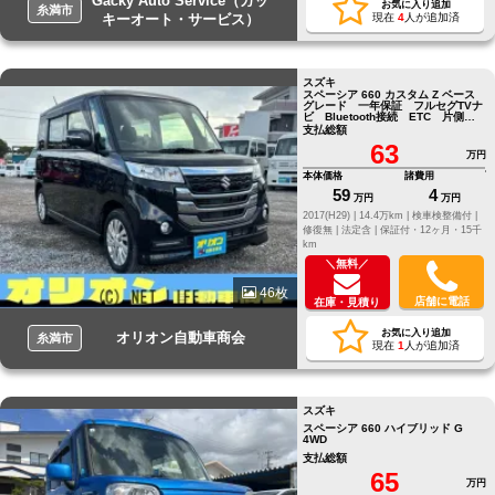
Gacky Auto Service（ガッ
お気に入り追加
糸満市
キーオート・サービス）
現在
4
人が追加済
スズキ
スペーシア 660 カスタム Z ベース
グレード 一年保証 フルセグTVナ
ビ Bluetooth接続 ETC 片側パ
ワースライドドア
支払総額
63
万円
本体価格
諸費用
59
4
万円
万円
2017(H29) |
14.4万km |
検車検整備付 |
修復無 |
法定含 |
保証付・12ヶ月・15千
km
＼無料／
46枚
店舗に電話
在庫・見積り
お気に入り追加
オリオン自動車商会
糸満市
現在
1
人が追加済
スズキ
スペーシア 660 ハイブリッド G
4WD
支払総額
65
万円