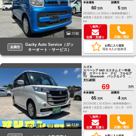
本体価格
諸費用
60
5
万円
万円
2019(R1) |
11.9万km |
検車検整備付 |
修復無 |
法定含 |
保証付・12ヶ月・15千
km
＼無料／
20枚
店舗に電話
在庫・見積り
Gacky Auto Service（ガッ
お気に入り追加
糸満市
キーオート・サービス）
現在
6
人が追加済
スズキ
スペーシア 660 カスタム Z 一年保
証 スマートキー ナビ フルセグ
TV Bluetooth バックカメラ
ETC
支払総額
69
万円
本体価格
諸費用
65
4
万円
万円
2017(H29) |
10.6万km |
検車検整備付 |
修復有 |
法定含 |
保証付・12ヶ月・15千
km
＼無料／
41枚
店舗に電話
在庫・見積り
お気に入り追加