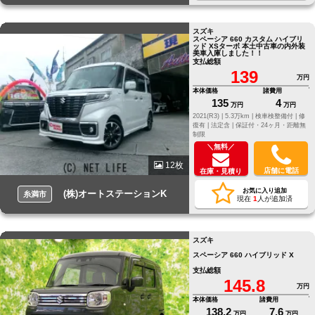
スズキ
スペーシア 660 カスタム ハイブリ
ッド XSターボ 本土中古車の内外装
美車入庫しました！！
支払総額
139
万円
本体価格
諸費用
135
4
万円
万円
2021(R3) |
5.3万km |
検車検整備付 |
修
復有 |
法定含 |
保証付・24ヶ月・距離無
制限
＼無料／
12枚
店舗に電話
在庫・見積り
お気に入り追加
(株)オートステーションK
糸満市
現在
1
人が追加済
スズキ
スペーシア 660 ハイブリッド X
支払総額
145.8
万円
本体価格
諸費用
138.2
7.6
万円
万円