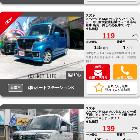
スズキ
NEW
スペーシア 660 カスタム ハイブリ
ッド GS 衝突被害軽減ブレーキ非装
着車 店長一押しの必見車で～す！！
支払総額
119
万円
本体価格
諸費用
115
4
万円
万円
2019(R1) |
6.4万km |
検車検整備付 |
修
復無 |
法定含 |
保証付・24ヶ月・距離無
制限
＼無料／
10枚
店舗に電話
在庫・見積り
お気に入り追加
(株)オートステーションK
糸満市
現在
1
人が追加済
スズキ
スペーシア 660 カスタム XSターボ
下廻りアンダーコート.ドア廻り錆止
めサービスしま～す！！
支払総額
139
万円
本体価格
諸費用