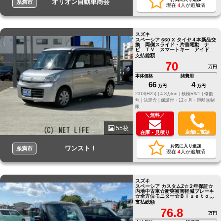
オリオン自動車商会
糸満市
現在
4
人が追加済
スズキ
スペーシア 660 X タイヤ４本新品交
換 両側スライド・片側電動 ナ
ビ ＴＶ スマートキー アイドリ
ングストップ 電動格納
支払総額
70
万円
本体価格
諸費用
66
4
万円
万円
2013(H25) |
4.8万km |
検検R9/1 |
修復
無 |
法定含 |
保証付・12ヶ月・距離無制
限
＼無料／
55枚
店舗に電話
在庫・見積り
お気に入り追加
ワンスト！
糸満市
現在
4
人が追加済
スズキ
スペーシア カスタムZ☆２年保証☆
内地中古車☆衝突被害軽減ブレーキ
☆全方位モニター☆Ｂｌｕｅｔｏｏ
ｔｈオーディオ☆フルセグＴＶ☆純
支払総額
正ナビ☆両側パワースライド☆ETC
76.8
万円