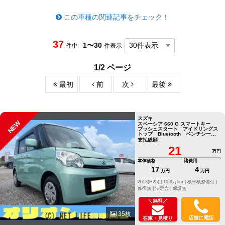
この車種の関連記事をチェック！
37
1〜30
件中
件表示
1/2 ページ
最初
前
次
最後
スズキ
NEW
スペーシア 660 G スマートキー
プッシュスタート アイドリングス
トップ Bluetooth ベンチシー
ト
支払総額
21
万円
本体価格
諸費用
17
4
万円
万円
2013(H25) |
10.9万km |
検車検整備付 |
修復無 |
法定含 |
保証無
＼無料／
35枚
店舗に電話
在庫・見積り