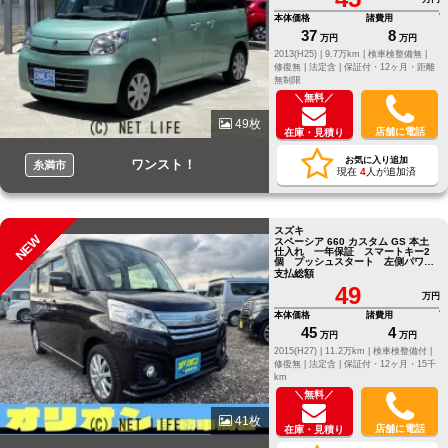
本体価格
諸費用
37
8
万円
万円
2013(H25) |
9.7万km |
検車検整備無 |
修復無 |
法定含 |
保証付・12ヶ月・距離
無制限
＼無料／
49枚
店舗に電話
在庫・見積り
お気に入り追加
ワンスト！
糸満市
現在
4
人が追加済
スズキ
NEW
スペーシア 660 カスタム GS 本土
仕入れ 一年保証 スマートキー2
個 プッシュスタート 左側パワー
スライドドア
支払総額
49
万円
本体価格
諸費用
45
4
万円
万円
2015(H27) |
11.2万km |
検車検整備付 |
修復無 |
法定含 |
保証付・12ヶ月・15千
km
＼無料／
41枚
店舗に電話
在庫・見積り