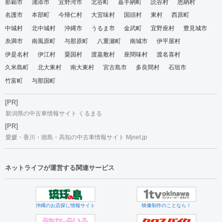
那覇市
浦添市
宜野湾市
北谷町
嘉手納町
読谷村
恩納村
名護市
本部町
今帰仁村
大宜味村
国頭村
東村
西原町
中城村
北中城村
沖縄市
うるま市
金武町
宜野座村
豊見城市
糸満市
南風原町
与那原町
八重瀬町
南城市
伊平屋村
伊是名村
伊江村
粟国村
渡嘉敷村
座間味村
渡名喜村
久米島町
北大東村
南大東村
宮古島市
多良間村
石垣市
竹富町
与那国町
[PR]
新潟県の中古車情報サイト くるまる
[PR]
愛媛・香川・徳島・高知の中古車情報サイト Mjnet.jp
ネットライフが運営する関連サービス
沖縄のお店探し情報サイト
映像制作のことなら！