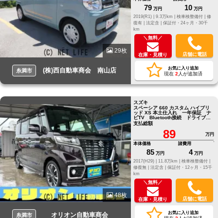
79
10
万円
万円
2019(R1) |
9.3万km |
検車検整備付 |
修
復有 |
法定含 |
保証付・24ヶ月・30千
km
＼無料／
29枚
店舗に電話
在庫・見積り
お気に入り追加
(株)西自動車商会 南山店
糸満市
現在
2
人が追加済
スズキ
スペーシア 660 カスタム ハイブリ
ッド XS 本土仕入れ 一年保証 ナ
ビTV Bluetooth接続 ドライブレ
コーダー ETC バックカメラ
支払総額
89
万円
本体価格
諸費用
85
4
万円
万円
2017(H29) |
11.8万km |
検車検整備付 |
修復無 |
法定含 |
保証付・12ヶ月・15千
km
＼無料／
48枚
店舗に電話
在庫・見積り
お気に入り追加
オリオン自動車商会
糸満市