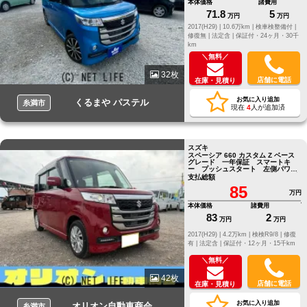
本体価格
諸費用
71.8
5
万円
万円
2017(H29) |
10.6万km |
検車検整備付 |
修復無 |
法定含 |
保証付・24ヶ月・30千
km
＼無料／
32枚
店舗に電話
在庫・見積り
お気に入り追加
くるまや パステル
糸満市
現在
4
人が追加済
スズキ
スペーシア 660 カスタム Z ベース
グレード 一年保証 スマートキ
ー プッシュスタート 左側パワー
スライドドア フルセグＴＶ ナビ
支払総額
85
万円
本体価格
諸費用
83
2
万円
万円
2017(H29) |
4.2万km |
検検R9/8 |
修復
有 |
法定含 |
保証付・12ヶ月・15千km
＼無料／
42枚
店舗に電話
在庫・見積り
お気に入り追加
オリオン自動車商会
糸満市