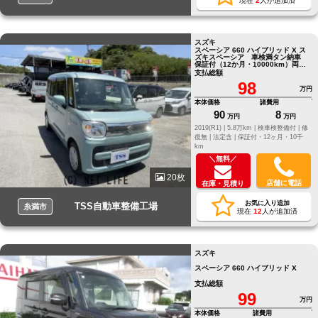
現在
2
人が追加済
スズキ
スペーシア 660 ハイブリッド X ス
ズキスペーシア 車検満タン納車
保証付（12か月・10000km）両側
スライドドア 錆止めあり
支払総額
98
万円
本体価格
諸費用
90
8
万円
万円
2019(R1) |
5.8万km |
検車検整備付 |
修
復無 |
法定含 |
保証付・12ヶ月・10千
km
＼無料／
20枚
店舗に電話
在庫・見積り
お気に入り追加
TSS自動車整備工場
糸満市
現在
12
人が追加済
スズキ
スペーシア 660 ハイブリッド X
支払総額
99
万円
本体価格
諸費用