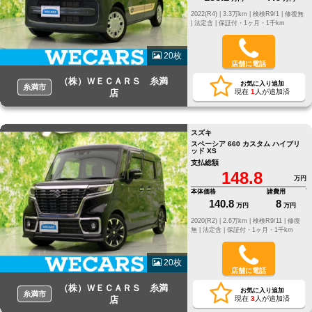
2022(R4) |
3.3万km |
検検R9/1 |
修復無
|
法定含 |
保証付・1ヶ月・1千km
20枚
店舗に電話
（株）ＷＥＣＡＲＳ 糸満
お気に入り追加
糸満市
店
現在
1
人が追加済
スズキ
スペーシア 660 カスタム ハイブリ
ッド XS
支払総額
148.8
万円
本体価格
諸費用
140.8
8
万円
万円
2020(R2) |
2.6万km |
検検R9/11 |
修復
無 |
法定含 |
保証付・1ヶ月・1千km
20枚
店舗に電話
（株）ＷＥＣＡＲＳ 糸満
お気に入り追加
糸満市
店
現在
3
人が追加済