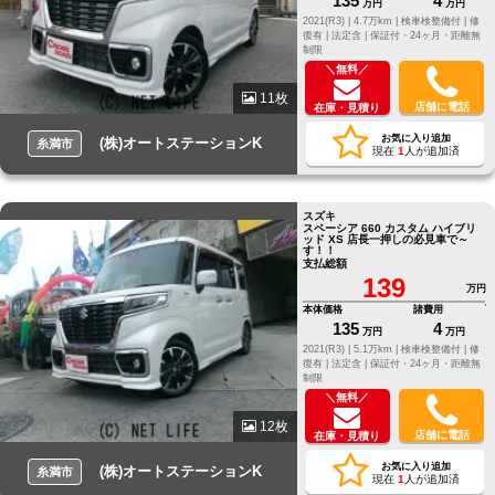
135
4
万円
万円
2021(R3) |
4.7万km |
検車検整備付 |
修
復有 |
法定含 |
保証付・24ヶ月・距離無
制限
＼無料／
11枚
店舗に電話
在庫・見積り
お気に入り追加
(株)オートステーションK
糸満市
現在
1
人が追加済
スズキ
スペーシア 660 カスタム ハイブリ
ッド XS 店長一押しの必見車で～
す！！
支払総額
139
万円
本体価格
諸費用
135
4
万円
万円
2021(R3) |
5.1万km |
検車検整備付 |
修
復有 |
法定含 |
保証付・24ヶ月・距離無
制限
＼無料／
12枚
店舗に電話
在庫・見積り
お気に入り追加
(株)オートステーションK
糸満市
現在
1
人が追加済