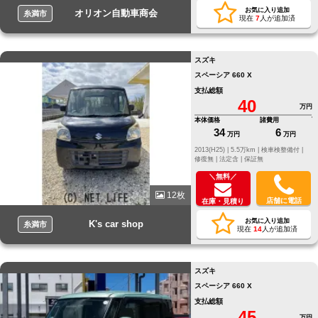
お気に入り追加
オリオン自動車商会
糸満市
現在
7
人が追加済
スズキ
スペーシア 660 X
支払総額
40
万円
本体価格
諸費用
34
6
万円
万円
2013(H25) |
5.5万km |
検車検整備付 |
修復無 |
法定含 |
保証無
＼無料／
12枚
店舗に電話
在庫・見積り
お気に入り追加
K's car shop
糸満市
現在
14
人が追加済
スズキ
スペーシア 660 X
支払総額
45
万円