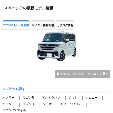
1
スペーシアの最新モデル情報
of
4
2023年11月〜生産中
サイズ・価格相場
カタログ情報
モデル、グレードごとに詳しく見る
スズキから探す
ハスラー
ワゴンR
アルトラパン
アルト
ジムニー
｜
｜
｜
｜
｜
キャリイ
エブリイ
ソリオ
エブリイワゴン
｜
｜
｜
｜
ワゴンRスマイル