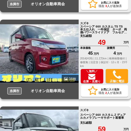
お気に入り追加
オリオン自動車商会
糸満市
現在
3
人が追加済
スズキ
スペーシア 660 カスタム TS TS
本土仕入れ 一年保証 ターボ 両
側パワースライドドア フルセグTV
ナビ Bluetooth接続
支払総額
49
万円
本体価格
諸費用
45
4
万円
万円
2014(H26) |
11.2万km |
検車検整備付 |
修復無 |
法定含 |
保証付・12ヶ月・15千
km
＼無料／
38枚
店舗に電話
在庫・見積り
お気に入り追加
オリオン自動車商会
糸満市
現在
2
人が追加済
スズキ
スペーシア 660 カスタム Z デュア
ルカメラブレーキサポート装着車
支払総額
59
万円