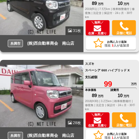
89
10
万円
万円
2019(R1) |
7.5万km |
検車検整備付 |
修
復無 |
法定含 |
保証付・24ヶ月・30千
km
＼無料／
31枚
店舗に電話
在庫・見積り
お気に入り追加
(株)西自動車商会 南山店
糸満市
現在
3
人が追加済
スズキ
スペーシア 660 ハイブリッド X
支払総額
99
万円
本体価格
諸費用
89
10
万円
万円
2018(H30) |
3.2万km |
検車検整備付 |
修復無 |
法定含 |
保証付・24ヶ月・30千
km
＼無料／
28枚
店舗に電話
在庫・見積り
お気に入り追加
(株)西自動車商会 南山店
糸満市
現在
1
人が追加済