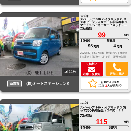
スズキ
スペーシア 660 ハイブリッド G ス
ズキセーフティサポート非装着車 ス
マートスペアキーサービスしま～
す！！
支払総額
99
万円
本体価格
諸費用
95
4
万円
万円
2020(R2) |
5.7万km |
検検R9/3 |
修復有
|
法定含 |
保証付・24ヶ月・距離無制限
＼無料／
11枚
店舗に電話
在庫・見積り
お気に入り追加
(株)オートステーションK
糸満市
現在
2
人が追加済
スズキ
スペーシア 660 ハイブリッド X 買
って安心長期保証（２年間）！！
支払総額
115
万円
本体価格
諸費用