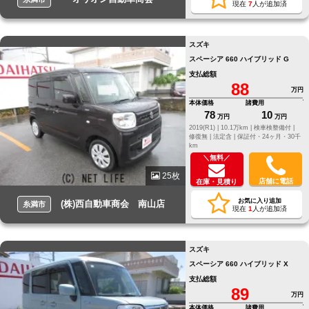
現在
7
人が追加済
スズキ
スペーシア 660 ハイブリッド G
支払総額
88
万円
本体価格
諸費用
78
10
万円
万円
2019(R1) |
10.1万km |
検車検整備付 |
修復無 |
法定含 |
保証付・24ヶ月・30千
km
＼無料／
25枚
店舗に電話
在庫・見積り
お気に入り追加
(株)西自動車商会 南山店
糸満市
現在
1
人が追加済
スズキ
スペーシア 660 ハイブリッド X
支払総額
89
万円
本体価格
諸費用