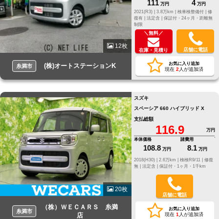
111
4
万円
万円
2021(R3) |
3.8万km |
検車検整備付 |
修
復有 |
法定含 |
保証付・24ヶ月・距離無
制限
＼無料／
12枚
店舗に電話
在庫・見積り
お気に入り追加
(株)オートステーションK
糸満市
現在
2
人が追加済
スズキ
スペーシア 660 ハイブリッド X
支払総額
116.9
万円
本体価格
諸費用
108.8
8.1
万円
万円
2018(H30) |
2.6万km |
検検R9/11 |
修復
無 |
法定含 |
保証付・1ヶ月・1千km
20枚
店舗に電話
（株）ＷＥＣＡＲＳ 糸満
お気に入り追加
糸満市
店
現在
1
人が追加済