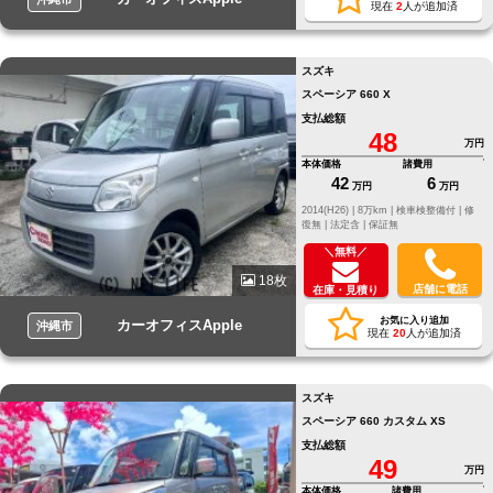
現在
2
人が追加済
スズキ
スペーシア 660 X
支払総額
48
万円
本体価格
諸費用
42
6
万円
万円
2014(H26) |
8万km |
検車検整備付 |
修
復無 |
法定含 |
保証無
＼無料／
18枚
店舗に電話
在庫・見積り
お気に入り追加
カーオフィスApple
沖縄市
現在
20
人が追加済
スズキ
スペーシア 660 カスタム XS
支払総額
49
万円
本体価格
諸費用