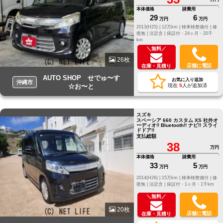
ID[@805icatl]
本体価格
諸費用
29
6
万円
万円
2013(H25) |
12万km |
検車検整備付 |
修
復無 |
法定含 |
保証付・24ヶ月・20千
km
＼無料／
26枚
店舗に電話
在庫・見積り
AUTO SHOP せでゅ〜す
お気に入り追加
沖縄市
☆お〜と
現在
5
人が追加済
スズキ
スペーシア 660 カスタム XS 社外オ
ーディオ!! Bluetooth!! ナビ!! スライ
ドドア!!
支払総額
38
万円
本体価格
諸費用
33
5
万円
万円
2014(H26) |
15万km |
検車検整備付 |
修
復無 |
法定含 |
保証付・1ヶ月・1千km
＼無料／
20枚
店舗に電話
在庫・見積り