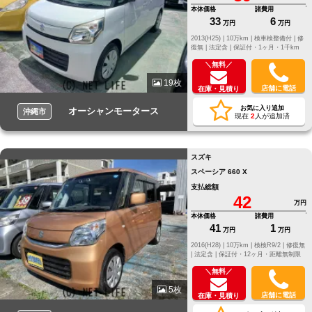
本体価格
諸費用
33
6
万円
万円
2013(H25) |
10万km |
検車検整備付 |
修
復無 |
法定含 |
保証付・1ヶ月・1千km
＼無料／
19枚
店舗に電話
在庫・見積り
お気に入り追加
オーシャンモータース
沖縄市
現在
2
人が追加済
スズキ
スペーシア 660 X
支払総額
42
万円
本体価格
諸費用
41
1
万円
万円
2016(H28) |
10万km |
検検R9/2 |
修復無
|
法定含 |
保証付・12ヶ月・距離無制限
＼無料／
5枚
店舗に電話
在庫・見積り