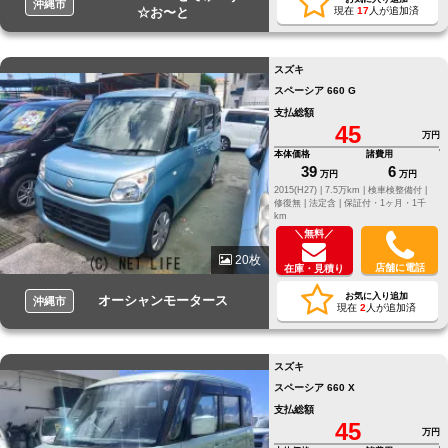
沖縄市
☆お〜と
現在
17
人が追加済
スズキ
スペーシア 660 G
支払総額
45
万円
本体価格
諸費用
39
6
万円
万円
2015(H27) |
7.5万km |
検車検整備付 |
修復無 |
法定含 |
保証付・1ヶ月・1千
km
＼無料／
20枚
店舗に電話
在庫・見積り
お気に入り追加
オーシャンモータース
沖縄市
現在
2
人が追加済
スズキ
スペーシア 660 X
支払総額
45
万円