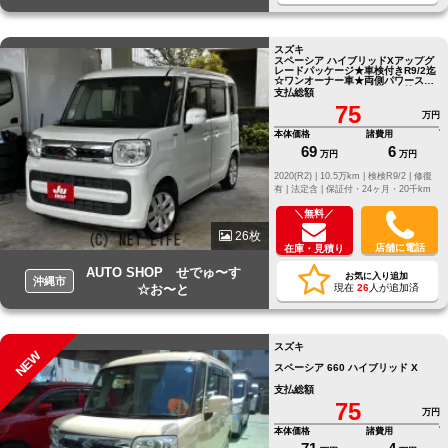
スズキ
スペーシア ハイブリッドXアップグ
レードパッケージ★車検付きR9/2迄
☆ワンオーナー車★両側パワースラ
イド☆スマートキー★早い者勝ち☆
支払総額
●他店にてローンNGだったお客様で
75
もお気軽にご相談ください●LINE
万円
ID[@805icatl]
本体価格
諸費用
69
6
万円
万円
2020(R2) |
10.5万km |
検検R9/2 |
修復
有 |
法定含 |
保証付・24ヶ月・20千km
＼無料／
26枚
店舗に電話
在庫・見積り
AUTO SHOP せでゅ〜す
お気に入り追加
沖縄市
☆お〜と
現在
26
人が追加済
スズキ
NEW
スペーシア 660 ハイブリッド X
支払総額
75
万円
本体価格
諸費用