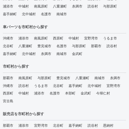
浦添市
中城村
南風原町
八重瀬町
糸満市
読谷村
与那原町
嘉手納町
北中城村
名護市
南城市
車パーツを市町村から探す
沖縄市
浦添市
南風原町
西原町
中城村
宜野湾市
うるま市
北谷町
八重瀬町
豊見城市
名護市
与那原町
那覇市
読谷村
嘉手納町
北中城村
糸満市
南城市
金武町
市町村から探す
那覇市
南風原町
与那原町
豊見城市
八重瀬町
南城市
糸満市
沖縄市
読谷村
うるま市
北谷町
嘉手納町
北中城村
宜野湾市
西原町
中城村
浦添市
名護市
本部町
金武町
今帰仁村
宮古島
販売店を市町村から探す
那覇市
浦添市
宜野湾市
北谷町
嘉手納町
読谷村
恩納村