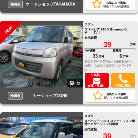
お気に入り追加
オートショップTAKAHARA
沖縄市
現在
13
人が追加済
スズキ
NEW
スペーシア 660 X Bluetooth付
き！ TV！
支払総額
39
万円
本体価格
諸費用
33
6
万円
万円
2013(H25) |
6.5万km |
検車検整備付 |
修復有 |
法定含 |
保証付・1ヶ月・1千
km
＼無料／
6枚
店舗に電話
在庫・見積り
お気に入り追加
カーショップZONE
沖縄市
現在
1
人が追加済
スズキ
スペーシア 660 X スマートフォン連
携ナビゲーション装着車
支払総額
39
万円