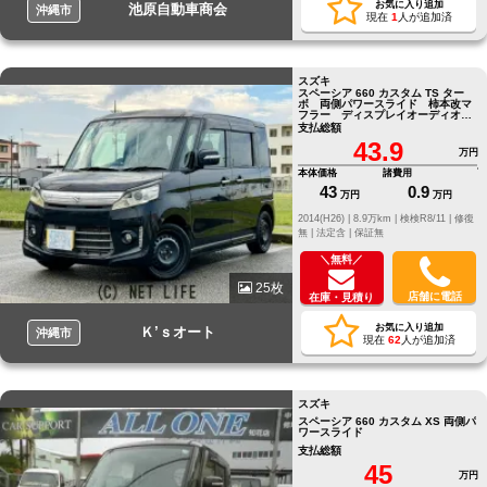
お気に入り追加
池原自動車商会
沖縄市
現在
1
人が追加済
スズキ
スペーシア 660 カスタム TS ター
ボ 両側パワースライド 柿本改マ
フラー ディスプレイオーディオ
Bluetooth バックカメラ
支払総額
43.9
万円
本体価格
諸費用
43
0.9
万円
万円
2014(H26) |
8.9万km |
検検R8/11 |
修復
無 |
法定含 |
保証無
＼無料／
25枚
店舗に電話
在庫・見積り
お気に入り追加
Ｋ’ｓオート
沖縄市
現在
62
人が追加済
スズキ
スペーシア 660 カスタム XS 両側パ
ワースライド
支払総額
45
万円