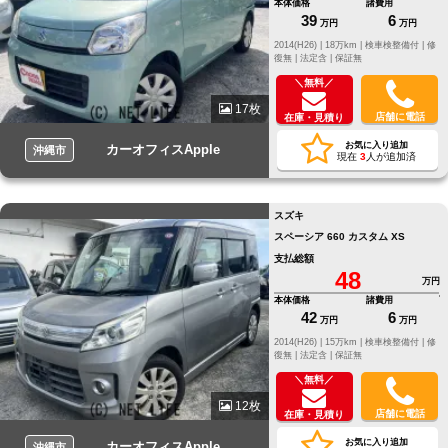
本体価格
諸費用
39
6
万円
万円
2014(H26) |
18万km |
検車検整備付 |
修
復無 |
法定含 |
保証無
＼無料／
17枚
店舗に電話
在庫・見積り
お気に入り追加
カーオフィスApple
沖縄市
現在
3
人が追加済
スズキ
スペーシア 660 カスタム XS
支払総額
48
万円
本体価格
諸費用
42
6
万円
万円
2014(H26) |
15万km |
検車検整備付 |
修
復無 |
法定含 |
保証無
＼無料／
12枚
店舗に電話
在庫・見積り
お気に入り追加
カーオフィスApple
沖縄市