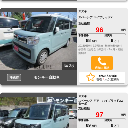
スズキ
スペーシア ハイブリッドX
支払総額
96
万円
本体価格
諸費用
88
8
万円
万円
2018(H30) |
6.5万km |
検車検整備付 |
修復有 |
法定含 |
保証付・3ヶ月・距離
無制限
2枚
店舗に電話
お気に入り追加
モンキー自動車
沖縄市
現在
4
人が追加済
スズキ
スペーシア ギア ハイブリッドXZ
ターボ
支払総額
97
万円
本体価格
諸費用
89
8
万円
万円