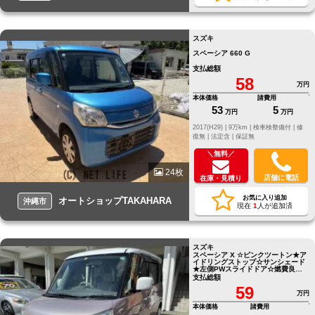
スズキ
スペーシア 660 G
支払総額
58
万円
本体価格
諸費用
53
5
万円
万円
2017(H29) |
9万km |
検車検整備付 |
修
復無 |
法定含 |
保証無
＼無料／
24枚
店舗に電話
在庫・見積り
お気に入り追加
オートショップTAKAHARA
沖縄市
現在
1
人が追加済
スズキ
スペーシア X ☆ピンクツートン★ア
イドリングストップ☆サンシェード
★左側PWスライドドア☆燃費良し
♪★
支払総額
59
万円
本体価格
諸費用