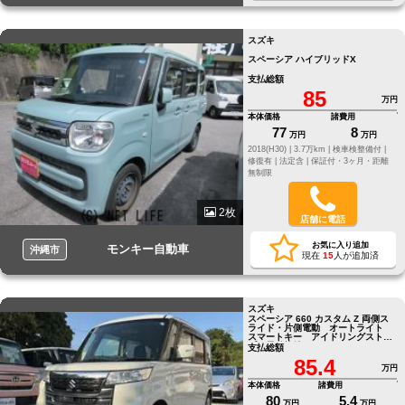
スズキ
スペーシア ハイブリッドX
支払総額
85
万円
本体価格
諸費用
77
8
万円
万円
2018(H30) |
3.7万km |
検車検整備付 |
修復有 |
法定含 |
保証付・3ヶ月・距離
無制限
2枚
店舗に電話
お気に入り追加
モンキー自動車
沖縄市
現在
15
人が追加済
スズキ
スペーシア 660 カスタム Z 両側ス
ライド・片側電動 オートライト
スマートキー アイドリングストッ
プ 電動格納ミラー
支払総額
85.4
万円
本体価格
諸費用
80
5.4
万円
万円