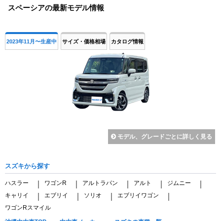
スペーシアの最新モデル情報
of
4
2023年11月〜生産中
サイズ・価格相場
カタログ情報
モデル、グレードごとに詳しく見る
スズキから探す
ハスラー
ワゴンR
アルトラパン
アルト
ジムニー
｜
｜
｜
｜
｜
キャリイ
エブリイ
ソリオ
エブリイワゴン
｜
｜
｜
｜
ワゴンRスマイル