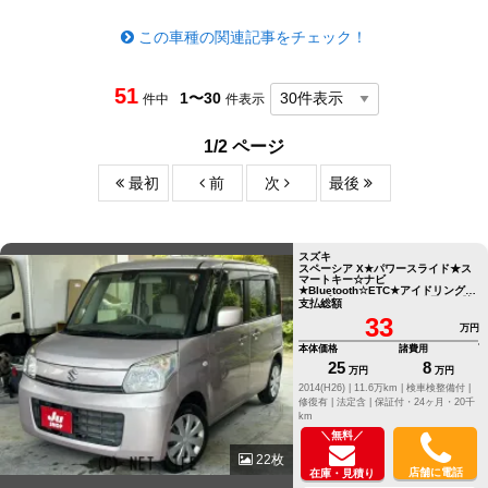
この車種の関連記事をチェック！
51
1〜30
件中
件表示
1/2 ページ
最初
前
次
最後
スズキ
スペーシア X★パワースライド★ス
マートキー☆ナビ
★Bluetooth☆ETC★アイドリングス
トップ☆オートエアコン★早い者勝
支払総額
ち☆ ●他店にてローンNGだったお客
33
様でもお気軽にご相談ください
万円
●LINE ID[@805icatl]
本体価格
諸費用
25
8
万円
万円
2014(H26) |
11.6万km |
検車検整備付 |
修復有 |
法定含 |
保証付・24ヶ月・20千
km
＼無料／
22枚
店舗に電話
在庫・見積り