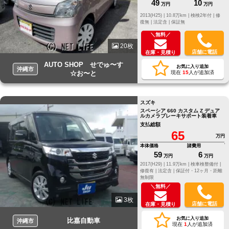
49
10
万円
万円
2013(H25) |
10.8万km |
検検2年付 |
修
復無 |
法定含 |
保証無
＼無料／
20枚
店舗に電話
在庫・見積り
AUTO SHOP せでゅ〜す
お気に入り追加
沖縄市
☆お〜と
現在
15
人が追加済
スズキ
スペーシア 660 カスタム Z デュア
ルカメラブレーキサポート装着車
支払総額
65
万円
本体価格
諸費用
59
6
万円
万円
2017(H29) |
11.9万km |
検車検整備付 |
修復有 |
法定含 |
保証付・12ヶ月・距離
無制限
＼無料／
3枚
店舗に電話
在庫・見積り
お気に入り追加
比嘉自動車
沖縄市
現在
1
人が追加済