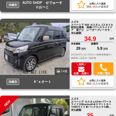
AUTO SHOP せでゅ〜す
お気に入り追加
沖縄市
☆お〜と
現在
19
人が追加済
スズキ
スペーシア 660 カスタム Jスタイル
特別仕様車 両側パワースライドド
ア 楽ナビ レーダーブレーキサポ
ート
支払総額
34.9
万円
本体価格
諸費用
29
5.9
万円
万円
2015(H27) |
11.5万km |
検車検整備付 |
修復無 |
法定含 |
保証無
＼無料／
14枚
店舗に電話
在庫・見積り
お気に入り追加
Ｋ’ｓオート
沖縄市
現在
11
人が追加済
スズキ
NEW
スペーシア カスタムXS★パワース
ライド☆Bluetooth★スマートキー
☆HIDライト★バックカメラ☆純正ア
ルミ★無事故車☆早い者勝ち★ ●他
支払総額
店にてローンNGだったお客様でも
35
お気軽にご相談ください●LINE
万円