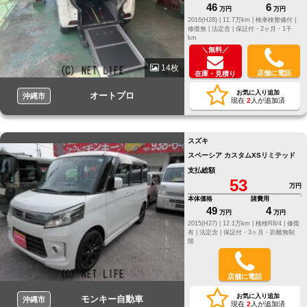
46
6
万円
万円
2016(H28) |
11.7万km |
検車検整備付 |
修復無 |
法定含 |
保証付・2ヶ月・1千
km
＼無料／
14枚
店舗に電話
在庫・見積り
お気に入り追加
オートプロ
沖縄市
現在
2
人が追加済
スズキ
スペーシア カスタムXSリミテッド
支払総額
53
万円
本体価格
諸費用
49
4
万円
万円
2015(H27) |
12.1万km |
検検R8/4 |
修復
有 |
法定含 |
保証付・3ヶ月・距離無制
限
店舗に電話
お気に入り追加
モンキー自動車
沖縄市
現在
2
人が追加済