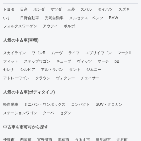
トヨタ
日産
ホンダ
マツダ
三菱
スバル
ダイハツ
スズキ
いすゞ
日野自動車
光岡自動車
メルセデス・ベンツ
BMW
フォルクスワーゲン
アウデイ
ボルボ
人気の中古車(車種)
スカイライン
ワゴンR
ムーヴ
ライフ
エブリイワゴン
マークII
フィット
ステップワゴン
キューブ
ヴィッツ
マーチ
bB
セレナ
シルビア
アルトラパン
タント
ジムニー
アトレーワゴン
クラウン
ヴォクシー
チェイサー
人気の中古車(ボディタイプ)
軽自動車
ミニバン・ワンボックス
コンパクト
SUV・クロカン
ステーションワゴン
クーペ
セダン
中古車を市町村から探す
沖縄市
西原町
宜野湾市
那覇市
うるま市
豊見城市
北谷町