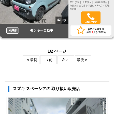
2021(R3) |
11.4万km |
検車検整備付 |
修復無 |
法定含 |
保証付・3ヶ月・距離
無制限
2枚
店舗に電話
お気に入り追加
モンキー自動車
沖縄市
現在
1
人が追加済
1/2 ページ
最初
前
次
最後
スズキ スペーシアの 取り扱い販売店