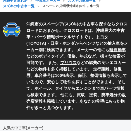
沖縄中古車TOP
中古車メーカー
スズキの車種一覧
スズキの中古車一覧
スペーシア(沖縄県沖縄市)の中古車一覧
沖縄市の
スペーシア
(
スズキ
)の中古車を探すならクロス
ロードにおまかせ。クロスロードは、沖縄最大の中古
車・パーツ情報ポータルサイトです。
トヨタ
(TOYOTA)
・
日産
・
ホンダ
から
ベンツ
などの
輸入車
をメ
ーカー別に検索できます。 メーカーの他にも
軽自動車
などのボディタイプ、価格、年式など、様々な検索が
可能です。 また、
プリウス
などの燃費の良いエコカー
などの物件も多く掲載しています。 走行距離、修復
歴、車台番号は100%表示、保証、整備情報も表示して
いるので、安心して物件を探すことができます。 そし
て、
ホイール
、
タイヤ
から
エンジン
まで
車パーツ
情報
も検索できます。 他にも、買取、塗装、廃車処分の
販
売店情報
も掲載しています。あなたの希望にあった物
件がきっと見つかります。
人気の中古車(メーカー)