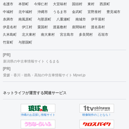
名護市
本部町
今帰仁村
大宜味村
国頭村
東村
西原町
中城村
北中城村
沖縄市
うるま市
金武町
宜野座村
豊見城市
糸満市
南風原町
与那原町
八重瀬町
南城市
伊平屋村
伊是名村
伊江村
粟国村
渡嘉敷村
座間味村
渡名喜村
久米島町
北大東村
南大東村
宮古島市
多良間村
石垣市
竹富町
与那国町
[PR]
新潟県の中古車情報サイト くるまる
[PR]
愛媛・香川・徳島・高知の中古車情報サイト Mjnet.jp
ネットライフが運営する関連サービス
沖縄のお店探し情報サイト
映像制作のことなら！