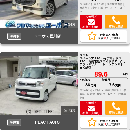
2017(H29) |
8.8万km |
検車検整備付 |
修復無 |
法定含 |
保証付・3ヶ月・15千
km
＼無料／
34枚
店舗に電話
在庫・見積り
お気に入り追加
ユーポス登川店
沖縄市
現在
0
人が追加済
スズキ
スペーシア 660 ハイブリッド X
ETC 両側電動スライドドア クリ
アランスソナー レーンアシスト
衝突被害軽減システム オートライ
支払総額
ト
89.6
万円
本体価格
諸費用
86
3.6
万円
万円
2019(R1) |
9.2万km |
検車検整備付 |
修
復無 |
法定含 |
保証付・12ヶ月・距離無
制限
＼無料／
72枚
店舗に電話
在庫・見積り
お気に入り追加
PEACH AUTO
沖縄市
現在
1
人が追加済