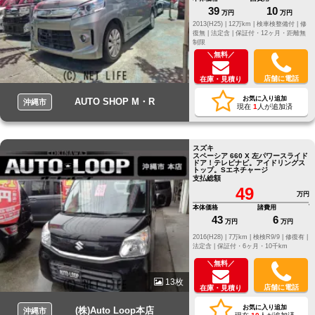
39
10
万円
万円
2013(H25) |
12万km |
検車検整備付 |
修
復無 |
法定含 |
保証付・12ヶ月・距離無
制限
＼無料／
店舗に電話
在庫・見積り
お気に入り追加
AUTO SHOP M・R
沖縄市
現在
1
人が追加済
スズキ
スペーシア 660 X 左パワースライド
ドア！テレビナビ。アイドリングス
トップ。Sエネチャージ
支払総額
49
万円
本体価格
諸費用
43
6
万円
万円
2016(H28) |
7万km |
検検R9/9 |
修復有 |
法定含 |
保証付・6ヶ月・10千km
＼無料／
13枚
店舗に電話
在庫・見積り
お気に入り追加
(株)Auto Loop本店
沖縄市