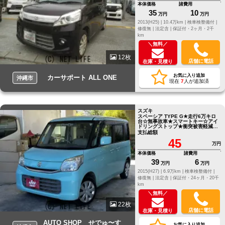
本体価格
諸費用
35
10
万円
万円
2013(H25) |
10.4万km |
検車検整備付 |
修復無 |
法定含 |
保証付・2ヶ月・2千
km
＼無料／
12枚
店舗に電話
在庫・見積り
お気に入り追加
カーサポート ALL ONE
沖縄市
現在
7
人が追加済
スズキ
スペーシア TYPE G★走行6万キロ
台☆無事故車★スマートキー☆アイ
ドリングストップ★衝突被害軽減ブ
レーキ☆オートエアコン★プッシュ
支払総額
スタート☆早い者勝ち★ ●他店にて
45
ローンNGだったお客様でもお気軽
万円
にご相談ください●LINE
ID[@805icatl]
本体価格
諸費用
39
6
万円
万円
2015(H27) |
6.9万km |
検車検整備付 |
修復無 |
法定含 |
保証付・24ヶ月・20千
km
＼無料／
22枚
店舗に電話
在庫・見積り
AUTO SHOP せでゅ〜す
お気に入り追加