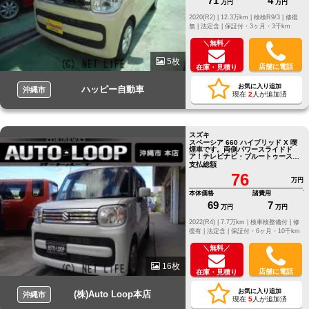
71
4
万円
万円
2020(R2) |
12.3万km |
検検R9/3 |
修復
無 |
法定含 |
保証付・3ヶ月・3千km
＼無料／
5枚
店舗に電話
在庫・見積り
お気に入り追加
ハッピー自動車
沖縄市
現在
2
人が追加済
スズキ
スペーシア 660 ハイブリッド X 喫
煙車です。両側パワースライドド
ア！テレビナビ・ブルートゥース・
バックカメラ・全方位モニター。
支払総額
76
万円
本体価格
諸費用
69
7
万円
万円
2022(R4) |
7.7万km |
検車検整備付 |
修
復有 |
法定含 |
保証付・6ヶ月・10千km
＼無料／
16枚
店舗に電話
在庫・見積り
お気に入り追加
(株)Auto Loop本店
沖縄市
現在
5
人が追加済