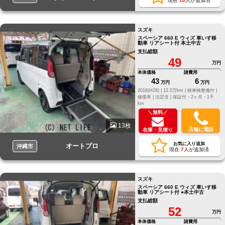
現在
10
人が追加済
スズキ
スペーシア 660 E ウィズ 車いす移
動車 リアシート付 本土中古
支払総額
49
万円
本体価格
諸費用
43
6
万円
万円
2016(H28) |
12.2万km |
検車検整備付 |
修復有 |
法定含 |
保証付・2ヶ月・1千
km
＼無料／
13枚
店舗に電話
在庫・見積り
お気に入り追加
オートプロ
沖縄市
現在
7
人が追加済
スズキ
スペーシア 660 E ウィズ 車いす移
動車 リアシート付 ●本土中古
支払総額
52
万円
本体価格
諸費用