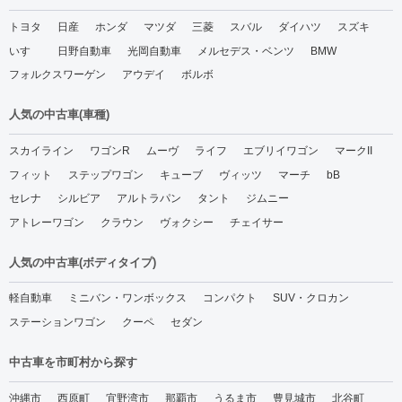
トヨタ
日産
ホンダ
マツダ
三菱
スバル
ダイハツ
スズキ
いすゞ
日野自動車
光岡自動車
メルセデス・ベンツ
BMW
フォルクスワーゲン
アウデイ
ボルボ
人気の中古車(車種)
スカイライン
ワゴンR
ムーヴ
ライフ
エブリイワゴン
マークII
フィット
ステップワゴン
キューブ
ヴィッツ
マーチ
bB
セレナ
シルビア
アルトラパン
タント
ジムニー
アトレーワゴン
クラウン
ヴォクシー
チェイサー
人気の中古車(ボディタイプ)
軽自動車
ミニバン・ワンボックス
コンパクト
SUV・クロカン
ステーションワゴン
クーペ
セダン
中古車を市町村から探す
沖縄市
西原町
宜野湾市
那覇市
うるま市
豊見城市
北谷町