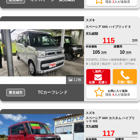
現在
2
人が追加済
スズキ
スペーシア 660 ハイブリッド X
支払総額
115
万円
本体価格
諸費用
105
10
万円
万円
2023(R5) |
3万km |
検車検整備付 |
修復
有 |
法定含 |
保証付・12ヶ月・15千km
＼無料／
12枚
店舗に電話
在庫・見積り
お気に入り追加
TCカーフレンド
豊見城市
現在
6
人が追加済
スズキ
スペーシア 660 カスタム ハイブリ
ッド GS
支払総額
117
万円
本体価格
諸費用