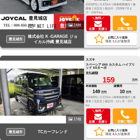
2023(R5) |
3.4万km |
検車検整備付 |
修
復無 |
法定含 |
保証付・2028年7月ま
で・100千km
＼無料／
24枚
店舗に電話
在庫・見積り
株式会社 K -GARAGE ジョ
お気に入り追加
豊見城市
イカル沖縄 豊見城店
現在
1
人が追加済
スズキ
スペーシア 660 カスタム ハイブリ
ッド XSターボ
支払総額
159
万円
本体価格
諸費用
149
10
万円
万円
2024(R6) |
3.3万km |
検車検整備付 |
修
復有 |
法定含 |
保証付・12ヶ月・15千
km
＼無料／
15枚
店舗に電話
在庫・見積り
お気に入り追加
TCカーフレンド
豊見城市
現在
4
人が追加済