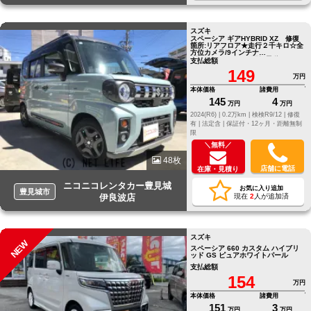
スズキ
スペーシア ギアHYBRID XZ 修復
箇所:リアフロア★走行２千キロ☆全
方位カメラ/9インチナ
ビ/TV/Bluetooth可/両側電動スラド
支払総額
ア/Fドラレコ/ETC/スマー ☆全方位
149
モニター☆９インチナビ☆リアサー
万円
キュレター☆セーフティサポート☆
スズキコネクト☆両側電動ドア
本体価格
諸費用
145
4
万円
万円
2024(R6) |
0.2万km |
検検R9/12 |
修復
有 |
法定含 |
保証付・12ヶ月・距離無制
限
＼無料／
48枚
店舗に電話
在庫・見積り
ニコニコレンタカー豊見城
お気に入り追加
豊見城市
伊良波店
現在
2
人が追加済
スズキ
NEW
スペーシア 660 カスタム ハイブリ
ッド GS ピュアホワイトパール
支払総額
154
万円
本体価格
諸費用
151
3
万円
万円