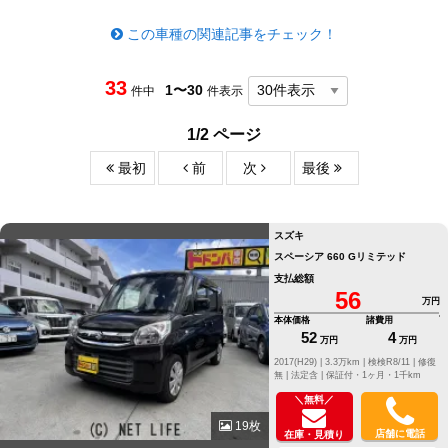
この車種の関連記事をチェック！
33
1〜30
件中
件表示
1/2 ページ
最初
前
次
最後
スズキ
スペーシア 660 Gリミテッド
支払総額
56
万円
本体価格
諸費用
52
4
万円
万円
2017(H29) |
3.3万km |
検検R8/11 |
修復
無 |
法定含 |
保証付・1ヶ月・1千km
＼無料／
19枚
店舗に電話
在庫・見積り