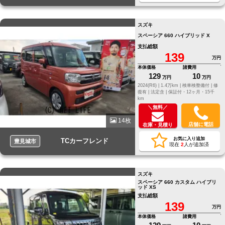
スズキ
スペーシア 660 ハイブリッド X
支払総額
139
万円
本体価格
諸費用
129
10
万円
万円
2024(R6) |
1.4万km |
検車検整備付 |
修
復有 |
法定含 |
保証付・12ヶ月・15千
km
＼無料／
14枚
店舗に電話
在庫・見積り
お気に入り追加
TCカーフレンド
豊見城市
現在
2
人が追加済
スズキ
スペーシア 660 カスタム ハイブリ
ッド XS
支払総額
139
万円
本体価格
諸費用