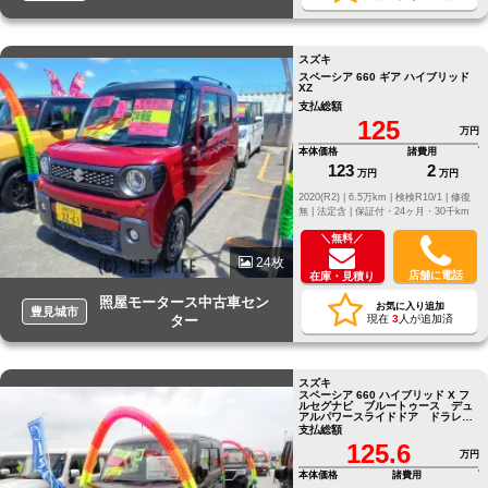
スズキ
スペーシア 660 ギア ハイブリッド
XZ
支払総額
125
万円
本体価格
諸費用
123
2
万円
万円
2020(R2) |
6.5万km |
検検R10/1 |
修復
無 |
法定含 |
保証付・24ヶ月・30千km
＼無料／
24枚
店舗に電話
在庫・見積り
照屋モータース中古車セン
お気に入り追加
豊見城市
ター
現在
3
人が追加済
スズキ
スペーシア 660 ハイブリッド X フ
ルセグナビ ブルートゥース デュ
アルパワースライドドア ドラレ
コ ビルドインETC バックモニタ
支払総額
ー
125.6
万円
本体価格
諸費用