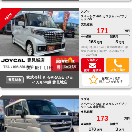
スズキ
NEW
スペーシア 660 カスタム ハイブリ
ッド GS
支払総額
171
万円
本体価格
諸費用
168
3
万円
万円
2023(R5) |
0.9万km |
検車検整備付 |
修
復無 |
法定含 |
保証付・2028年7月ま
で・100千km
＼無料／
24枚
店舗に電話
在庫・見積り
株式会社 K -GARAGE ジョ
お気に入り追加
豊見城市
イカル沖縄 豊見城店
現在
1
人が追加済
スズキ
スペーシア 660 カスタム ハイブリ
ッド GS 未使用車
支払総額
173
万円
本体価格
諸費用
170
3
万円
万円