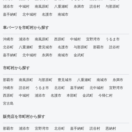
浦添市
中城村
南風原町
八重瀬町
糸満市
読谷村
与那原町
嘉手納町
北中城村
名護市
南城市
車パーツを市町村から探す
沖縄市
浦添市
南風原町
西原町
中城村
宜野湾市
うるま市
北谷町
八重瀬町
豊見城市
名護市
与那原町
那覇市
読谷村
嘉手納町
北中城村
糸満市
南城市
金武町
市町村から探す
那覇市
南風原町
与那原町
豊見城市
八重瀬町
南城市
糸満市
沖縄市
読谷村
うるま市
北谷町
嘉手納町
北中城村
宜野湾市
西原町
中城村
浦添市
名護市
本部町
金武町
今帰仁村
宮古島
販売店を市町村から探す
那覇市
浦添市
宜野湾市
北谷町
嘉手納町
読谷村
恩納村