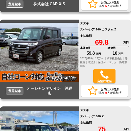
お気に入り追加
株式会社 CAR XIS
豊見城市
現在
5
人が追加済
スズキ
スペーシア 660 カスタム Z
支払総額
69.8
万円
本体価格
諸費用
59.8
10
万円
万円
2017(H29) |
12万km |
検車検整備付 |
修
復有 |
法定含 |
保証付・12ヶ月・距離無
制限
20枚
店舗に電話
オーシャンデザイン 沖縄
お気に入り追加
豊見城市
店
現在
0
人が追加済
スズキ
スペーシア 660 X
支払総額
75
万円