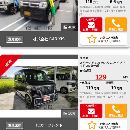
119
6.6
万円
万円
2021(R3) |
2.6万km |
検検R10/3 |
修復
有 |
法定含 |
保証付・24ヶ月・距離無制
限
＼無料／
40枚
店舗に電話
在庫・見積り
お気に入り追加
株式会社 CAR XIS
豊見城市
現在
1
人が追加済
スズキ
NEW
スペーシア 660 カスタム ハイブリ
ッド XSターボ
支払総額
129
万円
本体価格
諸費用
119
10
万円
万円
2021(R3) |
3.9万km |
検車検整備付 |
修
復有 |
法定含 |
保証付・12ヶ月・15千
km
＼無料／
16枚
店舗に電話
在庫・見積り
お気に入り追加
TCカーフレンド
豊見城市
現在
1
人が追加済