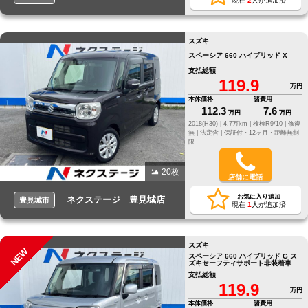
現在
2
人が追加済
スズキ
スペーシア 660 ハイブリッド X
支払総額
119.9
万円
本体価格
諸費用
112.3
7.6
万円
万円
2018(H30) |
4.7万km |
検検R9/10 |
修復
無 |
法定含 |
保証付・12ヶ月・距離無制
限
20枚
店舗に電話
お気に入り追加
ネクステージ 豊見城店
豊見城市
現在
1
人が追加済
スズキ
NEW
スペーシア 660 ハイブリッド G ス
ズキセーフティサポート非装着車
支払総額
119.9
万円
本体価格
諸費用