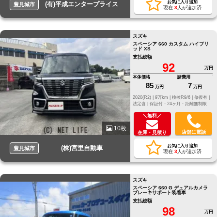
お気に入り追加
(有)平成エンタープライス
豊見城市
現在
3
人が追加済
スズキ
スペーシア 660 カスタム ハイブリ
ッド XS
支払総額
92
万円
本体価格
諸費用
85
7
万円
万円
2020(R2) |
9万km |
検検R9/6 |
修復有 |
法定含 |
保証付・24ヶ月・距離無制限
＼無料／
10枚
店舗に電話
在庫・見積り
お気に入り追加
(株)宮里自動車
豊見城市
現在
3
人が追加済
スズキ
スペーシア 660 G デュアルカメラ
ブレーキサポート装着車
支払総額
98
万円