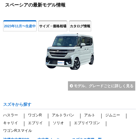
スペーシアの最新モデル情報
of
4
2023年11月〜生産中
サイズ・価格相場
カタログ情報
モデル、グレードごとに詳しく見る
スズキから探す
ハスラー
ワゴンR
アルトラパン
アルト
ジムニー
｜
｜
｜
｜
｜
キャリイ
エブリイ
ソリオ
エブリイワゴン
｜
｜
｜
｜
ワゴンRスマイル