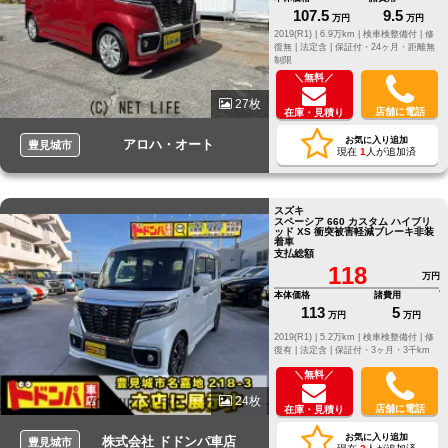
107.5
9.5
万円
万円
2019(R1) |
6.9万km |
検車検整備付 |
修
復無 |
法定含 |
保証付・24ヶ月・距離無
制限
＼無料／
27枚
店舗に電話
在庫・見積り
お気に入り追加
アロハ・オート
豊見城市
現在
1
人が追加済
スズキ
スペーシア 660 カスタム ハイブリ
ッド XS 衝突被害軽減ブレーキ非装
着車
支払総額
118
万円
本体価格
諸費用
113
5
万円
万円
2019(R1) |
5.2万km |
検車検整備付 |
修
復有 |
法定含 |
保証付・3ヶ月・3千km
＼無料／
24枚
店舗に電話
在庫・見積り
お気に入り追加
株式会社 ドドンパ車店
豊見城市