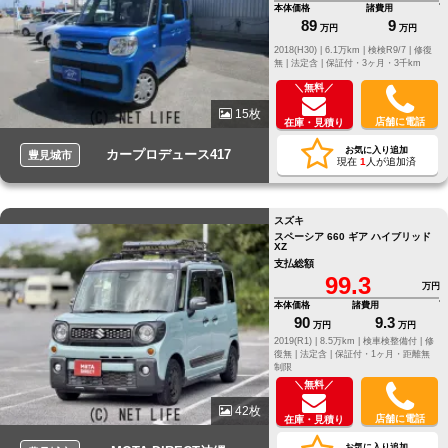
本体価格
諸費用
89
9
万円
万円
2018(H30) |
6.1万km |
検検R9/7 |
修復
無 |
法定含 |
保証付・3ヶ月・3千km
＼無料／
15枚
店舗に電話
在庫・見積り
お気に入り追加
カープロデュース417
豊見城市
現在
1
人が追加済
スズキ
スペーシア 660 ギア ハイブリッド
XZ
支払総額
99.3
万円
本体価格
諸費用
90
9.3
万円
万円
2019(R1) |
8.5万km |
検車検整備付 |
修
復無 |
法定含 |
保証付・1ヶ月・距離無
制限
＼無料／
42枚
店舗に電話
在庫・見積り
お気に入り追加