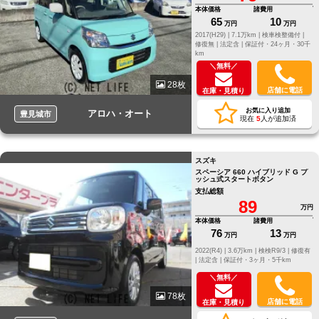
本体価格
諸費用
65
10
万円
万円
2017(H29) |
7.1万km |
検車検整備付 |
修復無 |
法定含 |
保証付・24ヶ月・30千
km
＼無料／
28枚
店舗に電話
在庫・見積り
お気に入り追加
アロハ・オート
豊見城市
現在
5
人が追加済
スズキ
スペーシア 660 ハイブリッド G プ
ッシュ式スタートボタン
支払総額
89
万円
本体価格
諸費用
76
13
万円
万円
2022(R4) |
3.6万km |
検検R9/3 |
修復有
|
法定含 |
保証付・3ヶ月・5千km
＼無料／
78枚
店舗に電話
在庫・見積り