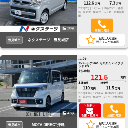
112.6
7.3
万円
万円
2021(R3) |
1.2万km |
検検R8/11 |
修復
無 |
法定含 |
保証付・12ヶ月・距離無制
限
20枚
店舗に電話
お気に入り追加
ネクステージ 豊見城店
豊見城市
現在
1
人が追加済
スズキ
スペーシア 660 カスタム ハイブリ
ッド XS
支払総額
121.5
万円
本体価格
諸費用
110
11.5
万円
万円
2018(H30) |
5.2万km |
検検R9/3 |
修復
有 |
法定無 |
保証付・1ヶ月・距離無制
限
＼無料／
42枚
店舗に電話
在庫・見積り
お気に入り追加
MOTA DIRECT沖縄
豊見城市
現在
4
人が追加済