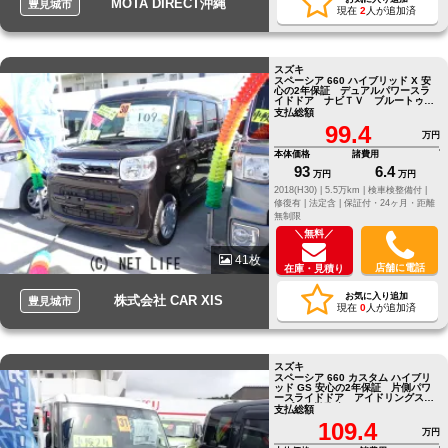
MOTA DIRECT沖縄
豊見城市
現在
2
人が追加済
スズキ
スペーシア 660 ハイブリッド X 安
心の2年保証 デュアルパワースラ
イドドア ナビＴＶ ブルートゥー
ス ドラレコ バックモニター
支払総額
99.4
万円
本体価格
諸費用
93
6.4
万円
万円
2018(H30) |
5.5万km |
検車検整備付 |
修復有 |
法定含 |
保証付・24ヶ月・距離
無制限
＼無料／
41枚
店舗に電話
在庫・見積り
お気に入り追加
株式会社 CAR XIS
豊見城市
現在
0
人が追加済
スズキ
スペーシア 660 カスタム ハイブリ
ッド GS 安心の2年保証 片側パワ
ースライドドア アイドリングスト
ップ 盗難防止システム クリアラ
支払総額
ンスソナー
109.4
万円