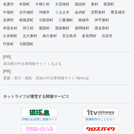
名護市
本部町
今帰仁村
大宜味村
国頭村
東村
西原町
中城村
北中城村
沖縄市
うるま市
金武町
宜野座村
豊見城市
糸満市
南風原町
与那原町
八重瀬町
南城市
伊平屋村
伊是名村
伊江村
粟国村
渡嘉敷村
座間味村
渡名喜村
久米島町
北大東村
南大東村
宮古島市
多良間村
石垣市
竹富町
与那国町
[PR]
新潟県の中古車情報サイト くるまる
[PR]
愛媛・香川・徳島・高知の中古車情報サイト Mjnet.jp
ネットライフが運営する関連サービス
沖縄のお店探し情報サイト
映像制作のことなら！