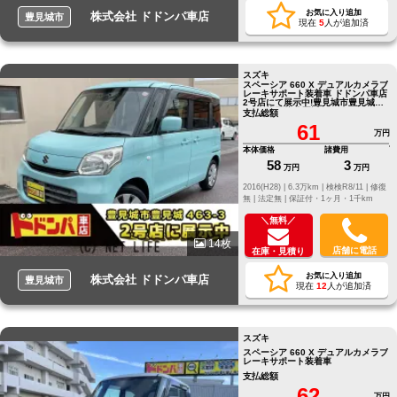
お気に入り追加
株式会社 ドドンパ車店
豊見城市
現在
5
人が追加済
スズキ
スペーシア 660 X デュアルカメラブ
レーキサポート装着車 ドドンパ車店
2号店にて展示中!豊見城市豊見城
463‐3海軍壕公園近く!TEL098-996-
支払総額
1611
61
万円
本体価格
諸費用
58
3
万円
万円
2016(H28) |
6.3万km |
検検R8/11 |
修復
無 |
法定無 |
保証付・1ヶ月・1千km
＼無料／
14枚
店舗に電話
在庫・見積り
お気に入り追加
株式会社 ドドンパ車店
豊見城市
現在
12
人が追加済
スズキ
スペーシア 660 X デュアルカメラブ
レーキサポート装着車
支払総額
62
万円