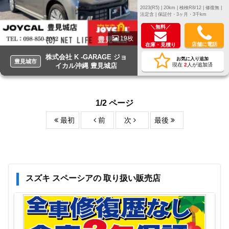
2023(R5) |
20km |
検検R8/12 |
修復無 |
法定含 |
保証付・3ヶ月・3千km
＼無料／
19枚
店舗に電話
在庫・見積り
株式会社 K -GARAGE ジョ
お気に入り追加
豊見城市
イカル沖縄 豊見城店
現在
2
人が追加済
1/2 ページ
最初
前
次
最後
スズキ スペーシアの 取り扱い販売店