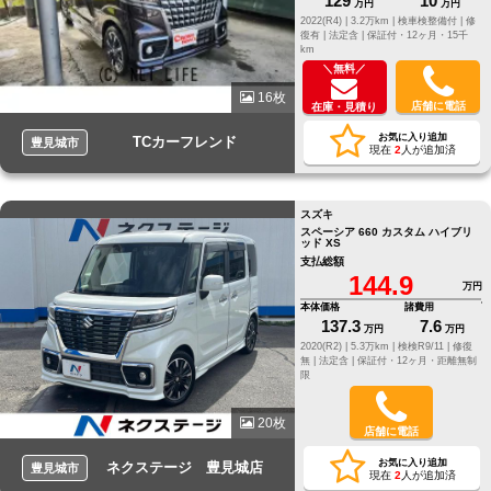
129
10
万円
万円
2022(R4) |
3.2万km |
検車検整備付 |
修
復有 |
法定含 |
保証付・12ヶ月・15千
km
＼無料／
16枚
店舗に電話
在庫・見積り
お気に入り追加
TCカーフレンド
豊見城市
現在
2
人が追加済
スズキ
スペーシア 660 カスタム ハイブリ
ッド XS
支払総額
144.9
万円
本体価格
諸費用
137.3
7.6
万円
万円
2020(R2) |
5.3万km |
検検R9/11 |
修復
無 |
法定含 |
保証付・12ヶ月・距離無制
限
20枚
店舗に電話
お気に入り追加
ネクステージ 豊見城店
豊見城市
現在
2
人が追加済