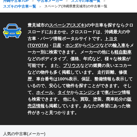
沖縄中古車TOP
中古車メーカー
スズキの車種一覧
スズキの中古車一覧
スペーシア(沖縄県豊見城市)の中古車一覧
豊見城市の
スペーシア
(
スズキ
)の中古車を探すならクロ
スロードにおまかせ。クロスロードは、沖縄最大の中
古車・パーツ情報ポータルサイトです。
トヨタ
(TOYOTA)
・
日産
・
ホンダ
から
ベンツ
などの
輸入車
をメ
ーカー別に検索できます。 メーカーの他にも
軽自動車
などのボディタイプ、価格、年式など、様々な検索が
可能です。 また、
プリウス
などの燃費の良いエコカー
などの物件も多く掲載しています。 走行距離、修復
歴、車台番号は100%表示、保証、整備情報も表示して
いるので、安心して物件を探すことができます。 そし
て、
ホイール
、
タイヤ
から
エンジン
まで
車パーツ
情報
も検索できます。 他にも、買取、塗装、廃車処分の
販
売店情報
も掲載しています。あなたの希望にあった物
件がきっと見つかります。
人気の中古車(メーカー)