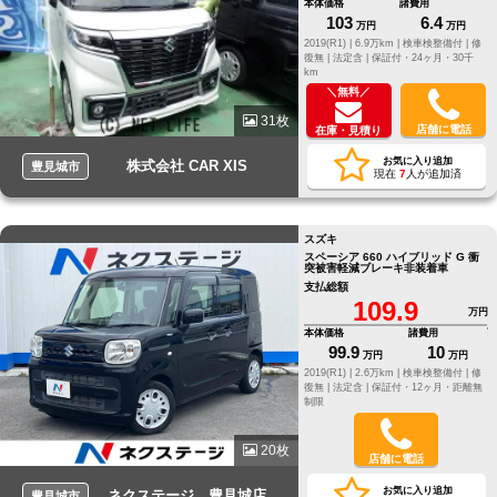
本体価格
諸費用
103
6.4
万円
万円
2019(R1) |
6.9万km |
検車検整備付 |
修
復無 |
法定含 |
保証付・24ヶ月・30千
km
＼無料／
31枚
店舗に電話
在庫・見積り
お気に入り追加
株式会社 CAR XIS
豊見城市
現在
7
人が追加済
スズキ
スペーシア 660 ハイブリッド G 衝
突被害軽減ブレーキ非装着車
支払総額
109.9
万円
本体価格
諸費用
99.9
10
万円
万円
2019(R1) |
2.6万km |
検車検整備付 |
修
復無 |
法定含 |
保証付・12ヶ月・距離無
制限
20枚
店舗に電話
お気に入り追加
ネクステージ 豊見城店
豊見城市