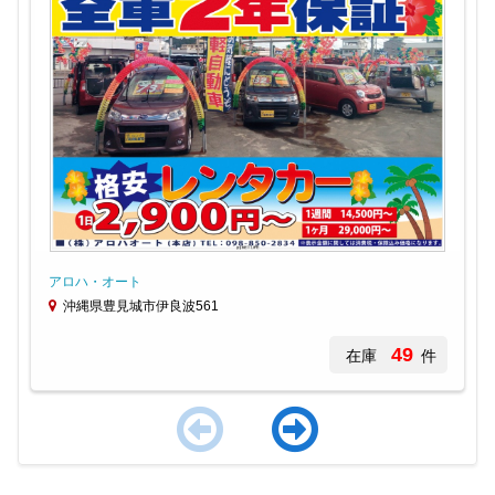
アロハ・オート
沖縄県豊見城市伊良波561
49
在庫
件
Item
1