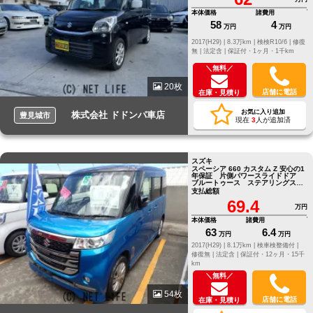
本体価格
諸費用
58
4
万円
万円
2017(H29) |
8.3万km |
検検R10/6 |
修復
無 |
法定含 |
保証付・1ヶ月・1千km
＼無料／
20枚
店舗に電話
在庫・見積り
お気に入り追加
株式会社 ドドンパ車店
豊見城市
現在
3
人が追加済
スズキ
スペーシア 660 カスタム Z 安心の1
年保証 片側パワースライドドア
ブルートゥース ステアリングスイ
ッチ シートヒーター
支払総額
69.4
万円
本体価格
諸費用
63
6.4
万円
万円
2017(H29) |
8.1万km |
検車検整備付 |
修復無 |
法定含 |
保証付・12ヶ月・15千
km
＼無料／
54枚
店舗に電話
在庫・見積り