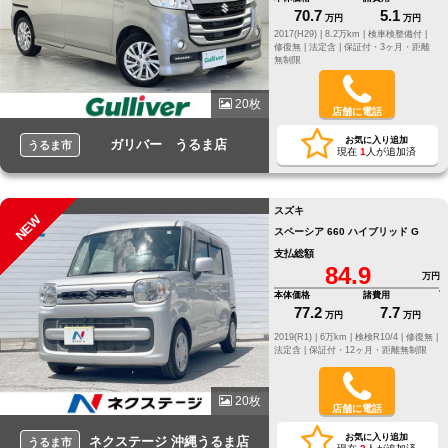
70.7
5.1
万円
万円
2017(H29) |
8.2万km |
検車検整備付 |
修復無 |
法定含 |
保証付・3ヶ月・距離
無制限
20枚
店舗に電話
お気に入り追加
ガリバー うるま店
うるま市
現在
1
人が追加済
スズキ
NEW
スペーシア 660 ハイブリッド G
支払総額
84.9
万円
本体価格
諸費用
77.2
7.7
万円
万円
2019(R1) |
6万km |
検検R10/4 |
修復無 |
法定含 |
保証付・12ヶ月・距離無制限
20枚
店舗に電話
お気に入り追加
ネクステージ 沖縄うるま店
うるま市