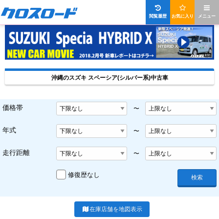
閲覧履歴
お気に入り
メニュー
沖縄のスズキ スペーシア(シルバー系)中古車
価格帯
〜
年式
〜
走行距離
〜
修復歴なし
検索
在庫店舗を地図表示