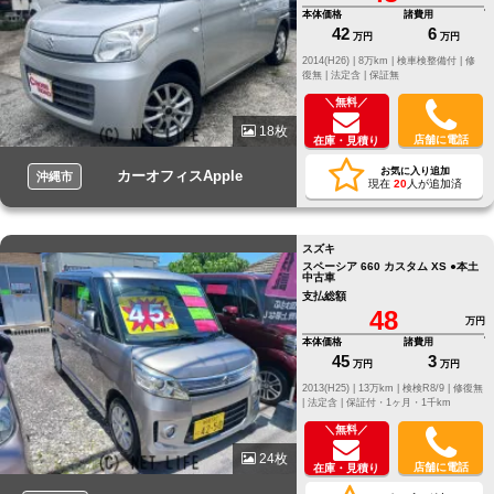
本体価格
諸費用
42
6
万円
万円
2014(H26) |
8万km |
検車検整備付 |
修
復無 |
法定含 |
保証無
＼無料／
18枚
店舗に電話
在庫・見積り
お気に入り追加
カーオフィスApple
沖縄市
現在
20
人が追加済
スズキ
スペーシア 660 カスタム XS ●本土
中古車
支払総額
48
万円
本体価格
諸費用
45
3
万円
万円
2013(H25) |
13万km |
検検R8/9 |
修復無
|
法定含 |
保証付・1ヶ月・1千km
＼無料／
24枚
店舗に電話
在庫・見積り