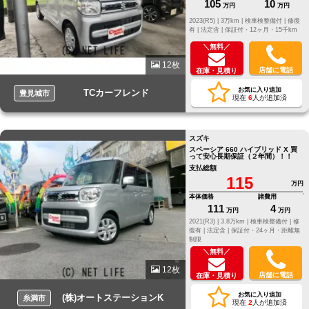
105
10
万円
万円
2023(R5) |
3万km |
検車検整備付 |
修復
有 |
法定含 |
保証付・12ヶ月・15千km
＼無料／
12枚
店舗に電話
在庫・見積り
お気に入り追加
TCカーフレンド
豊見城市
現在
6
人が追加済
スズキ
スペーシア 660 ハイブリッド X 買
って安心長期保証（２年間）！！
支払総額
115
万円
本体価格
諸費用
111
4
万円
万円
2021(R3) |
3.8万km |
検車検整備付 |
修
復有 |
法定含 |
保証付・24ヶ月・距離無
制限
＼無料／
12枚
店舗に電話
在庫・見積り
お気に入り追加
(株)オートステーションK
糸満市
現在
2
人が追加済