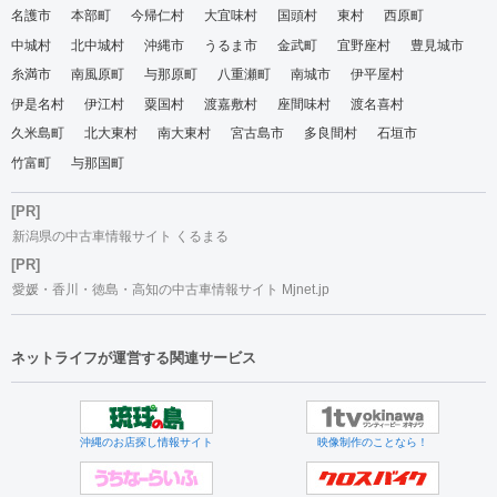
名護市
本部町
今帰仁村
大宜味村
国頭村
東村
西原町
中城村
北中城村
沖縄市
うるま市
金武町
宜野座村
豊見城市
糸満市
南風原町
与那原町
八重瀬町
南城市
伊平屋村
伊是名村
伊江村
粟国村
渡嘉敷村
座間味村
渡名喜村
久米島町
北大東村
南大東村
宮古島市
多良間村
石垣市
竹富町
与那国町
[PR]
新潟県の中古車情報サイト くるまる
[PR]
愛媛・香川・徳島・高知の中古車情報サイト Mjnet.jp
ネットライフが運営する関連サービス
沖縄のお店探し情報サイト
映像制作のことなら！