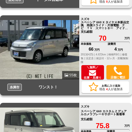
現在
0
人が追加済
スズキ
スペーシア 660 X タイヤ４本新品交
換 両側スライド・片側電動 ナ
ビ ＴＶ スマートキー アイドリ
ングストップ 電動格納
支払総額
70
万円
本体価格
諸費用
66
4
万円
万円
2013(H25) |
4.8万km |
検検R9/1 |
修復
無 |
法定含 |
保証付・12ヶ月・距離無制
限
＼無料／
55枚
店舗に電話
在庫・見積り
お気に入り追加
ワンスト！
糸満市
現在
4
人が追加済
スズキ
スペーシア 660 カスタム Z デュア
ルカメラブレーキサポート装着車
支払総額
75.8
万円
本体価格
諸費用