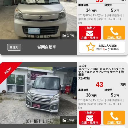
本体価格
諸費用
34
5
万円
万円
2013(H25) |
13.6万km |
検車検整備付 |
修復無 |
法定含 |
保証付・3ヶ月・3千
km
＼無料／
17枚
店舗に電話
在庫・見積り
お気に入り追加
城間自動車
西原町
現在
3
人が追加済
スズキ
NEW
スペーシア 660 カスタム XSターボ
デュアルカメラブレーキサポート装
着車
支払総額
43
万円
本体価格
諸費用
38
5
万円
万円
2015(H27) |
15.1万km |
検車検整備付 |
修復無 |
法定含 |
保証付・1ヶ月・1千
km
＼無料／
19枚
店舗に電話
在庫・見積り