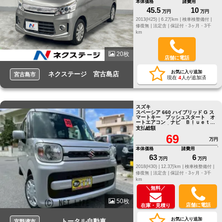
本体価格
諸費用
45.5
10
万円
万円
2013(H25) |
6.2万km |
検車検整備付 |
修復無 |
法定含 |
保証付・3ヶ月・3千
km
20枚
店舗に電話
お気に入り追加
ネクステージ 宮古島店
宮古島市
現在
4
人が追加済
スズキ
スペーシア 660 ハイブリッド G ス
マートキー プッシュスタート オ
ートエアコン ナビ Ｂｌｕｅｔｏ
ｏｔｈ音楽再生 ＣＤ再生 ＥＴ
支払総額
Ｃ
69
万円
本体価格
諸費用
63
6
万円
万円
2018(H30) |
12.3万km |
検車検整備付 |
修復無 |
法定含 |
保証付・3ヶ月・3千
km
＼無料／
50枚
店舗に電話
在庫・見積り
お気に入り追加
トータル自動車
宜野湾市