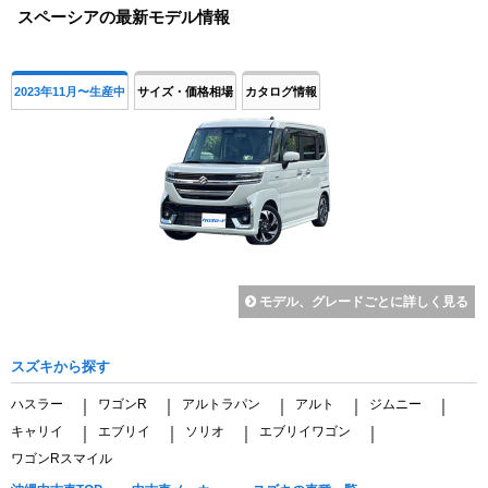
スペーシアの最新モデル情報
of
4
2023年11月〜生産中
サイズ・価格相場
カタログ情報
モデル、グレードごとに詳しく見る
スズキから探す
ハスラー
ワゴンR
アルトラパン
アルト
ジムニー
｜
｜
｜
｜
｜
キャリイ
エブリイ
ソリオ
エブリイワゴン
｜
｜
｜
｜
ワゴンRスマイル