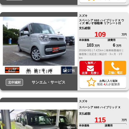
スズキ
スペーシア 660 ハイブリッド X ウ
ィズ 車いす移動車 リアシート付
支払総額
109
万円
本体価格
諸費用
103
6
万円
万円
2018(H30) |
7.4万km |
検車検整備付 |
修復無 |
法定含 |
保証付・3ヶ月・1千
km
＼無料／
37枚
店舗に電話
在庫・見積り
お気に入り追加
サンエム・サービス
北中城村
現在
4
人が追加済
スズキ
スペーシア 660 ハイブリッド X
支払総額
115
万円
本体価格
諸費用