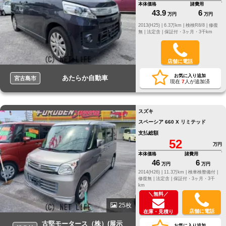
本体価格
諸費用
43.9
6
万円
万円
2013(H25) |
6.3万km |
検検R8/8 |
修復
無 |
法定含 |
保証付・3ヶ月・3千km
店舗に電話
お気に入り追加
あたらか自動車
宮古島市
現在
7
人が追加済
スズキ
スペーシア 660 X リミテッド
支払総額
52
万円
本体価格
諸費用
46
6
万円
万円
2014(H26) |
11.3万km |
検車検整備付 |
修復無 |
法定含 |
保証付・3ヶ月・3千
km
＼無料／
25枚
店舗に電話
在庫・見積り
古堅モータース（株）(展示
お気に入り追加