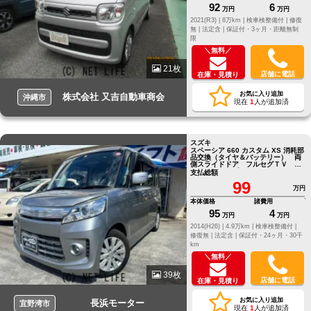
92
6
万円
万円
2021(R3) |
8万km |
検車検整備付 |
修復
無 |
法定含 |
保証付・3ヶ月・距離無制
限
＼無料／
21枚
店舗に電話
在庫・見積り
お気に入り追加
株式会社 又吉自動車商会
沖縄市
現在
1
人が追加済
スズキ
スペーシア 660 カスタム XS 消耗部
品交換（タイヤ＆バッテリー） 両
側スライドドア フルセグＴＶ バ
ックカメラ ブルートゥース
支払総額
99
万円
本体価格
諸費用
95
4
万円
万円
2014(H26) |
4.9万km |
検車検整備付 |
修復無 |
法定含 |
保証付・24ヶ月・30千
km
＼無料／
39枚
店舗に電話
在庫・見積り
お気に入り追加
長浜モーター
宜野湾市
現在
1
人が追加済