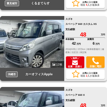
お気に入り追加
くるまてらす
豊見城市
現在
5
人が追加済
スズキ
スペーシア 660 カスタム XS
支払総額
48
万円
本体価格
諸費用
42
6
万円
万円
2014(H26) |
15万km |
検車検整備付 |
修
復無 |
法定含 |
保証無
＼無料／
12枚
店舗に電話
在庫・見積り
お気に入り追加
カーオフィスApple
沖縄市
現在
2
人が追加済
スズキ
スペーシア 660 X
支払総額
48
万円