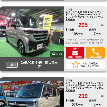
スズキ
スペーシア 660カスタムハイブリッ
ドＸＳ・ナビ＆Bluetooth・ＬＥ
Ｄ・バックカメラ・ツインパワード
ア・ハーフレザーＶｒ禁煙車の実走
支払総額
12,200ｋｍ ！
205
万円
本体価格
諸費用
198
7
万円
万円
2024(R6) |
1.2万km |
検車検整備付 |
修
復無 |
法定含 |
保証付・3ヶ月・5千km
＼無料／
40枚
店舗に電話
在庫・見積り
GARAGE−沖縄 琉大前本
お気に入り追加
中城村
店
現在
4
人が追加済
スズキ
スペーシア 660 カスタム ハイブリ
ッド XS 全方位モニター９インチナ
ビ ドライブレコーダー ＨＤＭＩ
ミラーリング ステアリングリモコ
支払総額
ン ETC
219
万円
本体価格
諸費用
215
4
万円
万円