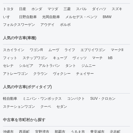
トヨタ
日産
ホンダ
マツダ
三菱
スバル
ダイハツ
スズキ
いすゞ
日野自動車
光岡自動車
メルセデス・ベンツ
BMW
フォルクスワーゲン
アウデイ
ボルボ
人気の中古車(車種)
スカイライン
ワゴンR
ムーヴ
ライフ
エブリイワゴン
マークII
フィット
ステップワゴン
キューブ
ヴィッツ
マーチ
bB
セレナ
シルビア
アルトラパン
タント
ジムニー
アトレーワゴン
クラウン
ヴォクシー
チェイサー
人気の中古車(ボディタイプ)
軽自動車
ミニバン・ワンボックス
コンパクト
SUV・クロカン
ステーションワゴン
クーペ
セダン
中古車を市町村から探す
沖縄市
西原町
宜野湾市
那覇市
うるま市
豊見城市
北谷町