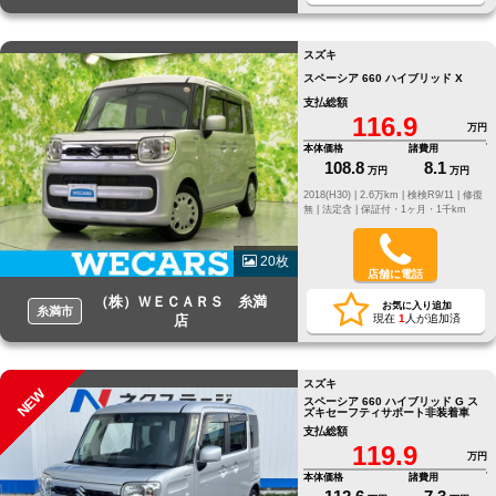
スズキ
スペーシア 660 ハイブリッド X
支払総額
116.9
万円
本体価格
諸費用
108.8
8.1
万円
万円
2018(H30) |
2.6万km |
検検R9/11 |
修復
無 |
法定含 |
保証付・1ヶ月・1千km
20枚
店舗に電話
（株）ＷＥＣＡＲＳ 糸満
お気に入り追加
糸満市
店
現在
1
人が追加済
スズキ
NEW
スペーシア 660 ハイブリッド G ス
ズキセーフティサポート非装着車
支払総額
119.9
万円
本体価格
諸費用