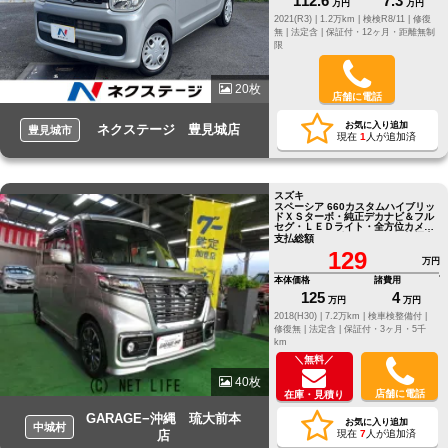
112.6
7.3
万円
万円
2021(R3) |
1.2万km |
検検R8/11 |
修復
無 |
法定含 |
保証付・12ヶ月・距離無制
限
20枚
店舗に電話
お気に入り追加
ネクステージ 豊見城店
豊見城市
現在
1
人が追加済
スズキ
スペーシア 660カスタムハイブリッ
ドＸＳターボ・純正デカナビ＆フル
セグ・ＬＥＤライト・全方位カメ
ラ・ハーフレザー・エアロVr禁煙車
支払総額
129
万円
本体価格
諸費用
125
4
万円
万円
2018(H30) |
7.2万km |
検車検整備付 |
修復無 |
法定含 |
保証付・3ヶ月・5千
km
＼無料／
40枚
店舗に電話
在庫・見積り
GARAGE−沖縄 琉大前本
お気に入り追加
中城村
店
現在
7
人が追加済