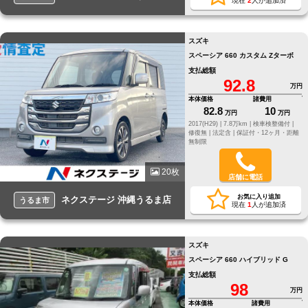
現在
2
人が追加済
スズキ
スペーシア 660 カスタム Zターボ
支払総額
92.8
万円
本体価格
諸費用
82.8
10
万円
万円
2017(H29) |
7.8万km |
検車検整備付 |
修復無 |
法定含 |
保証付・12ヶ月・距離
無制限
20枚
店舗に電話
お気に入り追加
ネクステージ 沖縄うるま店
うるま市
現在
1
人が追加済
スズキ
スペーシア 660 ハイブリッド G
支払総額
98
万円
本体価格
諸費用