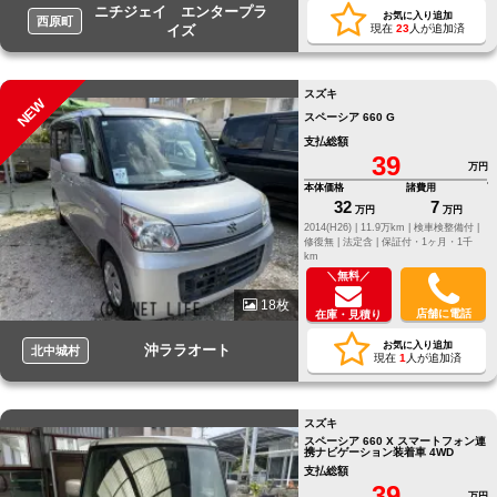
ニチジェイ エンタープラ
お気に入り追加
西原町
イズ
現在
23
人が追加済
スズキ
NEW
スペーシア 660 G
支払総額
39
万円
本体価格
諸費用
32
7
万円
万円
2014(H26) |
11.9万km |
検車検整備付 |
修復無 |
法定含 |
保証付・1ヶ月・1千
km
＼無料／
18枚
店舗に電話
在庫・見積り
お気に入り追加
沖ララオート
北中城村
現在
1
人が追加済
スズキ
スペーシア 660 X スマートフォン連
携ナビゲーション装着車 4WD
支払総額
39
万円