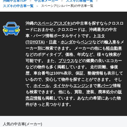
沖縄中古車TOP
中古車メーカー
スズキの車種一覧
スズキの中古車一覧
スペーシア(シルバー系)の中古車一覧
沖縄の
スペーシア
(
スズキ
)の中古車を探すならクロスロ
ードにおまかせ。クロスロードは、沖縄最大の中古
車・パーツ情報ポータルサイトです。
トヨタ
(TOYOTA)
・
日産
・
ホンダ
から
ベンツ
などの
輸入車
をメ
ーカー別に検索できます。 メーカーの他にも
軽自動車
などのボディタイプ、価格、年式など、様々な検索が
可能です。 また、
プリウス
などの燃費の良いエコカー
などの物件も多く掲載しています。 走行距離、修復
歴、車台番号は100%表示、保証、整備情報も表示して
いるので、安心して物件を探すことができます。 そし
て、
ホイール
、
タイヤ
から
エンジン
まで
車パーツ
情報
も検索できます。 他にも、買取、塗装、廃車処分の
販
売店情報
も掲載しています。あなたの希望にあった物
件がきっと見つかります。
人気の中古車(メーカー)