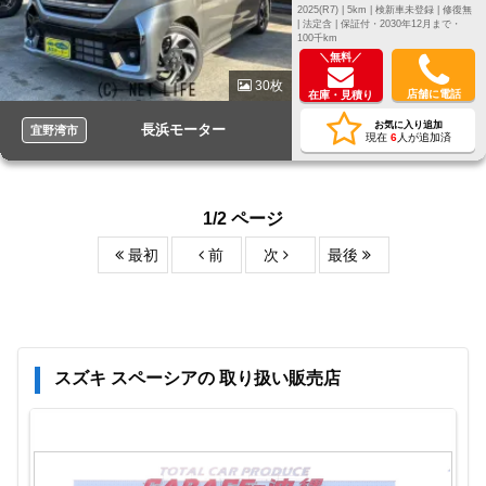
2025(R7) |
5km |
検新車未登録 |
修復無
|
法定含 |
保証付・2030年12月まで・
100千km
＼無料／
30枚
店舗に電話
在庫・見積り
お気に入り追加
長浜モーター
宜野湾市
現在
6
人が追加済
1/2 ページ
最初
前
次
最後
スズキ スペーシアの 取り扱い販売店