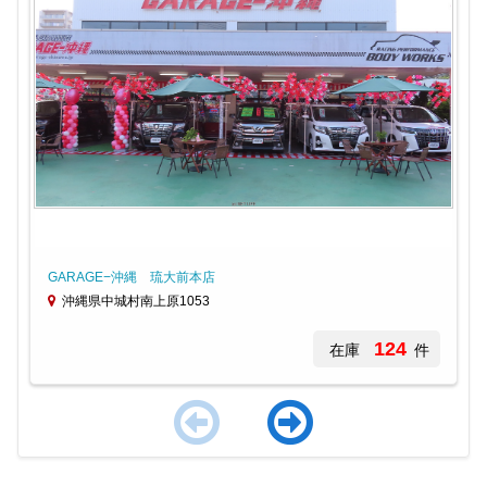
GARAGE−沖縄 琉大前本店
沖縄県中城村南上原1053
124
在庫
件
Item
1