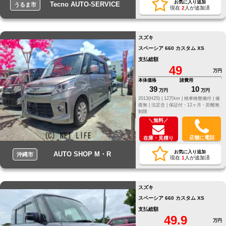
お気に入り追加
Tecno AUTO-SERVICE
うるま市
現在
2
人が追加済
スズキ
スペーシア 660 カスタム XS
支払総額
49
万円
本体価格
諸費用
39
10
万円
万円
2013(H25) |
12万km |
検車検整備付 |
修
復無 |
法定含 |
保証付・12ヶ月・距離無
制限
＼無料／
店舗に電話
在庫・見積り
お気に入り追加
AUTO SHOP M・R
沖縄市
現在
1
人が追加済
スズキ
スペーシア 660 カスタム XS
支払総額
49.9
万円