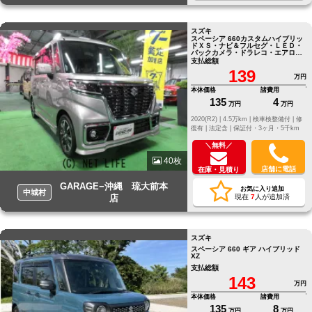
スズキ
スペーシア 660カスタムハイブリッ
ドＸＳ・ナビ＆フルセグ・ＬＥＤ・
バックカメラ・ドラレコ・エアロＶ
ｒ禁煙車
支払総額
139
万円
本体価格
諸費用
135
4
万円
万円
2020(R2) |
4.5万km |
検車検整備付 |
修
復有 |
法定含 |
保証付・3ヶ月・5千km
＼無料／
40枚
店舗に電話
在庫・見積り
GARAGE−沖縄 琉大前本
お気に入り追加
中城村
店
現在
7
人が追加済
スズキ
スペーシア 660 ギア ハイブリッド
XZ
支払総額
143
万円
本体価格
諸費用
135
8
万円
万円