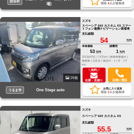
読谷村
場)
現在
4
人が追加済
スズキ
スペーシア 660 カスタム XS スマー
トフォン連携ナビゲーション装着車
支払総額
54
万円
本体価格
諸費用
53
1
万円
万円
2013(H25) |
7.6万km |
検車検整備付 |
修復無 |
法定含 |
保証付・1ヶ月・1千
km
＼無料／
26枚
店舗に電話
在庫・見積り
お気に入り追加
One Stage auto
うるま市
現在
2
人が追加済
スズキ
スペーシア 660 カスタム XS
支払総額
55.5
万円