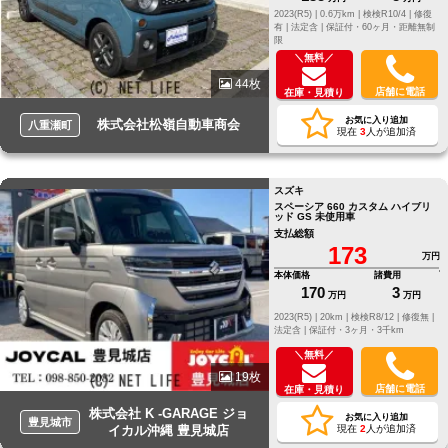
2023(R5) |
0.6万km |
検検R10/4 |
修復
有 |
法定含 |
保証付・60ヶ月・距離無制
限
＼無料／
44枚
店舗に電話
在庫・見積り
お気に入り追加
株式会社松嶺自動車商会
八重瀬町
現在
3
人が追加済
スズキ
スペーシア 660 カスタム ハイブリ
ッド GS 未使用車
支払総額
173
万円
本体価格
諸費用
170
3
万円
万円
2023(R5) |
20km |
検検R8/12 |
修復無 |
法定含 |
保証付・3ヶ月・3千km
＼無料／
19枚
店舗に電話
在庫・見積り
株式会社 K -GARAGE ジョ
お気に入り追加
豊見城市
イカル沖縄 豊見城店
現在
2
人が追加済