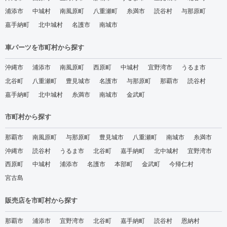
浦添市
中城村
南風原町
八重瀬町
糸満市
読谷村
与那原町
嘉手納町
北中城村
名護市
南城市
車パーツを市町村から探す
沖縄市
浦添市
南風原町
西原町
中城村
宜野湾市
うるま市
北谷町
八重瀬町
豊見城市
名護市
与那原町
那覇市
読谷村
嘉手納町
北中城村
糸満市
南城市
金武町
市町村から探す
那覇市
南風原町
与那原町
豊見城市
八重瀬町
南城市
糸満市
沖縄市
読谷村
うるま市
北谷町
嘉手納町
北中城村
宜野湾市
西原町
中城村
浦添市
名護市
本部町
金武町
今帰仁村
宮古島
販売店を市町村から探す
那覇市
浦添市
宜野湾市
北谷町
嘉手納町
読谷村
恩納村