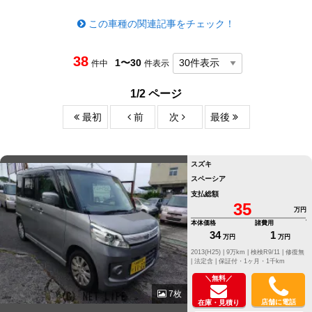
この車種の関連記事をチェック！
38
1〜30
件中
件表示
1/2 ページ
最初
前
次
最後
スズキ
スペーシア
支払総額
35
万円
本体価格
諸費用
34
1
万円
万円
2013(H25) |
9万km |
検検R9/11 |
修復無
|
法定含 |
保証付・1ヶ月・1千km
＼無料／
7枚
店舗に電話
在庫・見積り