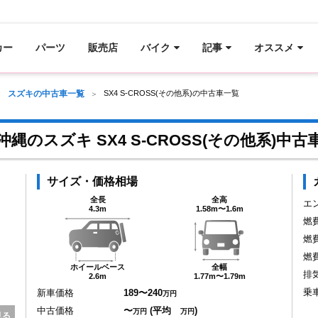
カー
パーツ
販売店
バイク
記事
オススメ
スズキの中古車一覧
SX4 S-CROSS(その他系)の中古車一覧
沖縄のスズキ SX4 S-CROSS(その他系)中古
サイズ・価格相場
全長
全高
エ
4.3m
1.58m〜1.6m
燃
燃
燃
ホイールベース
全幅
排
2.6m
1.77m〜1.79m
乗
新車価格
189〜240
万円
中古価格
〜
(平均
)
万円
万円
見る