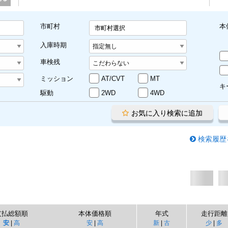
市町村
本
市町村選択
入庫時期
車検残
ミッション
AT/CVT
MT
キ
駆動
2WD
4WD
お気に入り検索に追加
検索履歴
支払総額順
本体価格順
年式
走行距離
安
|
高
安
|
高
新
|
古
少
|
多