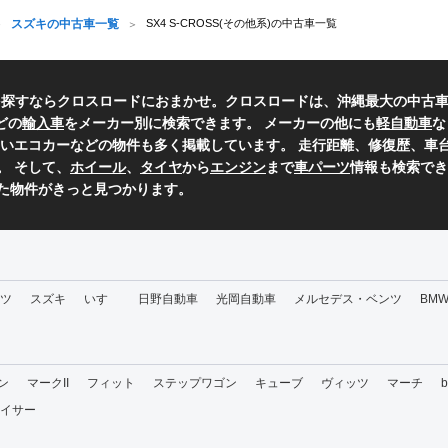
スズキの中古車一覧
SX4 S-CROSS(その他系)の中古車一覧
を探すならクロスロードにおまかせ。クロスロードは、沖縄最大の中古
どの
輸入車
をメーカー別に検索できます。 メーカーの他にも
軽自動車
な
いエコカーなどの物件も多く掲載しています。 走行距離、修復歴、車台
。 そして、
ホイール
、
タイヤ
から
エンジン
まで
車パーツ
情報も検索でき
た物件がきっと見つかります。
ツ
スズキ
いすゞ
日野自動車
光岡自動車
メルセデス・ベンツ
BM
ン
マークII
フィット
ステップワゴン
キューブ
ヴィッツ
マーチ
イサー