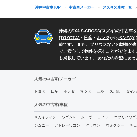
沖縄中古車TOP
中古車メーカー
スズキの車種一覧
沖縄の
SX4 S-CROSS
(
スズキ
)の中古車
(TOYOTA)
・
日産
・
ホンダ
から
ベンツ
な
能です。 また、
プリウス
などの燃費の良
で、安心して物件を探すことができます
も掲載しています。あなたの希望にあっ
人気の中古車(メーカー)
トヨタ
日産
ホンダ
マツダ
三菱
スバル
ダイハ
人気の中古車(車種)
スカイライン
ワゴンR
ムーヴ
ライフ
エブリイワゴ
ジムニー
アトレーワゴン
クラウン
ヴォクシー
チェ