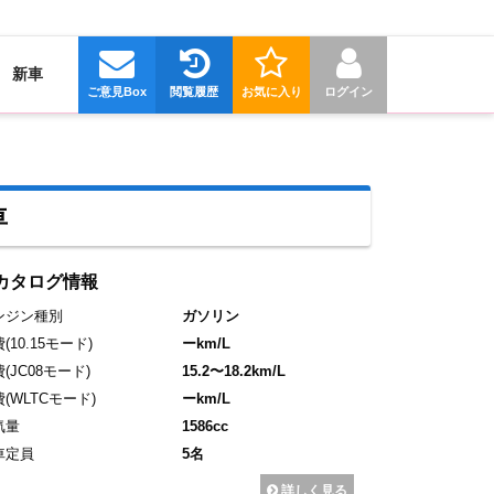
新車
ご意見Box
閲覧履歴
お気に入り
ログイン
車
カタログ情報
ンジン種別
ガソリン
費
(10.15モード)
ーkm/L
費
(JC08モード)
15.2〜18.2km/L
費
(WLTCモード)
ーkm/L
気量
1586cc
車定員
5名
詳しく見る