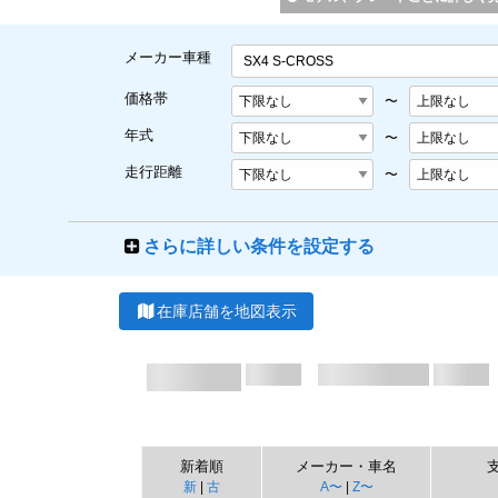
メーカー車種
SX4 S-CROSS
価格帯
〜
年式
〜
走行距離
〜
さらに詳しい条件を設定する
在庫店舗を地図表示
新着順
メーカー・車名
新
|
古
A〜
|
Z〜