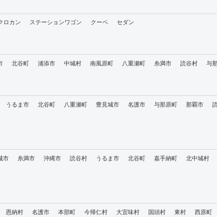
・クロカン
ステーションワゴン
クーペ
セダン
市
北谷町
浦添市
中城村
南風原町
八重瀬町
糸満市
読谷村
与
うるま市
北谷町
八重瀬町
豊見城市
名護市
与那原町
那覇市
城市
糸満市
沖縄市
読谷村
うるま市
北谷町
嘉手納町
北中城村
恩納村
名護市
本部町
今帰仁村
大宜味村
国頭村
東村
西原町