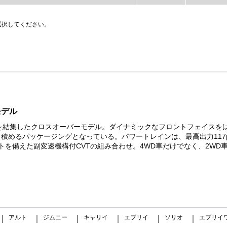
選択してください。
モデル
を結集したクロスオーバーモデル。ダイナミックなフロントフェイスを
めるパッケージングとなっている。パワートレインは、最高出力117ps／
を備えた副変速機構付CVTの組み合わせ。4WD車だけでなく、2WD車
アルト
ジムニー
キャリイ
エブリイ
ソリオ
エブリイ
｜
｜
｜
｜
｜
｜