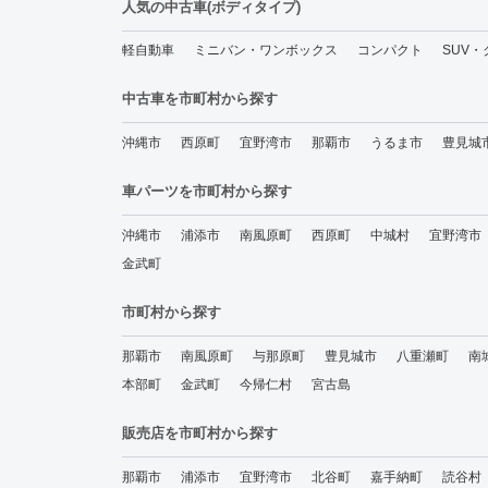
人気の中古車(ボディタイプ)
軽自動車
ミニバン・ワンボックス
コンパクト
SUV
中古車を市町村から探す
沖縄市
西原町
宜野湾市
那覇市
うるま市
豊見城
車パーツを市町村から探す
沖縄市
浦添市
南風原町
西原町
中城村
宜野湾市
金武町
市町村から探す
那覇市
南風原町
与那原町
豊見城市
八重瀬町
南
本部町
金武町
今帰仁村
宮古島
販売店を市町村から探す
那覇市
浦添市
宜野湾市
北谷町
嘉手納町
読谷村