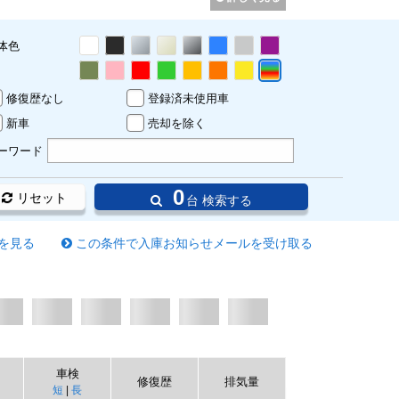
体色
修復歴なし
登録済未使用車
新車
売却を除く
ーワード
0
リセット
台 検索する
を見る
この条件で入庫お知らせメールを受け取る
車検
修復歴
排気量
短
|
長