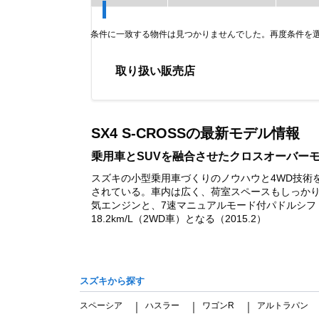
条件に一致する物件は見つかりませんでした。再度条件を
取り扱い販売店
Item
1
of
SX4 S-CROSSの最新モデル情報
0
乗用車とSUVを融合させたクロスオーバー
スズキの小型乗用車づくりのノウハウと4WD技術
されている。車内は広く、荷室スペースもしっかり積
気エンジンと、7速マニュアルモード付パドルシフト
18.2km/L（2WD車）となる（2015.2）
スズキから探す
スペーシア
ハスラー
ワゴンR
アルトラパン
｜
｜
｜