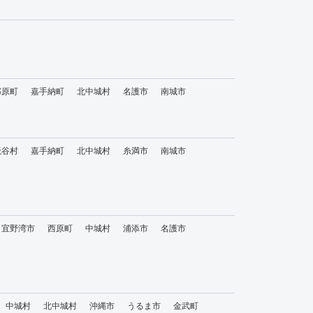
那原町
嘉手納町
北中城村
名護市
南城市
読谷村
嘉手納町
北中城村
糸満市
南城市
宜野湾市
西原町
中城村
浦添市
名護市
中城村
北中城村
沖縄市
うるま市
金武町