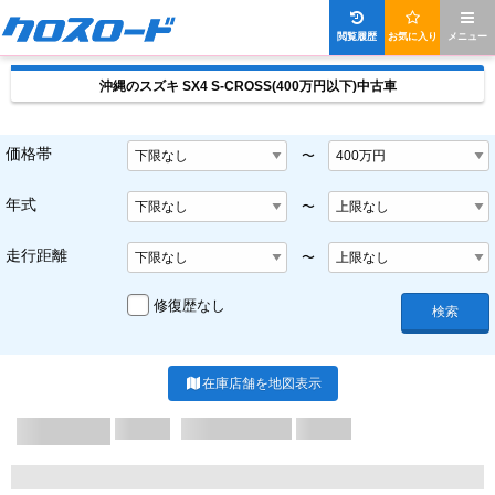
閲覧履歴
お気に入り
メニュー
沖縄のスズキ SX4 S-CROSS(400万円以下)中古車
価格帯
〜
年式
〜
走行距離
〜
修復歴なし
検索
在庫店舗を地図表示
X/X ページ