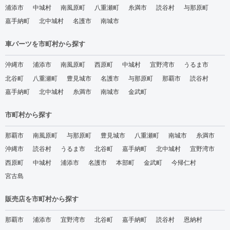
浦添市
中城村
南風原町
八重瀬町
糸満市
読谷村
与那原町
嘉手納町
北中城村
名護市
南城市
車パーツを市町村から探す
沖縄市
浦添市
南風原町
西原町
中城村
宜野湾市
うるま市
北谷町
八重瀬町
豊見城市
名護市
与那原町
那覇市
読谷村
嘉手納町
北中城村
糸満市
南城市
金武町
市町村から探す
那覇市
南風原町
与那原町
豊見城市
八重瀬町
南城市
糸満市
沖縄市
読谷村
うるま市
北谷町
嘉手納町
北中城村
宜野湾市
西原町
中城村
浦添市
名護市
本部町
金武町
今帰仁村
宮古島
販売店を市町村から探す
那覇市
浦添市
宜野湾市
北谷町
嘉手納町
読谷村
恩納村