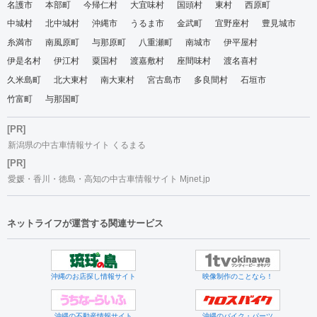
名護市
本部町
今帰仁村
大宜味村
国頭村
東村
西原町
中城村
北中城村
沖縄市
うるま市
金武町
宜野座村
豊見城市
糸満市
南風原町
与那原町
八重瀬町
南城市
伊平屋村
伊是名村
伊江村
粟国村
渡嘉敷村
座間味村
渡名喜村
久米島町
北大東村
南大東村
宮古島市
多良間村
石垣市
竹富町
与那国町
[PR]
新潟県の中古車情報サイト くるまる
[PR]
愛媛・香川・徳島・高知の中古車情報サイト Mjnet.jp
ネットライフが運営する関連サービス
沖縄のお店探し情報サイト
映像制作のことなら！
沖縄の不動産情報サイト
沖縄のバイク・パーツ