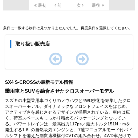
最初
前
次
最後
条件に一致する物件は見つかりませんでした。再度条件を選択してください。
取り扱い販売店
Item
1
SX4 S-CROSSの最新モデル情報
of
0
乗用車とSUVを融合させたクロスオーバーモデル
スズキの小型乗用車づくりのノウハウと4WD技術を結集したクロ
スオーバーモデル。ダイナミックなフロントフェイスをはじめ、
アクティブさを感じさせるデザインが採用されている。車内は広
く、荷室スペースもしっかり積めるパッケージングとなってい
る。パワートレインは、最高出力117ps／最大トルク151N・mを
発生する1.6Lの自然吸気エンジンと、7速マニュアルモード付パド
ルシフトを備えた副変速機構付CVTの組み合わせ。4WD車だけで