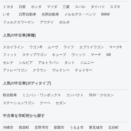
トヨタ
日産
ホンダ
マツダ
三菱
スバル
ダイハツ
スズキ
いすゞ
日野自動車
光岡自動車
メルセデス・ベンツ
BMW
フォルクスワーゲン
アウデイ
ボルボ
人気の中古車(車種)
スカイライン
ワゴンR
ムーヴ
ライフ
エブリイワゴン
マークII
フィット
ステップワゴン
キューブ
ヴィッツ
マーチ
bB
セレナ
シルビア
アルトラパン
タント
ジムニー
アトレーワゴン
クラウン
ヴォクシー
チェイサー
人気の中古車(ボディタイプ)
軽自動車
ミニバン・ワンボックス
コンパクト
SUV・クロカン
ステーションワゴン
クーペ
セダン
中古車を市町村から探す
沖縄市
西原町
宜野湾市
那覇市
うるま市
豊見城市
北谷町