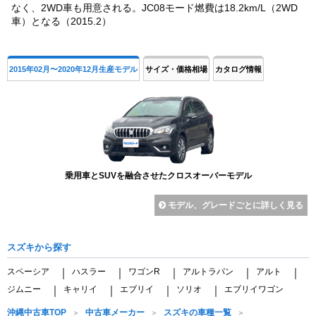
なく、2WD車も用意される。JC08モード燃費は18.2km/L（2WD
車）となる（2015.2）
2015年02月〜2020年12月生産モデル
サイズ・価格相場
カタログ情報
乗用車とSUVを融合させたクロスオーバーモデル
モデル、グレードごとに詳しく見る
スズキから探す
スペーシア
ハスラー
ワゴンR
アルトラパン
アルト
｜
｜
｜
｜
｜
ジムニー
キャリイ
エブリイ
ソリオ
エブリイワゴン
｜
｜
｜
｜
沖縄中古車TOP
中古車メーカー
スズキの車種一覧