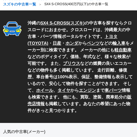
スズキの中古車一覧
SX4 S-CROSS(400万円以下)の中古車一覧
沖縄の
SX4 S-CROSS
(
スズキ
)の中古車を探すならクロ
スロードにおまかせ。クロスロードは、沖縄最大の中
古車・パーツ情報ポータルサイトです。
トヨタ
(TOYOTA)
・
日産
・
ホンダ
から
ベンツ
などの
輸入車
をメ
ーカー別に検索できます。 メーカーの他にも
軽自動車
などのボディタイプ、価格、年式など、様々な検索が
可能です。 また、
プリウス
などの燃費の良いエコカー
などの物件も多く掲載しています。 走行距離、修復
歴、車台番号は100%表示、保証、整備情報も表示して
いるので、安心して物件を探すことができます。 そし
て、
ホイール
、
タイヤ
から
エンジン
まで
車パーツ
情報
も検索できます。 他にも、買取、塗装、廃車処分の
販
売店情報
も掲載しています。あなたの希望にあった物
件がきっと見つかります。
人気の中古車(メーカー)