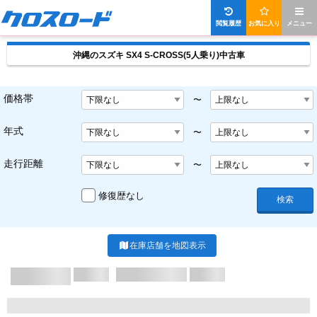
閲覧履歴
お気に入り
メニュー
沖縄のスズキ SX4 S-CROSS(5人乗り)中古車
価格帯
〜
年式
〜
走行距離
〜
修復歴なし
検索
在庫店舗を地図表示
X/X ページ