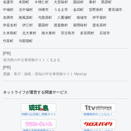
名護市
本部町
今帰仁村
大宜味村
国頭村
東村
西原町
中城村
北中城村
沖縄市
うるま市
金武町
宜野座村
豊見城市
糸満市
南風原町
与那原町
八重瀬町
南城市
伊平屋村
伊是名村
伊江村
粟国村
渡嘉敷村
座間味村
渡名喜村
久米島町
北大東村
南大東村
宮古島市
多良間村
石垣市
竹富町
与那国町
[PR]
新潟県の中古車情報サイト くるまる
[PR]
愛媛・香川・徳島・高知の中古車情報サイト Mjnet.jp
ネットライフが運営する関連サービス
沖縄のお店探し情報サイト
映像制作のことなら！
沖縄の不動産情報サイト
沖縄のバイク・パーツ