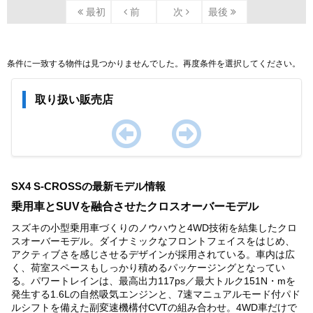
最初
前
次
最後
条件に一致する物件は見つかりませんでした。再度条件を選択してください。
取り扱い販売店
Item
1
SX4 S-CROSSの最新モデル情報
of
0
乗用車とSUVを融合させたクロスオーバーモデル
スズキの小型乗用車づくりのノウハウと4WD技術を結集したクロ
スオーバーモデル。ダイナミックなフロントフェイスをはじめ、
アクティブさを感じさせるデザインが採用されている。車内は広
く、荷室スペースもしっかり積めるパッケージングとなってい
る。パワートレインは、最高出力117ps／最大トルク151N・mを
発生する1.6Lの自然吸気エンジンと、7速マニュアルモード付パド
ルシフトを備えた副変速機構付CVTの組み合わせ。4WD車だけで