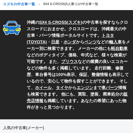
スズキの中古車一覧
SX4 S-CROSS(5人乗り)の中古車一覧
沖縄の
SX4 S-CROSS
(
スズキ
)の中古車を探すならクロ
スロードにおまかせ。クロスロードは、沖縄最大の中
古車・パーツ情報ポータルサイトです。
トヨタ
(TOYOTA)
・
日産
・
ホンダ
から
ベンツ
などの
輸入車
をメ
ーカー別に検索できます。 メーカーの他にも
軽自動車
などのボディタイプ、価格、年式など、様々な検索が
可能です。 また、
プリウス
などの燃費の良いエコカー
などの物件も多く掲載しています。 走行距離、修復
歴、車台番号は100%表示、保証、整備情報も表示して
いるので、安心して物件を探すことができます。 そし
て、
ホイール
、
タイヤ
から
エンジン
まで
車パーツ
情報
も検索できます。 他にも、買取、塗装、廃車処分の
販
売店情報
も掲載しています。あなたの希望にあった物
件がきっと見つかります。
人気の中古車(メーカー)