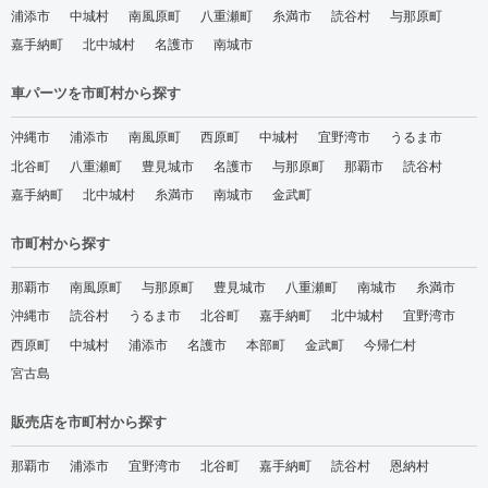
浦添市
中城村
南風原町
八重瀬町
糸満市
読谷村
与那原町
嘉手納町
北中城村
名護市
南城市
車パーツを市町村から探す
沖縄市
浦添市
南風原町
西原町
中城村
宜野湾市
うるま市
北谷町
八重瀬町
豊見城市
名護市
与那原町
那覇市
読谷村
嘉手納町
北中城村
糸満市
南城市
金武町
市町村から探す
那覇市
南風原町
与那原町
豊見城市
八重瀬町
南城市
糸満市
沖縄市
読谷村
うるま市
北谷町
嘉手納町
北中城村
宜野湾市
西原町
中城村
浦添市
名護市
本部町
金武町
今帰仁村
宮古島
販売店を市町村から探す
那覇市
浦添市
宜野湾市
北谷町
嘉手納町
読谷村
恩納村