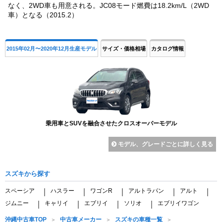
なく、2WD車も用意される。JC08モード燃費は18.2km/L（2WD
車）となる（2015.2）
2015年02月〜2020年12月生産モデル
サイズ・価格相場
カタログ情報
乗用車とSUVを融合させたクロスオーバーモデル
モデル、グレードごとに詳しく見る
スズキから探す
スペーシア
ハスラー
ワゴンR
アルトラパン
アルト
｜
｜
｜
｜
｜
ジムニー
キャリイ
エブリイ
ソリオ
エブリイワゴン
｜
｜
｜
｜
沖縄中古車TOP
中古車メーカー
スズキの車種一覧