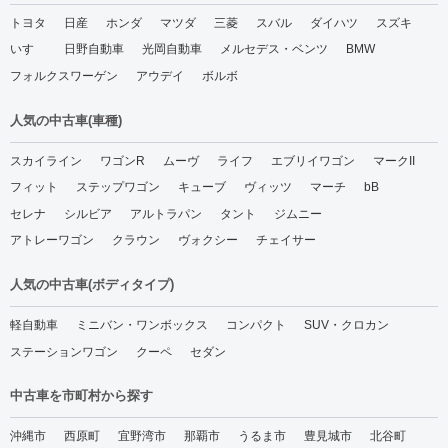
トヨタ
日産
ホンダ
マツダ
三菱
スバル
ダイハツ
スズキ
いすゞ
日野自動車
光岡自動車
メルセデス・ベンツ
BMW
フォルクスワーゲン
アウデイ
ボルボ
人気の中古車(車種)
スカイライン
ワゴンR
ムーヴ
ライフ
エブリイワゴン
マークII
フィット
ステップワゴン
キューブ
ヴィッツ
マーチ
bB
セレナ
シルビア
アルトラパン
タント
ジムニー
アトレーワゴン
クラウン
ヴォクシー
チェイサー
人気の中古車(ボディタイプ)
軽自動車
ミニバン・ワンボックス
コンパクト
SUV・クロカン
ステーションワゴン
クーペ
セダン
中古車を市町村から探す
沖縄市
西原町
宜野湾市
那覇市
うるま市
豊見城市
北谷町