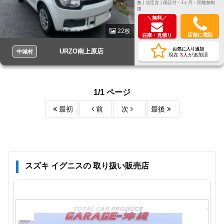
無 |
法定含 |
保証付・1ヶ月・距離無制
限
＼無料／
22枚
店舗に電話
在庫・見積り
お気に入り追加
URZO南上原店
中城村
現在
3
人が追加済
1/1 ページ
最初
前
次
最後
スズキ イグニスの 取り扱い販売店