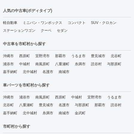
人気の中古車(ボディタイプ)
軽自動車
ミニバン・ワンボックス
コンパクト
SUV・クロカン
ステーションワゴン
クーペ
セダン
中古車を市町村から探す
沖縄市
西原町
宜野湾市
那覇市
うるま市
豊見城市
北谷町
浦添市
中城村
南風原町
八重瀬町
糸満市
読谷村
与那原町
嘉手納町
北中城村
名護市
南城市
車パーツを市町村から探す
沖縄市
浦添市
南風原町
西原町
中城村
宜野湾市
うるま市
北谷町
八重瀬町
豊見城市
名護市
与那原町
那覇市
読谷村
嘉手納町
北中城村
糸満市
南城市
金武町
市町村から探す