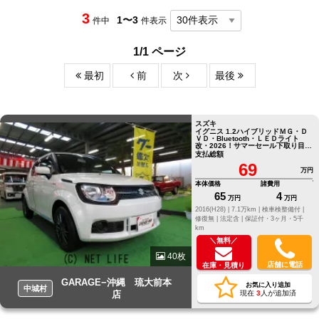
3
1〜3
件中
件表示
1/1 ページ
最初
前
次
最後
スズキ
イグニス 1.2ハイブリッドＭＧ・Ｄ
ＶＤ・Bluetooth・ＬＥＤライト
改・2026！サマーセール下取り目玉
車！
支払総額
69
万円
本体価格
諸費用
65
4
万円
万円
2016(H28) |
7.1万km |
検車検整備付 |
修復無 |
法定含 |
保証付・3ヶ月・5千
km
＼無料／
40枚
店舗に電話
在庫・見積り
GARAGE−沖縄 琉大前本
お気に入り追加
中城村
店
現在
3
人が追加済