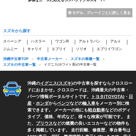
モデル、グレードごとに詳しく見る
スズキから探す
スペーシア
ハスラー
ワゴンR
アルトラパン
アルト
｜
｜
｜
｜
｜
ジムニー
キャリイ
エブリイ
ソリオ
エブリイワゴン
｜
｜
｜
｜
沖縄中古車TOP
中古車メーカー
スズキの車種一覧
スズキの中古車一覧
イグニス(ホワイト系)の中古車一覧
沖縄の
イグニス
(
スズキ
)の中古車を探すならクロスロー
ドにおまかせ。クロスロードは、沖縄最大の中古車・
パーツ情報ポータルサイトです。
トヨタ(TOYOTA)
・
日
産
・
ホンダ
から
ベンツ
などの
輸入車
をメーカー別に検
索できます。 メーカーの他にも
軽自動車
などのボディ
タイプ、価格、年式など、様々な検索が可能です。 ま
た、
プリウス
などの燃費の良いエコカーなどの物件も
多く掲載しています。 走行距離、修復歴、車台番号は