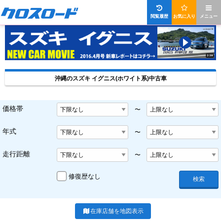
閲覧履歴
お気に入り
メニュー
沖縄のスズキ イグニス(ホワイト系)中古車
価格帯
〜
年式
〜
走行距離
〜
修復歴なし
検索
在庫店舗を地図表示