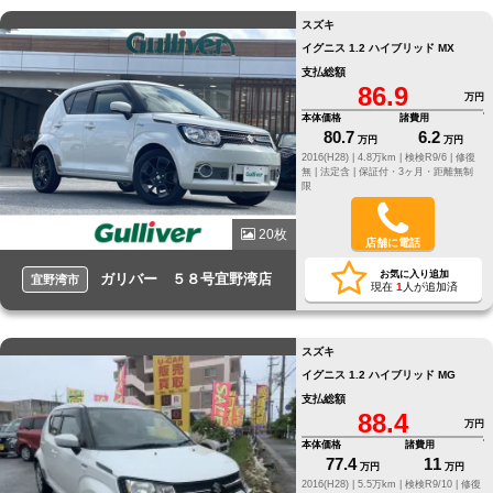
スズキ
イグニス 1.2 ハイブリッド MX
支払総額
86.9
万円
本体価格
諸費用
80.7
6.2
万円
万円
2016(H28) |
4.8万km |
検検R9/6 |
修復
無 |
法定含 |
保証付・3ヶ月・距離無制
限
20枚
店舗に電話
お気に入り追加
ガリバー ５８号宜野湾店
宜野湾市
現在
1
人が追加済
スズキ
イグニス 1.2 ハイブリッド MG
支払総額
88.4
万円
本体価格
諸費用
77.4
11
万円
万円
2016(H28) |
5.5万km |
検検R9/10 |
修復