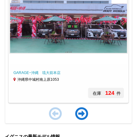
GARAGE−沖縄 琉大前本店
沖縄県中城村南上原1053
124
在庫
件
Item
1
イグニスの最新モデル情報
of