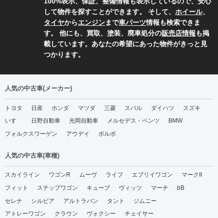
100%表示、保証、整備情報も表示しているので、安心
して物件を探すことができます。 そして、
ホイール
、
タイヤ
から
エンジン
まで
車パーツ
情報も検索できま
す。 他にも、買取、塗装、廃車処分の
販売店情報
も掲
載しています。あなたの希望にあった物件がきっと見
つかります。
人気の中古車(メーカー)
トヨタ
日産
ホンダ
マツダ
三菱
スバル
ダイハツ
スズキ
いすゞ
日野自動車
光岡自動車
メルセデス・ベンツ
BMW
フォルクスワーゲン
アウデイ
ボルボ
人気の中古車(車種)
スカイライン
ワゴンR
ムーヴ
ライフ
エブリイワゴン
マークII
フィット
ステップワゴン
キューブ
ヴィッツ
マーチ
bB
セレナ
シルビア
アルトラパン
タント
ジムニー
アトレーワゴン
クラウン
ヴォクシー
チェイサー