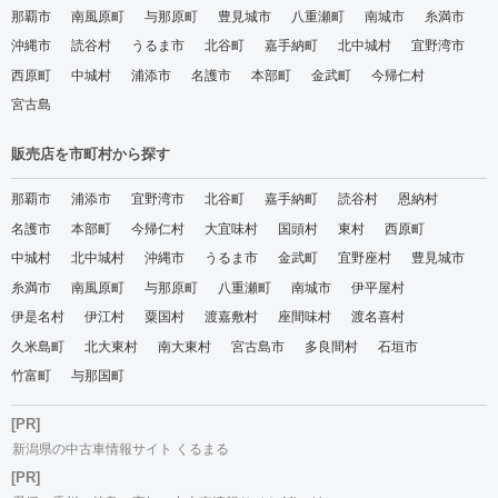
那覇市
南風原町
与那原町
豊見城市
八重瀬町
南城市
糸満市
沖縄市
読谷村
うるま市
北谷町
嘉手納町
北中城村
宜野湾市
西原町
中城村
浦添市
名護市
本部町
金武町
今帰仁村
宮古島
販売店を市町村から探す
那覇市
浦添市
宜野湾市
北谷町
嘉手納町
読谷村
恩納村
名護市
本部町
今帰仁村
大宜味村
国頭村
東村
西原町
中城村
北中城村
沖縄市
うるま市
金武町
宜野座村
豊見城市
糸満市
南風原町
与那原町
八重瀬町
南城市
伊平屋村
伊是名村
伊江村
粟国村
渡嘉敷村
座間味村
渡名喜村
久米島町
北大東村
南大東村
宮古島市
多良間村
石垣市
竹富町
与那国町
[PR]
新潟県の中古車情報サイト くるまる
[PR]