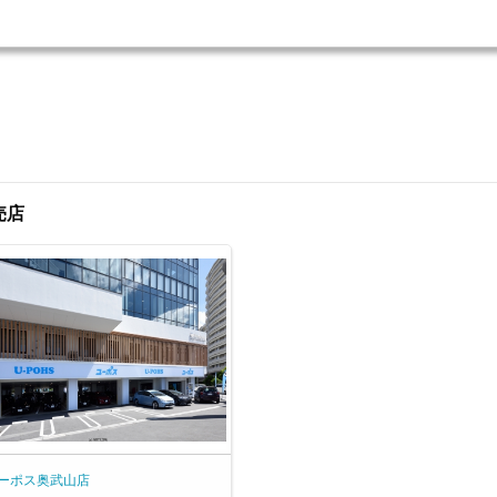
売店
ーポス奥武山店