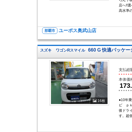
ろん下
店へ!!
高水準の
ユーポス奥武山店
那覇市
660 G 快適パッケ
スズキ
ワゴンRスマイル
支払総
本体価
173
●10
16枚
ビ ｐ
後ドライ
す。超低金