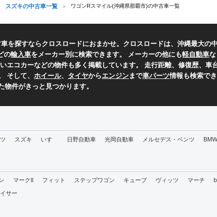
スズキの中古車一覧
ワゴンRスマイル(沖縄県那覇市)の中古車一覧
古車を探すならクロスロードにおまかせ。クロスロードは、沖縄最大の
どの
輸入車
をメーカー別に検索できます。 メーカーの他にも
軽自動車
な
いエコカーなどの物件も多く掲載しています。 走行距離、修復歴、車台
。 そして、
ホイール
、
タイヤ
から
エンジン
まで
車パーツ
情報も検索でき
た物件がきっと見つかります。
ツ
スズキ
いすゞ
日野自動車
光岡自動車
メルセデス・ベンツ
BM
ン
マークII
フィット
ステップワゴン
キューブ
ヴィッツ
マーチ
イサー