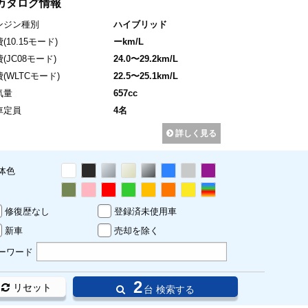
カタログ情報
ンジン種別
ハイブリッド
費
(10.15モード)
ーkm/L
費
(JC08モード)
24.0〜29.2km/L
費
(WLTCモード)
22.5〜25.1km/L
気量
657cc
車定員
4名
詳しく見る
体色
修復歴なし
登録済未使用車
新車
売却を除く
ーワード
2
リセット
台 検索する