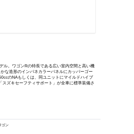
デル。ワゴンRの特長である広い室内空間と高い機
らかな造形のインパネカラーパネルにカッパーゴー
0ccのNAもしくは、同ユニットにマイルドハイブ
た「スズキセーフティサポート」が全車に標準装備さ
ワゴン