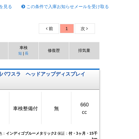
を見る
この条件で入庫お知らせメールを受け取る
前
1
次
車検
修復歴
排気量
短
|
長
側パワスラ ヘッドアップディスプレイ
660
車検整備付
無
cc
色：
インディゴブルーメタリック2
保証：
付・3ヶ月・15千