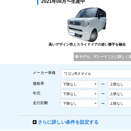
2021年08月〜生産中
高いデザイン性とスライドドアの使い勝手を融合
モデル、グレードごとに詳しく
メーカー車種
ワゴンRスマイル
価格帯
〜
年式
〜
走行距離
〜
さらに詳しい条件を設定する