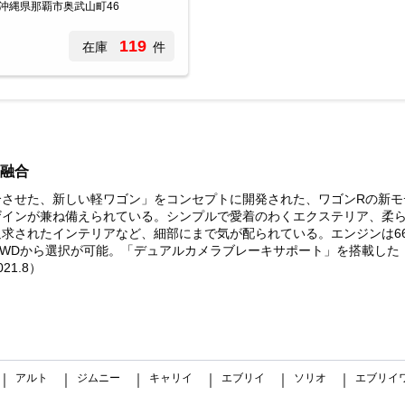
沖縄県那覇市奥武山町46
119
在庫
件
融合
させた、新しい軽ワゴン」をコンセプトに開発された、ワゴンRの新モ
ザインが兼ね備えられている。シンプルで愛着のわくエクステリア、柔
求されたインテリアなど、細部にまで気が配られている。エンジンは66
4WDから選択が可能。「デュアルカメラブレーキサポート」を搭載し
1.8）
アルト
ジムニー
キャリイ
エブリイ
ソリオ
エブリイ
｜
｜
｜
｜
｜
｜