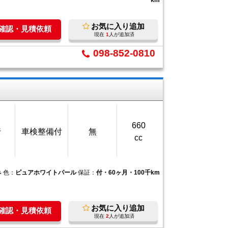
km
お気に入り追加
庫確認・見積依頼
現在
1
人が追加済
098-852-0810
660
行
車検整備付
無
cc
ネ
色：
ピュアホワイトパール
保証：
付・60ヶ月・100千km
お気に入り追加
庫確認・見積依頼
現在
2
人が追加済