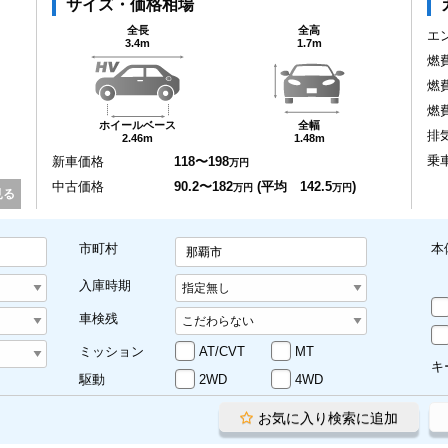
サイズ・価格相場
全長
全高
エ
3.4m
1.7m
燃
燃
燃
ホイールベース
全幅
排
2.46m
1.48m
乗
新車価格
118〜198
万円
中古価格
90.2〜182
(平均 142.5
)
万円
万円
見る
市町村
本
那覇市
入庫時期
車検残
ミッション
AT/CVT
MT
キ
駆動
2WD
4WD
お気に入り検索に追加