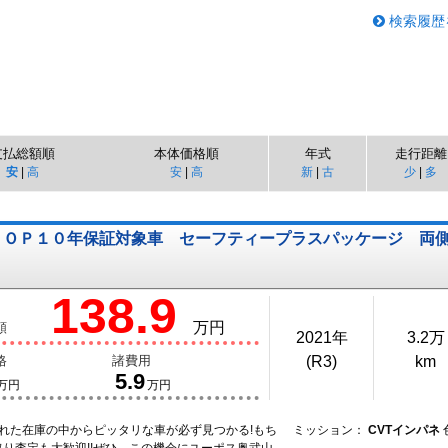
検索履歴
支払総額順
本体価格順
年式
走行距離
安
|
高
安
|
高
新
|
古
少
|
多
ＯＰ１０年保証対象車 セーフティープラスパッケージ 両
138.9
万円
額
2021年
3.2万
格
諸費用
(R3)
km
5.9
万円
万円
された在庫の中からピッタリな車が必ず見つかる!もち
ミッション：
CVTインパネ