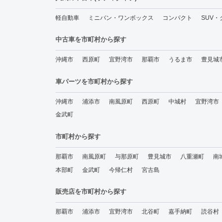
軽自動車
ミニバン・ワンボックス
コンパクト
SUV
中古車を市町村から探す
沖縄市
西原町
宜野湾市
那覇市
うるま市
豊見城
車パーツを市町村から探す
沖縄市
浦添市
南風原町
西原町
中城村
宜野湾市
金武町
市町村から探す
那覇市
南風原町
与那原町
豊見城市
八重瀬町
南
本部町
金武町
今帰仁村
宮古島
販売店を市町村から探す
那覇市
浦添市
宜野湾市
北谷町
嘉手納町
読谷村