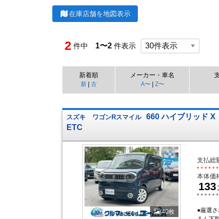
在庫店舗を地図表示
2
件中
1〜2
件表示
新着順
メーカー・車名
新
|
古
A〜
|
Z〜
660 ハイブリッド X
スズキ
ワゴンRスマイル
ETC
支払総
本体価
133
●厳選
40枚