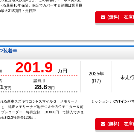
取り査定も大歓迎!!ぜひ、この機会にユーポス奥武山
選べる最長10年保証。保証でカバーする範囲は業界最
最大318項目・走行距...
(無料) 在
ージ装着車
201.9
万円
額
2025年
未走
格
諸費用
(R7)
.1
28.8
万円
万円
年乗れる新車スズキワゴンRスマイルＧ メモリーナ
ミッション：
CVTインパ
ｋｇ 純正メモリーナビ地デジ＆全方位モニター＆前
ブレコーダー 毎月定額 18.800円 で購入できま
利2.3%最長120回...
(無料) 在