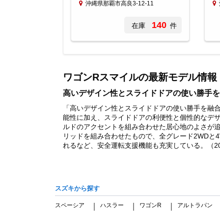
沖縄県那覇市高良3-12-11
140
在庫
件
Item
1
of
ワゴンRスマイルの最新モデル情報
2
高いデザイン性とスライドドアの使い勝手を
「高いデザイン性とスライドドアの使い勝手を融合
能性に加え、スライドドアの利便性と個性的なデ
ルドのアクセントを組み合わせた居心地のよさが追
リッドを組み合わせたもので、全グレード2WDと
れるなど、安全運転支援機能も充実している。（202
スズキから探す
スペーシア
ハスラー
ワゴンR
アルトラパン
｜
｜
｜