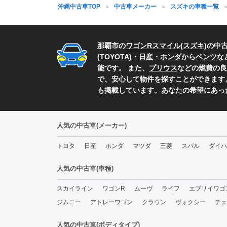
沖縄中古車TOP
中古車メーカー
スズキの車種一覧
那覇市の
ワゴンRスマイル
(
スズキ
)の中
(TOYOTA)
・
日産
・
ホンダ
から
ベンツ
な
能です。 また、
プリウス
などの燃費の良
で、安心して物件を探すことができます
も掲載しています。あなたの希望にあっ
人気の中古車(メーカー)
トヨタ
日産
ホンダ
マツダ
三菱
スバル
ダイハ
人気の中古車(車種)
スカイライン
ワゴンR
ムーヴ
ライフ
エブリイワゴ
ジムニー
アトレーワゴン
クラウン
ヴォクシー
チェ
人気の中古車(ボディタイプ)