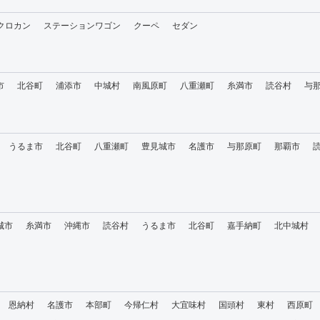
・クロカン
ステーションワゴン
クーペ
セダン
市
北谷町
浦添市
中城村
南風原町
八重瀬町
糸満市
読谷村
与
うるま市
北谷町
八重瀬町
豊見城市
名護市
与那原町
那覇市
城市
糸満市
沖縄市
読谷村
うるま市
北谷町
嘉手納町
北中城村
恩納村
名護市
本部町
今帰仁村
大宜味村
国頭村
東村
西原町