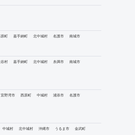
那原町
嘉手納町
北中城村
名護市
南城市
読谷村
嘉手納町
北中城村
糸満市
南城市
宜野湾市
西原町
中城村
浦添市
名護市
中城村
北中城村
沖縄市
うるま市
金武町