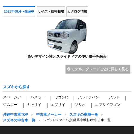
2021年08月〜生産中
サイズ・価格相場
カタログ情報
高いデザイン性とスライドドアの使い勝手を融合
モデル、グレードごとに詳しく見る
スズキから探す
スペーシア
ハスラー
ワゴンR
アルトラパン
アルト
｜
｜
｜
｜
｜
ジムニー
キャリイ
エブリイ
ソリオ
エブリイワゴン
｜
｜
｜
｜
沖縄中古車TOP
中古車メーカー
スズキの車種一覧
スズキの中古車一覧
ワゴンRスマイル(沖縄県中城村)の中古車一覧