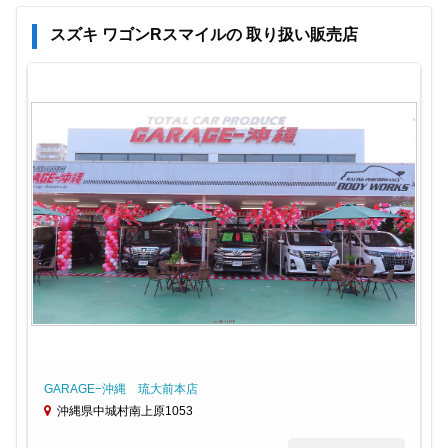
スズキ ワゴンRスマイルの 取り扱い販売店
GARAGE−沖縄 琉大前本店
沖縄県中城村南上原1053