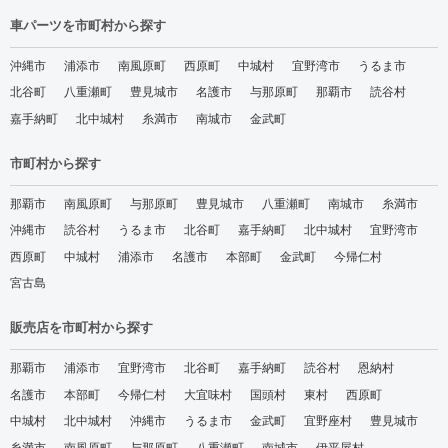
車パーツを市町村から探す
沖縄市
浦添市
南風原町
西原町
中城村
宜野湾市
うるま市
北谷町
八重瀬町
豊見城市
名護市
与那原町
那覇市
読谷村
嘉手納町
北中城村
糸満市
南城市
金武町
市町村から探す
那覇市
南風原町
与那原町
豊見城市
八重瀬町
南城市
糸満市
沖縄市
読谷村
うるま市
北谷町
嘉手納町
北中城村
宜野湾市
西原町
中城村
浦添市
名護市
本部町
金武町
今帰仁村
宮古島
販売店を市町村から探す
那覇市
浦添市
宜野湾市
北谷町
嘉手納町
読谷村
恩納村
名護市
本部町
今帰仁村
大宜味村
国頭村
東村
西原町
中城村
北中城村
沖縄市
うるま市
金武町
宜野座村
豊見城市
糸満市
南風原町
与那原町
八重瀬町
南城市
伊平屋村