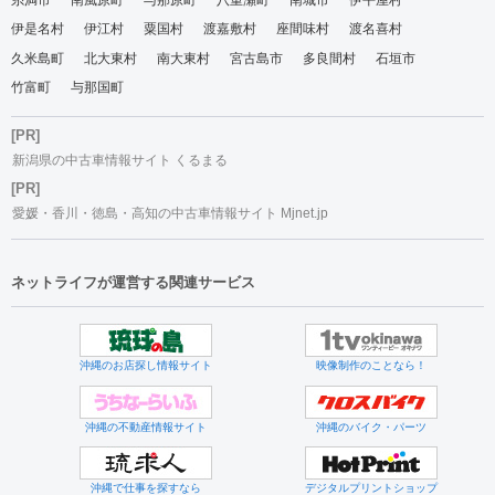
伊是名村
伊江村
粟国村
渡嘉敷村
座間味村
渡名喜村
久米島町
北大東村
南大東村
宮古島市
多良間村
石垣市
竹富町
与那国町
[PR]
新潟県の中古車情報サイト くるまる
[PR]
愛媛・香川・徳島・高知の中古車情報サイト Mjnet.jp
ネットライフが運営する関連サービス
沖縄のお店探し情報サイト
映像制作のことなら！
沖縄の不動産情報サイト
沖縄のバイク・パーツ
沖縄で仕事を探すなら
デジタルプリントショップ