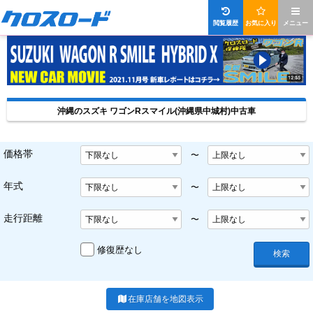
閲覧履歴
お気に入り
メニュー
沖縄のスズキ ワゴンRスマイル(沖縄県中城村)中古車
価格帯
〜
年式
〜
走行距離
〜
修復歴なし
検索
在庫店舗を地図表示