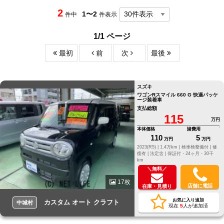
2
1〜2
件中
件表示
1/1 ページ
最初
前
次
最後
スズキ
ワゴンRスマイル 660 G 快適パッケ
ージ装着車
支払総額
115
万円
本体価格
諸費用
110
5
万円
万円
2023(R5) |
1.4万km |
検車検整備付 |
修
復有 |
法定含 |
保証付・24ヶ月・30千
km
＼無料／
17枚
店舗に電話
在庫・見積り
お気に入り追加
カスタム オート クラフト
中城村
現在
5
人が追加済