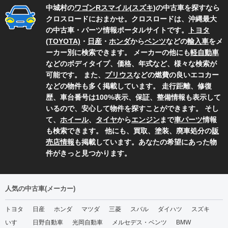
中城村の
ワゴンRスマイル
(
スズキ
)の中古車を探すなら
クロスロードにおまかせ。クロスロードは、沖縄最大
の中古車・パーツ情報ポータルサイトです。
トヨタ
(TOYOTA)
・
日産
・
ホンダ
から
ベンツ
などの
輸入車
をメ
ーカー別に検索できます。 メーカーの他にも
軽自動車
などのボディタイプ、価格、年式など、様々な検索が
可能です。 また、
プリウス
などの燃費の良いエコカー
などの物件も多く掲載しています。 走行距離、修復
歴、車台番号は100%表示、保証、整備情報も表示して
いるので、安心して物件を探すことができます。 そし
て、
ホイール
、
タイヤ
から
エンジン
まで
車パーツ
情報
も検索できます。 他にも、買取、塗装、廃車処分の
販
売店情報
も掲載しています。あなたの希望にあった物
件がきっと見つかります。
人気の中古車(メーカー)
トヨタ
日産
ホンダ
マツダ
三菱
スバル
ダイハツ
スズキ
いすゞ
日野自動車
光岡自動車
メルセデス・ベンツ
BMW