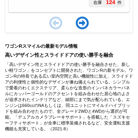
124
在庫
件
Item
1
ワゴンRスマイルの最新モデル情報
of
2
高いデザイン性とスライドドアの使い勝手を融合
「高いデザイン性とスライドドアの使い勝手を融合させた、新し
い軽ワゴン」をコンセプトに開発された、ワゴンRの新モデル。ワ
ゴンRの特長である広い室内空間と高い機能性に加え、スライドド
アの利便性と個性的なデザインが兼ね備えられている。シンプル
で愛着のわくエクステリア、柔らかな造形のインパネカラーパネ
ルにカッパーゴールドのアクセントを組み合わせた居心地のよさ
が追求されたインテリアなど、細部にまで気が配られている。エ
ンジンは660ccのNAもしくは、同ユニットにマイルドハイブリッ
ドを組み合わせたもので、全グレード2WDと4WDから選択が可
能。「デュアルカメラブレーキサポート」を搭載した「スズキセ
ーフティサポート」が全車に標準装備されるなど、安全運転支援
機能も充実している。（2021.8）