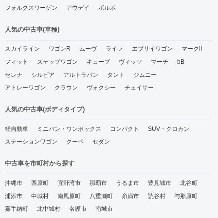
フォルクスワーゲン
アウデイ
ボルボ
人気の中古車(車種)
スカイライン
ワゴンR
ムーヴ
ライフ
エブリイワゴン
マークII
フィット
ステップワゴン
キューブ
ヴィッツ
マーチ
bB
セレナ
シルビア
アルトラパン
タント
ジムニー
アトレーワゴン
クラウン
ヴォクシー
チェイサー
人気の中古車(ボディタイプ)
軽自動車
ミニバン・ワンボックス
コンパクト
SUV・クロカン
ステーションワゴン
クーペ
セダン
中古車を市町村から探す
沖縄市
西原町
宜野湾市
那覇市
うるま市
豊見城市
北谷町
浦添市
中城村
南風原町
八重瀬町
糸満市
読谷村
与那原町
嘉手納町
北中城村
名護市
南城市