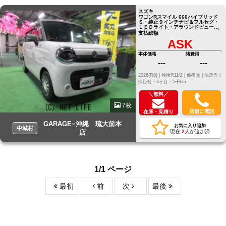
スズキ
ワゴンRスマイル 660ハイブリッド
Ｓ・純正９インチナビ＆フルセグ・
ＬＥＤライト・アラウンドビューＶ
ｒ新車のサブスク スーパーイレブ
支払総額
ンパック大好評受付中！
ASK
本体価格
諸費用
---
---
2026(R8) |
検検R11/2 |
修復無 |
法定含 |
保証付・3ヶ月・5千km
＼無料／
7枚
店舗に電話
在庫・見積り
GARAGE−沖縄 琉大前本
お気に入り追加
中城村
店
現在
2
人が追加済
1/1 ページ
最初
前
次
最後