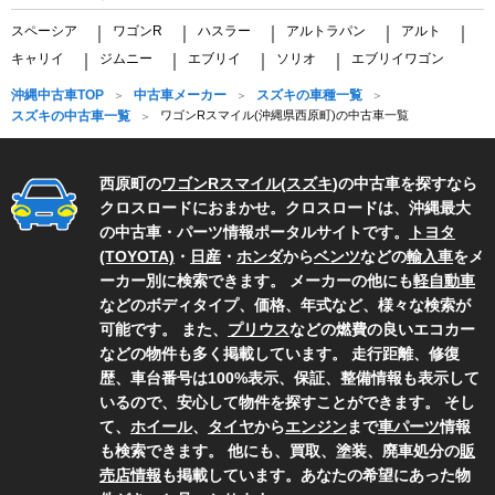
スペーシア
ワゴンR
ハスラー
アルトラパン
アルト
｜
｜
｜
｜
｜
キャリイ
ジムニー
エブリイ
ソリオ
エブリイワゴン
｜
｜
｜
｜
沖縄中古車TOP
中古車メーカー
スズキの車種一覧
スズキの中古車一覧
ワゴンRスマイル(沖縄県西原町)の中古車一覧
西原町の
ワゴンRスマイル
(
スズキ
)の中古車を探すなら
クロスロードにおまかせ。クロスロードは、沖縄最大
の中古車・パーツ情報ポータルサイトです。
トヨタ
(TOYOTA)
・
日産
・
ホンダ
から
ベンツ
などの
輸入車
をメ
ーカー別に検索できます。 メーカーの他にも
軽自動車
などのボディタイプ、価格、年式など、様々な検索が
可能です。 また、
プリウス
などの燃費の良いエコカー
などの物件も多く掲載しています。 走行距離、修復
歴、車台番号は100%表示、保証、整備情報も表示して
いるので、安心して物件を探すことができます。 そし
て、
ホイール
、
タイヤ
から
エンジン
まで
車パーツ
情報
も検索できます。 他にも、買取、塗装、廃車処分の
販
売店情報
も掲載しています。あなたの希望にあった物