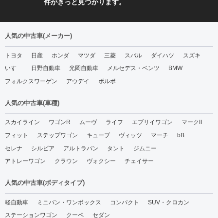
件がきっと見つかります。
人気の中古車(メーカー)
トヨタ
日産
ホンダ
マツダ
三菱
スバル
ダイハツ
スズキ
いすゞ
日野自動車
光岡自動車
メルセデス・ベンツ
BMW
フォルクスワーゲン
アウデイ
ボルボ
人気の中古車(車種)
スカイライン
ワゴンR
ムーヴ
ライフ
エブリイワゴン
マークII
フィット
ステップワゴン
キューブ
ヴィッツ
マーチ
bB
セレナ
シルビア
アルトラパン
タント
ジムニー
アトレーワゴン
クラウン
ヴォクシー
チェイサー
人気の中古車(ボディタイプ)
軽自動車
ミニバン・ワンボックス
コンパクト
SUV・クロカン
ステーションワゴン
クーペ
セダン