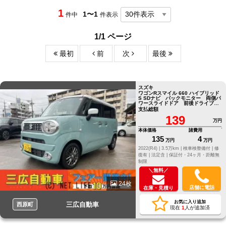
1
1〜1
件中
件表示
1/1 ページ
最初
前
次
最後
スズキ
ワゴンRスマイル 660 ハイブリッド
S SDナビ バックモニター 両側パ
ワースライドドア 前後ドライブレ
コーダー コーナーセンサー
支払総額
139
万円
本体価格
諸費用
135
4
万円
万円
2022(R4) |
3.5万km |
検車検整備付 |
修
復有 |
法定含 |
保証付・24ヶ月・距離無
制限
＼無料／
24枚
店舗に電話
在庫・見積り
お気に入り追加
三広自動車
西原町
現在
1
人が追加済