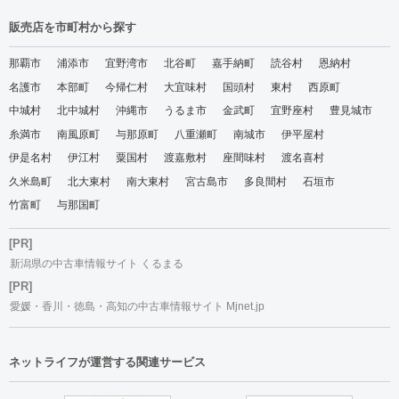
販売店を市町村から探す
那覇市
浦添市
宜野湾市
北谷町
嘉手納町
読谷村
恩納村
名護市
本部町
今帰仁村
大宜味村
国頭村
東村
西原町
中城村
北中城村
沖縄市
うるま市
金武町
宜野座村
豊見城市
糸満市
南風原町
与那原町
八重瀬町
南城市
伊平屋村
伊是名村
伊江村
粟国村
渡嘉敷村
座間味村
渡名喜村
久米島町
北大東村
南大東村
宮古島市
多良間村
石垣市
竹富町
与那国町
[PR]
新潟県の中古車情報サイト くるまる
[PR]
愛媛・香川・徳島・高知の中古車情報サイト Mjnet.jp
ネットライフが運営する関連サービス