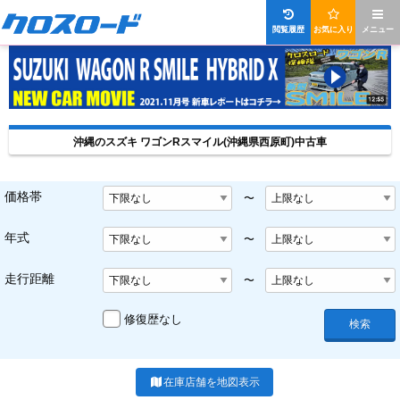
閲覧履歴
お気に入り
メニュー
沖縄のスズキ ワゴンRスマイル(沖縄県西原町)中古車
価格帯
〜
年式
〜
走行距離
〜
修復歴なし
検索
在庫店舗を地図表示