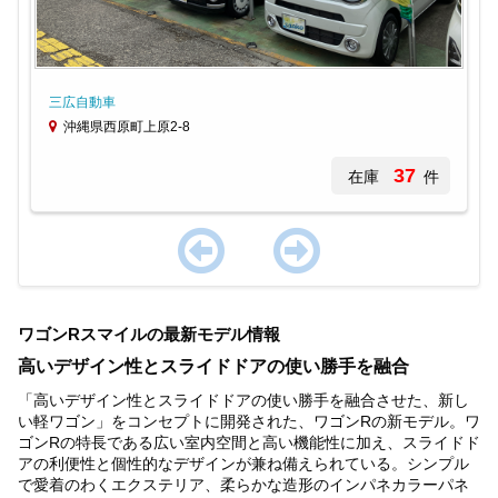
三広自動車
沖縄県西原町上原2-8
37
在庫
件
Item
1
ワゴンRスマイルの最新モデル情報
of
1
高いデザイン性とスライドドアの使い勝手を融合
「高いデザイン性とスライドドアの使い勝手を融合させた、新し
い軽ワゴン」をコンセプトに開発された、ワゴンRの新モデル。ワ
ゴンRの特長である広い室内空間と高い機能性に加え、スライドド
アの利便性と個性的なデザインが兼ね備えられている。シンプル
で愛着のわくエクステリア、柔らかな造形のインパネカラーパネ