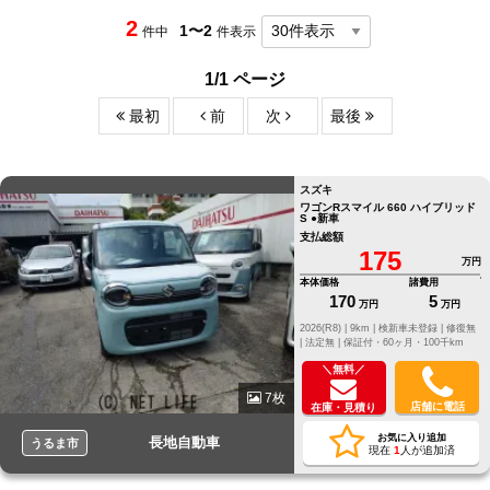
2
1〜2
件中
件表示
1/1 ページ
最初
前
次
最後
スズキ
ワゴンRスマイル 660 ハイブリッド
S ●新車
支払総額
175
万円
本体価格
諸費用
170
5
万円
万円
2026(R8) |
9km |
検新車未登録 |
修復無
|
法定無 |
保証付・60ヶ月・100千km
＼無料／
7枚
店舗に電話
在庫・見積り
お気に入り追加
長地自動車
うるま市
現在
1
人が追加済