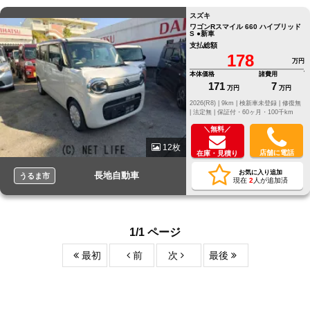
スズキ
ワゴンRスマイル 660 ハイブリッド
S ●新車
支払総額
178
万円
本体価格
諸費用
171
7
万円
万円
2026(R8) |
9km |
検新車未登録 |
修復無
|
法定無 |
保証付・60ヶ月・100千km
＼無料／
12枚
店舗に電話
在庫・見積り
お気に入り追加
長地自動車
うるま市
現在
2
人が追加済
1/1 ページ
最初
前
次
最後