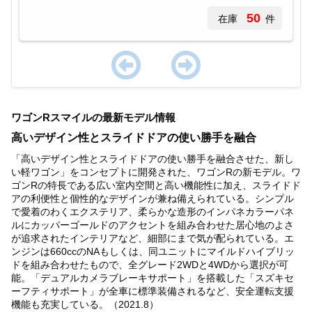
50
在庫
件
Item
1
ワゴンRスマイルの最新モデル情報
of
1
高いデザイン性とスライドドアの使い勝手を融合
「高いデザイン性とスライドドアの使い勝手を融合させた、新し
い軽ワゴン」をコンセプトに開発された、ワゴンRの新モデル。ワ
ゴンRの特長である広い室内空間と高い機能性に加え、スライドド
アの利便性と個性的なデザインが兼ね備えられている。シンプル
で愛着のわくエクステリア、柔らかな造形のインパネカラーパネ
ルにカッパーゴールドのアクセントを組み合わせた居心地のよさ
が追求されたインテリアなど、細部にまで気が配られている。エ
ンジンは660ccのNAもしくは、同ユニットにマイルドハイブリッ
ドを組み合わせたもので、全グレード2WDと4WDから選択が可
能。「デュアルカメラブレーキサポート」を搭載した「スズキセ
ーフティサポート」が全車に標準装備されるなど、安全運転支援
機能も充実している。（2021.8）