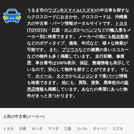
うるま市の
ワゴンRスマイル
(
スズキ
)の中古車を探すな
らクロスロードにおまかせ。クロスロードは、沖縄最
大の中古車・パーツ情報ポータルサイトです。
トヨタ
(TOYOTA)
・
日産
・
ホンダ
から
ベンツ
などの
輸入車
をメ
ーカー別に検索できます。 メーカーの他にも
軽自動車
などのボディタイプ、価格、年式など、様々な検索が
可能です。 また、
プリウス
などの燃費の良いエコカー
などの物件も多く掲載しています。 走行距離、修復
歴、車台番号は100%表示、保証、整備情報も表示して
いるので、安心して物件を探すことができます。 そし
て、
ホイール
、
タイヤ
から
エンジン
まで
車パーツ
情報
も検索できます。 他にも、買取、塗装、廃車処分の
販
売店情報
も掲載しています。あなたの希望にあった物
件がきっと見つかります。
人気の中古車(メーカー)
トヨタ
日産
ホンダ
マツダ
三菱
スバル
ダイハツ
スズキ