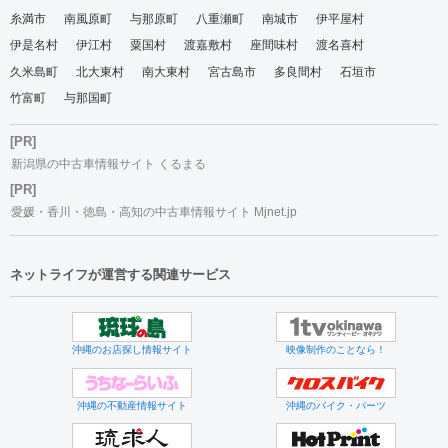
糸満市
南風原町
与那原町
八重瀬町
南城市
伊平屋村
伊是名村
伊江村
粟国村
渡嘉敷村
座間味村
渡名喜村
久米島町
北大東村
南大東村
宮古島市
多良間村
石垣市
竹富町
与那国町
[PR]
新潟県の中古車情報サイト くるまる
[PR]
愛媛・香川・徳島・高知の中古車情報サイト Mjnet.jp
ネットライフが運営する関連サービス
沖縄のお店探し情報サイト
映像制作のことなら！
沖縄の不動産情報サイト
沖縄のバイク・パーツ