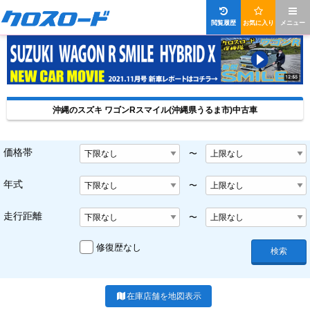
閲覧履歴
お気に入り
メニュー
沖縄のスズキ ワゴンRスマイル(沖縄県うるま市)中古車
価格帯
〜
年式
〜
走行距離
〜
修復歴なし
検索
在庫店舗を地図表示