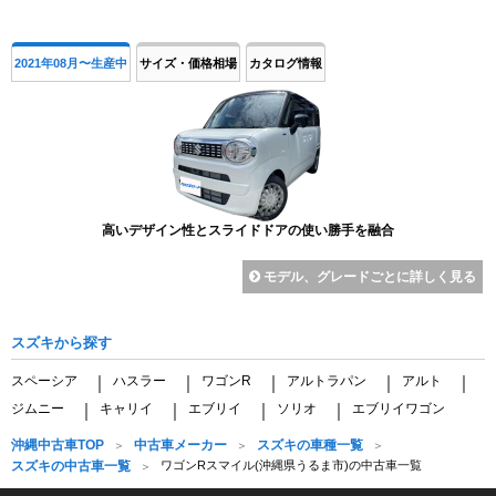
2021年08月〜生産中
サイズ・価格相場
カタログ情報
高いデザイン性とスライドドアの使い勝手を融合
モデル、グレードごとに詳しく見る
スズキから探す
スペーシア
ハスラー
ワゴンR
アルトラパン
アルト
｜
｜
｜
｜
｜
ジムニー
キャリイ
エブリイ
ソリオ
エブリイワゴン
｜
｜
｜
｜
沖縄中古車TOP
中古車メーカー
スズキの車種一覧
スズキの中古車一覧
ワゴンRスマイル(沖縄県うるま市)の中古車一覧