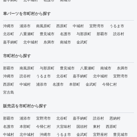
嘉手納町
北中城村
名護市
南城市
車パーツを市町村から探す
沖縄市
浦添市
南風原町
西原町
中城村
宜野湾市
うるま市
北谷町
八重瀬町
豊見城市
名護市
与那原町
那覇市
読谷村
嘉手納町
北中城村
糸満市
南城市
金武町
市町村から探す
那覇市
南風原町
与那原町
豊見城市
八重瀬町
南城市
糸満市
沖縄市
読谷村
うるま市
北谷町
嘉手納町
北中城村
宜野湾市
西原町
中城村
浦添市
名護市
本部町
金武町
今帰仁村
宮古島
販売店を市町村から探す
那覇市
浦添市
宜野湾市
北谷町
嘉手納町
読谷村
恩納村
名護市
本部町
今帰仁村
大宜味村
国頭村
東村
西原町
中城村
北中城村
沖縄市
うるま市
金武町
宜野座村
豊見城市