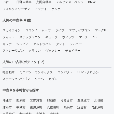
いすゞ
日野自動車
光岡自動車
メルセデス・ベンツ
BMW
フォルクスワーゲン
アウデイ
ボルボ
人気の中古車(車種)
スカイライン
ワゴンR
ムーヴ
ライフ
エブリイワゴン
マークII
フィット
ステップワゴン
キューブ
ヴィッツ
マーチ
bB
セレナ
シルビア
アルトラパン
タント
ジムニー
アトレーワゴン
クラウン
ヴォクシー
チェイサー
人気の中古車(ボディタイプ)
軽自動車
ミニバン・ワンボックス
コンパクト
SUV・クロカン
ステーションワゴン
クーペ
セダン
中古車を市町村から探す
沖縄市
西原町
宜野湾市
那覇市
うるま市
豊見城市
北谷町
浦添市
中城村
南風原町
八重瀬町
糸満市
読谷村
与那原町