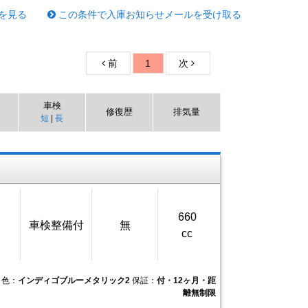
を見る
この条件で入庫お知らせメールを受け取る
前
1
次
車検
修復歴
排気量
短
|
長
660
車検整備付
無
cc
色：
インディゴブルーメタリック2
保証：
付・12ヶ月・距
離無制限