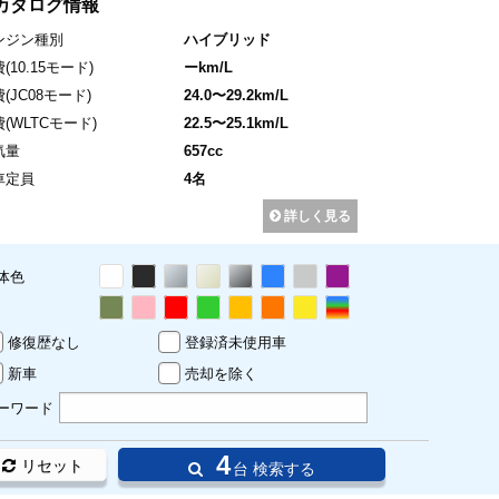
カタログ情報
ンジン種別
ハイブリッド
費
(10.15モード)
ーkm/L
費
(JC08モード)
24.0〜29.2km/L
費
(WLTCモード)
22.5〜25.1km/L
気量
657cc
車定員
4名
詳しく見る
体色
修復歴なし
登録済未使用車
新車
売却を除く
ーワード
4
リセット
台 検索する