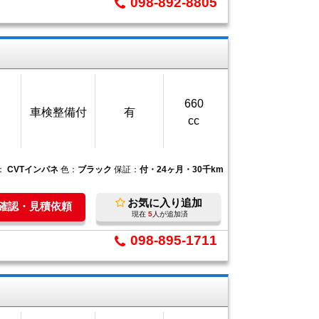
098-892-8805
660
車検整備付
有
cc
：
CVTインパネ
色：
ブラック
保証：
付・24ヶ月・30千km
お気に入り追加
庫確認・見積依頼
現在
5
人が追加済
098-895-1711