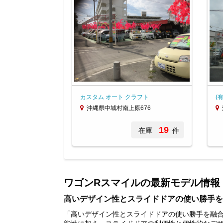
カスタム オート クラフト
(
沖縄県中城村南上原676
19
在庫
件
Item
1
of
ワゴンRスマイルの最新モデル情報
4
高いデザイン性とスライドドアの使い勝手を
「高いデザイン性とスライドドアの使い勝手を融合