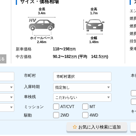
サイズ・価格相場
全長
全高
エ
3.4m
1.7m
燃
燃
燃
ホイールベース
全幅
排
2.46m
1.48m
乗
新車価格
118〜198
万円
中古価格
90.2〜182
(平均 142.5
)
万円
万円
見る
市町村
本
市町村選択
入庫時期
車検残
ミッション
AT/CVT
MT
キ
駆動
2WD
4WD
お気に入り検索に追加