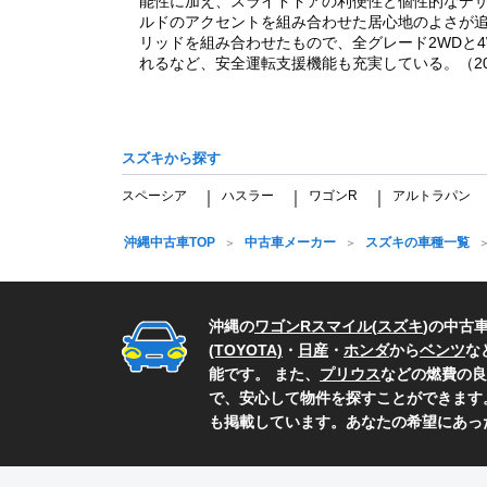
能性に加え、スライドドアの利便性と個性的なデ
ルドのアクセントを組み合わせた居心地のよさが追
リッドを組み合わせたもので、全グレード2WDと
れるなど、安全運転支援機能も充実している。（202
スズキから探す
スペーシア
ハスラー
ワゴンR
アルトラパン
｜
｜
｜
沖縄中古車TOP
中古車メーカー
スズキの車種一覧
沖縄の
ワゴンRスマイル
(
スズキ
)の中古
(TOYOTA)
・
日産
・
ホンダ
から
ベンツ
な
能です。 また、
プリウス
などの燃費の良
で、安心して物件を探すことができます
も掲載しています。あなたの希望にあっ