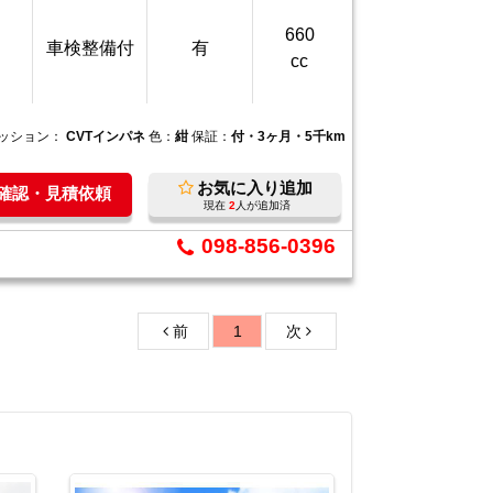
660
車検整備付
有
cc
ッション：
CVTインパネ
色：
紺
保証：
付・3ヶ月・5千km
お気に入り追加
庫確認・見積依頼
現在
2
人が追加済
098-856-0396
前
1
次