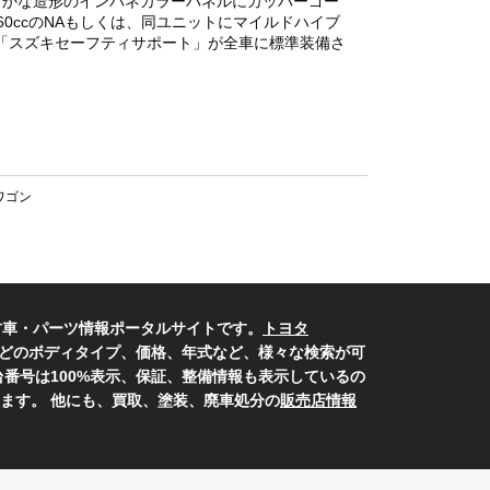
らかな造形のインパネカラーパネルにカッパーゴー
0ccのNAもしくは、同ユニットにマイルドハイブ
た「スズキセーフティサポート」が全車に標準装備さ
ワゴン
古車・パーツ情報ポータルサイトです。
トヨタ
どのボディタイプ、価格、年式など、様々な検索が可
番号は100%表示、保証、整備情報も表示しているの
ます。 他にも、買取、塗装、廃車処分の
販売店情報