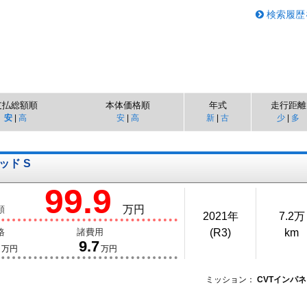
検索履歴
支払総額順
本体価格順
年式
走行距離
安
|
高
安
|
高
新
|
古
少
|
多
ッド S
99.9
万円
額
2021年
7.2万
格
諸費用
(R3)
km
9.7
万円
万円
ミッション：
CVTインパネ