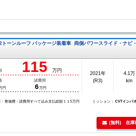
S 2トーンルーフ パッケージ装着車
両側パワースライド・ナビ
115
万円
額
2021年
4.1万
格
諸費用
(R3)
km
6
万円
万円
証・整備費・諸費用すべて込み支払総額１１5万円
ミッション：
CVTインパ
(無料) 在