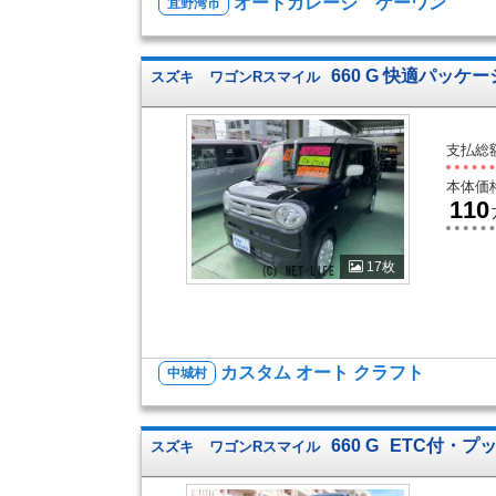
オートガレージ ケーワン
宜野湾市
660 G 快適パッケ
スズキ
ワゴンRスマイル
支払総
本体価
110
17枚
カスタム オート クラフト
中城村
660 G
ETC付・プッ
スズキ
ワゴンRスマイル