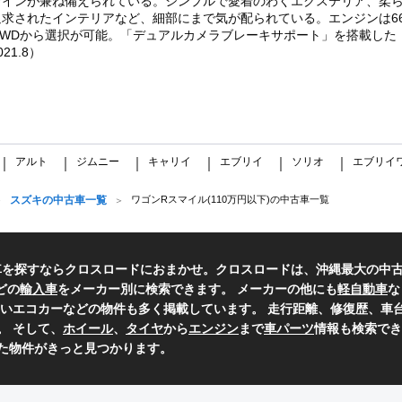
ザインが兼ね備えられている。シンプルで愛着のわくエクステリア、柔
求されたインテリアなど、細部にまで気が配られている。エンジンは66
4WDから選択が可能。「デュアルカメラブレーキサポート」を搭載し
1.8）
アルト
ジムニー
キャリイ
エブリイ
ソリオ
エブリイ
｜
｜
｜
｜
｜
｜
スズキの中古車一覧
ワゴンRスマイル(110万円以下)の中古車一覧
車を探すならクロスロードにおまかせ。クロスロードは、沖縄最大の中
どの
輸入車
をメーカー別に検索できます。 メーカーの他にも
軽自動車
な
いエコカーなどの物件も多く掲載しています。 走行距離、修復歴、車台
。 そして、
ホイール
、
タイヤ
から
エンジン
まで
車パーツ
情報も検索でき
た物件がきっと見つかります。