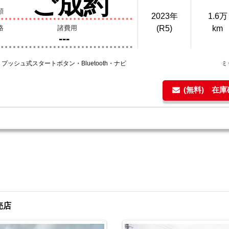
ご成約
額
2023年
1.6万
格
諸費用
(R5)
km
---
・プッシュ式スタートボタン・Bluetooth・ナビ
ミ
(無料) 在
売店