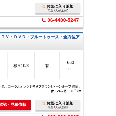
お気に入り追加
現在
1
人が追加済
06-4400-5247
・ＴＶ・ＤＶＤ・ブルートゥース・全方位ア
660
検R10/3
有
cc
ネ
色：
コーラルオレンジM Aブラウン2トーンルーフ
保証：
付・24ヶ月・30千km
お気に入り追加
庫確認・見積依頼
現在
1
人が追加済