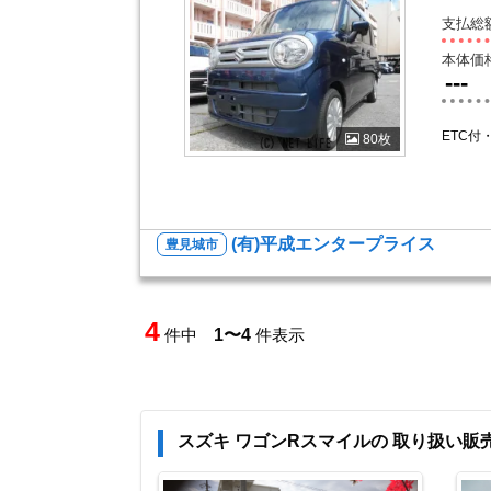
支払総
本体価
---
ETC付
80枚
(有)平成エンタープライス
豊見城市
4
件中
1〜4
件表示
スズキ ワゴンRスマイルの 取り扱い販