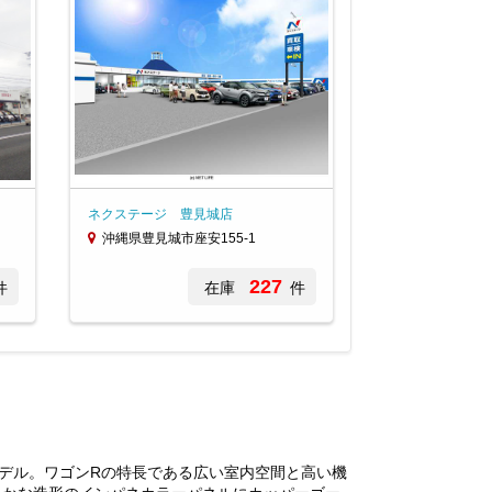
ネクステージ 豊見城店
沖縄県豊見城市座安155-1
227
件
在庫
件
デル。ワゴンRの特長である広い室内空間と高い機