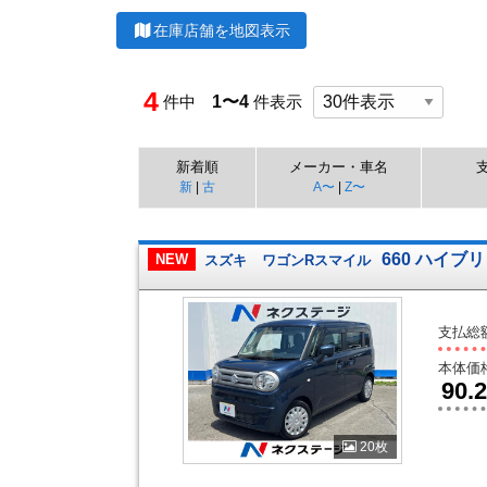
在庫店舗を地図表示
4
件中
1〜4
件表示
新着順
メーカー・車名
新
|
古
A〜
|
Z〜
660 ハイブリ
NEW
スズキ
ワゴンRスマイル
支払総
本体価
90.2
20枚