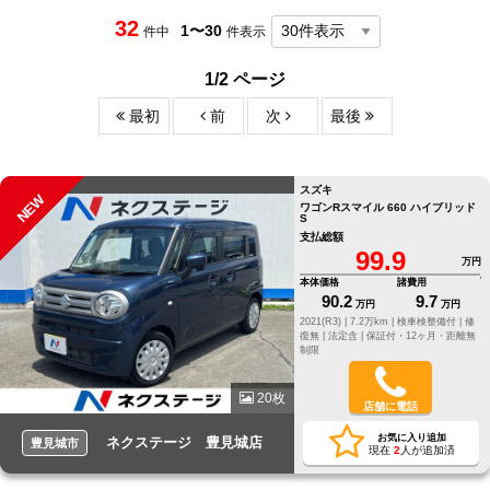
32
1〜30
件中
件表示
1/2 ページ
最初
前
次
最後
スズキ
NEW
ワゴンRスマイル 660 ハイブリッド
S
支払総額
99.9
万円
本体価格
諸費用
90.2
9.7
万円
万円
2021(R3) |
7.2万km |
検車検整備付 |
修
復無 |
法定含 |
保証付・12ヶ月・距離無
制限
20枚
店舗に電話
お気に入り追加
ネクステージ 豊見城店
豊見城市
現在
2
人が追加済