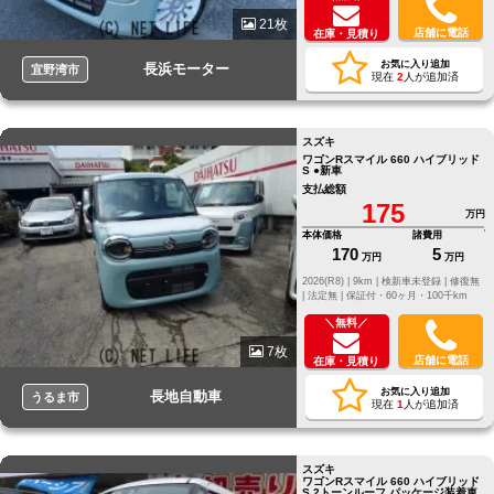
21枚
店舗に電話
在庫・見積り
お気に入り追加
長浜モーター
宜野湾市
現在
2
人が追加済
スズキ
ワゴンRスマイル 660 ハイブリッド
S ●新車
支払総額
175
万円
本体価格
諸費用
170
5
万円
万円
2026(R8) |
9km |
検新車未登録 |
修復無
|
法定無 |
保証付・60ヶ月・100千km
＼無料／
7枚
店舗に電話
在庫・見積り
お気に入り追加
長地自動車
うるま市
現在
1
人が追加済
スズキ
ワゴンRスマイル 660 ハイブリッド
S 2トーンルーフ パッケージ装着車