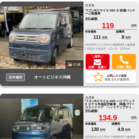
スズキ
ワゴンRスマイル 660 G 快適パッケ
ージ装着車
支払総額
119
万円
本体価格
諸費用
111
8
万円
万円
2022(R4) |
5.1万km |
検検R9/9 |
修復無
|
法定含 |
保証付・12ヶ月・15千km
＼無料／
41枚
店舗に電話
在庫・見積り
お気に入り追加
オートビジネス沖縄
北中城村
現在
2
人が追加済
スズキ
ワゴンRスマイル 660 ハイブリッド
X ＯＰ５年保証対象車 両側パワー
スライドドア ヘッドアップディス
プレイ クリアランスソナー
支払総額
134.9
万円
本体価格
諸費用
130
4.9
万円
万円
2022(R4) |
6.1万km |
検検R9/5 |
修復無