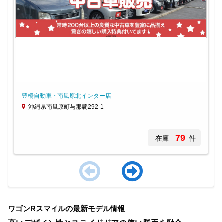
豊橋自動車・南風原北インター店
沖縄県南風原町与那覇292-1
79
在庫
件
Item
1
ワゴンRスマイルの最新モデル情報
of
4