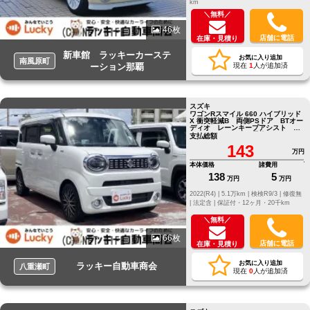
km
＼無料／
46枚
店舗に電話
在庫・見積り
新車館 ラッキーカーステ
お気に入り追加
南風原町
ーション那覇
現在
1
人が追加済
スズキ
ワゴンRスマイル 660 ハイブリッド
X 衝突軽減B 両側PSドア BTオー
ディオ レーンキープアシスト フ
ルフラットシート 電格ミラー
支払総額
143
万円
本体価格
諸費用
138
5
万円
万円
2022(R4) |
5.1万km |
検検R9/3 |
修復無
|
法定含 |
保証付・12ヶ月・20千km
＼無料／
66枚
店舗に電話
在庫・見積り
お気に入り追加
ラッキー自動車商会
八重瀬町
現在
0
人が追加済