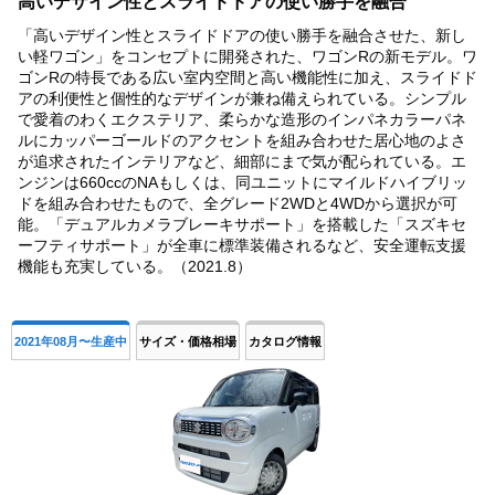
高いデザイン性とスライドドアの使い勝手を融合
「高いデザイン性とスライドドアの使い勝手を融合させた、新し
い軽ワゴン」をコンセプトに開発された、ワゴンRの新モデル。ワ
ゴンRの特長である広い室内空間と高い機能性に加え、スライドド
アの利便性と個性的なデザインが兼ね備えられている。シンプル
で愛着のわくエクステリア、柔らかな造形のインパネカラーパネ
ルにカッパーゴールドのアクセントを組み合わせた居心地のよさ
が追求されたインテリアなど、細部にまで気が配られている。エ
ンジンは660ccのNAもしくは、同ユニットにマイルドハイブリッ
ドを組み合わせたもので、全グレード2WDと4WDから選択が可
能。「デュアルカメラブレーキサポート」を搭載した「スズキセ
ーフティサポート」が全車に標準装備されるなど、安全運転支援
機能も充実している。（2021.8）
2021年08月〜生産中
サイズ・価格相場
カタログ情報