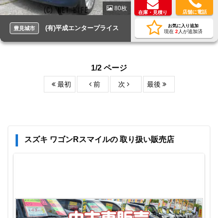
80枚
店舗に電話
在庫・見積り
お気に入り追加
(有)平成エンタープライス
豊見城市
現在
2
人が追加済
1/2 ページ
最初
前
次
最後
スズキ ワゴンRスマイルの 取り扱い販売店