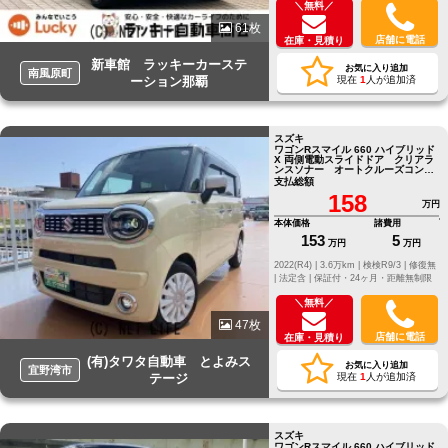
＼無料／
61枚
店舗に電話
在庫・見積り
新車館 ラッキーカーステ
お気に入り追加
南風原町
ーション那覇
現在
1
人が追加済
スズキ
ワゴンRスマイル 660 ハイブリッド
X 両側電動スライドドア クリアラ
ンスソナー オートクルーズコント
ロール レーンアシスト オートラ
支払総額
イト
158
万円
本体価格
諸費用
153
5
万円
万円
2022(R4) |
3.6万km |
検検R9/3 |
修復無
|
法定含 |
保証付・24ヶ月・距離無制限
＼無料／
47枚
店舗に電話
在庫・見積り
(有)タワタ自動車 とよみス
お気に入り追加
宜野湾市
テージ
現在
1
人が追加済
スズキ
ワゴンRスマイル 660 ハイブリッド