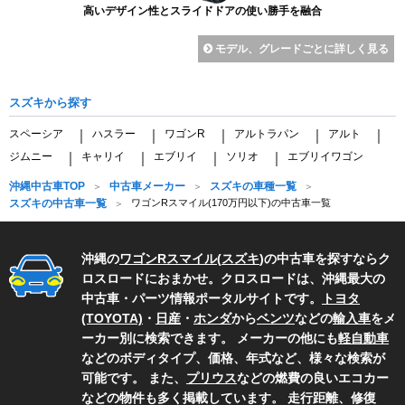
高いデザイン性とスライドドアの使い勝手を融合
モデル、グレードごとに詳しく見る
スズキから探す
スペーシア
ハスラー
ワゴンR
アルトラパン
アルト
｜
｜
｜
｜
｜
ジムニー
キャリイ
エブリイ
ソリオ
エブリイワゴン
｜
｜
｜
｜
沖縄中古車TOP
中古車メーカー
スズキの車種一覧
スズキの中古車一覧
ワゴンRスマイル(170万円以下)の中古車一覧
沖縄の
ワゴンRスマイル
(
スズキ
)の中古車を探すならク
ロスロードにおまかせ。クロスロードは、沖縄最大の
中古車・パーツ情報ポータルサイトです。
トヨタ
(TOYOTA)
・
日産
・
ホンダ
から
ベンツ
などの
輸入車
をメ
ーカー別に検索できます。 メーカーの他にも
軽自動車
などのボディタイプ、価格、年式など、様々な検索が
可能です。 また、
プリウス
などの燃費の良いエコカー
などの物件も多く掲載しています。 走行距離、修復