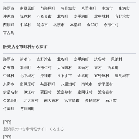
那覇市
南風原町
与那原町
豊見城市
八重瀬町
南城市
糸満市
沖縄市
読谷村
うるま市
北谷町
嘉手納町
北中城村
宜野湾市
西原町
中城村
浦添市
名護市
本部町
金武町
今帰仁村
宮古島
販売店を市町村から探す
那覇市
浦添市
宜野湾市
北谷町
嘉手納町
読谷村
恩納村
名護市
本部町
今帰仁村
大宜味村
国頭村
東村
西原町
中城村
北中城村
沖縄市
うるま市
金武町
宜野座村
豊見城市
糸満市
南風原町
与那原町
八重瀬町
南城市
伊平屋村
伊是名村
伊江村
粟国村
渡嘉敷村
座間味村
渡名喜村
久米島町
北大東村
南大東村
宮古島市
多良間村
石垣市
竹富町
与那国町
[PR]
新潟県の中古車情報サイト くるまる
[PR]