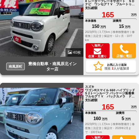
X レーダーブレーキサポート ＳＤ
ナビ ワンセグＴＶ ブルートゥー
ス ドライブレコーダー ＥＴＣ
支払総額
165
万円
本体価格
諸費用
150
15
万円
万円
2023(R5) |
3.7万km |
検車検整備付 |
修
復無 |
法定含 |
保証付・12ヶ月・10千
km
＼無料／
40枚
店舗に電話
在庫・見積り
豊橋自動車・南風原北イン
お気に入り追加
南風原町
ター店
現在
2
人が追加済
スズキ
ワゴンRスマイル 660 ハイブリッド
S 2トーンルーフ パッケージ装着車
フルセグＴＶ バックカメラ ドラ
イブレコーダー ブルートゥース
支払総額
シートヒーター オートエアコン
165
万円
本体価格
諸費用
160
5
万円
万円
2023(R5) |
1.1万km |
検車検整備付 |
修
復無 |
法定含 |
保証付・2028年2月ま
で・100千km
＼無料／