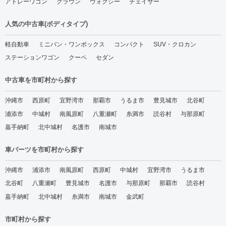
アトレーワゴン
クラウン
ヴォクシー
チェイサー
人気の中古車(ボディタイプ)
軽自動車
ミニバン・ワンボックス
コンパクト
SUV・クロカン
ステーションワゴン
クーペ
セダン
中古車を市町村から探す
沖縄市
西原町
宜野湾市
那覇市
うるま市
豊見城市
北谷町
浦添市
中城村
南風原町
八重瀬町
糸満市
読谷村
与那原町
嘉手納町
北中城村
名護市
南城市
車パーツを市町村から探す
沖縄市
浦添市
南風原町
西原町
中城村
宜野湾市
うるま市
北谷町
八重瀬町
豊見城市
名護市
与那原町
那覇市
読谷村
嘉手納町
北中城村
糸満市
南城市
金武町
市町村から探す