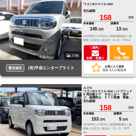
ワゴンRスマイル 660
支払総額
158
万円
本体価格
諸費用
145
13
万円
万円
2024(R6) |
0.6万km |
検車検整備付 |
修
復有 |
法定含 |
保証付・3ヶ月・5千km
＼無料／
20枚
店舗に電話
在庫・見積り
お気に入り追加
(有)平成エンタープライス
豊見城市
現在
3
人が追加済
スズキ
ワゴンRスマイル 660 ハイブリッド
S 両自動ドア Ｂモニター 地デ
ジ 盗難防止 ＥＴＣ装備 車線逸
脱警告 レーダーブレーキサポー
支払総額
ト
158
万円
本体価格
諸費用
153
5
万円
万円
2024(R6) |
3.8万km |
検車検整備付 |
修
復無 |
法定含 |
保証付・12ヶ月・20千
km