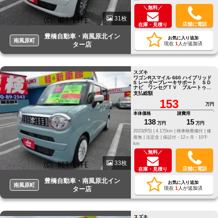
＼無料／
31枚
店舗に電話
在庫・見積り
豊橋自動車・南風原北イン
お気に入り追加
南風原町
ター店
現在
1
人が追加済
スズキ
ワゴンRスマイル 660 ハイブリッド
S レーダーブレーキサポート ＳＤ
ナビ ワンセグＴＶ ブルートゥー
ス ドライブレコーダー ＥＴＣ
支払総額
153
万円
本体価格
諸費用
138
15
万円
万円
2023(R5) |
4.1万km |
検車検整備付 |
修
復無 |
法定含 |
保証付・12ヶ月・10千
km
＼無料／
33枚
店舗に電話
在庫・見積り
豊橋自動車・南風原北イン
お気に入り追加
南風原町
ター店
現在
1
人が追加済
スズキ