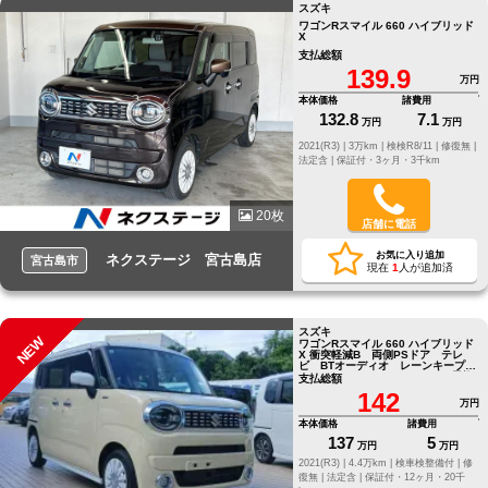
スズキ
ワゴンRスマイル 660 ハイブリッド
X
支払総額
139.9
万円
本体価格
諸費用
132.8
7.1
万円
万円
2021(R3) |
3万km |
検検R8/11 |
修復無 |
法定含 |
保証付・3ヶ月・3千km
20枚
店舗に電話
お気に入り追加
ネクステージ 宮古島店
宮古島市
現在
1
人が追加済
スズキ
NEW
ワゴンRスマイル 660 ハイブリッド
X 衝突軽減B 両側PSドア テレ
ビ BTオーディオ レーンキープア
シスト フルフラットシート 電格
支払総額
ミラ
142
万円
本体価格
諸費用
137
5
万円
万円
2021(R3) |
4.4万km |
検車検整備付 |
修
復無 |
法定含 |
保証付・12ヶ月・20千