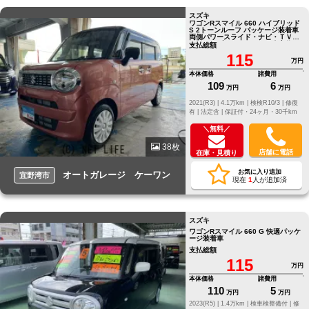
スズキ
ワゴンRスマイル 660 ハイブリッド
S 2トーンルーフ パッケージ装着車
両側パワースライド・ナビ・ＴＶ・
ＤＶＤ・ブルートゥース・全方位ア
支払総額
ラウンドビュー・ドライブレコーダ
115
ー
万円
本体価格
諸費用
109
6
万円
万円
2021(R3) |
4.1万km |
検検R10/3 |
修復
有 |
法定含 |
保証付・24ヶ月・30千km
＼無料／
38枚
店舗に電話
在庫・見積り
お気に入り追加
オートガレージ ケーワン
宜野湾市
現在
1
人が追加済
スズキ
ワゴンRスマイル 660 G 快適パッケ
ージ装着車
支払総額
115
万円
本体価格
諸費用
110
5
万円
万円
2023(R5) |
1.4万km |
検車検整備付 |
修