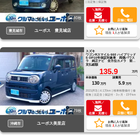
|
法定無 |
保証無
＼無料／
80枚
店舗に電話
在庫・見積り
お気に入り追加
ユーポス 豊見城店
豊見城市
現在
1
人が追加済
スズキ
ワゴンRスマイル 660 ハイブリッド
S OP10年保証対象車 両側パワス
ラ 純正ナビ 全方位カメラ 前後
ドラレコ ETC HUD
支払総額
135.9
万円
本体価格
諸費用
130
5.9
万円
万円
2021(R3) |
4.1万km |
検車検整備付 |
修
復無 |
法定含 |
保証付・3ヶ月・15千km
＼無料／
79枚
店舗に電話
在庫・見積り
お気に入り追加
ユーポス美里店
沖縄市
現在
2
人が追加済