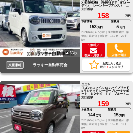
X 衝突軽減B 両側PSドア BTオー
ディオ レーンキープアシスト フ
ルフラットシート 電格ミラー
支払総額
158
万円
本体価格
諸費用
153
5
万円
万円
2021(R3) |
4.7万km |
検車検整備付 |
修
復無 |
法定含 |
保証付・12ヶ月・20千
km
＼無料／
63枚
店舗に電話
在庫・見積り
お気に入り追加
ラッキー自動車商会
八重瀬町
現在
1
人が追加済
スズキ
ワゴンRスマイル 660 ハイブリッド
Sリミテッド レーダーブレーキサポ
ート ＳＤナビ ＴＶ ブルートゥ
ース ドライブレコーダー バック
支払総額
カメラ ＥＴＣ
159
万円
本体価格
諸費用
144
15
万円
万円
2023(R5) |
4.2万km |
検車検整備付 |
修
復無 |
法定含 |
保証付・12ヶ月・10千
km