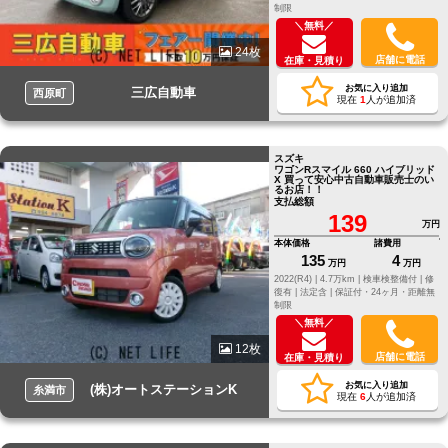
制限
＼無料／
24枚
店舗に電話
在庫・見積り
お気に入り追加
三広自動車
西原町
現在
1
人が追加済
スズキ
ワゴンRスマイル 660 ハイブリッド
X 買って安心中古自動車販売士のい
るお店！！
支払総額
139
万円
本体価格
諸費用
135
4
万円
万円
2022(R4) |
4.7万km |
検車検整備付 |
修
復有 |
法定含 |
保証付・24ヶ月・距離無
制限
＼無料／
12枚
店舗に電話
在庫・見積り
お気に入り追加
(株)オートステーションK
糸満市
現在
6
人が追加済