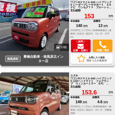
ワゴンRスマイル 660 ハイブリッド
S レーダーブレーキサポート ＳＤ
ナビ ワンセグＴＶ ブルートゥー
ス ドライブレコーダー ＥＴＣ
支払総額
153
万円
本体価格
諸費用
140
13
万円
万円
2023(R5) |
2.7万km |
検車検整備付 |
修
復無 |
法定含 |
保証付・12ヶ月・10千
km
＼無料／
33枚
店舗に電話
在庫・見積り
豊橋自動車・南風原北イン
お気に入り追加
南風原町
ター店
現在
1
人が追加済
スズキ
ワゴンRスマイル 660 ハイブリッド
X LEDヘッドライト フォグラン
プ ウィンカーミラー ETC
Bluetooh 両側パワースライド
支払総額
153.6
万円
本体価格
諸費用
149
4.6
万円
万円
2023(R5) |
1.1万km |
検車検整備付 |
修
復無 |
法定含 |
保証付・24ヶ月・距離無
制限