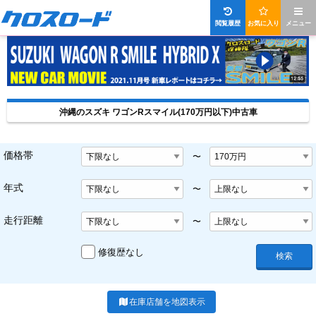
閲覧履歴
お気に入り
メニュー
沖縄のスズキ ワゴンRスマイル(170万円以下)中古車
価格帯
〜
年式
〜
走行距離
〜
修復歴なし
検索
在庫店舗を地図表示