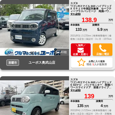
スズキ
ワゴンRスマイル 660 ハイブリッド
X ＯＰ１０年保証対象車 セーフテ
ィープラスパッケージ 両側パワス
ラ ヘッドアップディスプレイ
支払総額
ETC
138.9
万円
本体価格
諸費用
133
5.9
万円
万円
2021(R3) |
3.2万km |
検車検整備付 |
修
復無 |
法定含 |
保証付・3ヶ月・15千km
＼無料／
40枚
店舗に電話
在庫・見積り
お気に入り追加
ユーポス奥武山店
那覇市
現在
1
人が追加済
スズキ
ワゴンRスマイル 660 ハイブリッド
S SDナビ バックモニター 両側パ
ワースライドドア 前後ドライブレ
コーダー コーナーセンサー
支払総額
139
万円
本体価格
諸費用
135
4
万円
万円
2022(R4) |
3.5万km |
検車検整備付 |
修
復有 |
法定含 |
保証付・24ヶ月・距離無