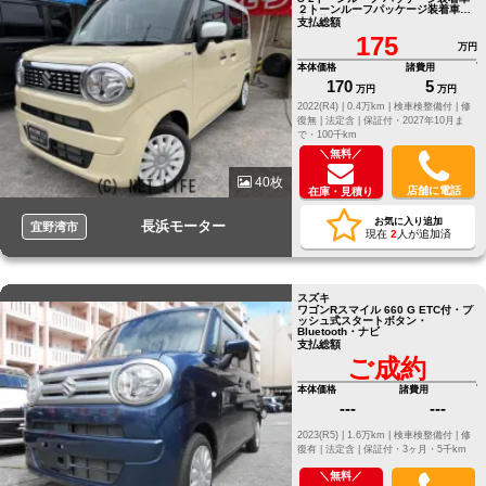
２トーンルーフパッケージ装着車
全方位モニター ９インチメモリー
支払総額
ナビ フルセグＴＶ
175
万円
本体価格
諸費用
170
5
万円
万円
2022(R4) |
0.4万km |
検車検整備付 |
修
復無 |
法定含 |
保証付・2027年10月ま
で・100千km
＼無料／
40枚
店舗に電話
在庫・見積り
お気に入り追加
長浜モーター
宜野湾市
現在
2
人が追加済
スズキ
ワゴンRスマイル 660 G ETC付・プ
ッシュ式スタートボタン・
Bluetooth・ナビ
支払総額
ご成約
本体価格
諸費用
---
---
2023(R5) |
1.6万km |
検車検整備付 |
修
復有 |
法定含 |
保証付・3ヶ月・5千km
＼無料／