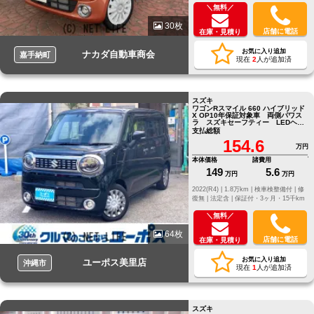
＼無料／
30枚
店舗に電話
在庫・見積り
お気に入り追加
ナカダ自動車商会
嘉手納町
現在
2
人が追加済
スズキ
ワゴンRスマイル 660 ハイブリッド
X OP10年保証対象車 両側パワス
ラ スズキセーフティー LEDヘッ
ドライト コーナーセンサー
支払総額
154.6
万円
本体価格
諸費用
149
5.6
万円
万円
2022(R4) |
1.8万km |
検車検整備付 |
修
復無 |
法定含 |
保証付・3ヶ月・15千km
＼無料／
64枚
店舗に電話
在庫・見積り
お気に入り追加
ユーポス美里店
沖縄市
現在
1
人が追加済
スズキ