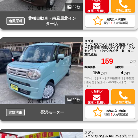
＼無料／
32枚
店舗に電話
在庫・見積り
豊橋自動車・南風原北イン
お気に入り追加
南風原町
ター店
現在
1
人が追加済
スズキ
ワゴンRスマイル 660 G 快適パッケ
ージ装着車 両側スライドドア フル
セグＴＶ バックカメラ Ｂｌｕｅ
ｔｏｏｔｈ ドライブレコーダー
支払総額
ＥＴＣ
159
万円
本体価格
諸費用
155
4
万円
万円
2024(R6) |
6km |
検車検整備付 |
修復無
|
法定含 |
保証付・2029年9月まで・100
千km
＼無料／
29枚
店舗に電話
在庫・見積り
お気に入り追加
長浜モーター
宜野湾市
現在
3
人が追加済
スズキ
ワゴンRスマイル 660 ハイブリッド