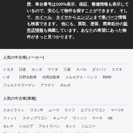
歴、車台番号は100%表示、保証、整備情報も表示して
いるので、安心して物件を探すことができます。 そし
て、
ホイール
、
タイヤ
から
エンジン
まで
車パーツ
情報
も検索できます。 他にも、買取、塗装、廃車処分の
販
売店情報
も掲載しています。あなたの希望にあった物
件がきっと見つかります。
人気の中古車(メーカー)
トヨタ
日産
ホンダ
マツダ
三菱
スバル
ダイハツ
スズキ
いすゞ
日野自動車
光岡自動車
メルセデス・ベンツ
BMW
フォルクスワーゲン
アウデイ
ボルボ
人気の中古車(車種)
スカイライン
ワゴンR
ムーヴ
ライフ
エブリイワゴン
マークII
フィット
ステップワゴン
キューブ
ヴィッツ
マーチ
bB
セレナ
シルビア
アルトラパン
タント
ジムニー