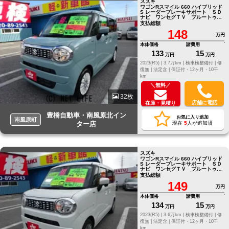
スズキ
ワゴンRスマイル 660 ハイブリッド
S レーダーブレーキサポート ＳＤ
ナビ ワンセグＴＶ ブルートゥー
ス ドライブレコーダー ＥＴＣ
支払総額
148
万円
本体価格
諸費用
133
15
万円
万円
2023(R5) |
3.7万km |
検車検整備付 |
修
復無 |
法定含 |
保証付・12ヶ月・10千
km
＼無料／
32枚
店舗に電話
在庫・見積り
豊橋自動車・南風原北イン
お気に入り追加
南風原町
ター店
現在
5
人が追加済
スズキ
ワゴンRスマイル 660 ハイブリッド
S レーダーブレーキサポート ＳＤ
ナビ ワンセグＴＶ ブルートゥー
ス ドライブレコーダー ＥＴＣ
支払総額
149
万円
本体価格
諸費用
134
15
万円
万円
2023(R5) |
3.6万km |
検車検整備付 |
修
復無 |
法定含 |
保証付・12ヶ月・10千
km