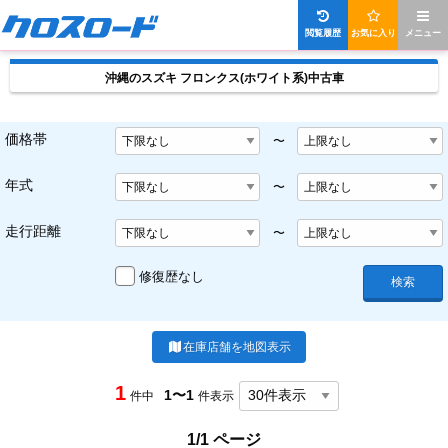
閲覧履歴
お気に入り
メニュー
沖縄のスズキ フロンクス(ホワイト系)中古車
価格帯
〜
年式
〜
走行距離
〜
修復歴なし
検索
在庫店舗を地図表示
1
1〜1
件中
件表示
1/1 ページ