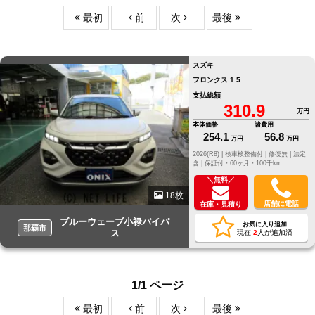
最初
前
次
最後
スズキ
フロンクス 1.5
支払総額
310.9
万円
本体価格
諸費用
254.1
56.8
万円
万円
2026(R8) |
検車検整備付 |
修復無 |
法定
含 |
保証付・60ヶ月・100千km
＼無料／
18枚
店舗に電話
在庫・見積り
ブルーウェーブ小禄バイパ
お気に入り追加
那覇市
ス
現在
2
人が追加済
1/1 ページ
最初
前
次
最後