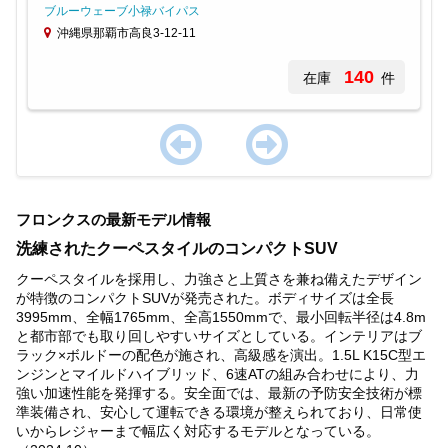
ブルーウェーブ小禄バイパス
沖縄県那覇市高良3-12-11
140
在庫
件
Item
1
フロンクスの最新モデル情報
of
1
洗練されたクーペスタイルのコンパクトSUV
クーペスタイルを採用し、力強さと上質さを兼ね備えたデザイン
が特徴のコンパクトSUVが発売された。ボディサイズは全長
3995mm、全幅1765mm、全高1550mmで、最小回転半径は4.8m
と都市部でも取り回しやすいサイズとしている。インテリアはブ
ラック×ボルドーの配色が施され、高級感を演出。1.5L K15C型エ
ンジンとマイルドハイブリッド、6速ATの組み合わせにより、力
強い加速性能を発揮する。安全面では、最新の予防安全技術が標
準装備され、安心して運転できる環境が整えられており、日常使
いからレジャーまで幅広く対応するモデルとなっている。