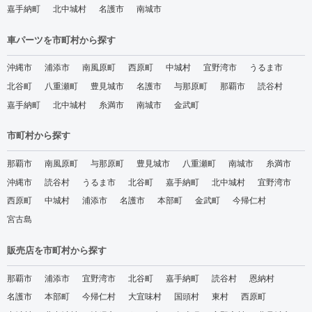
嘉手納町
北中城村
名護市
南城市
車パーツを市町村から探す
沖縄市
浦添市
南風原町
西原町
中城村
宜野湾市
うるま市
北谷町
八重瀬町
豊見城市
名護市
与那原町
那覇市
読谷村
嘉手納町
北中城村
糸満市
南城市
金武町
市町村から探す
那覇市
南風原町
与那原町
豊見城市
八重瀬町
南城市
糸満市
沖縄市
読谷村
うるま市
北谷町
嘉手納町
北中城村
宜野湾市
西原町
中城村
浦添市
名護市
本部町
金武町
今帰仁村
宮古島
販売店を市町村から探す
那覇市
浦添市
宜野湾市
北谷町
嘉手納町
読谷村
恩納村
名護市
本部町
今帰仁村
大宜味村
国頭村
東村
西原町