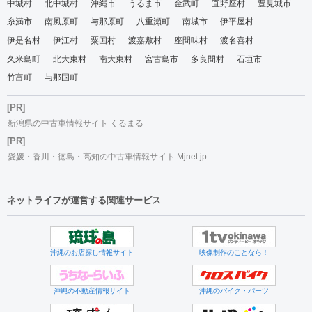
中城村
北中城村
沖縄市
うるま市
金武町
宜野座村
豊見城市
糸満市
南風原町
与那原町
八重瀬町
南城市
伊平屋村
伊是名村
伊江村
粟国村
渡嘉敷村
座間味村
渡名喜村
久米島町
北大東村
南大東村
宮古島市
多良間村
石垣市
竹富町
与那国町
[PR]
新潟県の中古車情報サイト くるまる
[PR]
愛媛・香川・徳島・高知の中古車情報サイト Mjnet.jp
ネットライフが運営する関連サービス
沖縄のお店探し情報サイト
映像制作のことなら！
沖縄の不動産情報サイト
沖縄のバイク・パーツ