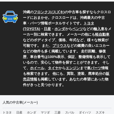
沖縄の
フロンクス
(
スズキ
)の中古車を探すならクロスロ
ードにおまかせ。クロスロードは、沖縄最大の中古
車・パーツ情報ポータルサイトです。
トヨタ
(TOYOTA)
・
日産
・
ホンダ
から
ベンツ
などの
輸入車
をメ
ーカー別に検索できます。 メーカーの他にも
軽自動車
などのボディタイプ、価格、年式など、様々な検索が
可能です。 また、
プリウス
などの燃費の良いエコカー
などの物件も多く掲載しています。 走行距離、修復
歴、車台番号は100%表示、保証、整備情報も表示して
いるので、安心して物件を探すことができます。 そし
て、
ホイール
、
タイヤ
から
エンジン
まで
車パーツ
情報
も検索できます。 他にも、買取、塗装、廃車処分の
販
売店情報
も掲載しています。あなたの希望にあった物
件がきっと見つかります。
人気の中古車(メーカー)
トヨタ
日産
ホンダ
マツダ
三菱
スバル
ダイハツ
スズキ