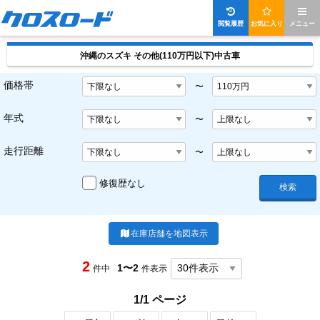
閲覧履歴
お気に入り
メニュー
沖縄のスズキ その他(110万円以下)中古車
価格帯
〜
年式
〜
走行距離
〜
修復歴なし
検索
在庫店舗を地図表示
2
1〜2
件中
件表示
1/1 ページ