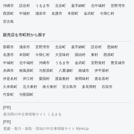
沖縄市
読谷村
うるま市
北谷町
嘉手納町
北中城村
宜野湾市
西原町
中城村
浦添市
名護市
本部町
金武町
今帰仁村
宮古島
販売店を市町村から探す
那覇市
浦添市
宜野湾市
北谷町
嘉手納町
読谷村
恩納村
名護市
本部町
今帰仁村
大宜味村
国頭村
東村
西原町
中城村
北中城村
沖縄市
うるま市
金武町
宜野座村
豊見城市
糸満市
南風原町
与那原町
八重瀬町
南城市
伊平屋村
伊是名村
伊江村
粟国村
渡嘉敷村
座間味村
渡名喜村
久米島町
北大東村
南大東村
宮古島市
多良間村
石垣市
竹富町
与那国町
[PR]
新潟県の中古車情報サイト くるまる
[PR]
愛媛・香川・徳島・高知の中古車情報サイト Mjnet.jp