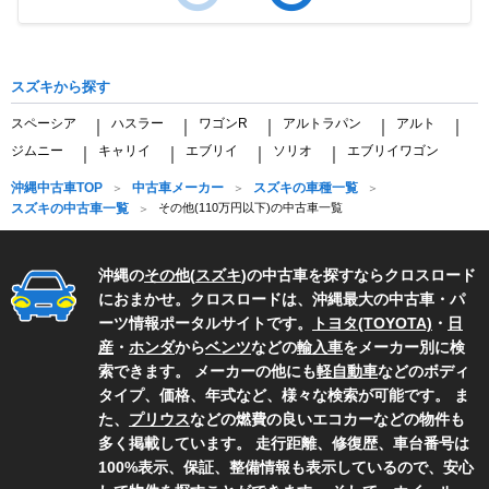
Item
1
of
スズキから探す
2
スペーシア
ハスラー
ワゴンR
アルトラパン
アルト
｜
｜
｜
｜
｜
ジムニー
キャリイ
エブリイ
ソリオ
エブリイワゴン
｜
｜
｜
｜
沖縄中古車TOP
中古車メーカー
スズキの車種一覧
スズキの中古車一覧
その他(110万円以下)の中古車一覧
沖縄の
その他
(
スズキ
)の中古車を探すならクロスロード
におまかせ。クロスロードは、沖縄最大の中古車・パ
ーツ情報ポータルサイトです。
トヨタ(TOYOTA)
・
日
産
・
ホンダ
から
ベンツ
などの
輸入車
をメーカー別に検
索できます。 メーカーの他にも
軽自動車
などのボディ
タイプ、価格、年式など、様々な検索が可能です。 ま
た、
プリウス
などの燃費の良いエコカーなどの物件も
多く掲載しています。 走行距離、修復歴、車台番号は
100%表示、保証、整備情報も表示しているので、安心