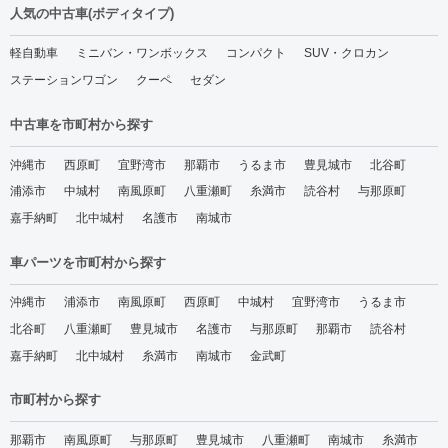
人気の中古車(ボディタイプ)
軽自動車
ミニバン・ワンボックス
コンパクト
SUV・クロカン
ステーションワゴン
クーペ
セダン
中古車を市町村から探す
沖縄市
西原町
宜野湾市
那覇市
うるま市
豊見城市
北谷町
浦添市
中城村
南風原町
八重瀬町
糸満市
読谷村
与那原町
嘉手納町
北中城村
名護市
南城市
車パーツを市町村から探す
沖縄市
浦添市
南風原町
西原町
中城村
宜野湾市
うるま市
北谷町
八重瀬町
豊見城市
名護市
与那原町
那覇市
読谷村
嘉手納町
北中城村
糸満市
南城市
金武町
市町村から探す
那覇市
南風原町
与那原町
豊見城市
八重瀬町
南城市
糸満市