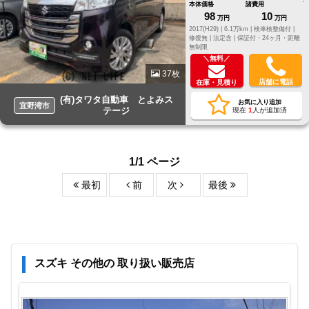
本体価格
諸費用
98
10
万円
万円
2017(H29) |
6.1万km |
検車検整備付 |
修復無 |
法定含 |
保証付・24ヶ月・距離
無制限
＼無料／
37枚
店舗に電話
在庫・見積り
(有)タワタ自動車 とよみス
お気に入り追加
宜野湾市
テージ
現在
1
人が追加済
1/1 ページ
最初
前
次
最後
スズキ その他の 取り扱い販売店