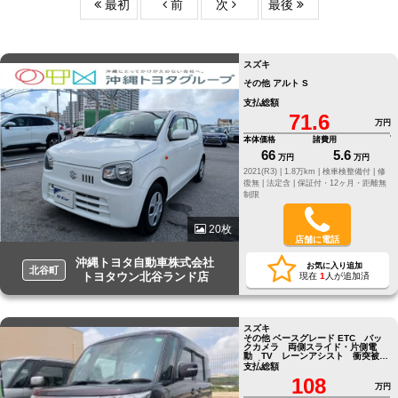
最初
前
次
最後
スズキ
その他 アルト S
支払総額
71.6
万円
本体価格
諸費用
66
5.6
万円
万円
2021(R3) |
1.8万km |
検車検整備付 |
修
復無 |
法定含 |
保証付・12ヶ月・距離無
制限
20枚
店舗に電話
沖縄トヨタ自動車株式会社
お気に入り追加
北谷町
トヨタウン北谷ランド店
現在
1
人が追加済
スズキ
その他 ベースグレード ETC バッ
クカメラ 両側スライド・片側電
動 TV レーンアシスト 衝突被害
軽減システム
支払総額
108
万円