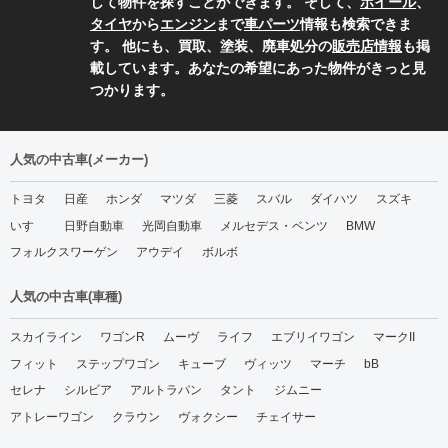
して物件を探すことができます。 そして、
ホイール
、
タイヤ
から
エンジン
まで
車パーツ
情報も検索できま
す。 他にも、買取、塗装、廃車処分の
販売店情報
も掲
載しています。あなたの希望にあった物件がきっと見
つかります。
人気の中古車(メーカー)
トヨタ
日産
ホンダ
マツダ
三菱
スバル
ダイハツ
スズキ
いすゞ
日野自動車
光岡自動車
メルセデス・ベンツ
BMW
フォルクスワーゲン
アウデイ
ボルボ
人気の中古車(車種)
スカイライン
ワゴンR
ムーヴ
ライフ
エブリイワゴン
マークII
フィット
ステップワゴン
キューブ
ヴィッツ
マーチ
bB
セレナ
シルビア
アルトラパン
タント
ジムニー
アトレーワゴン
クラウン
ヴォクシー
チェイサー