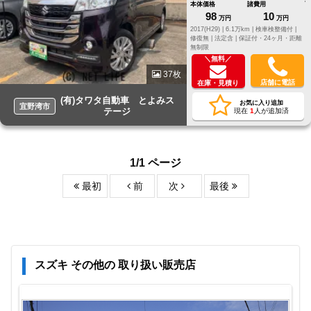
本体価格
諸費用
98
10
万円
万円
2017(H29) |
6.1万km |
検車検整備付 |
修復無 |
法定含 |
保証付・24ヶ月・距離
無制限
＼無料／
37枚
店舗に電話
在庫・見積り
(有)タワタ自動車 とよみス
お気に入り追加
宜野湾市
テージ
現在
1
人が追加済
1/1 ページ
最初
前
次
最後
スズキ その他の 取り扱い販売店