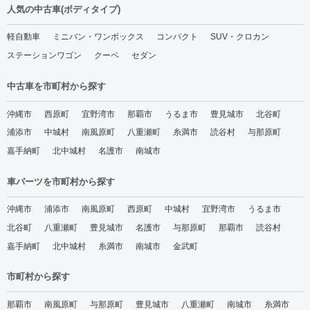
人気の中古車(ボディタイプ)
軽自動車
ミニバン・ワンボックス
コンパクト
SUV・クロカン
ステーションワゴン
クーペ
セダン
中古車を市町村から探す
沖縄市
西原町
宜野湾市
那覇市
うるま市
豊見城市
北谷町
浦添市
中城村
南風原町
八重瀬町
糸満市
読谷村
与那原町
嘉手納町
北中城村
名護市
南城市
車パーツを市町村から探す
沖縄市
浦添市
南風原町
西原町
中城村
宜野湾市
うるま市
北谷町
八重瀬町
豊見城市
名護市
与那原町
那覇市
読谷村
嘉手納町
北中城村
糸満市
南城市
金武町
市町村から探す
那覇市
南風原町
与那原町
豊見城市
八重瀬町
南城市
糸満市