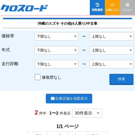
閲覧履歴
お気に入り
メニュー
沖縄のスズキ その他(4人乗り)中古車
価格帯
〜
年式
〜
走行距離
〜
修復歴なし
検索
在庫店舗を地図表示
2
1〜2
件中
件表示
1/1 ページ