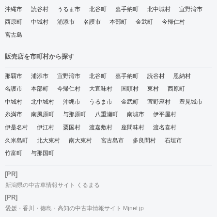
沖縄市
読谷村
うるま市
北谷町
嘉手納町
北中城村
宜野湾市
西原町
中城村
浦添市
名護市
本部町
金武町
今帰仁村
宮古島
販売店を市町村から探す
那覇市
浦添市
宜野湾市
北谷町
嘉手納町
読谷村
恩納村
名護市
本部町
今帰仁村
大宜味村
国頭村
東村
西原町
中城村
北中城村
沖縄市
うるま市
金武町
宜野座村
豊見城市
糸満市
南風原町
与那原町
八重瀬町
南城市
伊平屋村
伊是名村
伊江村
粟国村
渡嘉敷村
座間味村
渡名喜村
久米島町
北大東村
南大東村
宮古島市
多良間村
石垣市
竹富町
与那国町
[PR]
新潟県の中古車情報サイト くるまる
[PR]
愛媛・香川・徳島・高知の中古車情報サイト Mjnet.jp