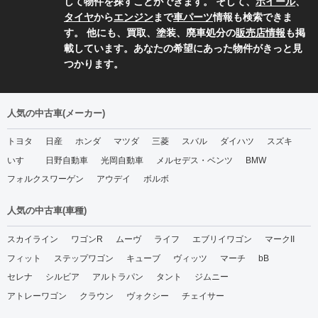
して物件を探すことができます。 そして、
ホイール
、
タイヤ
から
エンジン
まで
車パーツ
情報も検索できま
す。 他にも、買取、塗装、廃車処分の
販売店情報
も掲
載しています。あなたの希望にあった物件がきっと見
つかります。
人気の中古車(メーカー)
トヨタ
日産
ホンダ
マツダ
三菱
スバル
ダイハツ
スズキ
いすゞ
日野自動車
光岡自動車
メルセデス・ベンツ
BMW
フォルクスワーゲン
アウデイ
ボルボ
人気の中古車(車種)
スカイライン
ワゴンR
ムーヴ
ライフ
エブリイワゴン
マークII
フィット
ステップワゴン
キューブ
ヴィッツ
マーチ
bB
セレナ
シルビア
アルトラパン
タント
ジムニー
アトレーワゴン
クラウン
ヴォクシー
チェイサー