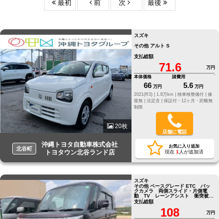
最初
前
次
最後
スズキ
その他 アルト S
支払総額
71.6
万円
本体価格
諸費用
66
5.6
万円
万円
2021(R3) |
1.8万km |
検車検整備付 |
修
復無 |
法定含 |
保証付・12ヶ月・距離無
制限
20枚
店舗に電話
沖縄トヨタ自動車株式会社
お気に入り追加
北谷町
トヨタウン北谷ランド店
現在
1
人が追加済
スズキ
その他 ベースグレード ETC バッ
クカメラ 両側スライド・片側電
動 TV レーンアシスト 衝突被害
軽減システム
支払総額
108
万円