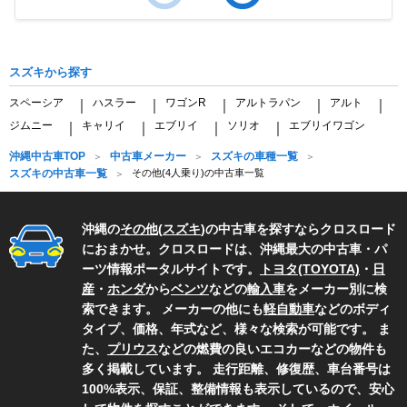
Item
1
of
スズキから探す
2
スペーシア
ハスラー
ワゴンR
アルトラパン
アルト
｜
｜
｜
｜
｜
ジムニー
キャリイ
エブリイ
ソリオ
エブリイワゴン
｜
｜
｜
｜
沖縄中古車TOP
中古車メーカー
スズキの車種一覧
スズキの中古車一覧
その他(4人乗り)の中古車一覧
沖縄の
その他
(
スズキ
)の中古車を探すならクロスロード
におまかせ。クロスロードは、沖縄最大の中古車・パ
ーツ情報ポータルサイトです。
トヨタ(TOYOTA)
・
日
産
・
ホンダ
から
ベンツ
などの
輸入車
をメーカー別に検
索できます。 メーカーの他にも
軽自動車
などのボディ
タイプ、価格、年式など、様々な検索が可能です。 ま
た、
プリウス
などの燃費の良いエコカーなどの物件も
多く掲載しています。 走行距離、修復歴、車台番号は
100%表示、保証、整備情報も表示しているので、安心