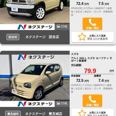
72.4
7.5
万円
万円
2016(H28) |
9.3万km |
検検R9/7 |
修復
無 |
法定含 |
保証付・12ヶ月・距離無制
限
20枚
店舗に電話
お気に入り追加
ネクステージ 読谷店
読谷村
現在
1
人が追加済
スズキ
アルト 660 L スズキ セーフティ サ
ポート装着車
支払総額
79.9
万円
本体価格
諸費用
72.5
7.4
万円
万円
2020(R2) |
2.3万km |
検検R9/11 |
修復
無 |
法定含 |
保証付・12ヶ月・距離無制
限
20枚
店舗に電話
お気に入り追加
ネクステージ 豊見城店
豊見城市
現在
2
人が追加済