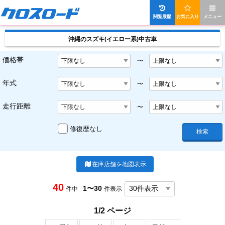
閲覧履歴
お気に入り
メニュー
沖縄のスズキ(イエロー系)中古車
価格帯
〜
年式
〜
走行距離
〜
修復歴なし
検索
在庫店舗を地図表示
40
1〜30
件中
件表示
1/2 ページ