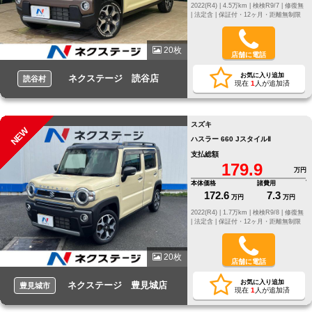
2022(R4) |
4.5万km |
検検R9/7 |
修復無
|
法定含 |
保証付・12ヶ月・距離無制限
20枚
店舗に電話
お気に入り追加
ネクステージ 読谷店
読谷村
現在
1
人が追加済
スズキ
NEW
ハスラー 660 JスタイルⅡ
支払総額
179.9
万円
本体価格
諸費用
172.6
7.3
万円
万円
2022(R4) |
1.7万km |
検検R9/8 |
修復無
|
法定含 |
保証付・12ヶ月・距離無制限
20枚
店舗に電話
お気に入り追加
ネクステージ 豊見城店
豊見城市
現在
1
人が追加済