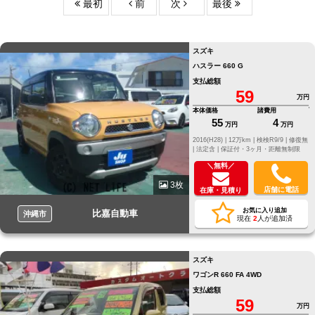
最初
前
次
最後
スズキ
ハスラー 660 G
支払総額
59
万円
本体価格
諸費用
55
4
万円
万円
2016(H28) |
12万km |
検検R9/9 |
修復無
|
法定含 |
保証付・3ヶ月・距離無制限
＼無料／
3枚
店舗に電話
在庫・見積り
お気に入り追加
比嘉自動車
沖縄市
現在
2
人が追加済
スズキ
ワゴンR 660 FA 4WD
支払総額
59
万円