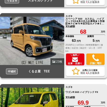
スタイルクラフト
うるま市
現在
7
人が追加済
スズキ
スペーシア 660 カスタム ハイブ
リッドGS★本土仕入れ車両★１年保
証★ナビ★TV★全方位カメラ★ＥＴ
Ｃ★ブルトゥース★ドラレコ★
支払総額
68
万円
本体価格
諸費用
63
5
万円
万円
2019(R1) |
14万km |
検車検整備付 |
修
復無 |
法定含 |
保証付・12ヶ月・15千
km
＼無料／
23枚
店舗に電話
在庫・見積り
お気に入り追加
くるま屋 TEE
中城村
現在
4
人が追加済
スズキ
ワゴンR 660 ハイブリッド FX
支払総額
69.9
万円