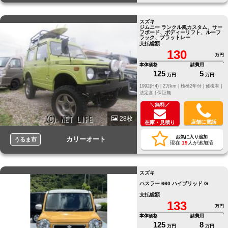
スズキ
ジムニー ランクル風カスタム、サー
フボード、ボディーリフト、ルーフ
ラック、ブラットレー
支払総額
130
万円
本体価格
諸費用
125
5
万円
万円
1992(H4) |
2万km |
検検2年付 |
修復有 |
法定含 |
保証無
＼無料／
28枚
店舗に電話
在庫・見積り
お気に入り追加
カリーオート
うるま市
現在
19
人が追加済
スズキ
ハスラー 660 ハイブリッド G
支払総額
133
万円
本体価格
諸費用
125
8
万円
万円