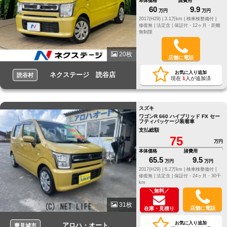
本体価格
諸費用
60
9.9
万円
万円
2017(H29) |
3.1万km |
検車検整備付 |
修復無 |
法定含 |
保証付・12ヶ月・距離
無制限
20枚
店舗に電話
お気に入り追加
ネクステージ 読谷店
読谷村
現在
1
人が追加済
スズキ
ワゴンR 660 ハイブリッド FX セー
フティパッケージ装着車
支払総額
75
万円
本体価格
諸費用
65.5
9.5
万円
万円
2017(H29) |
6.2万km |
検車検整備付 |
修復無 |
法定含 |
保証付・24ヶ月・30千
km
＼無料／
31枚
店舗に電話
在庫・見積り
お気に入り追加
アロハ・オート
豊見城市