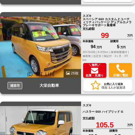
スズキ
スペーシア 660 カスタム Z ユーテ
ィリティパッケージ デュアルカメラ
ブレーキサポート装着車
支払総額
99
万円
本体価格
諸費用
94
5
万円
万円
2017(H29) |
8.8万km |
検車検整備付 |
修復無 |
法定含 |
保証付・3ヶ月・3千
km
＼無料／
26枚
店舗に電話
在庫・見積り
お気に入り追加
大栄自動車
浦添市
現在
1
人が追加済
スズキ
ハスラー 660 ハイブリッド G
支払総額
105.5
万円
本体価格
諸費用