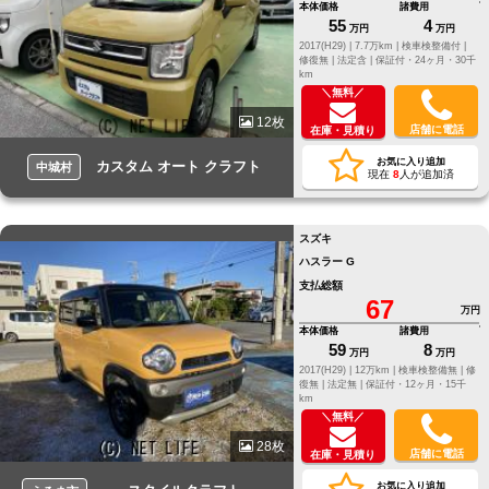
本体価格
諸費用
55
4
万円
万円
2017(H29) |
7.7万km |
検車検整備付 |
修復無 |
法定含 |
保証付・24ヶ月・30千
km
＼無料／
12枚
店舗に電話
在庫・見積り
お気に入り追加
カスタム オート クラフト
中城村
現在
8
人が追加済
スズキ
ハスラー G
支払総額
67
万円
本体価格
諸費用
59
8
万円
万円
2017(H29) |
12万km |
検車検整備無 |
修
復無 |
法定無 |
保証付・12ヶ月・15千
km
＼無料／
28枚
店舗に電話
在庫・見積り
お気に入り追加