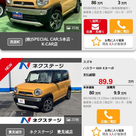
86
3
万円
万円
2018(H30) |
9.7万km |
検車検整備付 |
修復無 |
法定含 |
保証付・12ヶ月・15千
km
＼無料／
35枚
店舗に電話
在庫・見積り
(株)SPECIAL CAR,S本店・
お気に入り追加
西原町
K-CAR店
現在
2
人が追加済
スズキ
NEW
ハスラー 660 Xターボ
支払総額
89.9
万円
本体価格
諸費用
80
9.9
万円
万円
2017(H29) |
9.1万km |
検車検整備付 |
修復無 |
法定含 |
保証付・12ヶ月・距離
無制限
20枚
店舗に電話
お気に入り追加
ネクステージ 豊見城店
豊見城市
現在
1
人が追加済