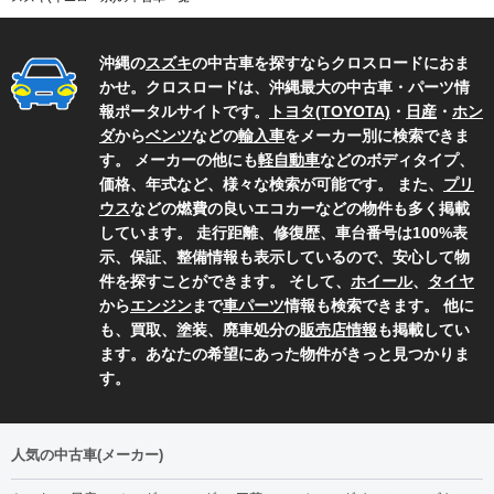
沖縄の
スズキ
の中古車を探すならクロスロードにおま
かせ。クロスロードは、沖縄最大の中古車・パーツ情
報ポータルサイトです。
トヨタ(TOYOTA)
・
日産
・
ホン
ダ
から
ベンツ
などの
輸入車
をメーカー別に検索できま
す。 メーカーの他にも
軽自動車
などのボディタイプ、
価格、年式など、様々な検索が可能です。 また、
プリ
ウス
などの燃費の良いエコカーなどの物件も多く掲載
しています。 走行距離、修復歴、車台番号は100%表
示、保証、整備情報も表示しているので、安心して物
件を探すことができます。 そして、
ホイール
、
タイヤ
から
エンジン
まで
車パーツ
情報も検索できます。 他に
も、買取、塗装、廃車処分の
販売店情報
も掲載してい
ます。あなたの希望にあった物件がきっと見つかりま
す。
人気の中古車(メーカー)