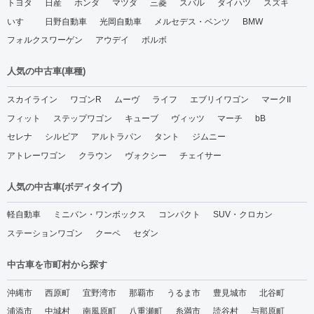
トヨタ
日産
ホンダ
マツダ
三菱
スバル
ダイハツ
スズキ
いすゞ
日野自動車
光岡自動車
メルセデス・ベンツ
BMW
フォルクスワーゲン
アウデイ
ボルボ
人気の中古車(車種)
スカイライン
ワゴンR
ムーヴ
ライフ
エブリイワゴン
マークII
フィット
ステップワゴン
キューブ
ヴィッツ
マーチ
bB
セレナ
シルビア
アルトラパン
タント
ジムニー
アトレーワゴン
クラウン
ヴォクシー
チェイサー
人気の中古車(ボディタイプ)
軽自動車
ミニバン・ワンボックス
コンパクト
SUV・クロカン
ステーションワゴン
クーペ
セダン
中古車を市町村から探す
沖縄市
西原町
宜野湾市
那覇市
うるま市
豊見城市
北谷町
浦添市
中城村
南風原町
八重瀬町
糸満市
読谷村
与那原町