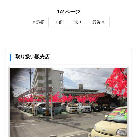
1/2 ページ
最初
前
次
最後
取り扱い販売店