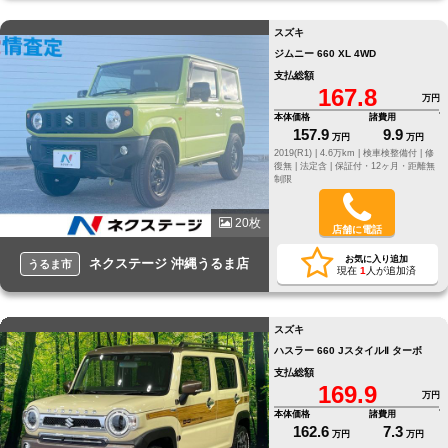
スズキ
ジムニー 660 XL 4WD
支払総額
167.8
万円
本体価格
諸費用
157.9
9.9
万円
万円
2019(R1) |
4.6万km |
検車検整備付 |
修
復無 |
法定含 |
保証付・12ヶ月・距離無
制限
20枚
店舗に電話
お気に入り追加
ネクステージ 沖縄うるま店
うるま市
現在
1
人が追加済
スズキ
ハスラー 660 JスタイルⅡ ターボ
支払総額
169.9
万円
本体価格
諸費用
162.6
7.3
万円
万円