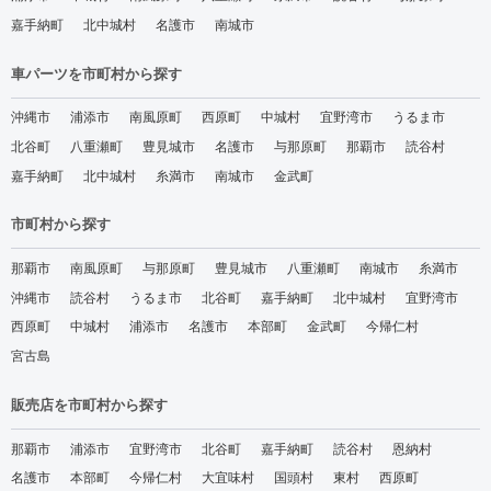
嘉手納町
北中城村
名護市
南城市
車パーツを市町村から探す
沖縄市
浦添市
南風原町
西原町
中城村
宜野湾市
うるま市
北谷町
八重瀬町
豊見城市
名護市
与那原町
那覇市
読谷村
嘉手納町
北中城村
糸満市
南城市
金武町
市町村から探す
那覇市
南風原町
与那原町
豊見城市
八重瀬町
南城市
糸満市
沖縄市
読谷村
うるま市
北谷町
嘉手納町
北中城村
宜野湾市
西原町
中城村
浦添市
名護市
本部町
金武町
今帰仁村
宮古島
販売店を市町村から探す
那覇市
浦添市
宜野湾市
北谷町
嘉手納町
読谷村
恩納村
名護市
本部町
今帰仁村
大宜味村
国頭村
東村
西原町