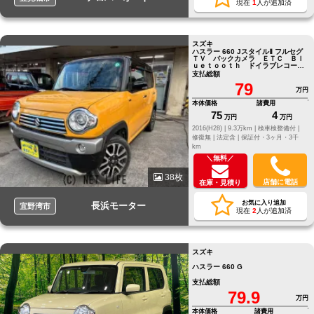
現在
1
人が追加済
スズキ
ハスラー 660 JスタイルⅡ フルセグ
ＴＶ バックカメラ ＥＴＣ Ｂｌ
ｕｅｔｏｏｔｈ ドイラブレコーダ
ー
支払総額
79
万円
本体価格
諸費用
75
4
万円
万円
2016(H28) |
9.3万km |
検車検整備付 |
修復無 |
法定含 |
保証付・3ヶ月・3千
km
＼無料／
38枚
店舗に電話
在庫・見積り
お気に入り追加
長浜モーター
宜野湾市
現在
2
人が追加済
スズキ
ハスラー 660 G
支払総額
79.9
万円
本体価格
諸費用