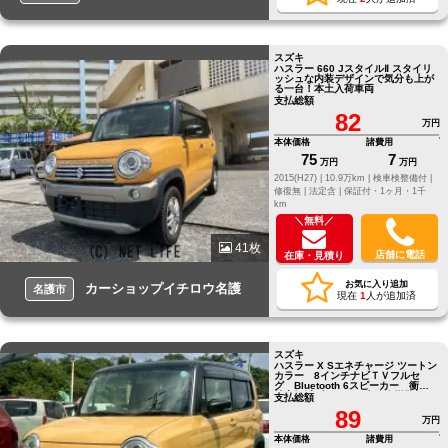
スズキ
ハスラー 660 JスタイルⅡ スタイリ
ッシュな内装デザインで気分も上が
る一台！本土入荷車両
支払総額
82
万円
本体価格
諸費用
75
7
万円
万円
2015(H27) |
10.9万km |
検車検整備付 |
修復無 |
法定含 |
保証付・1ヶ月・1千
km
＼無料／
41枚
店舗に電話
在庫・見積り
お気に入り追加
カーショップイチロウ名護
名護市
現在
1
人が追加済
スズキ
ハスラー X Sエネチャージ ツートン
カラー 8インチナビＴＶフルセ
グ Bluetooth 6スピーカー 衝突
被害軽減ブレーキ 車線逸脱警報
支払総額
HIDライト スマート
89
万円
本体価格
諸費用