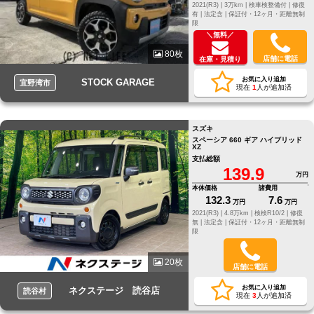
2021(R3) |
3万km |
検車検整備付 |
修復
有 |
法定含 |
保証付・12ヶ月・距離無制
限
＼無料／
80枚
店舗に電話
在庫・見積り
お気に入り追加
STOCK GARAGE
宜野湾市
現在
1
人が追加済
スズキ
スペーシア 660 ギア ハイブリッド
XZ
支払総額
139.9
万円
本体価格
諸費用
132.3
7.6
万円
万円
2021(R3) |
4.8万km |
検検R10/2 |
修復
無 |
法定含 |
保証付・12ヶ月・距離無制
限
20枚
店舗に電話
お気に入り追加
ネクステージ 読谷店
読谷村
現在
3
人が追加済