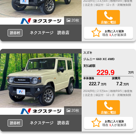
2023(R5) |
3.4万km |
検検R9/9 |
修復無
|
法定含 |
保証付・12ヶ月・距離無制限
20枚
店舗に電話
お気に入り追加
ネクステージ 読谷店
読谷村
現在
1
人が追加済
スズキ
ジムニー 660 XC 4WD
支払総額
229.9
万円
本体価格
諸費用
222.7
7.2
万円
万円
2024(R6) |
2.5万km |
検検R9/5 |
修復無
|
法定含 |
保証付・12ヶ月・距離無制限
20枚
店舗に電話
お気に入り追加
ネクステージ 読谷店
読谷村
現在
1
人が追加済