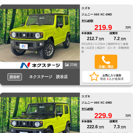
スズキ
ジムニー 660 XC 4WD
支払総額
219.9
万円
本体価格
諸費用
212.7
7.2
万円
万円
2021(R3) |
3.1万km |
検検R8/12 |
修復
無 |
法定含 |
保証付・12ヶ月・距離無制
限
20枚
店舗に電話
お気に入り追加
ネクステージ 読谷店
読谷村
現在
1
人が追加済
スズキ
ジムニー 660 XC 4WD
支払総額
229.9
万円
本体価格
諸費用
222.6
7.3
万円
万円