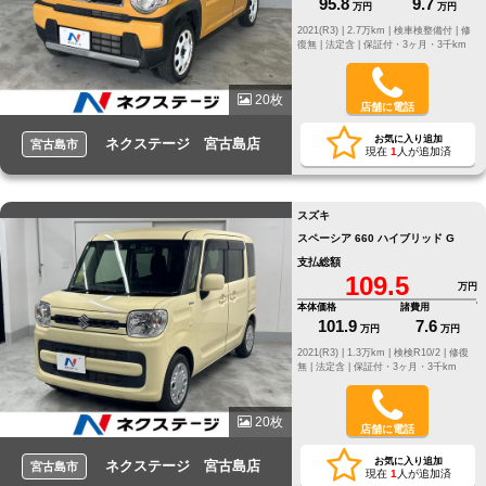
95.8
9.7
万円
万円
2021(R3) |
2.7万km |
検車検整備付 |
修
復無 |
法定含 |
保証付・3ヶ月・3千km
20枚
店舗に電話
お気に入り追加
ネクステージ 宮古島店
宮古島市
現在
1
人が追加済
スズキ
スペーシア 660 ハイブリッド G
支払総額
109.5
万円
本体価格
諸費用
101.9
7.6
万円
万円
2021(R3) |
1.3万km |
検検R10/2 |
修復
無 |
法定含 |
保証付・3ヶ月・3千km
20枚
店舗に電話
お気に入り追加
ネクステージ 宮古島店
宮古島市
現在
1
人が追加済