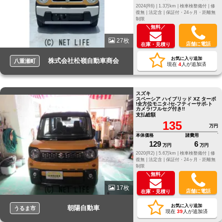
2024(R6) |
1.3万km |
検車検整備付 |
修
復無 |
法定含 |
保証付・24ヶ月・距離無
制限
＼無料／
27枚
店舗に電話
在庫・見積り
お気に入り追加
株式会社松嶺自動車商会
八重瀬町
現在
4
人が追加済
スズキ
スペーシア ハイブリッド XZ ターボ
!全方位モニタ-!セ-フティーサポ-ト
カメラ!フルセグ付き!!
支払総額
135
万円
本体価格
諸費用
129
6
万円
万円
2020(R2) |
5.6万km |
検車検整備付 |
修
復無 |
法定含 |
保証付・24ヶ月・距離無
制限
＼無料／
17枚
店舗に電話
在庫・見積り
お気に入り追加
朝陽自動車
うるま市
現在
39
人が追加済