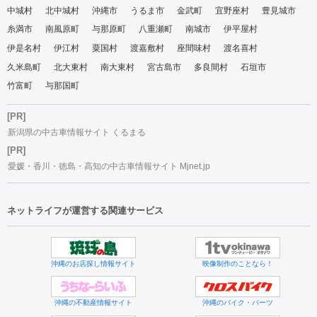
中城村
北中城村
沖縄市
うるま市
金武町
宜野座村
豊見城市
糸満市
南風原町
与那原町
八重瀬町
南城市
伊平屋村
伊是名村
伊江村
粟国村
渡嘉敷村
座間味村
渡名喜村
久米島町
北大東村
南大東村
宮古島市
多良間村
石垣市
竹富町
与那国町
[PR]
新潟県の中古車情報サイト くるまる
[PR]
愛媛・香川・徳島・高知の中古車情報サイト Mjnet.jp
ネットライフが運営する関連サービス
沖縄のお店探し情報サイト
映像制作のことなら！
沖縄の不動産情報サイト
沖縄のバイク・パーツ