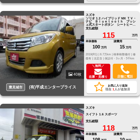
スズキ
ソリオ 1.2 ハイブリッド MX ＴＶ・
ナビ Ｂｌｕｅｔｏｏｔｈ プッシ
ュ式スタートボタン シートヒータ
ー シートバックテーブル
支払総額
115
万円
本体価格
諸費用
100
15
万円
万円
2019(R1) |
6.7万km |
検車検整備付 |
修
復有 |
法定含 |
保証付・3ヶ月・5千km
＼無料／
40枚
店舗に電話
在庫・見積り
お気に入り追加
(有)平成エンタープライス
豊見城市
現在
1
人が追加済
スズキ
スイフト 1.6 スポーツ
支払総額
118
万円
本体価格
諸費用
108
10