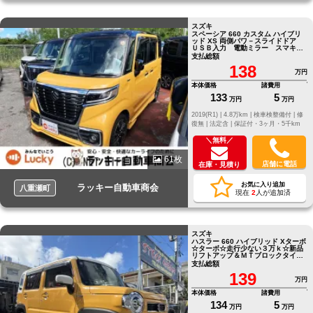
スズキ
スペーシア 660 カスタム ハイブリ
ッド XS 両側パワ－スライドドア
ＵＳＢ入力 電動ミラー スマキ
ー ソナー キーレスエントリー
支払総額
138
万円
本体価格
諸費用
133
5
万円
万円
2019(R1) |
4.8万km |
検車検整備付 |
修
復無 |
法定含 |
保証付・3ヶ月・5千km
＼無料／
61枚
店舗に電話
在庫・見積り
お気に入り追加
ラッキー自動車商会
八重瀬町
現在
2
人が追加済
スズキ
ハスラー 660 ハイブリッド Xターボ
☆ターボ☆走行少ない３万ｋ☆新品
リフトアップ＆ＭＴブロックタイヤ
☆
支払総額
139
万円
本体価格
諸費用
134
5
万円
万円