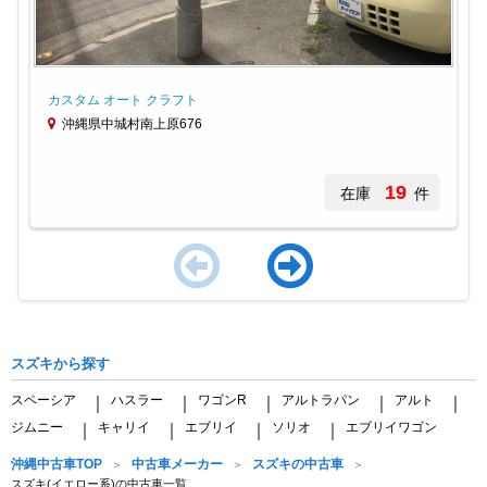
カスタム オート クラフト
沖縄県中城村南上原676
19
在庫
件
Item
1
of
スズキから探す
4
スペーシア
ハスラー
ワゴンR
アルトラパン
アルト
｜
｜
｜
｜
｜
ジムニー
キャリイ
エブリイ
ソリオ
エブリイワゴン
｜
｜
｜
｜
沖縄中古車TOP
中古車メーカー
スズキの中古車
スズキ(イエロー系)の中古車一覧