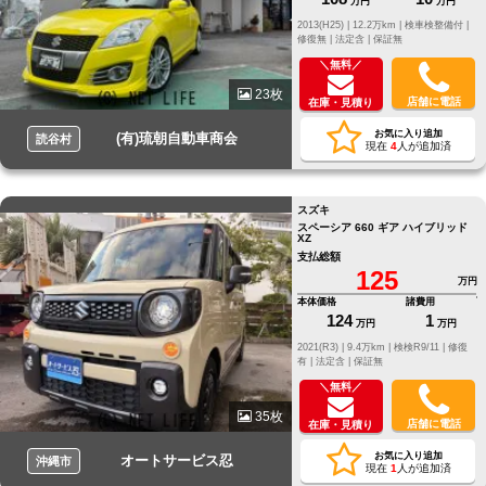
万円
万円
2013(H25) |
12.2万km |
検車検整備付 |
修復無 |
法定含 |
保証無
＼無料／
23枚
店舗に電話
在庫・見積り
お気に入り追加
(有)琉朝自動車商会
読谷村
現在
4
人が追加済
スズキ
スペーシア 660 ギア ハイブリッド
XZ
支払総額
125
万円
本体価格
諸費用
124
1
万円
万円
2021(R3) |
9.4万km |
検検R9/11 |
修復
有 |
法定含 |
保証無
＼無料／
35枚
店舗に電話
在庫・見積り
お気に入り追加
オートサービス忍
沖縄市
現在
1
人が追加済