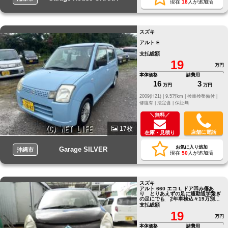
現在
18
人が追加済
スズキ
アルト E
支払総額
19
万円
本体価格
諸費用
16
3
万円
万円
2009(H21) |
9.5万km |
検車検整備付 |
修復有 |
法定含 |
保証無
＼無料／
17枚
店舗に電話
在庫・見積り
お気に入り追加
Garage SILVER
沖縄市
現在
50
人が追加済
スズキ
アルト 660 エコ L ドア凹み傷あ
り とりあえずの足に通勤通学繋ぎ
の足にでも 2年車検込々19万別途
12か月保証プランあり
支払総額
19
万円
本体価格
諸費用