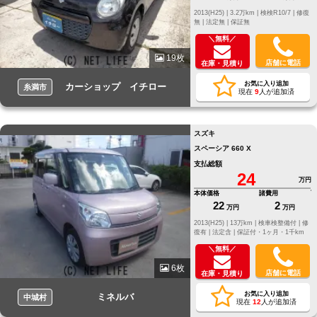
2013(H25) |
3.2万km |
検検R10/7 |
修復
無 |
法定無 |
保証無
＼無料／
19枚
店舗に電話
在庫・見積り
お気に入り追加
カーショップ イチロー
糸満市
現在
9
人が追加済
スズキ
スペーシア 660 X
支払総額
24
万円
本体価格
諸費用
22
2
万円
万円
2013(H25) |
13万km |
検車検整備付 |
修
復有 |
法定含 |
保証付・1ヶ月・1千km
＼無料／
6枚
店舗に電話
在庫・見積り
お気に入り追加
ミネルバ
中城村
現在
12
人が追加済