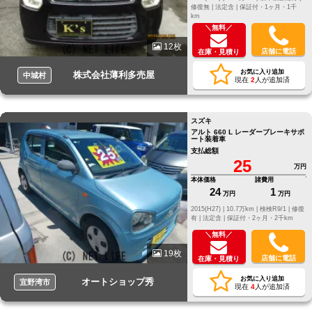
修復無 |
法定含 |
保証付・1ヶ月・1千
km
＼無料／
12枚
店舗に電話
在庫・見積り
お気に入り追加
株式会社薄利多売屋
中城村
現在
2
人が追加済
スズキ
アルト 660 L レーダーブレーキサポ
ート装着車
支払総額
25
万円
本体価格
諸費用
24
1
万円
万円
2015(H27) |
10.7万km |
検検R9/1 |
修復
有 |
法定含 |
保証付・2ヶ月・2千km
＼無料／
19枚
店舗に電話
在庫・見積り
お気に入り追加
オートショップ秀
宜野湾市
現在
4
人が追加済