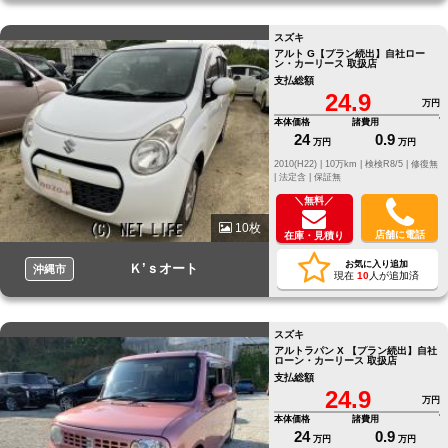
スズキ
アルト G【プラン続出】自社ロー
ン・カーリース 取扱店
支払総額
24.9
万円
本体価格
諸費用
24
0.9
万円
万円
2010(H22) |
10万km |
検検R8/5 |
修復無
|
法定含 |
保証無
＼無料／
10枚
店舗に電話
在庫・見積り
お気に入り追加
Ｋ’ｓオート
沖縄市
現在
10
人が追加済
スズキ
アルトラパン X 【プラン続出】自社
ローン・カーリース 取扱店
支払総額
24.9
万円
本体価格
諸費用
24
0.9
万円
万円