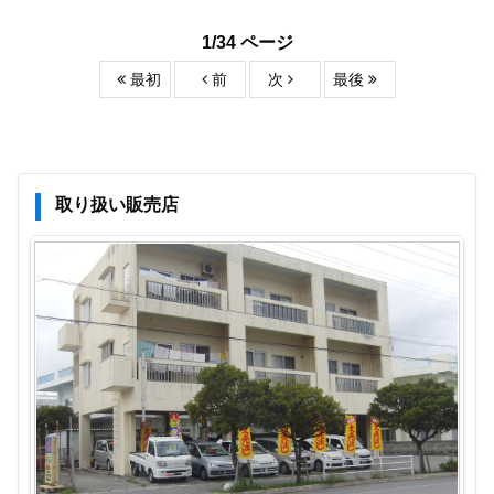
1/34 ページ
最初
前
次
最後
取り扱い販売店