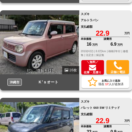
スズキ
アルトラパン
支払総額
22.9
万円
本体価格
諸費用
16
6.9
万円
万円
2010(H22) |
8.8万km |
検検2年付 |
修復
無 |
法定含 |
保証無
＼無料／
16枚
店舗に電話
在庫・見積り
お気に入り追加
Ｋ’ｓオート
沖縄市
現在
17
人が追加済
スズキ
パレット 660 SW リミテッド
支払総額
22.9
万円
本体価格
諸費用
22
0.9