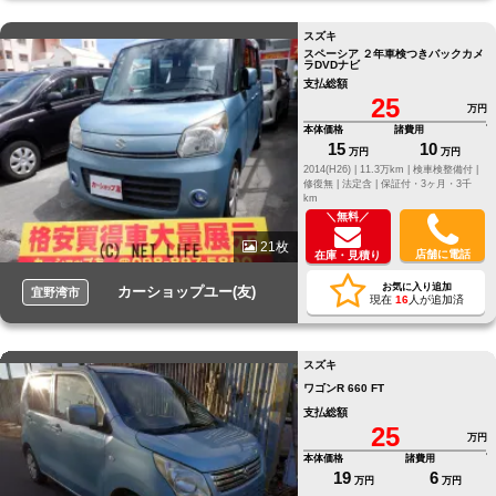
スズキ
スペーシア ２年車検つきバックカメ
ラDVDナビ
支払総額
25
万円
本体価格
諸費用
15
10
万円
万円
2014(H26) |
11.3万km |
検車検整備付 |
修復無 |
法定含 |
保証付・3ヶ月・3千
km
＼無料／
21枚
店舗に電話
在庫・見積り
お気に入り追加
カーショップユー(友)
宜野湾市
現在
16
人が追加済
スズキ
ワゴンR 660 FT
支払総額
25
万円
本体価格
諸費用
19
6
万円
万円