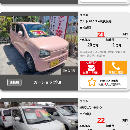
スズキ
アルト 660 S ●現状販売
支払総額
21
万円
本体価格
諸費用
20
1
万円
万円
2017(H29) |
16.1万km |
検検R9/11 |
修
復無 |
法定含 |
保証無
＼無料／
17枚
店舗に電話
在庫・見積り
お気に入り追加
カーショップKII
西原町
現在
4
人が追加済
スズキ
MRワゴン 660 G
支払総額
22
万円
本体価格
諸費用