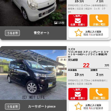
15
7
万円
万円
2008(H20) |
12.4万km |
検車検整備付 |
修復無 |
法定含 |
保証付・1ヶ月・1千
km
＼無料／
18枚
店舗に電話
在庫・見積り
お気に入り追加
青空オート
うるま市
現在
7
人が追加済
スズキ
ワゴンR 660 スティングレー X スマ
ートキー/HIDヘッドライト/車検2年
付
支払総額
22
万円
本体価格
諸費用
19
3
万円
万円
2009(H21) |
15.7万km |
検車検整備付 |
修復無 |
法定含 |
保証無
＼無料／
店舗に電話
在庫・見積り
お気に入り追加
カーサポートpiece
うるま市
現在
5
人が追加済