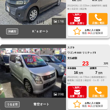
万円
万円
2012(H24) |
13.3万km |
検検R8/8 |
修復
無 |
法定含 |
保証無
＼無料／
17枚
店舗に電話
在庫・見積り
お気に入り追加
Ｋ’ｓオート
沖縄市
現在
24
人が追加済
スズキ
ワゴンR 660 リミテッドⅡ
支払総額
23
万円
本体価格
諸費用
16
7
万円
万円
2012(H24) |
14.7万km |
検車検整備付 |
修復無 |
法定含 |
保証付・1ヶ月・1千
km
＼無料／
20枚
店舗に電話
在庫・見積り
お気に入り追加
青空オート
うるま市
現在
34
人が追加済