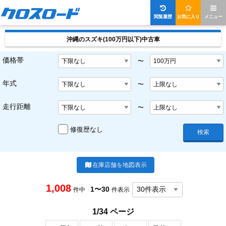
閲覧履歴
お気に入り
メニュー
沖縄のスズキ(100万円以下)中古車
価格帯
〜
年式
〜
走行距離
〜
修復歴なし
検索
在庫店舗を地図表示
1,008
1〜30
件中
件表示
1/34 ページ