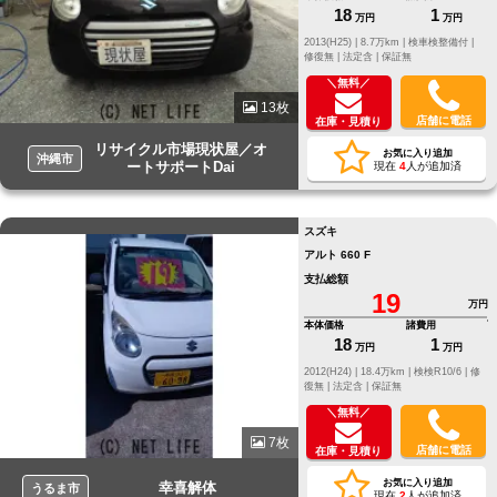
18
1
万円
万円
2013(H25) |
8.7万km |
検車検整備付 |
修復無 |
法定含 |
保証無
＼無料／
13枚
店舗に電話
在庫・見積り
リサイクル市場現状屋／オ
お気に入り追加
沖縄市
ートサポートDai
現在
4
人が追加済
スズキ
アルト 660 F
支払総額
19
万円
本体価格
諸費用
18
1
万円
万円
2012(H24) |
18.4万km |
検検R10/6 |
修
復無 |
法定含 |
保証無
＼無料／
7枚
店舗に電話
在庫・見積り
お気に入り追加
幸喜解体
うるま市
現在
2
人が追加済