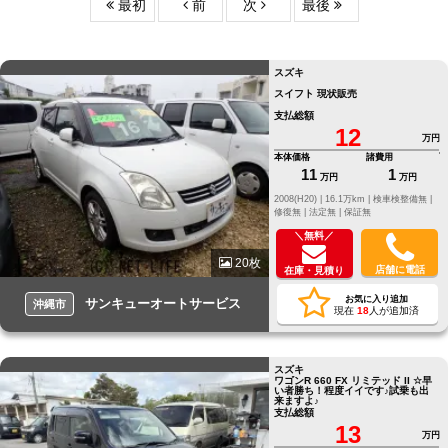
最初
前
次
最後
スズキ
スイフト 現状販売
支払総額
12
万円
本体価格
諸費用
11
1
万円
万円
2008(H20) |
16.1万km |
検車検整備無 |
修復無 |
法定無 |
保証無
＼無料／
20枚
店舗に電話
在庫・見積り
お気に入り追加
サンキューオートサービス
沖縄市
現在
18
人が追加済
スズキ
ワゴンR 660 FX リミテッド II ☆早
い者勝ち！程度イイです♪試乗も出
来ますよ♪
支払総額
13
万円