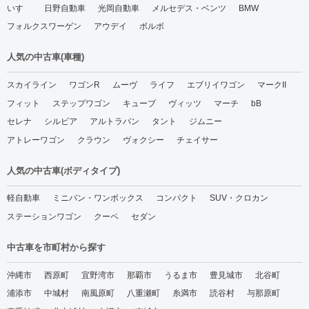
いすゞ
日野自動車
光岡自動車
メルセデス・ベンツ
BMW
フォルクスワーゲン
アウデイ
ボルボ
人気の中古車(車種)
スカイライン
ワゴンR
ムーヴ
ライフ
エブリイワゴン
マークII
フィット
ステップワゴン
キューブ
ヴィッツ
マーチ
bB
セレナ
シルビア
アルトラパン
タント
ジムニー
アトレーワゴン
クラウン
ヴォクシー
チェイサー
人気の中古車(ボディタイプ)
軽自動車
ミニバン・ワンボックス
コンパクト
SUV・クロカン
ステーションワゴン
クーペ
セダン
中古車を市町村から探す
沖縄市
西原町
宜野湾市
那覇市
うるま市
豊見城市
北谷町
浦添市
中城村
南風原町
八重瀬町
糸満市
読谷村
与那原町