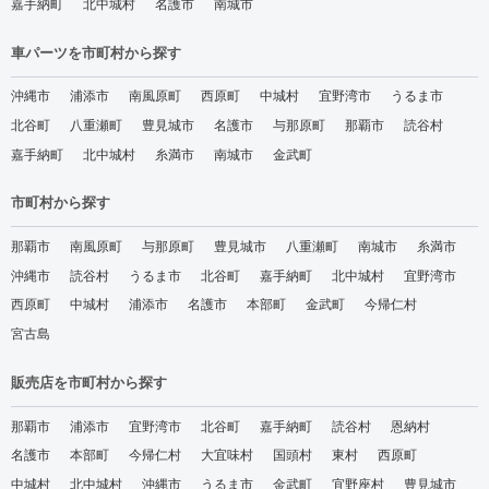
嘉手納町
北中城村
名護市
南城市
車パーツを市町村から探す
沖縄市
浦添市
南風原町
西原町
中城村
宜野湾市
うるま市
北谷町
八重瀬町
豊見城市
名護市
与那原町
那覇市
読谷村
嘉手納町
北中城村
糸満市
南城市
金武町
市町村から探す
那覇市
南風原町
与那原町
豊見城市
八重瀬町
南城市
糸満市
沖縄市
読谷村
うるま市
北谷町
嘉手納町
北中城村
宜野湾市
西原町
中城村
浦添市
名護市
本部町
金武町
今帰仁村
宮古島
販売店を市町村から探す
那覇市
浦添市
宜野湾市
北谷町
嘉手納町
読谷村
恩納村
名護市
本部町
今帰仁村
大宜味村
国頭村
東村
西原町
中城村
北中城村
沖縄市
うるま市
金武町
宜野座村
豊見城市