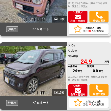
2013(H25) |
7.6万km |
検検R7/6 |
修復
無 |
法定含 |
保証無
＼無料／
10枚
店舗に電話
在庫・見積り
お気に入り追加
Ｋ’ｓオート
沖縄市
現在
85
人が追加済
スズキ
ワゴンR
支払総額
24.9
万円
本体価格
諸費用
24
0.9
万円
万円
2011(H23) |
9.5万km |
検検R7/8 |
修復
無 |
法定無 |
保証無
＼無料／
15枚
店舗に電話
在庫・見積り
お気に入り追加
Ｋ’ｓオート
沖縄市
現在
32
人が追加済