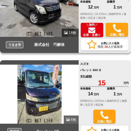
本体価格
諸費用
12
1
万円
万円
2009(H21) |
16.2万km |
検検R8/11 |
修
復無 |
法定含 |
保証無
＼無料／
18枚
店舗に電話
在庫・見積り
お気に入り追加
株式会社 巧解体
うるま市
現在
18
人が追加済
スズキ
パレット 660 G
支払総額
15
万円
本体価格
諸費用
14
1
万円
万円
2009(H21) |
19万km |
検検R8/12 |
修復
無 |
法定含 |
保証無
6枚
店舗に電話
お気に入り追加