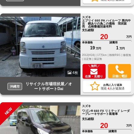
スズキ
エブリイ 660 PA ハイルーフ 県内中
古 錆ありの為この価格 現状販
売 点検整備別途有料
支払総額
20
万円
本体価格
諸費用
19
1
万円
万円
2012(H24) |
17万km |
検検R9/1 |
修復無
|
法定無 |
保証無
＼無料／
4枚
店舗に電話
在庫・見積り
リサイクル市場現状屋／オ
お気に入り追加
沖縄市
ートサポートDai
現在
4
人が追加済
スズキ
NEW
ワゴンR 660 FX リミテッド レーダ
ーブレーキサポート装着車
支払総額
20
万円
本体価格
諸費用