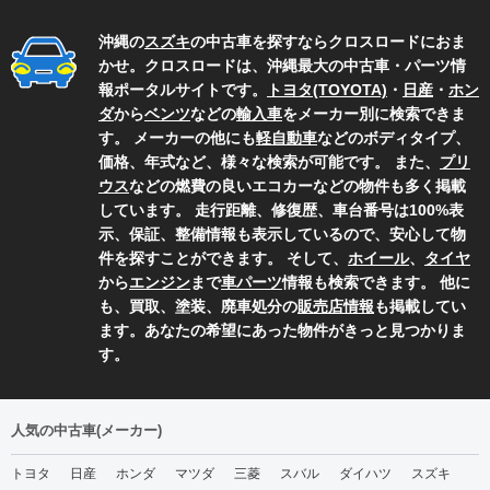
沖縄の
スズキ
の中古車を探すならクロスロードにおま
かせ。クロスロードは、沖縄最大の中古車・パーツ情
報ポータルサイトです。
トヨタ(TOYOTA)
・
日産
・
ホン
ダ
から
ベンツ
などの
輸入車
をメーカー別に検索できま
す。 メーカーの他にも
軽自動車
などのボディタイプ、
価格、年式など、様々な検索が可能です。 また、
プリ
ウス
などの燃費の良いエコカーなどの物件も多く掲載
しています。 走行距離、修復歴、車台番号は100%表
示、保証、整備情報も表示しているので、安心して物
件を探すことができます。 そして、
ホイール
、
タイヤ
から
エンジン
まで
車パーツ
情報も検索できます。 他に
も、買取、塗装、廃車処分の
販売店情報
も掲載してい
ます。あなたの希望にあった物件がきっと見つかりま
す。
人気の中古車(メーカー)
トヨタ
日産
ホンダ
マツダ
三菱
スバル
ダイハツ
スズキ