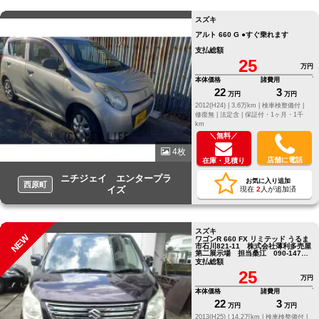
スズキ
アルト 660 G ●すぐ乗れます
支払総額
25
万円
本体価格
諸費用
22
3
万円
万円
2012(H24) |
3.6万km |
検車検整備付 |
修復無 |
法定含 |
保証付・1ヶ月・1千
km
＼無料／
4枚
店舗に電話
在庫・見積り
ニチジェイ エンタープラ
お気に入り追加
西原町
イズ
現在
2
人が追加済
スズキ
NEW
ワゴンR 660 FX リミテッド うるま
市石川821-11 株式会社薄利多売屋
第二展示場 担当桑江 090-1472
－0119迄
支払総額
25
万円
本体価格
諸費用
22
3
万円
万円
2013(H25) |
14.2万km |
検車検整備付 |