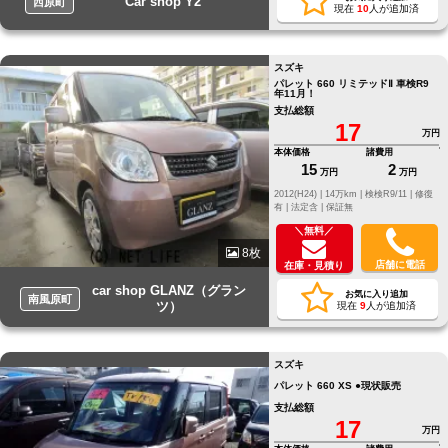
Car shop Y2
西原町
現在
10
人が追加済
スズキ
パレット 660 リミテッドⅡ 車検R9
年11月！
支払総額
17
万円
本体価格
諸費用
15
2
万円
万円
2012(H24) |
14万km |
検検R9/11 |
修復
有 |
法定含 |
保証無
＼無料／
8枚
店舗に電話
在庫・見積り
car shop GLANZ（グラン
お気に入り追加
南風原町
ツ）
現在
9
人が追加済
スズキ
パレット 660 XS ●現状販売
支払総額
17
万円