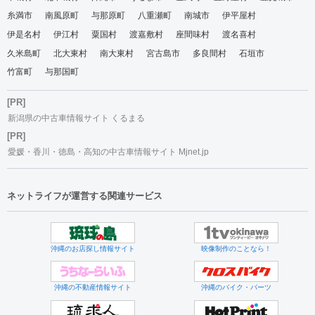
糸満市
南風原町
与那原町
八重瀬町
南城市
伊平屋村
伊是名村
伊江村
粟国村
渡嘉敷村
座間味村
渡名喜村
久米島町
北大東村
南大東村
宮古島市
多良間村
石垣市
竹富町
与那国町
[PR]
新潟県の中古車情報サイト くるまる
[PR]
愛媛・香川・徳島・高知の中古車情報サイト Mjnet.jp
ネットライフが運営する関連サービス
沖縄のお店探し情報サイト
映像制作のことなら！
沖縄の不動産情報サイト
沖縄のバイク・パーツ