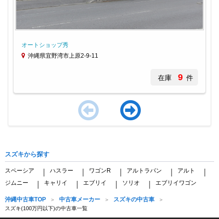
オートショップ秀
沖縄県宜野湾市上原2-9-11
9
在庫
件
Item
1
of
スズキから探す
4
スペーシア
ハスラー
ワゴンR
アルトラパン
アルト
｜
｜
｜
｜
｜
ジムニー
キャリイ
エブリイ
ソリオ
エブリイワゴン
｜
｜
｜
｜
沖縄中古車TOP
中古車メーカー
スズキの中古車
スズキ(100万円以下)の中古車一覧