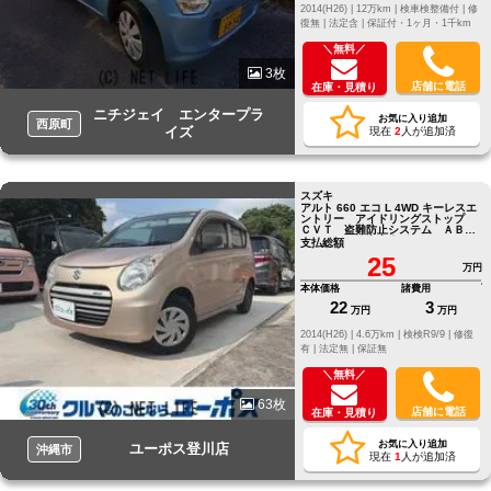
2014(H26) |
12万km |
検車検整備付 |
修
復無 |
法定含 |
保証付・1ヶ月・1千km
＼無料／
3枚
店舗に電話
在庫・見積り
ニチジェイ エンタープラ
お気に入り追加
西原町
イズ
現在
2
人が追加済
スズキ
アルト 660 エコ L 4WD キーレスエ
ントリー アイドリングストップ
ＣＶＴ 盗難防止システム ＡＢ
Ｓ ＣＤ 衝突安全ボディ
支払総額
25
万円
本体価格
諸費用
22
3
万円
万円
2014(H26) |
4.6万km |
検検R9/9 |
修復
有 |
法定無 |
保証無
＼無料／
63枚
店舗に電話
在庫・見積り
お気に入り追加
ユーポス登川店
沖縄市
現在
1
人が追加済