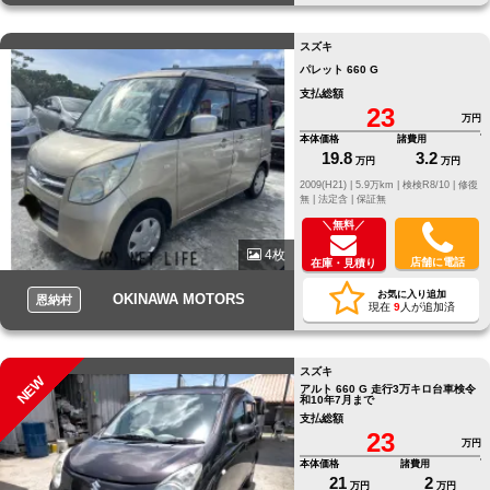
スズキ
パレット 660 G
支払総額
23
万円
本体価格
諸費用
19.8
3.2
万円
万円
2009(H21) |
5.9万km |
検検R8/10 |
修復
無 |
法定含 |
保証無
＼無料／
4枚
店舗に電話
在庫・見積り
お気に入り追加
OKINAWA MOTORS
恩納村
現在
9
人が追加済
スズキ
NEW
アルト 660 G 走行3万キロ台車検令
和10年7月まで
支払総額
23
万円
本体価格
諸費用
21
2
万円
万円