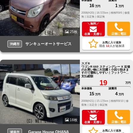
本体価格
諸費用
16
1
万円
万円
2008(H20) |
16.5万km |
検検R9/6 |
修復
無 |
法定無 |
保証無
＼無料／
25枚
店舗に電話
在庫・見積り
お気に入り追加
サンキューオートサービス
沖縄市
現在
12
人が追加済
スズキ
ワゴンR 660 スティングレー X 近場
のお買い物に大活躍！小回り効きま
すので運転しやすい！フットワーク
軽く重宝します！不具合無し！
支払総額
19
万円
本体価格
諸費用
15
4
万円
万円
2009(H21) |
15.1万km |
検検R8/10 |
修
復無 |
法定含 |
保証無
＼無料／
18枚
店舗に電話
在庫・見積り
お気に入り追加
Garage House OHANA
浦添市