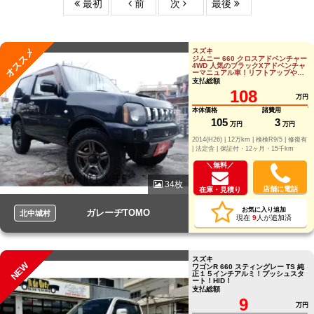
最初
前
次
最後
オススメ
スズキ
ジムニー 660 クロスアドベンチャー
4WD 人気のブラックXアドベンチャ
ーマニュアル車！リフトアップやツ
イーターなど、音にも走りにも拘っ
支払総額
たジムニ
108
万円
本体価格
諸費用
105
3
万円
万円
2014(H26) |
12万km |
検検R9/5 |
修復有
|
法定含 |
保証付・12ヶ月・15千km
＼無料／
34枚
店舗に電話
在庫・見積り
お気に入り追加
ガレーヂTOMO
北中城村
現在
9
人が追加済
スズキ
NEW
ワゴンR 660 スティングレー TS 純
正１５インチアルミ！プッシュスタ
ート！HID！
支払総額
9
万円