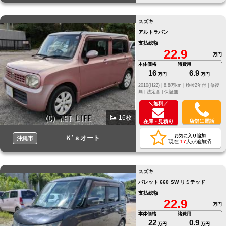
スズキ
アルトラパン
支払総額
22.9
万円
本体価格
諸費用
16
6.9
万円
万円
2010(H22) |
8.8万km |
検検2年付 |
修復
無 |
法定含 |
保証無
＼無料／
16枚
店舗に電話
在庫・見積り
お気に入り追加
Ｋ’ｓオート
沖縄市
現在
17
人が追加済
スズキ
パレット 660 SW リミテッド
支払総額
22.9
万円
本体価格
諸費用
22
0.9
万円
万円