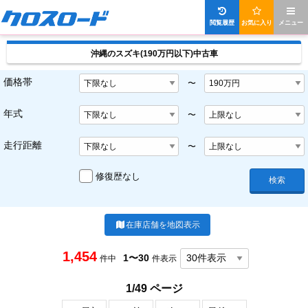
閲覧履歴
お気に入り
メニュー
沖縄のスズキ(190万円以下)中古車
価格帯
〜
年式
〜
走行距離
〜
修復歴なし
検索
在庫店舗を地図表示
1,454
1〜30
件中
件表示
1/49 ページ