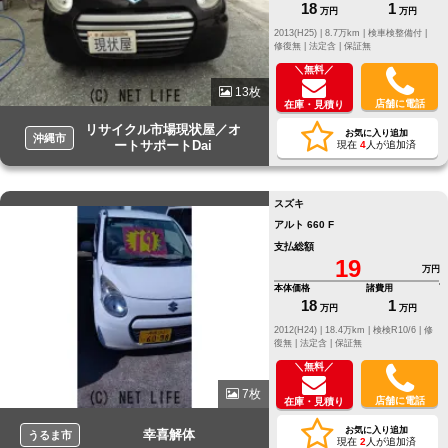
18
1
万円
万円
2013(H25) |
8.7万km |
検車検整備付 |
修復無 |
法定含 |
保証無
＼無料／
13枚
店舗に電話
在庫・見積り
リサイクル市場現状屋／オ
お気に入り追加
沖縄市
ートサポートDai
現在
4
人が追加済
スズキ
アルト 660 F
支払総額
19
万円
本体価格
諸費用
18
1
万円
万円
2012(H24) |
18.4万km |
検検R10/6 |
修
復無 |
法定含 |
保証無
＼無料／
7枚
店舗に電話
在庫・見積り
お気に入り追加
幸喜解体
うるま市
現在
2
人が追加済