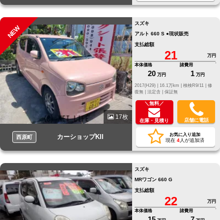
スズキ
NEW
アルト 660 S ●現状販売
支払総額
21
万円
本体価格
諸費用
20
1
万円
万円
2017(H29) |
16.1万km |
検検R9/11 |
修
復無 |
法定含 |
保証無
＼無料／
17枚
店舗に電話
在庫・見積り
お気に入り追加
カーショップKII
西原町
現在
4
人が追加済
スズキ
MRワゴン 660 G
支払総額
22
万円
本体価格
諸費用
15
7