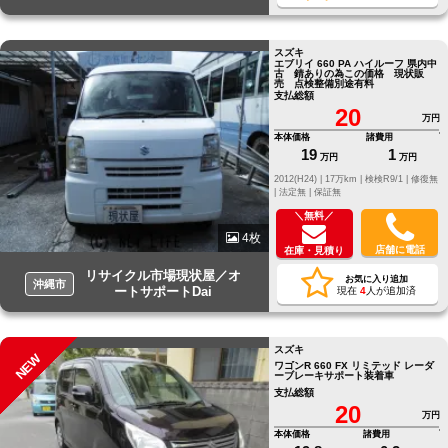
スズキ
エブリイ 660 PA ハイルーフ 県内中
古 錆ありの為この価格 現状販
売 点検整備別途有料
支払総額
20
万円
本体価格
諸費用
19
1
万円
万円
2012(H24) |
17万km |
検検R9/1 |
修復無
|
法定無 |
保証無
＼無料／
4枚
店舗に電話
在庫・見積り
リサイクル市場現状屋／オ
お気に入り追加
沖縄市
ートサポートDai
現在
4
人が追加済
スズキ
NEW
ワゴンR 660 FX リミテッド レーダ
ーブレーキサポート装着車
支払総額
20
万円
本体価格
諸費用