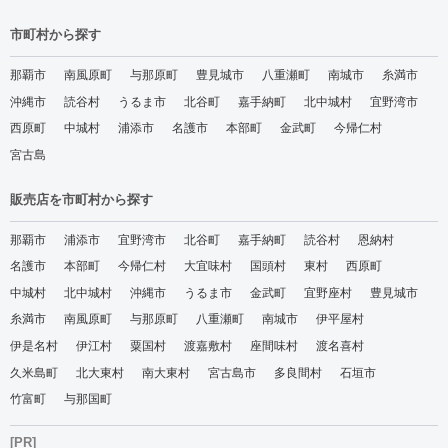
市町村から探す
那覇市
南風原町
与那原町
豊見城市
八重瀬町
南城市
糸満市
沖縄市
読谷村
うるま市
北谷町
嘉手納町
北中城村
宜野湾市
西原町
中城村
浦添市
名護市
本部町
金武町
今帰仁村
宮古島
販売店を市町村から探す
那覇市
浦添市
宜野湾市
北谷町
嘉手納町
読谷村
恩納村
名護市
本部町
今帰仁村
大宜味村
国頭村
東村
西原町
中城村
北中城村
沖縄市
うるま市
金武町
宜野座村
豊見城市
糸満市
南風原町
与那原町
八重瀬町
南城市
伊平屋村
伊是名村
伊江村
粟国村
渡嘉敷村
座間味村
渡名喜村
久米島町
北大東村
南大東村
宮古島市
多良間村
石垣市
竹富町
与那国町
[PR]