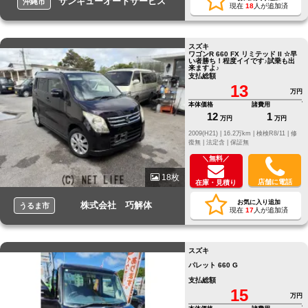
サンキューオートサービス
沖縄市
現在
18
人が追加済
スズキ
ワゴンR 660 FX リミテッド II ☆早
い者勝ち！程度イイです♪試乗も出
来ますよ♪
支払総額
13
万円
本体価格
諸費用
12
1
万円
万円
2009(H21) |
16.2万km |
検検R8/11 |
修
復無 |
法定含 |
保証無
＼無料／
18枚
店舗に電話
在庫・見積り
お気に入り追加
株式会社 巧解体
うるま市
現在
17
人が追加済
スズキ
パレット 660 G
支払総額
15
万円