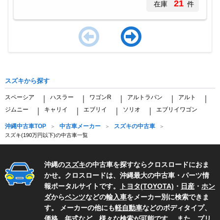
21
在庫
件
Item
1
of
スズキから探す
4
スペーシア
ハスラー
ワゴンR
アルトラパン
アルト
｜
｜
｜
｜
｜
ジムニー
キャリイ
エブリイ
ソリオ
エブリイワゴン
｜
｜
｜
｜
沖縄中古車TOP
中古車メーカー
スズキの中古車
スズキ(190万円以下)の中古車一覧
沖縄の
スズキ
の中古車を探すならクロスロードにおま
かせ。クロスロードは、沖縄最大の中古車・パーツ情
報ポータルサイトです。
トヨタ(TOYOTA)
・
日産
・
ホン
ダ
から
ベンツ
などの
輸入車
をメーカー別に検索できま
す。 メーカーの他にも
軽自動車
などのボディタイプ、
価格、年式など、様々な検索が可能です。 また、
プリ