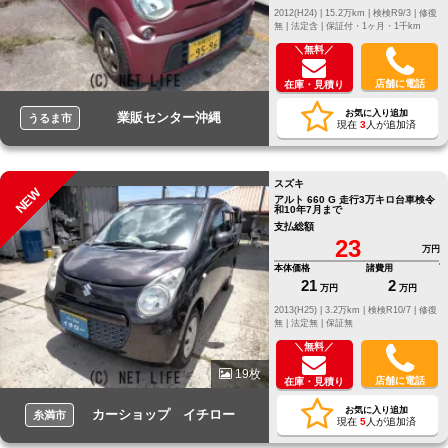
2012(H24) |
15.2万km |
検検R9/3 |
修復
無 |
法定含 |
保証付・1ヶ月・1千km
＼無料／
店舗に電話
在庫・見積り
お気に入り追加
業販センター沖縄
うるま市
現在
3
人が追加済
スズキ
NEW
アルト 660 G 走行3万キロ台車検令
和10年7月まで
支払総額
23
万円
本体価格
諸費用
21
2
万円
万円
2013(H25) |
3.2万km |
検検R10/7 |
修復
無 |
法定無 |
保証無
＼無料／
19枚
店舗に電話
在庫・見積り
お気に入り追加
カーショップ イチロー
糸満市
現在
5
人が追加済