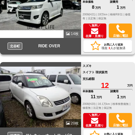
本体価格
諸費用
8
1
万円
万円
2009(H21) |
19万km |
検検R8/11 |
修復
有 |
法定無 |
保証無
＼無料／
14枚
店舗に電話
在庫・見積り
お気に入り追加
RIDE OVER
北谷町
現在
3
人が追加済
スズキ
スイフト 現状販売
支払総額
12
万円
本体価格
諸費用
11
1
万円
万円
2008(H20) |
16.1万km |
検車検整備無 |
修復無 |
法定無 |
保証無
＼無料／
20枚
店舗に電話
在庫・見積り
お気に入り追加