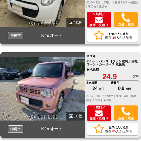
2010(H22) |
10万km |
検検R8/5 |
修復無
|
法定含 |
保証無
＼無料／
10枚
店舗に電話
在庫・見積り
お気に入り追加
Ｋ’ｓオート
沖縄市
現在
10
人が追加済
スズキ
アルトラパン X 【プラン続出】自社
ローン・カーリース 取扱店
支払総額
24.9
万円
本体価格
諸費用
24
0.9
万円
万円
2013(H25) |
7.6万km |
検検R7/6 |
修復
無 |
法定含 |
保証無
＼無料／
10枚
店舗に電話
在庫・見積り
お気に入り追加
Ｋ’ｓオート
沖縄市
現在
85
人が追加済