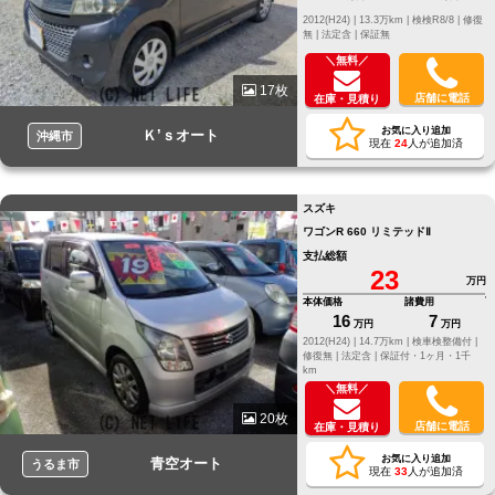
2012(H24) |
13.3万km |
検検R8/8 |
修復
無 |
法定含 |
保証無
＼無料／
17枚
店舗に電話
在庫・見積り
お気に入り追加
Ｋ’ｓオート
沖縄市
現在
24
人が追加済
スズキ
ワゴンR 660 リミテッドⅡ
支払総額
23
万円
本体価格
諸費用
16
7
万円
万円
2012(H24) |
14.7万km |
検車検整備付 |
修復無 |
法定含 |
保証付・1ヶ月・1千
km
＼無料／
20枚
店舗に電話
在庫・見積り
お気に入り追加
青空オート
うるま市
現在
33
人が追加済