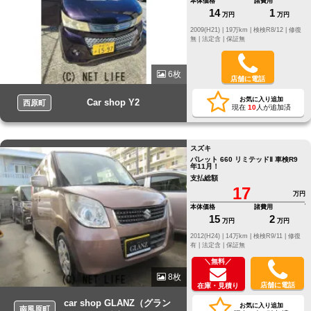
本体価格
諸費用
14
1
万円
万円
2009(H21) |
19万km |
検検R8/12 |
修復
無 |
法定含 |
保証無
6枚
店舗に電話
お気に入り追加
Car shop Y2
西原町
現在
10
人が追加済
スズキ
パレット 660 リミテッドⅡ 車検R9
年11月！
支払総額
17
万円
本体価格
諸費用
15
2
万円
万円
2012(H24) |
14万km |
検検R9/11 |
修復
有 |
法定含 |
保証無
＼無料／
8枚
店舗に電話
在庫・見積り
car shop GLANZ（グラン
お気に入り追加
南風原町