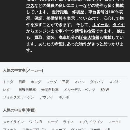
ウス
などの燃費の良いエコカーなどの物件も多く掲載
しています。 走行距離、修復歴、車台番号は100%表
示、保証、整備情報も表示しているので、安心して物
件を探すことができます。 そして、
ホイール
、
タイヤ
から
エンジン
まで
車パーツ
情報も検索できます。 他に
も、買取、塗装、廃車処分の
販売店情報
も掲載してい
ます。あなたの希望にあった物件がきっと見つかりま
す。
人気の中古車(メーカー)
トヨタ
日産
ホンダ
マツダ
三菱
スバル
ダイハツ
スズキ
いすゞ
日野自動車
光岡自動車
メルセデス・ベンツ
BMW
フォルクスワーゲン
アウデイ
ボルボ
人気の中古車(車種)
スカイライン
ワゴンR
ムーヴ
ライフ
エブリイワゴン
マークII
フィット
ステップワゴン
キューブ
ヴィッツ
マーチ
bB