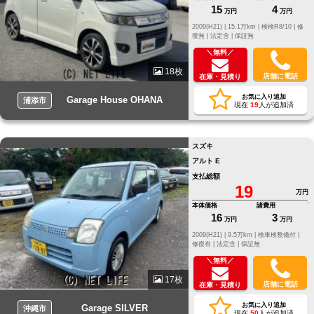
15
4
万円
万円
2009(H21) |
15.1万km |
検検R8/10 |
修
復無 |
法定含 |
保証無
＼無料／
18枚
店舗に電話
在庫・見積り
お気に入り追加
Garage House OHANA
浦添市
現在
19
人が追加済
スズキ
アルト E
支払総額
19
万円
本体価格
諸費用
16
3
万円
万円
2009(H21) |
9.5万km |
検車検整備付 |
修復有 |
法定含 |
保証無
＼無料／
17枚
店舗に電話
在庫・見積り
お気に入り追加
Garage SILVER
沖縄市
現在
50
人が追加済