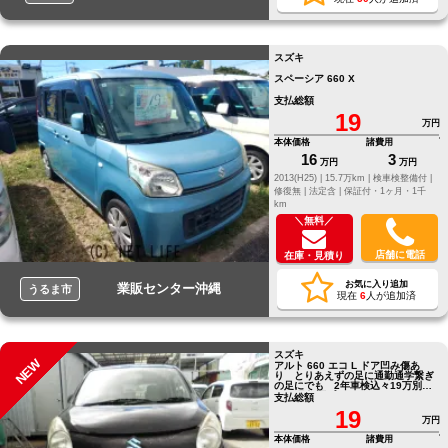
スズキ
スペーシア 660 X
支払総額
19
万円
本体価格
諸費用
16
3
万円
万円
2013(H25) |
15.7万km |
検車検整備付 |
修復無 |
法定含 |
保証付・1ヶ月・1千
km
＼無料／
店舗に電話
在庫・見積り
お気に入り追加
業販センター沖縄
うるま市
現在
6
人が追加済
スズキ
NEW
アルト 660 エコ L ドア凹み傷あ
り とりあえずの足に通勤通学繋ぎ
の足にでも 2年車検込々19万別途
12か月保証プランあり
支払総額
19
万円
本体価格
諸費用