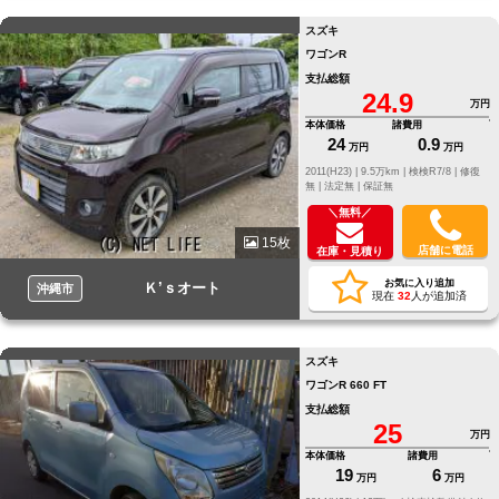
スズキ
ワゴンR
支払総額
24.9
万円
本体価格
諸費用
24
0.9
万円
万円
2011(H23) |
9.5万km |
検検R7/8 |
修復
無 |
法定無 |
保証無
＼無料／
15枚
店舗に電話
在庫・見積り
お気に入り追加
Ｋ’ｓオート
沖縄市
現在
32
人が追加済
スズキ
ワゴンR 660 FT
支払総額
25
万円
本体価格
諸費用
19
6
万円
万円