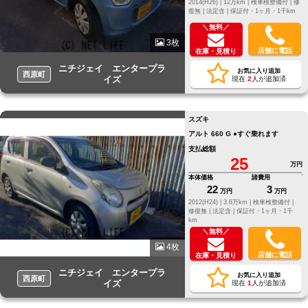
2014(H26) |
12万km |
検車検整備付 |
修
復無 |
法定含 |
保証付・1ヶ月・1千km
＼無料／
3枚
店舗に電話
在庫・見積り
ニチジェイ エンタープラ
お気に入り追加
西原町
イズ
現在
2
人が追加済
スズキ
アルト 660 G ●すぐ乗れます
支払総額
25
万円
本体価格
諸費用
22
3
万円
万円
2012(H24) |
3.6万km |
検車検整備付 |
修復無 |
法定含 |
保証付・1ヶ月・1千
km
＼無料／
4枚
店舗に電話
在庫・見積り
ニチジェイ エンタープラ
お気に入り追加
西原町
イズ
現在
1
人が追加済