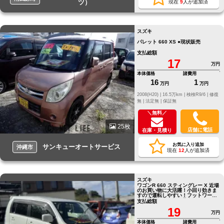
ツ）
現在
9
人が追加済
スズキ
パレット 660 XS ●現状販売
支払総額
17
万円
本体価格
諸費用
16
1
万円
万円
2008(H20) |
16.5万km |
検検R9/6 |
修復
無 |
法定無 |
保証無
＼無料／
25枚
店舗に電話
在庫・見積り
お気に入り追加
サンキューオートサービス
沖縄市
現在
12
人が追加済
スズキ
ワゴンR 660 スティングレー X 近場
のお買い物に大活躍！小回り効きま
すので運転しやすい！フットワーク
軽く重宝します！不具合無し！
支払総額
19
万円
本体価格
諸費用