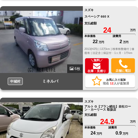
スズキ
スペーシア 660 X
支払総額
24
万円
本体価格
諸費用
22
2
万円
万円
2013(H25) |
13万km |
検車検整備付 |
修
復有 |
法定含 |
保証付・1ヶ月・1千km
＼無料／
6枚
店舗に電話
在庫・見積り
お気に入り追加
ミネルバ
中城村
現在
12
人が追加済
スズキ
アルト G【プラン続出】自社ロー
ン・カーリース 取扱店
支払総額
24.9
万円
本体価格
諸費用
24
0.9
万円
万円