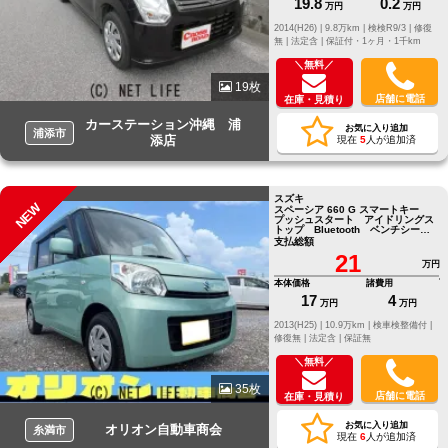
19.8
0.2
万円
万円
2014(H26) |
9.8万km |
検検R9/3 |
修復
無 |
法定含 |
保証付・1ヶ月・1千km
＼無料／
19枚
店舗に電話
在庫・見積り
カーステーション沖縄 浦
お気に入り追加
浦添市
添店
現在
5
人が追加済
スズキ
NEW
スペーシア 660 G スマートキー
プッシュスタート アイドリングス
トップ Bluetooth ベンチシー
ト
支払総額
21
万円
本体価格
諸費用
17
4
万円
万円
2013(H25) |
10.9万km |
検車検整備付 |
修復無 |
法定含 |
保証無
＼無料／
35枚
店舗に電話
在庫・見積り
お気に入り追加
オリオン自動車商会
糸満市
現在
6
人が追加済