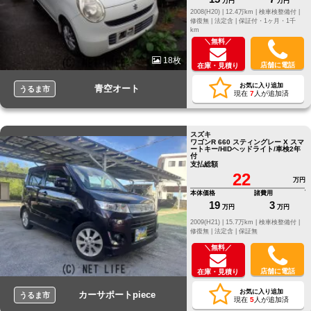
万円
万円
2008(H20) |
12.4万km |
検車検整備付 |
修復無 |
法定含 |
保証付・1ヶ月・1千
km
＼無料／
18枚
店舗に電話
在庫・見積り
お気に入り追加
青空オート
うるま市
現在
7
人が追加済
スズキ
ワゴンR 660 スティングレー X スマ
ートキー/HIDヘッドライト/車検2年
付
支払総額
22
万円
本体価格
諸費用
19
3
万円
万円
2009(H21) |
15.7万km |
検車検整備付 |
修復無 |
法定含 |
保証無
＼無料／
店舗に電話
在庫・見積り
お気に入り追加
カーサポートpiece
うるま市
現在
5
人が追加済