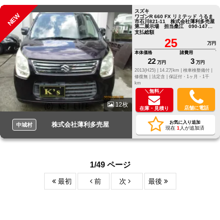
スズキ
NEW
ワゴンR 660 FX リミテッド うるま
市石川821-11 株式会社薄利多売屋
第二展示場 担当桑江 090-1472
－0119迄
支払総額
25
万円
本体価格
諸費用
22
3
万円
万円
2013(H25) |
14.2万km |
検車検整備付 |
修復無 |
法定含 |
保証付・1ヶ月・1千
km
＼無料／
12枚
店舗に電話
在庫・見積り
お気に入り追加
株式会社薄利多売屋
中城村
現在
1
人が追加済
1/49 ページ
最初
前
次
最後