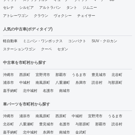
セレナ
シルビア
アルトラパン
タント
ジムニー
アトレーワゴン
クラウン
ヴォクシー
チェイサー
人気の中古車(ボディタイプ)
軽自動車
ミニバン・ワンボックス
コンパクト
SUV・クロカン
ステーションワゴン
クーペ
セダン
中古車を市町村から探す
沖縄市
西原町
宜野湾市
那覇市
うるま市
豊見城市
北谷町
浦添市
中城村
南風原町
八重瀬町
糸満市
読谷村
与那原町
嘉手納町
北中城村
名護市
南城市
車パーツを市町村から探す
沖縄市
浦添市
南風原町
西原町
中城村
宜野湾市
うるま市
北谷町
八重瀬町
豊見城市
名護市
与那原町
那覇市
読谷村
嘉手納町
北中城村
糸満市
南城市
金武町