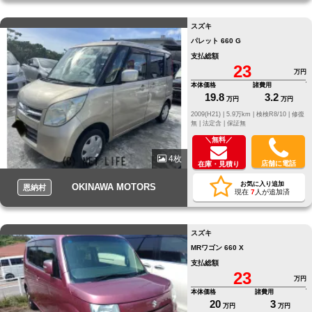
スズキ
パレット 660 G
支払総額
23
万円
本体価格
諸費用
19.8
3.2
万円
万円
2009(H21) |
5.9万km |
検検R8/10 |
修復
無 |
法定含 |
保証無
＼無料／
4枚
店舗に電話
在庫・見積り
お気に入り追加
OKINAWA MOTORS
恩納村
現在
7
人が追加済
スズキ
MRワゴン 660 X
支払総額
23
万円
本体価格
諸費用
20
3
万円
万円