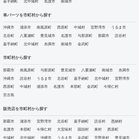
嘉手納町
北中城村
名護市
南城市
車パーツを市町村から探す
沖縄市
浦添市
南風原町
西原町
中城村
宜野湾市
うるま市
北谷町
八重瀬町
豊見城市
名護市
与那原町
那覇市
読谷村
嘉手納町
北中城村
糸満市
南城市
金武町
市町村から探す
那覇市
南風原町
与那原町
豊見城市
八重瀬町
南城市
糸満市
沖縄市
読谷村
うるま市
北谷町
嘉手納町
北中城村
宜野湾市
西原町
中城村
浦添市
名護市
本部町
金武町
今帰仁村
宮古島
販売店を市町村から探す
那覇市
浦添市
宜野湾市
北谷町
嘉手納町
読谷村
恩納村
名護市
本部町
今帰仁村
大宜味村
国頭村
東村
西原町
中城村
北中城村
沖縄市
うるま市
金武町
宜野座村
豊見城市