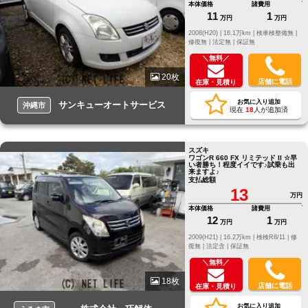
本体価格
諸費用
11
1
万円
万円
2008(H20) |
16.1万km |
検車検整備無 |
修復無 |
法定無 |
保証無
＼無料／
20枚
店舗に電話
在庫・見積り
お気に入り追加
サンキューオートサービス
沖縄市
現在
18
人が追加済
スズキ
ワゴンR 660 FX リミテッド II ☆早
い者勝ち！程度イイです♪試乗も出
来ますよ♪
支払総額
13
万円
本体価格
諸費用
12
1
万円
万円
2009(H21) |
16.2万km |
検検R8/11 |
修
復無 |
法定含 |
保証無
＼無料／
18枚
店舗に電話
在庫・見積り
お気に入り追加