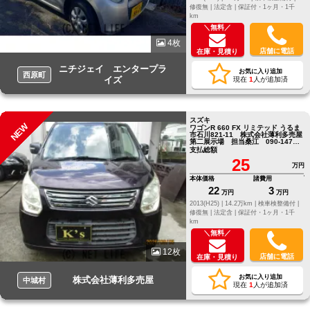
修復無 |
法定含 |
保証付・1ヶ月・1千
km
＼無料／
4枚
店舗に電話
在庫・見積り
ニチジェイ エンタープラ
お気に入り追加
西原町
イズ
現在
1
人が追加済
スズキ
NEW
ワゴンR 660 FX リミテッド うるま
市石川821-11 株式会社薄利多売屋
第二展示場 担当桑江 090-1472
－0119迄
支払総額
25
万円
本体価格
諸費用
22
3
万円
万円
2013(H25) |
14.2万km |
検車検整備付 |
修復無 |
法定含 |
保証付・1ヶ月・1千
km
＼無料／
12枚
店舗に電話
在庫・見積り
お気に入り追加
株式会社薄利多売屋
中城村
現在
1
人が追加済