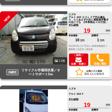
スズキ
NEW
アルト 660 エコ L ドア凹み傷あ
り とりあえずの足に通勤通学繋ぎ
の足にでも 2年車検込々19万別途
12か月保証プランあり
支払総額
19
万円
本体価格
諸費用
18
1
万円
万円
2013(H25) |
8.7万km |
検車検整備付 |
修復無 |
法定含 |
保証無
＼無料／
13枚
店舗に電話
在庫・見積り
リサイクル市場現状屋／オ
お気に入り追加
沖縄市
ートサポートDai
現在
4
人が追加済
スズキ
アルト 660 F
支払総額
19
万円
本体価格
諸費用