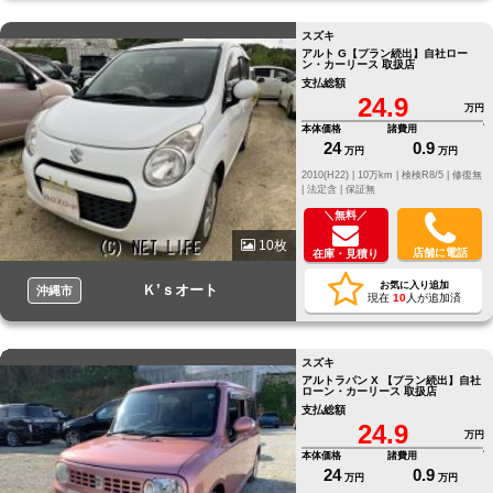
スズキ
アルト G【プラン続出】自社ロー
ン・カーリース 取扱店
支払総額
24.9
万円
本体価格
諸費用
24
0.9
万円
万円
2010(H22) |
10万km |
検検R8/5 |
修復無
|
法定含 |
保証無
＼無料／
10枚
店舗に電話
在庫・見積り
お気に入り追加
Ｋ’ｓオート
沖縄市
現在
10
人が追加済
スズキ
アルトラパン X 【プラン続出】自社
ローン・カーリース 取扱店
支払総額
24.9
万円
本体価格
諸費用
24
0.9
万円
万円