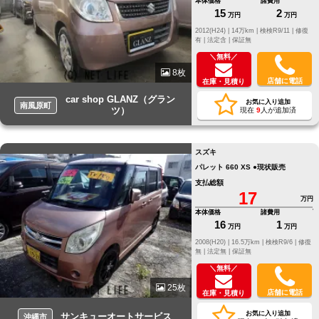
本体価格
諸費用
15
2
万円
万円
2012(H24) |
14万km |
検検R9/11 |
修復
有 |
法定含 |
保証無
＼無料／
8枚
店舗に電話
在庫・見積り
car shop GLANZ（グラン
お気に入り追加
南風原町
ツ）
現在
9
人が追加済
スズキ
パレット 660 XS ●現状販売
支払総額
17
万円
本体価格
諸費用
16
1
万円
万円
2008(H20) |
16.5万km |
検検R9/6 |
修復
無 |
法定無 |
保証無
＼無料／
25枚
店舗に電話
在庫・見積り
お気に入り追加
サンキューオートサービス
沖縄市