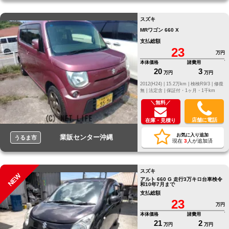
スズキ
MRワゴン 660 X
支払総額
23
万円
本体価格
諸費用
20
3
万円
万円
2012(H24) |
15.2万km |
検検R9/3 |
修復
無 |
法定含 |
保証付・1ヶ月・1千km
＼無料／
店舗に電話
在庫・見積り
お気に入り追加
業販センター沖縄
うるま市
現在
3
人が追加済
スズキ
NEW
アルト 660 G 走行3万キロ台車検令
和10年7月まで
支払総額
23
万円
本体価格
諸費用
21
2
万円
万円