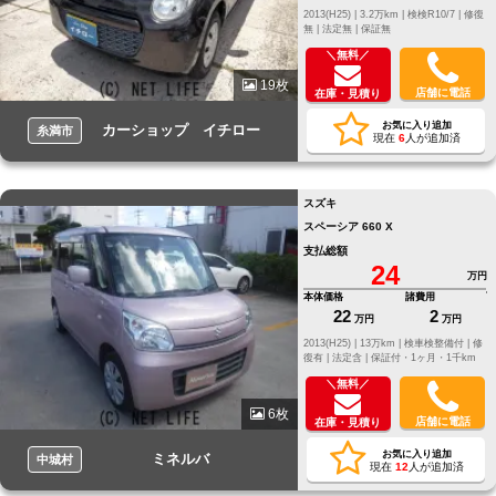
2013(H25) |
3.2万km |
検検R10/7 |
修復
無 |
法定無 |
保証無
＼無料／
19枚
店舗に電話
在庫・見積り
お気に入り追加
カーショップ イチロー
糸満市
現在
6
人が追加済
スズキ
スペーシア 660 X
支払総額
24
万円
本体価格
諸費用
22
2
万円
万円
2013(H25) |
13万km |
検車検整備付 |
修
復有 |
法定含 |
保証付・1ヶ月・1千km
＼無料／
6枚
店舗に電話
在庫・見積り
お気に入り追加
ミネルバ
中城村
現在
12
人が追加済