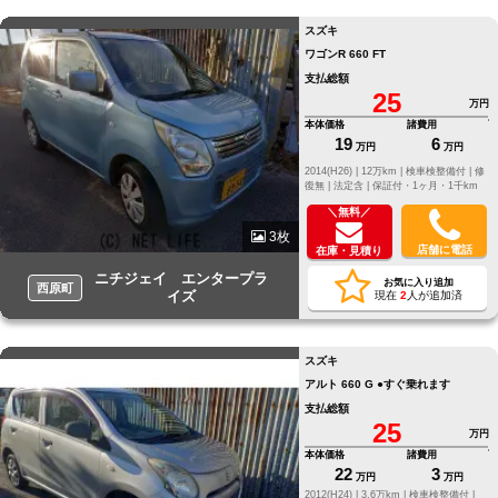
スズキ
ワゴンR 660 FT
支払総額
25
万円
本体価格
諸費用
19
6
万円
万円
2014(H26) |
12万km |
検車検整備付 |
修
復無 |
法定含 |
保証付・1ヶ月・1千km
＼無料／
3枚
店舗に電話
在庫・見積り
ニチジェイ エンタープラ
お気に入り追加
西原町
イズ
現在
2
人が追加済
スズキ
アルト 660 G ●すぐ乗れます
支払総額
25
万円
本体価格
諸費用
22
3
万円
万円
2012(H24) |
3.6万km |
検車検整備付 |