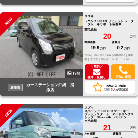
スズキ
NEW
ワゴンR 660 FX リミテッド レーダ
ーブレーキサポート装着車
支払総額
20
万円
本体価格
諸費用
19.8
0.2
万円
万円
2014(H26) |
9.8万km |
検検R9/3 |
修復
無 |
法定含 |
保証付・1ヶ月・1千km
＼無料／
19枚
店舗に電話
在庫・見積り
カーステーション沖縄 浦
お気に入り追加
浦添市
添店
現在
5
人が追加済
スズキ
NEW
スペーシア 660 G スマートキー
プッシュスタート アイドリングス
トップ Bluetooth ベンチシー
ト
支払総額
21
万円
本体価格
諸費用