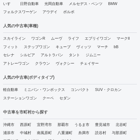
いすゞ
日野自動車
光岡自動車
メルセデス・ベンツ
BMW
フォルクスワーゲン
アウデイ
ボルボ
人気の中古車(車種)
スカイライン
ワゴンR
ムーヴ
ライフ
エブリイワゴン
マークII
フィット
ステップワゴン
キューブ
ヴィッツ
マーチ
bB
セレナ
シルビア
アルトラパン
タント
ジムニー
アトレーワゴン
クラウン
ヴォクシー
チェイサー
人気の中古車(ボディタイプ)
軽自動車
ミニバン・ワンボックス
コンパクト
SUV・クロカン
ステーションワゴン
クーペ
セダン
中古車を市町村から探す
沖縄市
西原町
宜野湾市
那覇市
うるま市
豊見城市
北谷町
浦添市
中城村
南風原町
八重瀬町
糸満市
読谷村
与那原町