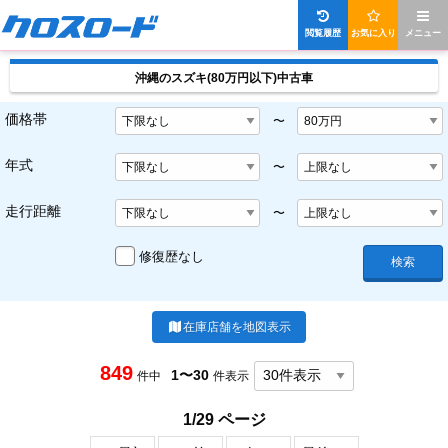
閲覧履歴
お気に入り
メニュー
沖縄のスズキ(80万円以下)中古車
価格帯
〜
年式
〜
走行距離
〜
修復歴なし
検索
在庫店舗を地図表示
849
1〜30
件中
件表示
1/29 ページ