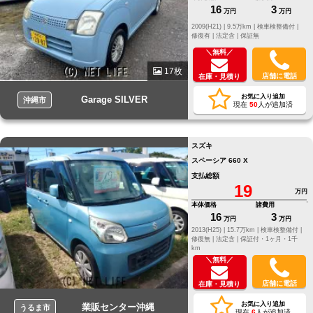
16
3
万円
万円
2009(H21) |
9.5万km |
検車検整備付 |
修復有 |
法定含 |
保証無
＼無料／
17枚
店舗に電話
在庫・見積り
お気に入り追加
Garage SILVER
沖縄市
現在
50
人が追加済
スズキ
スペーシア 660 X
支払総額
19
万円
本体価格
諸費用
16
3
万円
万円
2013(H25) |
15.7万km |
検車検整備付 |
修復無 |
法定含 |
保証付・1ヶ月・1千
km
＼無料／
店舗に電話
在庫・見積り
お気に入り追加
業販センター沖縄
うるま市
現在
6
人が追加済