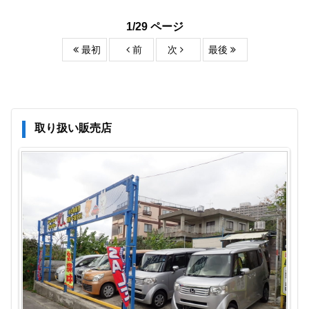
1/29 ページ
最初
前
次
最後
取り扱い販売店