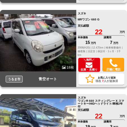
スズキ
MRワゴン 660 G
支払総額
22
万円
本体価格
諸費用
15
7
万円
万円
2008(H20) |
12.4万km |
検車検整備付 |
修復無 |
法定含 |
保証付・1ヶ月・1千
km
＼無料／
18枚
店舗に電話
在庫・見積り
お気に入り追加
青空オート
うるま市
現在
7
人が追加済
スズキ
ワゴンR 660 スティングレー X スマ
ートキー/HIDヘッドライト/車検2年
付
支払総額
22
万円
本体価格
諸費用
19
3