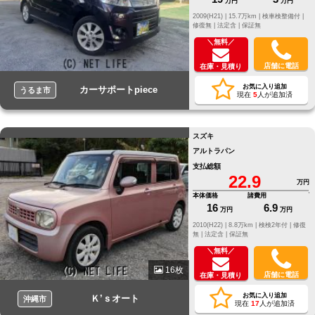
万円
万円
2009(H21) |
15.7万km |
検車検整備付 |
修復無 |
法定含 |
保証無
＼無料／
店舗に電話
在庫・見積り
お気に入り追加
カーサポートpiece
うるま市
現在
5
人が追加済
スズキ
アルトラパン
支払総額
22.9
万円
本体価格
諸費用
16
6.9
万円
万円
2010(H22) |
8.8万km |
検検2年付 |
修復
無 |
法定含 |
保証無
＼無料／
16枚
店舗に電話
在庫・見積り
お気に入り追加
Ｋ’ｓオート
沖縄市
現在
17
人が追加済