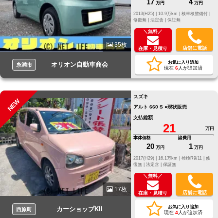
17
4
万円
万円
2013(H25) |
10.9万km |
検車検整備付 |
修復無 |
法定含 |
保証無
＼無料／
35枚
店舗に電話
在庫・見積り
お気に入り追加
オリオン自動車商会
糸満市
現在
6
人が追加済
スズキ
NEW
アルト 660 S ●現状販売
支払総額
21
万円
本体価格
諸費用
20
1
万円
万円
2017(H29) |
16.1万km |
検検R9/11 |
修
復無 |
法定含 |
保証無
＼無料／
17枚
店舗に電話
在庫・見積り
お気に入り追加
カーショップKII
西原町
現在
4
人が追加済