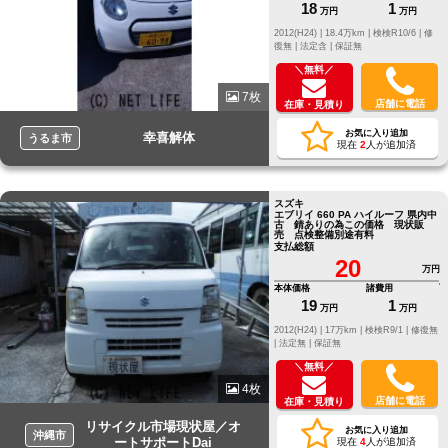
18
1
万円
万円
2012(H24) |
18.4万km |
検検R10/6 |
修
復無 |
法定含 |
保証無
＼無料／
7枚
店舗に電話
在庫・見積り
お気に入り追加
幸喜解体
うるま市
現在
2
人が追加済
スズキ
エブリイ 660 PA ハイルーフ 県内中
古 錆ありの為この価格 現状販
売 点検整備別途有料
支払総額
20
万円
本体価格
諸費用
19
1
万円
万円
2012(H24) |
17万km |
検検R9/1 |
修復無
|
法定無 |
保証無
＼無料／
4枚
店舗に電話
在庫・見積り
リサイクル市場現状屋／オ
お気に入り追加
沖縄市
ートサポートDai
現在
4
人が追加済