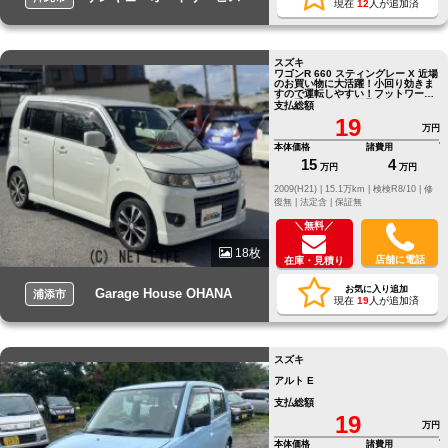
現在
12
人が追加済
スズキ
ワゴンR 660 スティングレー X 近場
のお買い物に大活躍！小回り効きま
すので運転しやすい！フットワーク
軽く重宝します！不具合無し！
支払総額
19
万円
本体価格
諸費用
15
4
万円
万円
2009(H21) |
15.1万km |
検検R8/10 |
修
復無 |
法定含 |
保証無
＼無料／
18枚
店舗に電話
在庫・見積り
お気に入り追加
Garage House OHANA
浦添市
現在
19
人が追加済
スズキ
アルト E
支払総額
19
万円
本体価格
諸費用