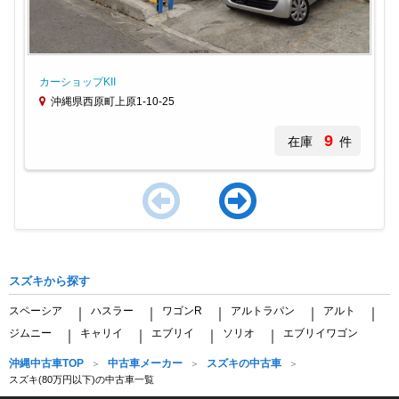
カーショップKII
沖縄県西原町上原1-10-25
9
在庫
件
Item
1
of
スズキから探す
4
スペーシア
ハスラー
ワゴンR
アルトラパン
アルト
｜
｜
｜
｜
｜
ジムニー
キャリイ
エブリイ
ソリオ
エブリイワゴン
｜
｜
｜
｜
沖縄中古車TOP
中古車メーカー
スズキの中古車
スズキ(80万円以下)の中古車一覧