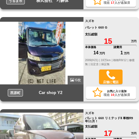
株式会社 巧解体
うるま市
現在
17
人が追加済
スズキ
パレット 660 G
支払総額
15
万円
本体価格
諸費用
14
1
万円
万円
2009(H21) |
19万km |
検検R8/12 |
修復
無 |
法定含 |
保証無
6枚
店舗に電話
お気に入り追加
Car shop Y2
西原町
現在
10
人が追加済
スズキ
パレット 660 リミテッドⅡ 車検R9
年11月！
支払総額
17
万円