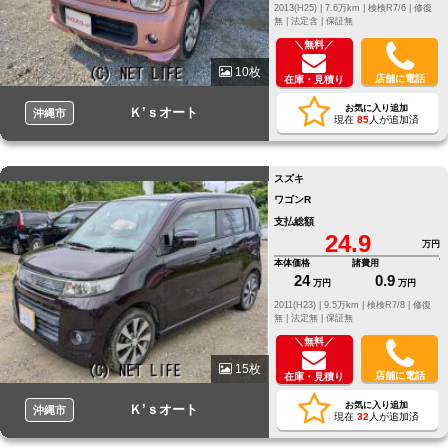
2013(H25) |
7.6万km |
検検R7/6 |
修復
無 |
法定含 |
保証無
＼無料／
10枚
店舗に電話
在庫・見積り
お気に入り追加
Ｋ’ｓオート
沖縄市
現在
85
人が追加済
スズキ
ワゴンR
支払総額
24.9
万円
本体価格
諸費用
24
0.9
万円
万円
2011(H23) |
9.5万km |
検検R7/8 |
修復
無 |
法定無 |
保証無
＼無料／
15枚
店舗に電話
在庫・見積り
お気に入り追加
Ｋ’ｓオート
沖縄市
現在
32
人が追加済