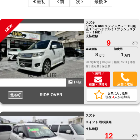
最初
前
次
最後
スズキ
NEW
ワゴンR 660 スティングレー TS 純
正１５インチアルミ！プッシュスタ
ート！HID！
支払総額
9
万円
本体価格
諸費用
8
1
万円
万円
2009(H21) |
19万km |
検検R8/11 |
修復
有 |
法定無 |
保証無
＼無料／
14枚
店舗に電話
在庫・見積り
お気に入り追加
RIDE OVER
北谷町
現在
4
人が追加済
スズキ
スイフト 現状販売
支払総額
12
万円