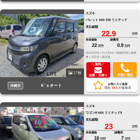
スズキ
パレット 660 SW リミテッド
支払総額
22.9
万円
本体価格
諸費用
22
0.9
万円
万円
2012(H24) |
13.3万km |
検検R8/8 |
修復
無 |
法定含 |
保証無
＼無料／
17枚
店舗に電話
在庫・見積り
お気に入り追加
Ｋ’ｓオート
沖縄市
現在
24
人が追加済
スズキ
ワゴンR 660 リミテッドⅡ
支払総額
23
万円
本体価格
諸費用
16
7
万円
万円