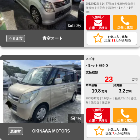
2012(H24) |
14.7万km |
検車検整備付 |
修復無 |
法定含 |
保証付・1ヶ月・1千
km
＼無料／
20枚
店舗に電話
在庫・見積り
お気に入り追加
青空オート
うるま市
現在
33
人が追加済
スズキ
パレット 660 G
支払総額
23
万円
本体価格
諸費用
19.8
3.2
万円
万円
2009(H21) |
5.9万km |
検検R8/10 |
修復
無 |
法定含 |
保証無
＼無料／
4枚
店舗に電話
在庫・見積り
お気に入り追加
OKINAWA MOTORS
恩納村
現在
7
人が追加済