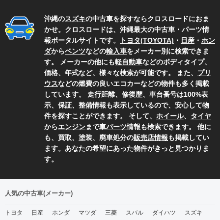
沖縄の
スズキ
の中古車を探すならクロスロードにおま
かせ。クロスロードは、沖縄最大の中古車・パーツ情
報ポータルサイトです。
トヨタ(TOYOTA)
・
日産
・
ホン
ダ
から
ベンツ
などの
輸入車
をメーカー別に検索できま
す。 メーカーの他にも
軽自動車
などのボディタイプ、
価格、年式など、様々な検索が可能です。 また、
プリ
ウス
などの燃費の良いエコカーなどの物件も多く掲載
しています。 走行距離、修復歴、車台番号は100%表
示、保証、整備情報も表示しているので、安心して物
件を探すことができます。 そして、
ホイール
、
タイヤ
から
エンジン
まで
車パーツ
情報も検索できます。 他に
も、買取、塗装、廃車処分の
販売店情報
も掲載してい
ます。あなたの希望にあった物件がきっと見つかりま
す。
人気の中古車(メーカー)
トヨタ
日産
ホンダ
マツダ
三菱
スバル
ダイハツ
スズキ