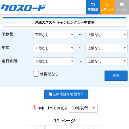
閲覧履歴
お気に入り
メニュー
沖縄のスズキ キャンピングカー中古車
価格帯
〜
年式
〜
走行距離
〜
修復歴なし
検索
在庫店舗を地図表示
1
1〜1
件中
件表示
1/1 ページ