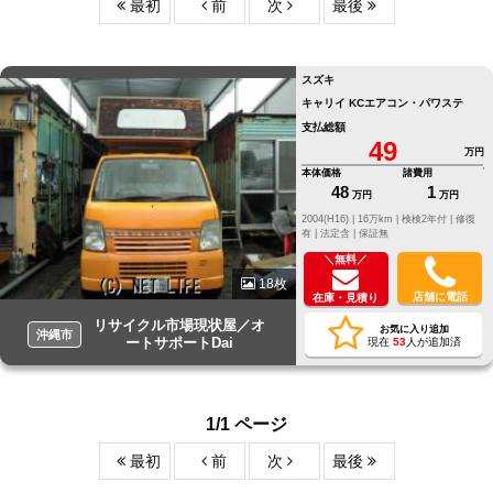
最初
前
次
最後
スズキ
キャリイ KCエアコン・パワステ
支払総額
49
万円
本体価格
諸費用
48
1
万円
万円
2004(H16) |
16万km |
検検2年付 |
修復
有 |
法定含 |
保証無
＼無料／
18枚
店舗に電話
在庫・見積り
リサイクル市場現状屋／オ
お気に入り追加
沖縄市
ートサポートDai
現在
53
人が追加済
1/1 ページ
最初
前
次
最後