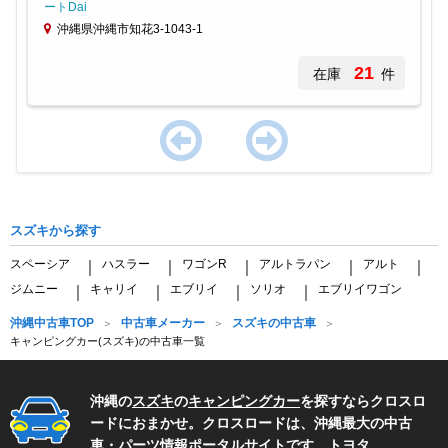
ートDai
沖縄県沖縄市知花3-1043-1
21
在庫
件
Item
1
of
スズキから探す
1
スペーシア
ハスラー
ワゴンR
アルトラパン
アルト
｜
｜
｜
｜
｜
ジムニー
キャリイ
エブリイ
ソリオ
エブリイワゴン
｜
｜
｜
｜
沖縄中古車TOP
中古車メーカー
スズキの中古車
キャンピングカー(スズキ)の中古車一覧
沖縄の
スズキ
の
キャンピングカー
を探すならクロスロ
ードにおまかせ。クロスロードは、沖縄最大の中古
車・パーツ情報ポータルサイトです。
トヨタ