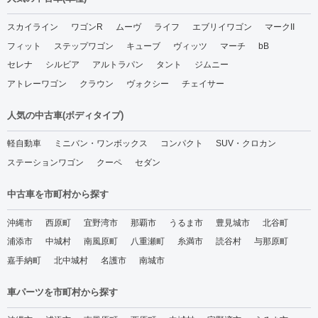
スカイライン
ワゴンR
ムーヴ
ライフ
エブリイワゴン
マークII
フィット
ステップワゴン
キューブ
ヴィッツ
マーチ
bB
セレナ
シルビア
アルトラパン
タント
ジムニー
アトレーワゴン
クラウン
ヴォクシー
チェイサー
人気の中古車(ボディタイプ)
軽自動車
ミニバン・ワンボックス
コンパクト
SUV・クロカン
ステーションワゴン
クーペ
セダン
中古車を市町村から探す
沖縄市
西原町
宜野湾市
那覇市
うるま市
豊見城市
北谷町
浦添市
中城村
南風原町
八重瀬町
糸満市
読谷村
与那原町
嘉手納町
北中城村
名護市
南城市
車パーツを市町村から探す