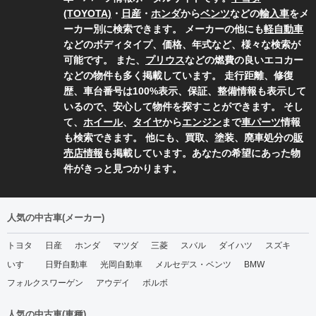
(TOYOTA)
・
日産
・
ホンダ
から
ベンツ
などの
輸入車
をメ
ーカー別に検索できます。 メーカーの他にも
軽自動車
などのボディタイプ、価格、年式など、様々な検索が
可能です。 また、
プリウス
などの燃費の良いエコカー
などの物件も多く掲載しています。 走行距離、修復
歴、車台番号は100%表示、保証、整備情報も表示して
いるので、安心して物件を探すことができます。 そし
て、
ホイール
、
タイヤ
から
エンジン
まで
車パーツ
情報
も検索できます。 他にも、買取、塗装、廃車処分の
販
売店情報
も掲載しています。あなたの希望にあった物
件がきっと見つかります。
人気の中古車(メーカー)
トヨタ
日産
ホンダ
マツダ
三菱
スバル
ダイハツ
スズキ
いすゞ
日野自動車
光岡自動車
メルセデス・ベンツ
BMW
フォルクスワーゲン
アウデイ
ボルボ
人気の中古車(車種)