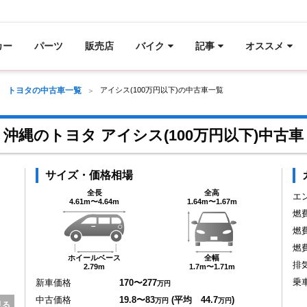
カー
パーツ
販売店
バイク
記事
オススメ
トヨタの中古車一覧
アイシス(100万円以下)の中古車一覧
沖縄のトヨタ アイシス(100万円以下)中古車
サイズ・価格相場
全長
全高
エ
4.61m〜4.64m
1.64m〜1.67m
燃
燃
燃
ホイールベース
全幅
排
2.79m
1.7m〜1.71m
乗
新車価格
170〜277
万円
中古価格
19.8〜83
(平均 44.7
)
万円
万円
見る