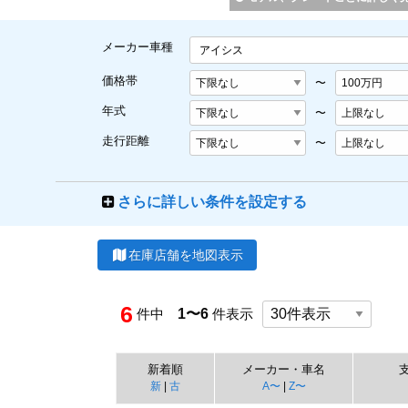
メーカー車種
アイシス
価格帯
〜
年式
〜
走行距離
〜
さらに詳しい条件を設定する
在庫店舗を地図表示
6
件中
1〜6
件表示
新着順
メーカー・車名
新
|
古
A〜
|
Z〜