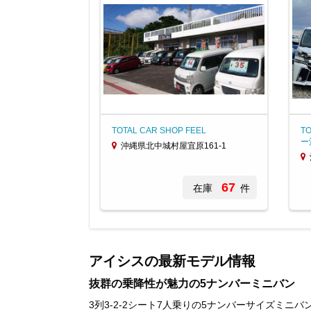
TOTAL CAR SHOP FEEL
T
ー
沖縄県北中城村屋宜原161-1
67
在庫
件
Item
1
of
アイシスの最新モデル情報
3
抜群の乗降性が魅力の5ナンバーミニバン
3列3-2-2シート7人乗りの5ナンバーサイズミ