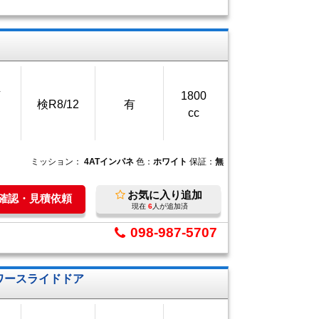
万
1800
検R8/12
有
cc
ミッション：
4ATインパネ
色：
ホワイト
保証：
無
お気に入り追加
庫確認・見積依頼
現在
6
人が追加済
098-987-5707
パワースライドドア