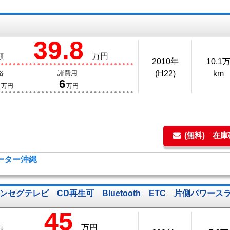
39.8
万円
額
2010年
10.1
格
諸費用
(H22)
km
6
万円
万円
(無料) 在
モーター沖縄
ンセグテレビ CD再生可 Bluetooth ETC 片側パワース
45
万円
額