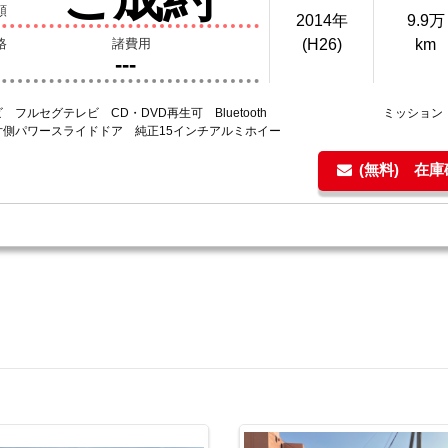
額
2014年
9.9万
格
諸費用
(H26)
km
---
 フルセグテレビ CD・DVD再生可 Bluetooth
ミッション
片側パワースライドドア 純正15インチアルミホイー
(無料) 在