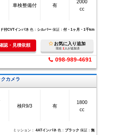
2000
車検整備付
有
cc
ード付CVTインパネ
色：
シルバー
保証：
付・1ヶ月・1千km
お気に入り追加
庫確認・見積依頼
現在
2
人が追加済
098-989-4691
ックカメラ
万
1800
検R9/3
有
cc
ミッション：
4ATインパネ
色：
ブラック
保証：
無