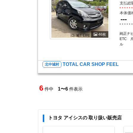
支払総
本体価
---
純正ナビ
46枚
ETC 
ル
TOTAL CAR SHOP FEEL
北中城村
6
件中
1〜6
件表示
トヨタ アイシスの 取り扱い販売店