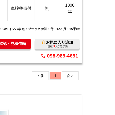
1800
車検整備付
無
cc
：
CVTインパネ
色：
ブラック
保証：
付・12ヶ月・15千km
お気に入り追加
庫確認・見積依頼
現在
5
人が追加済
098-989-4691
前
1
次