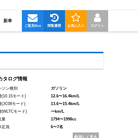
新車
ご意見Box
閲覧履歴
お気に入り
ログイン
カタログ情報
ンジン種別
ガソリン
費
(10.15モード)
12.6〜16.4km/L
費
(JC08モード)
13.6〜15.4km/L
費
(WLTCモード)
ーkm/L
気量
1794〜1998cc
車定員
6〜7名
詳しく見る