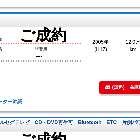
ご成約
額
2005年
12.0
格
諸費用
(H17)
km
---
(無料) 在
モーター沖縄
セグテレビ CD・DVD再生可 Bluetooth ETC 片側
ご成約