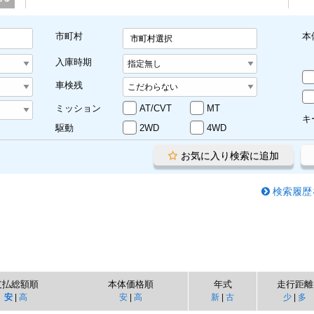
市町村
本
市町村選択
入庫時期
車検残
ミッション
AT/CVT
MT
キ
駆動
2WD
4WD
お気に入り検索に追加
検索履歴
支払総額順
本体価格順
年式
走行距離
安
|
高
安
|
高
新
|
古
少
|
多