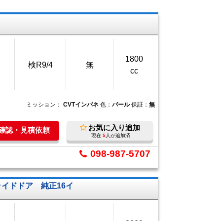
万
1800
検R9/4
無
cc
ミッション：
CVTインパネ
色：
パール
保証：
無
お気に入り追加
庫確認・見積依頼
現在
5
人が追加済
098-987-5707
ライドドア 純正16イ