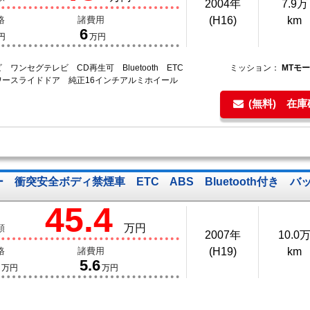
2004年
7.9万
格
諸費用
(H16)
km
6
円
万円
 ワンセグテレビ CD再生可 Bluetooth ETC
ミッション：
MTモ
ワースライドドア 純正16インチアルミホイール
(無料) 在
衝突安全ボディ禁煙車 ETC ABS Bluetooth付き バ
45.4
万円
額
2007年
10.0
格
諸費用
(H19)
km
5.6
万円
万円