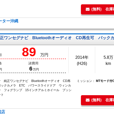
(無料) 在
モーター沖縄
正ワンセグナビ Bluetoothオーディオ CD再生可 バック
89
万円
額
2014年
5.8万
格
諸費用
(H26)
km
6
円
万円
 純正ワンセグナビ Bluetoothオーディオ CD再
ミッション：
MTモード付
バックカメラ ETC パワースライドドア ウィンカ
ー フォグランプ 15インチアルミホイール プッシ
ート
(無料) 在
城店