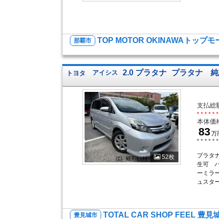
TOP MOTOR OKINAWAトップ
那覇市
2.0 プラタナ
プラタナ 純
トヨタ
アイシス
支払総
本体価
83
万
プラタナ
52枚
生可 
ーミラ
ュスタ
TOTAL CAR SHOP FEEL 豊見
豊見城市