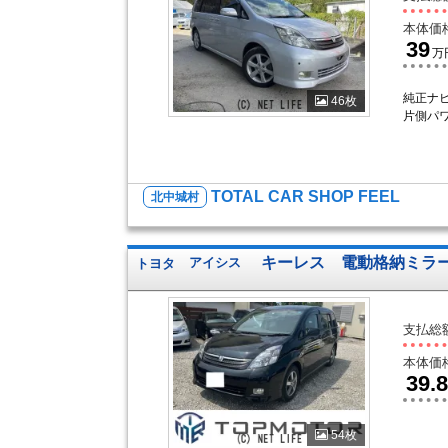
本体価
39
万
純正ナビ
46枚
片側パ
TOTAL CAR SHOP FEEL
北中城村
キーレス 電動格納ミラー 
トヨタ
アイシス
支払総
本体価
39.8
54枚