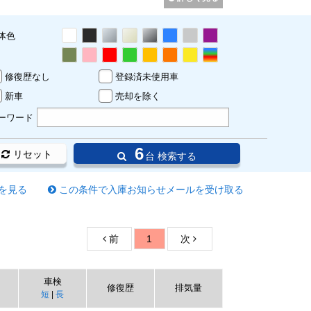
体色
修復歴なし
登録済未使用車
新車
売却を除く
ーワード
6
リセット
台 検索する
を見る
この条件で入庫お知らせメールを受け取る
前
1
次
車検
修復歴
排気量
短
|
長