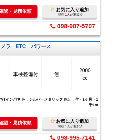
お気に入り追加
庫確認・見積依頼
現在
1
人が追加済
098-987-5707
カメラ ETC パワース
2000
車検整備付
無
cc
CVTインパネ
色：
シルバーメタリック
保証：
付・1ヶ月・1
千km
お気に入り追加
庫確認・見積依頼
現在
1
人が追加済
098-995-7141