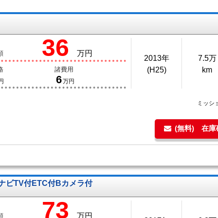
36
万円
額
2013年
7.5万
格
諸費用
(H25)
km
6
円
万円
ミッシ
(無料) 在
ナビTV付ETC付Bカメラ付
73
万円
額