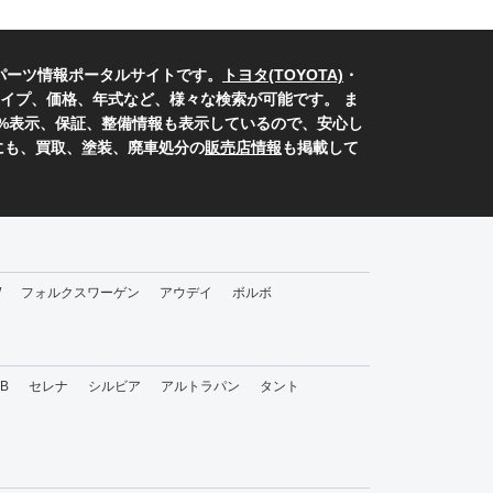
パーツ情報ポータルサイトです。
トヨタ(TOYOTA)
・
イプ、価格、年式など、様々な検索が可能です。 ま
0%表示、保証、整備情報も表示しているので、安心し
にも、買取、塗装、廃車処分の
販売店情報
も掲載して
W
フォルクスワーゲン
アウデイ
ボルボ
bB
セレナ
シルビア
アルトラパン
タント