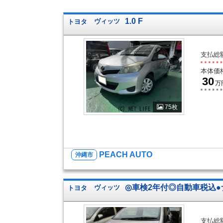
1.0 F
トヨタ
ヴィッツ
支払総
本体価
30
万
75枚
PEACH AUTO
沖縄市
◎車検2年付◎自動車税込●
トヨタ
ヴィッツ
支払総