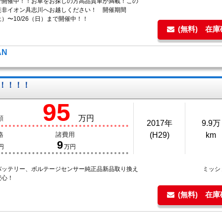
で開催中！！お車をお探しの方高品質車が満載！この
是非イオン具志川へお越しください！ 開催期間
（土）〜10/26（日）まで開催中！！
(無料) 在
AN
！！！！
95
万円
額
2017年
9.9万
格
諸費用
(H29)
km
9
円
万円
バッテリー、ボルテージセンサー純正品新品取り換え
ミッシ
安心！
(無料) 在