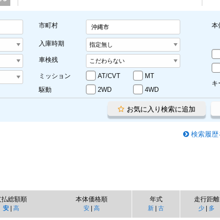
市町村
本
沖縄市
入庫時期
車検残
ミッション
AT/CVT
MT
キ
駆動
2WD
4WD
お気に入り検索に追加
検索履歴
支払総額順
本体価格順
年式
走行距離
安
|
高
安
|
高
新
|
古
少
|
多