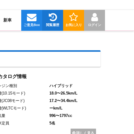
新車
ご意見Box
閲覧履歴
お気に入り
ログイン
カタログ情報
ンジン種別
ハイブリッド
費
(10.15モード)
18.0〜26.5km/L
費
(JC08モード)
17.2〜34.4km/L
費
(WLTCモード)
ーkm/L
気量
996〜1797cc
車定員
5名
詳しく見る