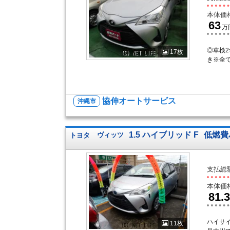
本体価
63
万
◎車検2
17枚
き※全
協伸オートサービス
沖縄市
1.5 ハイブリッド F
低燃費
トヨタ
ヴィッツ
支払総
本体価
81.3
ハイサ
11枚