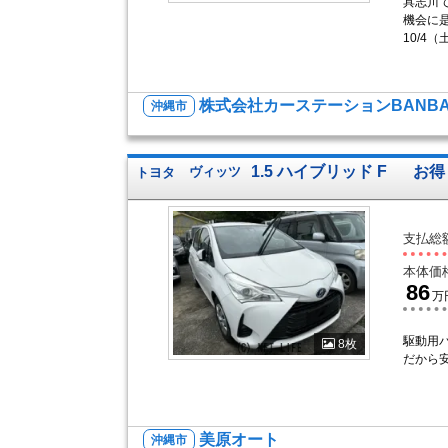
具志川
機会に
10/4
株式会社カーステーションBANB
沖縄市
1.5 ハイブリッド F
お得
トヨタ
ヴィッツ
支払総
本体価
86
万
駆動用
8枚
だから
美原オート
沖縄市