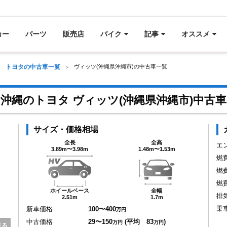
カー
パーツ
販売店
バイク
記事
オススメ
トヨタの中古車一覧
ヴィッツ(沖縄県沖縄市)の中古車一覧
沖縄のトヨタ ヴィッツ(沖縄県沖縄市)中古車
サイズ・価格相場
全長
全高
エ
3.89m〜3.98m
1.48m〜1.53m
燃
燃
燃
ホイールベース
全幅
排
2.51m
1.7m
乗
新車価格
100〜400
万円
中古価格
29〜150
(平均 83
)
万円
万円
見る