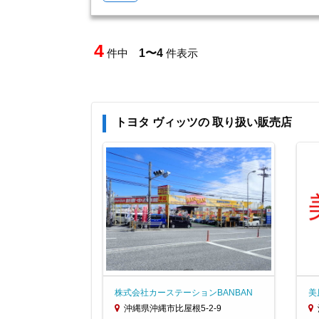
4
件中
1〜4
件表示
トヨタ ヴィッツの 取り扱い販売店
株式会社カーステーションBANBAN
美
沖縄県沖縄市比屋根5-2-9