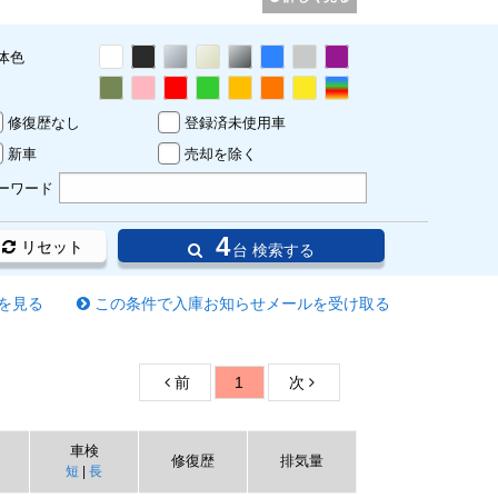
体色
修復歴なし
登録済未使用車
新車
売却を除く
ーワード
4
リセット
台 検索する
を見る
この条件で入庫お知らせメールを受け取る
前
1
次
車検
修復歴
排気量
短
|
長