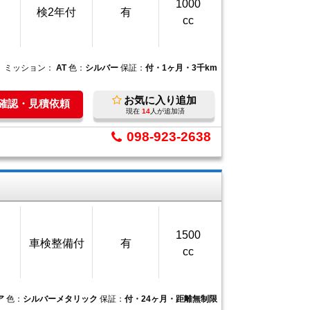
1000
検2年付
有
cc
ミッション：
AT
色：
シルバー
保証：
付・1ヶ月・3千km
お気に入り追加
庫確認・見積依頼
現在
14
人が追加済
098-923-2638
1500
車検整備付
有
cc
ア
色：
シルバーメタリック
保証：
付・24ヶ月・距離無制限