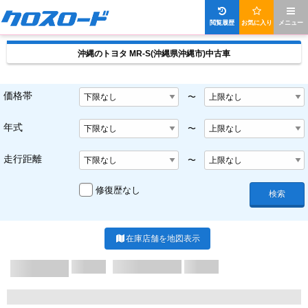
閲覧履歴
お気に入り
メニュー
沖縄のトヨタ MR-S(沖縄県沖縄市)中古車
価格帯
〜
年式
〜
走行距離
〜
修復歴なし
検索
在庫店舗を地図表示
X/X ページ