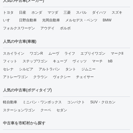
人気の中古車(メーカー)
トヨタ
日産
ホンダ
マツダ
三菱
スバル
ダイハツ
スズキ
いすゞ
日野自動車
光岡自動車
メルセデス・ベンツ
BMW
フォルクスワーゲン
アウデイ
ボルボ
人気の中古車(車種)
スカイライン
ワゴンR
ムーヴ
ライフ
エブリイワゴン
マークII
フィット
ステップワゴン
キューブ
ヴィッツ
マーチ
bB
セレナ
シルビア
アルトラパン
タント
ジムニー
アトレーワゴン
クラウン
ヴォクシー
チェイサー
人気の中古車(ボディタイプ)
軽自動車
ミニバン・ワンボックス
コンパクト
SUV・クロカン
ステーションワゴン
クーペ
セダン
中古車を市町村から探す