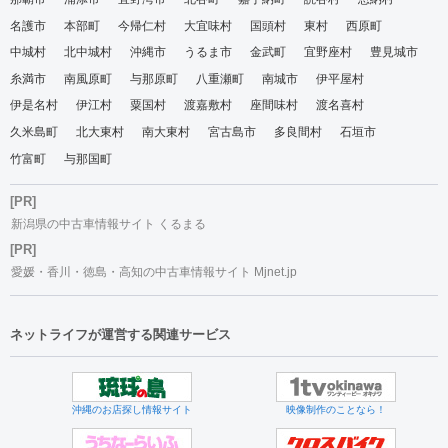
名護市
本部町
今帰仁村
大宜味村
国頭村
東村
西原町
中城村
北中城村
沖縄市
うるま市
金武町
宜野座村
豊見城市
糸満市
南風原町
与那原町
八重瀬町
南城市
伊平屋村
伊是名村
伊江村
粟国村
渡嘉敷村
座間味村
渡名喜村
久米島町
北大東村
南大東村
宮古島市
多良間村
石垣市
竹富町
与那国町
[PR]
新潟県の中古車情報サイト くるまる
[PR]
愛媛・香川・徳島・高知の中古車情報サイト Mjnet.jp
ネットライフが運営する関連サービス
沖縄のお店探し情報サイト
映像制作のことなら！