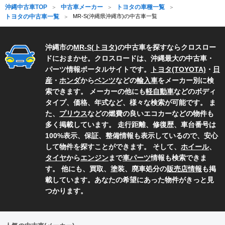
沖縄中古車TOP
中古車メーカー
トヨタの車種一覧
トヨタの中古車一覧
MR-S(沖縄県沖縄市)の中古車一覧
沖縄市の
MR-S
(
トヨタ
)の中古車を探すならクロスロー
ドにおまかせ。クロスロードは、沖縄最大の中古車・
パーツ情報ポータルサイトです。
トヨタ(TOYOTA)
・
日
産
・
ホンダ
から
ベンツ
などの
輸入車
をメーカー別に検
索できます。 メーカーの他にも
軽自動車
などのボディ
タイプ、価格、年式など、様々な検索が可能です。 ま
た、
プリウス
などの燃費の良いエコカーなどの物件も
多く掲載しています。 走行距離、修復歴、車台番号は
100%表示、保証、整備情報も表示しているので、安心
して物件を探すことができます。 そして、
ホイール
、
タイヤ
から
エンジン
まで
車パーツ
情報も検索できま
す。 他にも、買取、塗装、廃車処分の
販売店情報
も掲
載しています。あなたの希望にあった物件がきっと見
つかります。