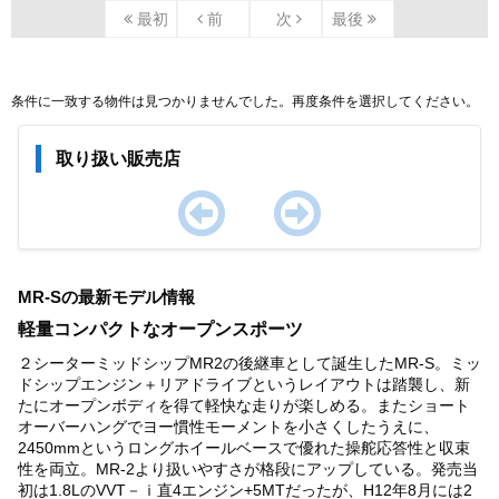
最初
前
次
最後
条件に一致する物件は見つかりませんでした。再度条件を選択してください。
取り扱い販売店
Item
1
MR-Sの最新モデル情報
of
0
軽量コンパクトなオープンスポーツ
２シーターミッドシップMR2の後継車として誕生したMR-S。ミッ
ドシップエンジン＋リアドライブというレイアウトは踏襲し、新
たにオープンボディを得て軽快な走りが楽しめる。またショート
オーバーハングでヨー慣性モーメントを小さくしたうえに、
2450mmというロングホイールベースで優れた操舵応答性と収束
性を両立。MR-2より扱いやすさが格段にアップしている。発売当
初は1.8LのVVT－ｉ直4エンジン+5MTだったが、H12年8月には2