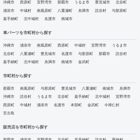
沖縄市
西原町
宜野湾市
那覇市
うるま市
豊見城市
北谷町
浦添市
中城村
南風原町
八重瀬町
糸満市
読谷村
与那原町
嘉手納町
北中城村
名護市
南城市
車パーツを市町村から探す
沖縄市
浦添市
南風原町
西原町
中城村
宜野湾市
うるま市
北谷町
八重瀬町
豊見城市
名護市
与那原町
那覇市
読谷村
嘉手納町
北中城村
糸満市
南城市
金武町
市町村から探す
那覇市
南風原町
与那原町
豊見城市
八重瀬町
南城市
糸満市
沖縄市
読谷村
うるま市
北谷町
嘉手納町
北中城村
宜野湾市
西原町
中城村
浦添市
名護市
本部町
金武町
今帰仁村
宮古島
販売店を市町村から探す
那覇市
浦添市
宜野湾市
北谷町
嘉手納町
読谷村
恩納村