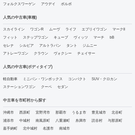
フォルクスワーゲン
アウデイ
ボルボ
人気の中古車(車種)
スカイライン
ワゴンR
ムーヴ
ライフ
エブリイワゴン
マークII
フィット
ステップワゴン
キューブ
ヴィッツ
マーチ
bB
セレナ
シルビア
アルトラパン
タント
ジムニー
アトレーワゴン
クラウン
ヴォクシー
チェイサー
人気の中古車(ボディタイプ)
軽自動車
ミニバン・ワンボックス
コンパクト
SUV・クロカン
ステーションワゴン
クーペ
セダン
中古車を市町村から探す
沖縄市
西原町
宜野湾市
那覇市
うるま市
豊見城市
北谷町
浦添市
中城村
南風原町
八重瀬町
糸満市
読谷村
与那原町
嘉手納町
北中城村
名護市
南城市