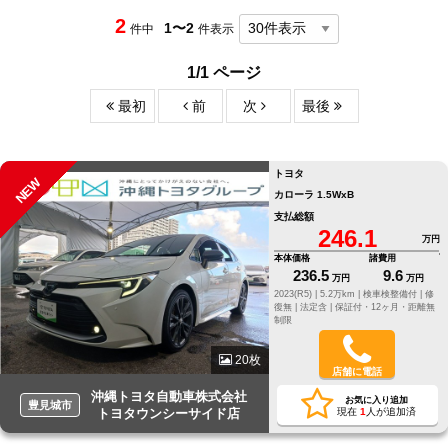
2
1〜2
件中
件表示
1/1 ページ
最初
前
次
最後
トヨタ
NEW
カローラ 1.5WxB
支払総額
246.1
万円
本体価格
諸費用
236.5
9.6
万円
万円
2023(R5) |
5.2万km |
検車検整備付 |
修
復無 |
法定含 |
保証付・12ヶ月・距離無
制限
20枚
店舗に電話
沖縄トヨタ自動車株式会社
お気に入り追加
豊見城市
トヨタウンシーサイド店
現在
1
人が追加済