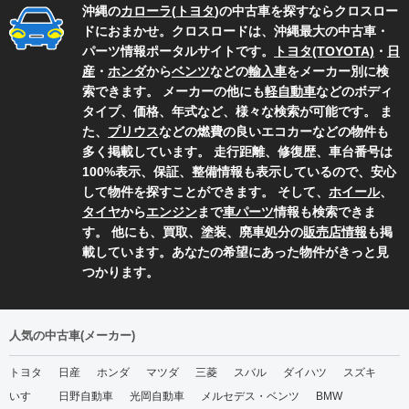
沖縄の
カローラ
(
トヨタ
)の中古車を探すならクロスロー
ドにおまかせ。クロスロードは、沖縄最大の中古車・
パーツ情報ポータルサイトです。
トヨタ(TOYOTA)
・
日
産
・
ホンダ
から
ベンツ
などの
輸入車
をメーカー別に検
索できます。 メーカーの他にも
軽自動車
などのボディ
タイプ、価格、年式など、様々な検索が可能です。 ま
た、
プリウス
などの燃費の良いエコカーなどの物件も
多く掲載しています。 走行距離、修復歴、車台番号は
100%表示、保証、整備情報も表示しているので、安心
して物件を探すことができます。 そして、
ホイール
、
タイヤ
から
エンジン
まで
車パーツ
情報も検索できま
す。 他にも、買取、塗装、廃車処分の
販売店情報
も掲
載しています。あなたの希望にあった物件がきっと見
つかります。
人気の中古車(メーカー)
トヨタ
日産
ホンダ
マツダ
三菱
スバル
ダイハツ
スズキ
いすゞ
日野自動車
光岡自動車
メルセデス・ベンツ
BMW