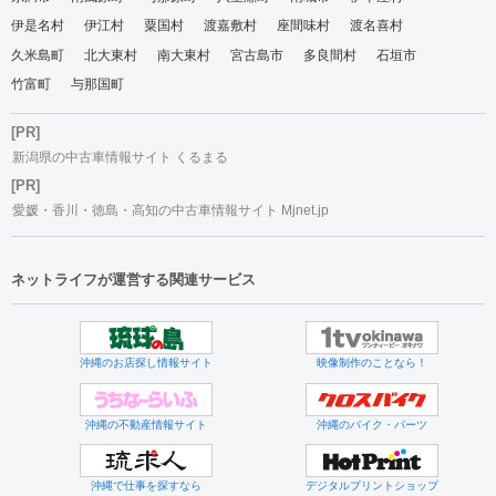
伊是名村
伊江村
粟国村
渡嘉敷村
座間味村
渡名喜村
久米島町
北大東村
南大東村
宮古島市
多良間村
石垣市
竹富町
与那国町
[PR]
新潟県の中古車情報サイト くるまる
[PR]
愛媛・香川・徳島・高知の中古車情報サイト Mjnet.jp
ネットライフが運営する関連サービス
沖縄のお店探し情報サイト
映像制作のことなら！
沖縄の不動産情報サイト
沖縄のバイク・パーツ
沖縄で仕事を探すなら
デジタルプリントショップ