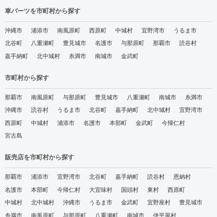
車パーツを市町村から探す
沖縄市
浦添市
南風原町
西原町
中城村
宜野湾市
うるま市
北谷町
八重瀬町
豊見城市
名護市
与那原町
那覇市
読谷村
嘉手納町
北中城村
糸満市
南城市
金武町
市町村から探す
那覇市
南風原町
与那原町
豊見城市
八重瀬町
南城市
糸満市
沖縄市
読谷村
うるま市
北谷町
嘉手納町
北中城村
宜野湾市
西原町
中城村
浦添市
名護市
本部町
金武町
今帰仁村
宮古島
販売店を市町村から探す
那覇市
浦添市
宜野湾市
北谷町
嘉手納町
読谷村
恩納村
名護市
本部町
今帰仁村
大宜味村
国頭村
東村
西原町
中城村
北中城村
沖縄市
うるま市
金武町
宜野座村
豊見城市
糸満市
南風原町
与那原町
八重瀬町
南城市
伊平屋村