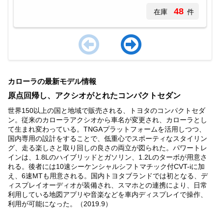
48
在庫
件
Item
1
カローラの最新モデル情報
of
2
原点回帰し、アクシオがとれたコンパクトセダン
世界150以上の国と地域で販売される、トヨタのコンパクトセダ
ン。従来のカローラアクシオから車名が変更され、カローラとし
て生まれ変わっている。TNGAプラットフォームを活用しつつ、
国内専用の設計をすることで、低重心でスポーティなスタイリン
グ、走る楽しさと取り回しの良さの両立が図られた。パワートレ
インは、1.8Lのハイブリッドとガソリン、1.2Lのターボが用意さ
れる。後者には10速シーケンシャルシフトマチック付CVT-iに加
え、6速MTも用意される。国内トヨタブランドでは初となる、デ
ィスプレイオーディオが装備され、スマホとの連携により、日常
利用している地図アプリや音楽などを車内ディスプレイで操作、
利用が可能になった。（2019.9）