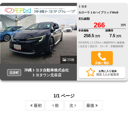
トヨタ
カローラ 1.8ハイブリッドWxB
支払総額
266
万円
本体価格
諸費用
258.5
7.5
万円
万円
2024(R6) |
2.1万km |
検検R9/4 |
修復無
|
法定含 |
保証付・12ヶ月・距離無制限
20枚
店舗に電話
沖縄トヨタ自動車株式会社
お気に入り追加
北谷町
トヨタウン北谷店
現在
1
人が追加済
1/1 ページ
最初
前
次
最後