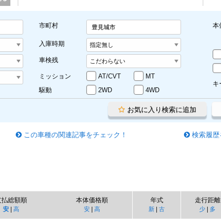
市町村
本
豊見城市
入庫時期
車検残
ミッション
AT/CVT
MT
キ
駆動
2WD
4WD
お気に入り検索に追加
この車種の関連記事をチェック！
検索履歴
支払総額順
本体価格順
年式
走行距離
安
|
高
安
|
高
新
|
古
少
|
多