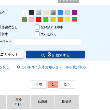
体色
修復歴なし
登録済未使用車
新車
売却を除く
ーワード
3
リセット
台 検索する
を見る
この条件で入庫お知らせメールを受け取る
前
1
次
車検
修復歴
排気量
短
|
長