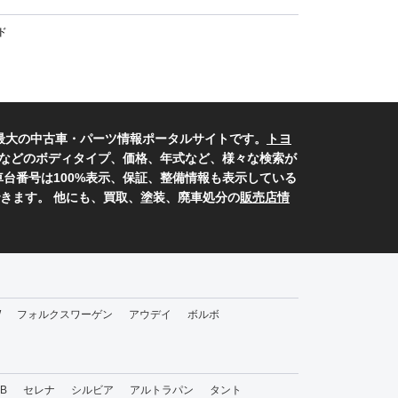
ド
最大の中古車・パーツ情報ポータルサイトです。
トヨ
などのボディタイプ、価格、年式など、様々な検索が
台番号は100%表示、保証、整備情報も表示している
きます。 他にも、買取、塗装、廃車処分の
販売店情
W
フォルクスワーゲン
アウデイ
ボルボ
bB
セレナ
シルビア
アルトラパン
タント