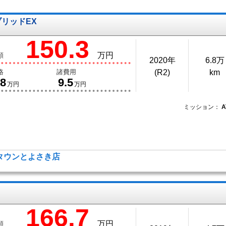
ブリッドEX
150.3
万円
額
2020年
6.8万
格
諸費用
(R2)
km
.8
9.5
万円
万円
ミッション：
A
タウンとよさき店
166.7
万円
額