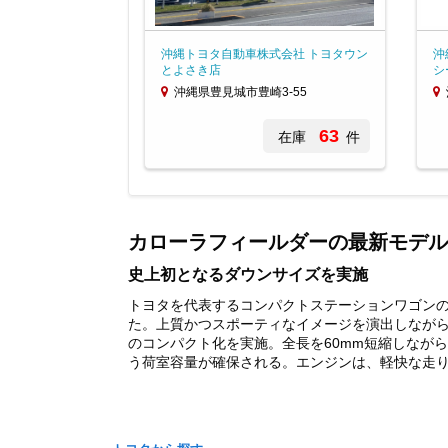
沖縄トヨタ自動車株式会社 トヨタウン
沖
とよさき店
シ
沖縄県豊見城市豊崎3-55
63
在庫
件
Item
1
of
カローラフィールダーの最新モデル
2
史上初となるダウンサイズを実施
トヨタを代表するコンパクトステーションワゴンの
た。上質かつスポーティなイメージを演出しなが
のコンパクト化を実施。全長を60mm短縮しながら
う荷室容量が確保される。エンジンは、軽快な走りと優