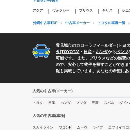
トヨタから探す
アクア
ヴォクシー
プリウス
ヤリス
シエ
｜
｜
｜
｜
沖縄中古車TOP
中古車メーカー
トヨタの車種一覧
豊見城市の
カローラフィールダー
(
トヨ
タ(TOYOTA)
・
日産
・
ホンダ
から
ベンツ
可能です。 また、
プリウス
などの燃費の
ので、安心して物件を探すことができま
報
も掲載しています。あなたの希望にあ
人気の中古車(メーカー)
トヨタ
日産
ホンダ
マツダ
三菱
スバル
ダイハ
人気の中古車(車種)
スカイライン
ワゴンR
ムーヴ
ライフ
エブリイワゴ