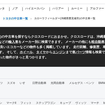
ンタ
ノア
ハイエースバン
ハリアー
ルーミー
アルファー
｜
｜
｜
｜
｜
トヨタの中古車一覧
カローラフィールダー(沖縄県豊見城市)の中古車一覧
タ
)の中古車を探すならクロスロードにおまかせ。クロスロードは、沖縄
などの
輸入車
をメーカー別に検索できます。 メーカーの他にも
軽自動車
良いエコカーなどの物件も多く掲載しています。 走行距離、修復歴、車
す。 そして、
ホイール
、
タイヤ
から
エンジン
まで
車パーツ
情報も検索で
った物件がきっと見つかります。
ツ
スズキ
いすゞ
日野自動車
光岡自動車
メルセデス・ベンツ
BM
ン
マークII
フィット
ステップワゴン
キューブ
ヴィッツ
マーチ