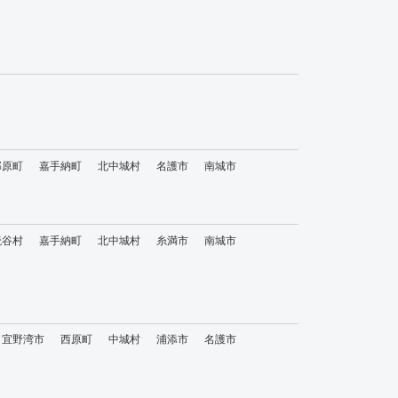
那原町
嘉手納町
北中城村
名護市
南城市
読谷村
嘉手納町
北中城村
糸満市
南城市
宜野湾市
西原町
中城村
浦添市
名護市