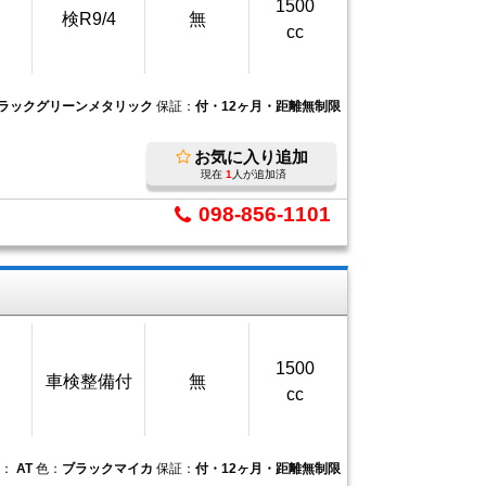
1500
検R9/4
無
cc
ラックグリーンメタリック
保証：
付・12ヶ月・距離無制限
お気に入り追加
現在
1
人が追加済
098-856-1101
1500
車検整備付
無
cc
ン：
AT
色：
ブラックマイカ
保証：
付・12ヶ月・距離無制限