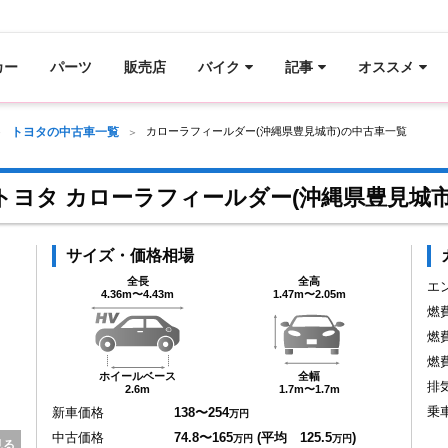
カー
パーツ
販売店
バイク
記事
オススメ
トヨタの中古車一覧
カローラフィールダー(沖縄県豊見城市)の中古車一覧
トヨタ カローラフィールダー(沖縄県豊見城市
サイズ・価格相場
全長
全高
エ
4.36m〜4.43m
1.47m〜2.05m
燃
燃
燃
ホイールベース
全幅
排
2.6m
1.7m〜1.7m
乗
新車価格
138〜254
万円
中古価格
74.8〜165
(平均 125.5
)
万円
万円
見る