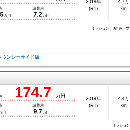
2019年
4.7万
格
諸費用
(R1)
km
.5
7.2
万円
万円
ミッション：
AT
色：
ブ
タウンシーサイド店
174.7
万円
額
2019年
4.4万
格
諸費用
(R1)
km
9.7
万円
万円
ミッショ