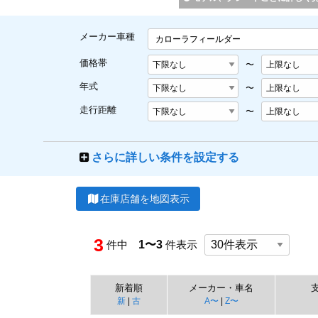
メーカー車種
カローラフィールダー
価格帯
〜
年式
〜
走行距離
〜
さらに詳しい条件を設定する
在庫店舗を地図表示
3
件中
1〜3
件表示
新着順
メーカー・車名
新
|
古
A〜
|
Z〜