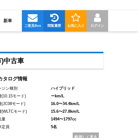
新車
ご意見Box
閲覧履歴
お気に入り
ログイン
)中古車
カタログ情報
ンジン種別
ハイブリッド
費
(10.15モード)
ーkm/L
費
(JC08モード)
16.0〜34.4km/L
費
(WLTCモード)
15.6〜27.8km/L
気量
1494〜1797cc
車定員
5名
詳しく見る