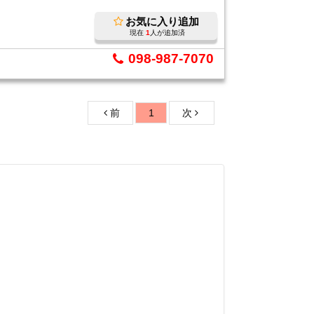
お気に入り追加
現在
1
人が追加済
098-987-7070
前
1
次