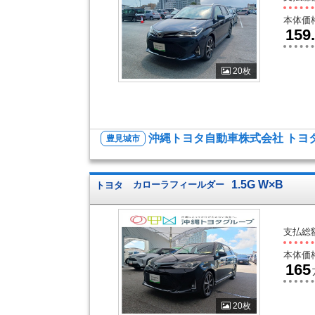
本体価
159
20枚
沖縄トヨタ自動車株式会社 トヨ
豊見城市
1.5G W×B
トヨタ
カローラフィールダー
支払総
本体価
165
20枚