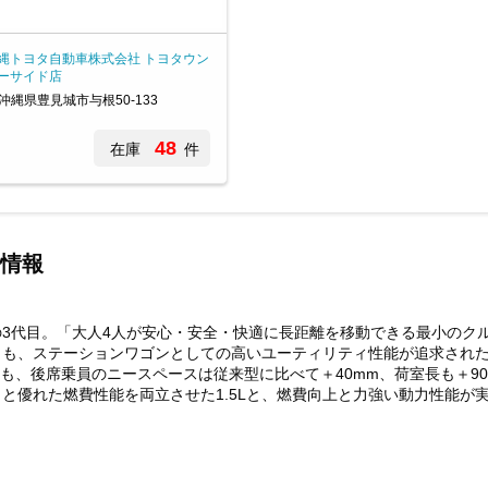
縄トヨタ自動車株式会社 トヨタウン
ーサイド店
沖縄県豊見城市与根50-133
48
在庫
件
情報
3代目。「大人4人が安心・安全・快適に長距離を移動できる最小のク
らも、ステーションワゴンとしての高いユーティリティ性能が追求され
も、後席乗員のニースペースは従来型に比べて＋40mm、荷室長も＋90
れた燃費性能を両立させた1.5Lと、燃費向上と力強い動力性能が実現され