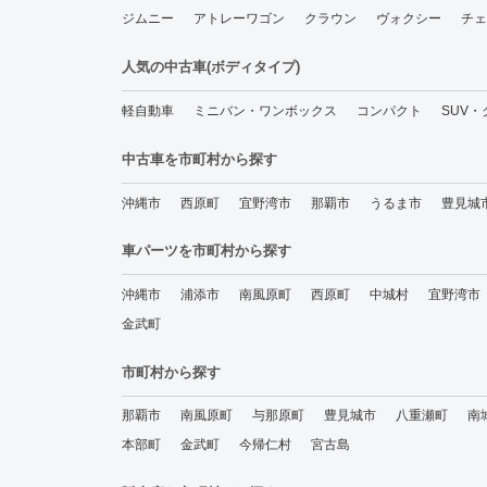
ジムニー
アトレーワゴン
クラウン
ヴォクシー
チェ
人気の中古車(ボディタイプ)
軽自動車
ミニバン・ワンボックス
コンパクト
SUV
中古車を市町村から探す
沖縄市
西原町
宜野湾市
那覇市
うるま市
豊見城
車パーツを市町村から探す
沖縄市
浦添市
南風原町
西原町
中城村
宜野湾市
金武町
市町村から探す
那覇市
南風原町
与那原町
豊見城市
八重瀬町
南
本部町
金武町
今帰仁村
宮古島