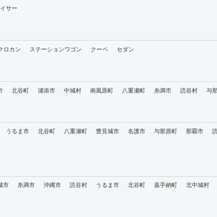
イサー
・クロカン
ステーションワゴン
クーペ
セダン
市
北谷町
浦添市
中城村
南風原町
八重瀬町
糸満市
読谷村
与
うるま市
北谷町
八重瀬町
豊見城市
名護市
与那原町
那覇市
城市
糸満市
沖縄市
読谷村
うるま市
北谷町
嘉手納町
北中城村