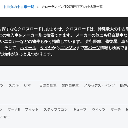
トヨタの中古車一覧
カローラレビン(500万円以下)の中古車一覧
車を探すならクロスロードにおまかせ。クロスロードは、沖縄最大の中古
どの
輸入車
をメーカー別に検索できます。 メーカーの他にも
軽自動車
な
いエコカーなどの物件も多く掲載しています。 走行距離、修復歴、車台
。 そして、
ホイール
、
タイヤ
から
エンジン
まで
車パーツ
情報も検索でき
た物件がきっと見つかります。
ツ
スズキ
いすゞ
日野自動車
光岡自動車
メルセデス・ベンツ
BM
ン
マークII
フィット
ステップワゴン
キューブ
ヴィッツ
マーチ
イサー