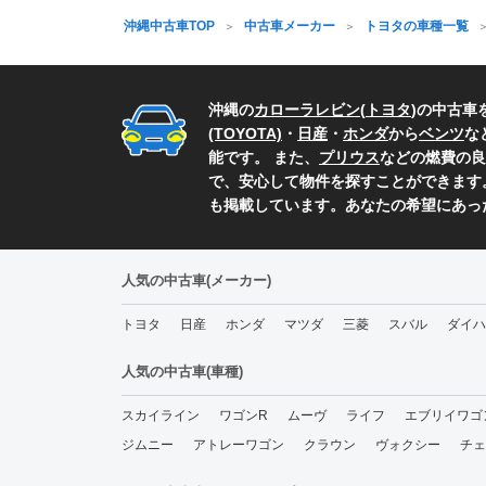
沖縄中古車TOP
中古車メーカー
トヨタの車種一覧
沖縄の
カローラレビン
(
トヨタ
)の中古
(TOYOTA)
・
日産
・
ホンダ
から
ベンツ
な
能です。 また、
プリウス
などの燃費の良
で、安心して物件を探すことができます
も掲載しています。あなたの希望にあっ
人気の中古車(メーカー)
トヨタ
日産
ホンダ
マツダ
三菱
スバル
ダイハ
人気の中古車(車種)
スカイライン
ワゴンR
ムーヴ
ライフ
エブリイワゴ
ジムニー
アトレーワゴン
クラウン
ヴォクシー
チェ