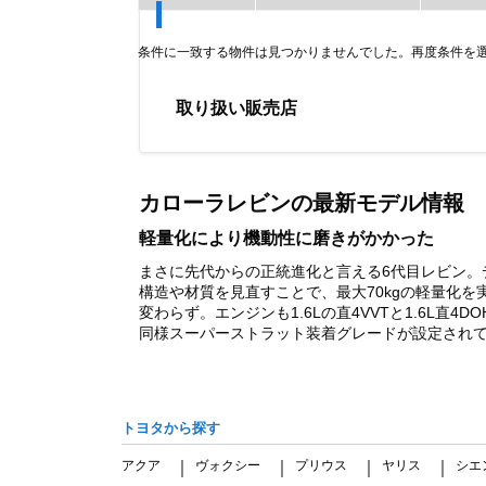
条件に一致する物件は見つかりませんでした。再度条件を
取り扱い販売店
Item
1
of
カローラレビンの最新モデル情報
0
軽量化により機動性に磨きがかかった
まさに先代からの正統進化と言える6代目レビン
構造や材質を見直すことで、最大70kgの軽量化
変わらず。エンジンも1.6Lの直4VVTと1.6L
同様スーパーストラット装着グレードが設定されていた。
トヨタから探す
アクア
ヴォクシー
プリウス
ヤリス
シエ
｜
｜
｜
｜