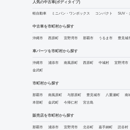
人気の中古車(ボディタイプ)
軽自動車
ミニバン・ワンボックス
コンパクト
SUV
中古車を市町村から探す
沖縄市
西原町
宜野湾市
那覇市
うるま市
豊見城
車パーツを市町村から探す
沖縄市
浦添市
南風原町
西原町
中城村
宜野湾市
金武町
市町村から探す
那覇市
南風原町
与那原町
豊見城市
八重瀬町
南
本部町
金武町
今帰仁村
宮古島
販売店を市町村から探す
那覇市
浦添市
宜野湾市
北谷町
嘉手納町
読谷村