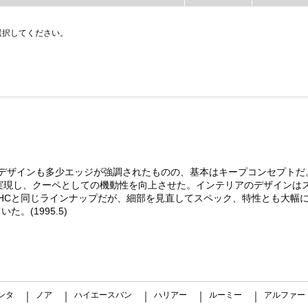
選択してください。
。デザインも多少エッジが強調されたものの、基本はキープコンセプトだ
を実現し、クーペとしての機動性を向上させた。インテリアのデザインは
直4DOHCと同じラインナップだが、細部を見直してスペック、特性とも大幅
(1995.5)
ンタ
ノア
ハイエースバン
ハリアー
ルーミー
アルファー
｜
｜
｜
｜
｜