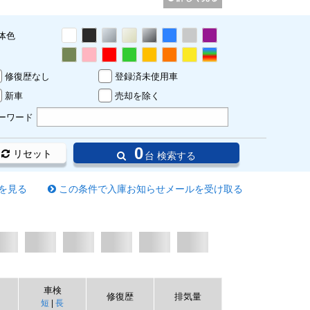
体色
修復歴なし
登録済未使用車
新車
売却を除く
ーワード
0
リセット
台 検索する
を見る
この条件で入庫お知らせメールを受け取る
車検
修復歴
排気量
短
|
長