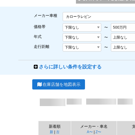
メーカー車種
カローラレビン
価格帯
〜
年式
〜
走行距離
〜
さらに詳しい条件を設定する
在庫店舗を地図表示
新着順
メーカー・車名
新
|
古
A〜
|
Z〜