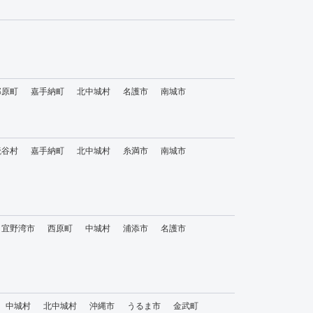
那原町
嘉手納町
北中城村
名護市
南城市
読谷村
嘉手納町
北中城村
糸満市
南城市
宜野湾市
西原町
中城村
浦添市
名護市
中城村
北中城村
沖縄市
うるま市
金武町