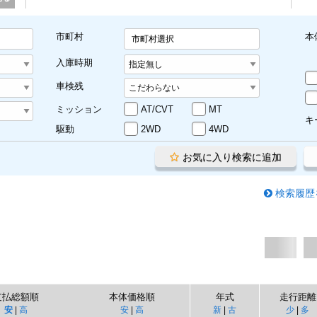
市町村
本
市町村選択
入庫時期
車検残
ミッション
AT/CVT
MT
キ
駆動
2WD
4WD
お気に入り検索に追加
検索履歴
支払総額順
本体価格順
年式
走行距離
安
|
高
安
|
高
新
|
古
少
|
多