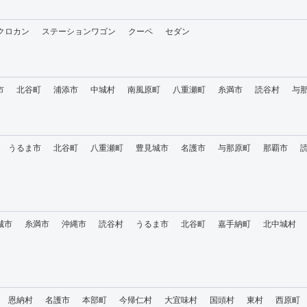
・クロカン
ステーションワゴン
クーペ
セダン
市
北谷町
浦添市
中城村
南風原町
八重瀬町
糸満市
読谷村
与
うるま市
北谷町
八重瀬町
豊見城市
名護市
与那原町
那覇市
城市
糸満市
沖縄市
読谷村
うるま市
北谷町
嘉手納町
北中城村
恩納村
名護市
本部町
今帰仁村
大宜味村
国頭村
東村
西原町