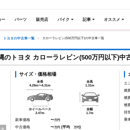
カー
パーツ
販売店
バイク
記事
オススメ
トヨタの中古車一覧
カローラレビン(500万円以下)の中古車一覧
縄のトヨタ カローラレビン(500万円以下)中
サイズ・価格相場
全長
全高
エ
4.29m〜4.31m
1.31m
燃
燃
燃
ホイールベース
全幅
排
2.47m
1.7m
乗
新車価格
〜
万円
中古価格
〜
(平均
)
万円
万円
見る