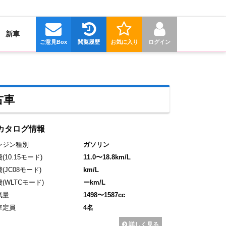
新車
ご意見Box
閲覧履歴
お気に入り
ログイン
古車
カタログ情報
ンジン種別
ガソリン
費
(10.15モード)
11.0〜18.8km/L
費
(JC08モード)
km/L
費
(WLTCモード)
ーkm/L
気量
1498〜1587cc
車定員
4名
詳しく見る