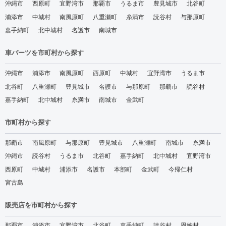
沖縄市
西原町
宜野湾市
那覇市
うるま市
豊見城市
北谷町
浦添市
中城村
南風原町
八重瀬町
糸満市
読谷村
与那原町
嘉手納町
北中城村
名護市
南城市
車パーツを市町村から探す
沖縄市
浦添市
南風原町
西原町
中城村
宜野湾市
うるま市
北谷町
八重瀬町
豊見城市
名護市
与那原町
那覇市
読谷村
嘉手納町
北中城村
糸満市
南城市
金武町
市町村から探す
那覇市
南風原町
与那原町
豊見城市
八重瀬町
南城市
糸満市
沖縄市
読谷村
うるま市
北谷町
嘉手納町
北中城村
宜野湾市
西原町
中城村
浦添市
名護市
本部町
金武町
今帰仁村
宮古島
販売店を市町村から探す
那覇市
浦添市
宜野湾市
北谷町
嘉手納町
読谷村
恩納村