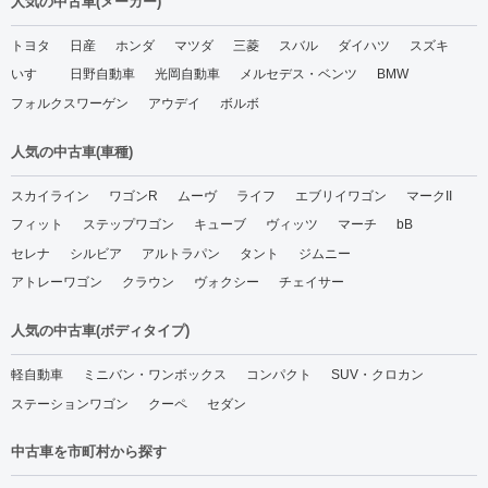
人気の中古車(メーカー)
トヨタ
日産
ホンダ
マツダ
三菱
スバル
ダイハツ
スズキ
いすゞ
日野自動車
光岡自動車
メルセデス・ベンツ
BMW
フォルクスワーゲン
アウデイ
ボルボ
人気の中古車(車種)
スカイライン
ワゴンR
ムーヴ
ライフ
エブリイワゴン
マークII
フィット
ステップワゴン
キューブ
ヴィッツ
マーチ
bB
セレナ
シルビア
アルトラパン
タント
ジムニー
アトレーワゴン
クラウン
ヴォクシー
チェイサー
人気の中古車(ボディタイプ)
軽自動車
ミニバン・ワンボックス
コンパクト
SUV・クロカン
ステーションワゴン
クーペ
セダン
中古車を市町村から探す