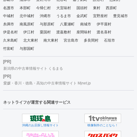
名護市
本部町
今帰仁村
大宜味村
国頭村
東村
西原町
中城村
北中城村
沖縄市
うるま市
金武町
宜野座村
豊見城市
糸満市
南風原町
与那原町
八重瀬町
南城市
伊平屋村
伊是名村
伊江村
粟国村
渡嘉敷村
座間味村
渡名喜村
久米島町
北大東村
南大東村
宮古島市
多良間村
石垣市
竹富町
与那国町
[PR]
新潟県の中古車情報サイト くるまる
[PR]
愛媛・香川・徳島・高知の中古車情報サイト Mjnet.jp
ネットライフが運営する関連サービス
沖縄のお店探し情報サイト
映像制作のことなら！