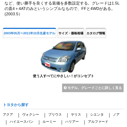
など、使い勝手を良くする装備を多数設定する。グレードは1.5L
の直4＋4ATのみというシンプルなもので、FFと4WDがある。
(2003.5）
2003年05月〜2011年10月生産モデル
サイズ・価格相場
カタログ情報
使う人すべてにやさしい！がコンセプト
モデル、グレードごとに詳しく見る
トヨタから探す
アクア
ヴォクシー
プリウス
ヤリス
シエンタ
ノア
｜
｜
｜
｜
｜
ハイエースバン
ルーミー
ハリアー
アルファード
｜
｜
｜
｜