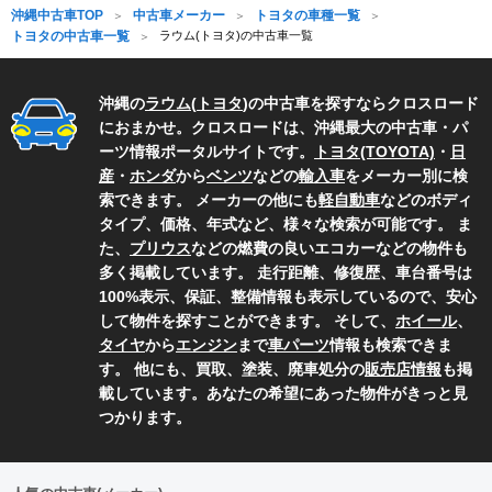
沖縄中古車TOP
中古車メーカー
トヨタの車種一覧
トヨタの中古車一覧
ラウム(トヨタ)の中古車一覧
沖縄の
ラウム
(
トヨタ
)の中古車を探すならクロスロード
におまかせ。クロスロードは、沖縄最大の中古車・パ
ーツ情報ポータルサイトです。
トヨタ(TOYOTA)
・
日
産
・
ホンダ
から
ベンツ
などの
輸入車
をメーカー別に検
索できます。 メーカーの他にも
軽自動車
などのボディ
タイプ、価格、年式など、様々な検索が可能です。 ま
た、
プリウス
などの燃費の良いエコカーなどの物件も
多く掲載しています。 走行距離、修復歴、車台番号は
100%表示、保証、整備情報も表示しているので、安心
して物件を探すことができます。 そして、
ホイール
、
タイヤ
から
エンジン
まで
車パーツ
情報も検索できま
す。 他にも、買取、塗装、廃車処分の
販売店情報
も掲
載しています。あなたの希望にあった物件がきっと見
つかります。