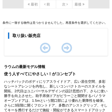
最初
前
次
最後
条件に一致する物件は見つかりませんでした。再度条件を選択してください。
取り扱い販売店
Item
1
ラウムの最新モデル情報
of
0
使う人すべてにやさしい！がコンセプト
ハッチバックのボディにリアスライドドア、広い居住空間、多彩
なシートアレンジを内包し、新しいコンパクトカーのスタイルを
開拓。2代目はユニバーサルデザインの設計思想の下、さらに使い
勝手を向上させた。助手席側ドアがピラーごと開閉するパノラマ
オープンドアは、1.5mという開口部により優れた乗降性を確保。
さらに3段階に開くフロントドア、多数のアシストグリップ、そし
てキーを携行するだけで施錠・開錠ができるスマートドアロック