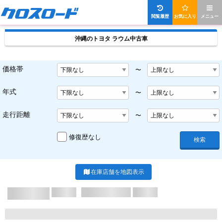
閲覧履歴
お気に入り
メニュー
沖縄のトヨタ ラウム中古車
価格帯
〜
年式
〜
走行距離
〜
修復歴なし
検索
在庫店舗を地図表示
X/X ページ